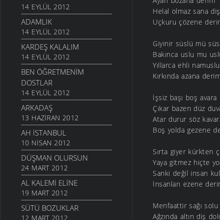
Ayarı bozana derim
14 EYLÜL 2012
Helal olmaz sana diş
ADAMLIK
Uçkuru çözene der
14 EYLÜL 2012
Giyinir süslü mü süs
KARDEŞ KALALIM
Bakınca uslu mu usl
14 EYLÜL 2012
Yıllarca ehli namuslu
BEN ÖĞRETMENIM
Kırkında azana deri
DOSTLAR
14 EYLÜL 2012
İşsiz başı boş avara
ARKADAŞ
Çıkar bazen düz duv
13 HAZIRAN 2012
Atar durur söz kavar
Boş yolda gezene d
AH İSTANBUL
10 NISAN 2012
Sırta giyer kürkten 
DÜŞMAN OLURSUN
Yaya gitmez hiçte yo
24 MART 2012
Sanki değil insan ku
AL KALEMI ELINE
İnsanları ezene der
19 MART 2012
Menfaattir sağı solu
SÜTÜ BOZUKLAR
Ağzında altın diş dol
12 MART 2012