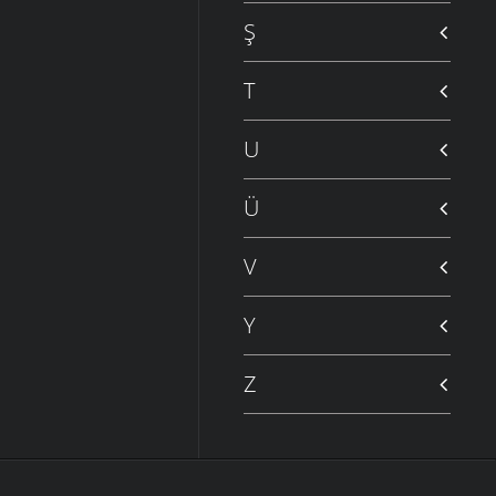
Ş
T
U
Ü
V
Y
Z