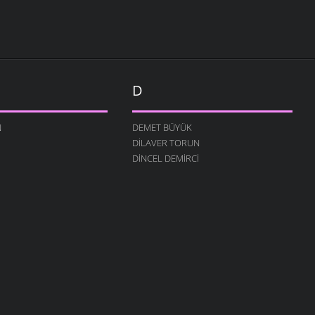
D
N
DEMET BÜYÜK
DILAVER TORUN
DINCEL DEMIRCI