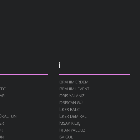
İ
İBRAHIM ERDEM
ECI
İBRAHIM LEVENT
AR
İDRIS YALANIZ
IDRISCAN GÜL
İLKER BALCI
ÇÜKALTUN
İLKER DEMIRAL
ER
İMSAK KILIÇ
ÜK
İRFAN YALDUZ
UN
ISA GÜL