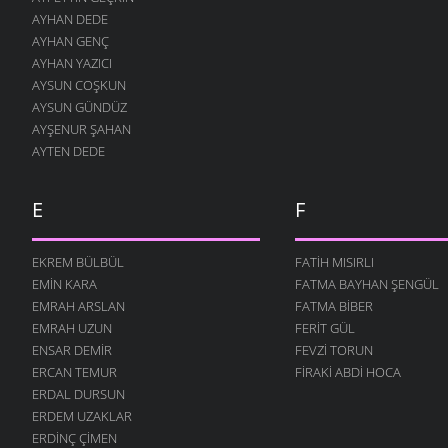
AYHAN DEDE
İNSANLIK
AYHAN GENÇ
24 OCAK 2011
AYHAN YAZICI
GELSIN -2
AYSUN COŞKUN
19 ARALIK 2010
AYSUN GÜNDÜZ
AYŞENUR ŞAHAN
ÇOCUĞUM
AYTEN DEDE
13 ARALIK 2010
SOR BILIRLER
12 ARALIK 2010
E
F
UTANSIN
5 ARALIK 2010
EKREM BÜLBÜL
FATIH MISIRLI
EMIN KARA
FATMA BAYHAN ŞENGÜL
GELSIN
30 KASIM 2010
EMRAH ARSLAN
FATMA BIBER
EMRAH UZUN
FERIT GÜL
ÖĞRETMEN
ENSAR DEMIR
FEVZI TORUN
22 KASIM 2010
ERCAN TEMUR
FIRAKI ABDI HOCA
DEĞIL MI?
ERDAL DURSUN
22 KASIM 2010
ERDEM UZAKLAR
AŞKI NEYLEYIM
ERDINÇ ÇIMEN