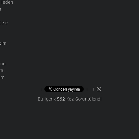
çileden
m
cele
tim
ünü
ünü
rim
Bu İçerik
592
Kez Görüntülendi