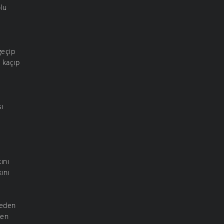
lu
geçip
 kaçıp
ı
ını
ını
leden
den