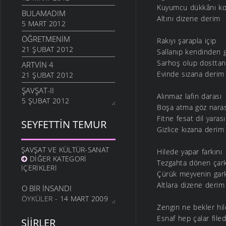
Kuyumcu dükkânı ko
BULAMADIM
Altını dizene derim
5 MART 2012
ÖĞRETMENIM
Rakıyı şarapla içip
21 ŞUBAT 2012
Sallanıp kendinden 
Sarhoş olup dosttan
ARTVIN 4
Evinde sızana derim
21 ŞUBAT 2012
ŞAVŞAT-II
Alınmaz lafın darası
5 ŞUBAT 2012
Boşa atma göz naras
ŞAVŞATIM
Fitne fesat dil yarası
SEYFETTIN TEMUR
25 OCAK 2012
Gizlice kızana derim
METINE
ŞAVŞAT VE KÜLTÜR-SANAT
Hilede yapar farkını
17 OCAK 2012
DIĞER KATEGORI
Tezgahta dönen çark
HALA OĞLU
İÇERIKLERI
Çürük meyvenin gark
31 ARALIK 2011
Altlara dizene derim
O BIR İNSANDI
NE OLUR OĞUL
ÖYKÜLER
- 14 MART 2009
20 ARALIK 2011
Zengin ne bekler hi
Esnaf hep çalar file
DURDUM
ŞIIRLER