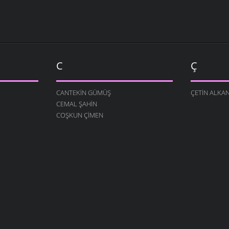
C
Ç
CANTEKIN GÜMÜŞ
ÇETIN ALKA
CEMAL ŞAHIN
COŞKUN ÇIMEN