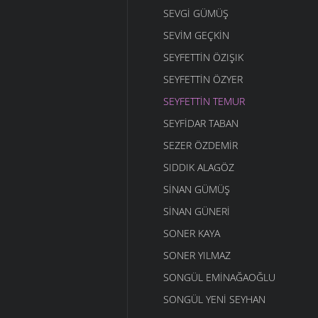
SEVGI GÜMÜŞ
SEVIM GEÇKIN
SEYFETTIN ÖZIŞIK
SEYFETTIN ÖZYER
SEYFETTIN TEMUR
SEYFIDAR TABAN
SEZER ÖZDEMIR
SIDDIK ALAGÖZ
SINAN GÜMÜŞ
SINAN GÜNERI
SONER KAYA
SONER YILMAZ
SONGÜL EMINAĞAOĞLU
SONGÜL YENI SEYHAN