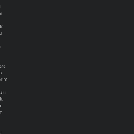
i
im
lü
u
m
ara
a
erim
çulu
lu
lu
im
u