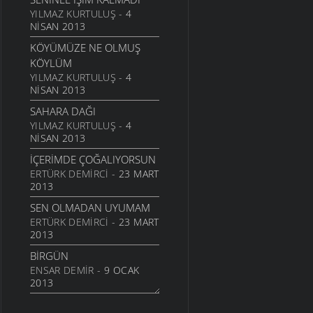
24 TEMMUZ 2011
YILMAZ KURTULUŞ
- 4
NISAN 2013
SARI KIZ
KÖYÜMÜZE NE OLMUŞ
16 TEMMUZ 2011
KÖYLÜM
GELIN CANLAR
YILMAZ KURTULUŞ
- 4
3 TEMMUZ 2011
NISAN 2013
ARTVINIM II
SAHARA DAĞI
29 HAZIRAN 2011
YILMAZ KURTULUŞ
- 4
NISAN 2013
İNANMIŞTIN
26 HAZIRAN 2011
İÇERIMDE ÇOĞALIYORSUN
ERTÜRK DEMIRCI
- 23 MART
MANILER
2013
10 HAZIRAN 2011
SEN OLMADAN UYUMAM
SÜRDÜM ATIMI
ERTÜRK DEMIRCI
- 23 MART
3 HAZIRAN 2011
2013
ARKADAŞ
BIRGÜN
1 HAZIRAN 2011
ENSAR DEMIR
- 9 OCAK
ŞIIRIM
2013
31 MAYIS 2011
İSTERIM