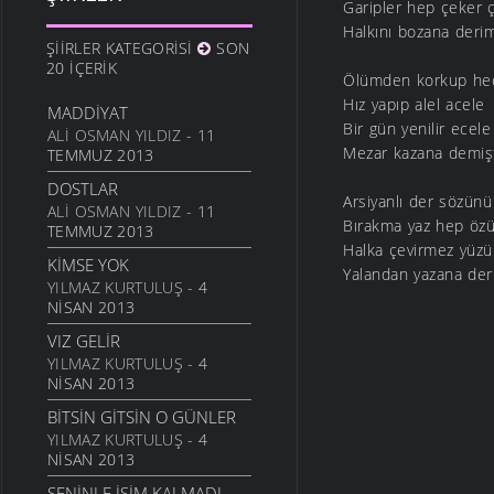
10 ARALIK 2011
Garipler hep çeker 
Halkını bozana deri
ANAM
ŞIIRLER KATEGORISI
SON
3 ARALIK 2011
20 İÇERIK
Ölümden korkup he
HESLER
Hız yapıp alel acele
MADDIYAT
27 KASIM 2011
Bir gün yenilir ecele
ALI OSMAN YILDIZ
- 11
BILEMEDIM
Mezar kazana demiş
TEMMUZ 2013
24 KASIM 2011
DOSTLAR
Arsiyanlı der sözünü
VARDIR
ALI OSMAN YILDIZ
- 11
Bırakma yaz hep öz
TEMMUZ 2013
5 KASIM 2011
Halka çevirmez yüz
KIMSE YOK
TOPRAKTIR
Yalandan yazana de
YILMAZ KURTULUŞ
- 4
5 KASIM 2011
NISAN 2013
BITTI ÖĞRETMENIM
VIZ GELIR
22 AĞUSTOS 2011
YILMAZ KURTULUŞ
- 4
GENÇIYAN
NISAN 2013
15 AĞUSTOS 2011
BITSIN GITSIN O GÜNLER
ALDIRMA GÜLÜM
YILMAZ KURTULUŞ
- 4
13 AĞUSTOS 2011
NISAN 2013
BENDE VARIM
SENINLE İŞIM KALMADI