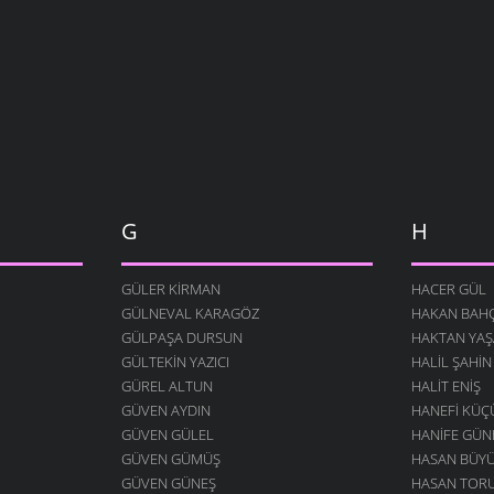
G
H
GÜLER KIRMAN
HACER GÜL
GÜLNEVAL KARAGÖZ
HAKAN BAHÇ
GÜLPAŞA DURSUN
HAKTAN YAŞ
GÜLTEKIN YAZICI
HALIL ŞAHIN
GÜREL ALTUN
HALIT ENIŞ
GÜVEN AYDIN
HANEFI KÜ
GÜVEN GÜLEL
HANIFE GÜN
GÜVEN GÜMÜŞ
HASAN BÜY
GÜVEN GÜNEŞ
HASAN TOR