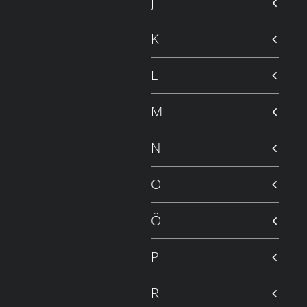
J
K
L
M
N
O
Ö
P
R