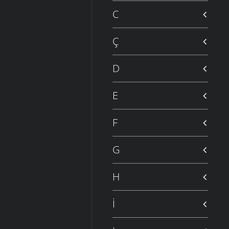
C
Ç
D
E
F
G
H
İ