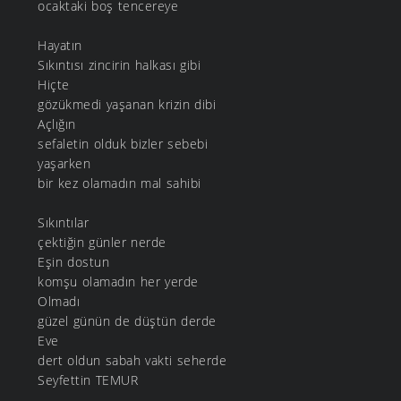
ocaktaki boş tencereye
Hayatın
Sıkıntısı zincirin halkası gibi
Hiçte
gözükmedi yaşanan krizin dibi
Açlığın
sefaletin olduk bizler sebebi
yaşarken
bir kez olamadın mal sahibi
Sıkıntılar
çektiğin günler nerde
Eşin dostun
komşu olamadın her yerde
Olmadı
güzel günün de düştün derde
Eve
dert oldun sabah vakti seherde
Seyfettin TEMUR