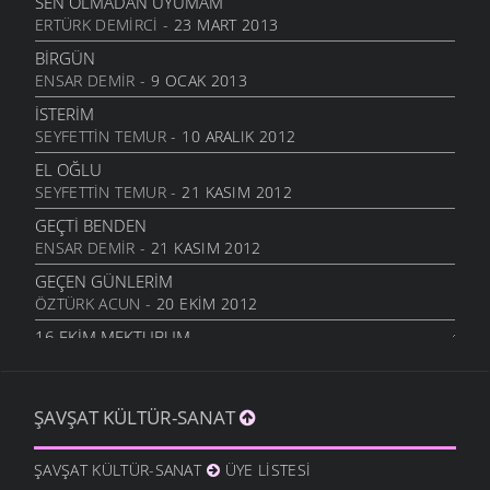
SEN OLMADAN UYUMAM
GELIN CANLAR
ERTÜRK DEMIRCI
- 23 MART 2013
3 TEMMUZ 2011
BIRGÜN
ARTVINIM II
ENSAR DEMIR
- 9 OCAK 2013
29 HAZIRAN 2011
İSTERIM
İNANMIŞTIN
SEYFETTIN TEMUR
- 10 ARALIK 2012
26 HAZIRAN 2011
EL OĞLU
MANILER
SEYFETTIN TEMUR
- 21 KASIM 2012
10 HAZIRAN 2011
GEÇTI BENDEN
SÜRDÜM ATIMI
ENSAR DEMIR
- 21 KASIM 2012
3 HAZIRAN 2011
GEÇEN GÜNLERIM
ARKADAŞ
ÖZTÜRK ACUN
- 20 EKIM 2012
1 HAZIRAN 2011
16.EKIM MEKTUBUM
ŞIIRIM
ÖZTÜRK ACUN
- 17 EKIM 2012
31 MAYIS 2011
EFKARIM VAR
BIZIM ORDA ESKIDEN
ŞAVŞAT KÜLTÜR-SANAT
KIBAR ALTUNAL
- 5 EKIM 2012
24 NISAN 2011
BAHTINA KÜSME
ANLARSIN
ŞAVŞAT KÜLTÜR-SANAT
ÜYE LISTESI
KIBAR ALTUNAL
- 5 EKIM 2012