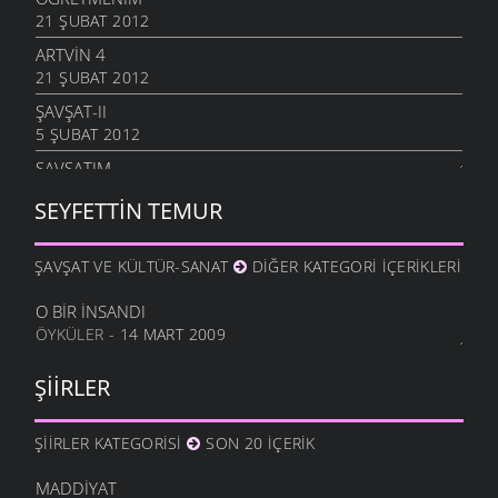
21 ŞUBAT 2012
ARTVIN 4
21 ŞUBAT 2012
ŞAVŞAT-II
5 ŞUBAT 2012
ŞAVŞATIM
25 OCAK 2012
SEYFETTIN TEMUR
METINE
17 OCAK 2012
ŞAVŞAT VE KÜLTÜR-SANAT
DIĞER KATEGORI İÇERIKLERI
HALA OĞLU
31 ARALIK 2011
O BIR İNSANDI
ÖYKÜLER
- 14 MART 2009
NE OLUR OĞUL
20 ARALIK 2011
ŞIIRLER
DURDUM
10 ARALIK 2011
ŞIIRLER KATEGORISI
SON 20 İÇERIK
ANAM
3 ARALIK 2011
MADDIYAT