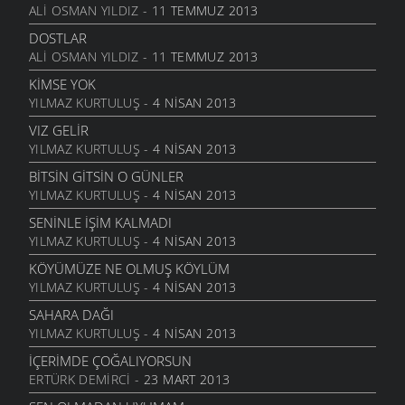
HESLER
ALI OSMAN YILDIZ
- 11 TEMMUZ 2013
27 KASIM 2011
DOSTLAR
BILEMEDIM
ALI OSMAN YILDIZ
- 11 TEMMUZ 2013
24 KASIM 2011
KIMSE YOK
VARDIR
YILMAZ KURTULUŞ
- 4 NISAN 2013
5 KASIM 2011
VIZ GELIR
TOPRAKTIR
YILMAZ KURTULUŞ
- 4 NISAN 2013
5 KASIM 2011
BITSIN GITSIN O GÜNLER
BITTI ÖĞRETMENIM
YILMAZ KURTULUŞ
- 4 NISAN 2013
22 AĞUSTOS 2011
SENINLE İŞIM KALMADI
GENÇIYAN
YILMAZ KURTULUŞ
- 4 NISAN 2013
15 AĞUSTOS 2011
KÖYÜMÜZE NE OLMUŞ KÖYLÜM
ALDIRMA GÜLÜM
YILMAZ KURTULUŞ
- 4 NISAN 2013
13 AĞUSTOS 2011
SAHARA DAĞI
BENDE VARIM
YILMAZ KURTULUŞ
- 4 NISAN 2013
24 TEMMUZ 2011
İÇERIMDE ÇOĞALIYORSUN
SARI KIZ
ERTÜRK DEMIRCI
- 23 MART 2013
16 TEMMUZ 2011