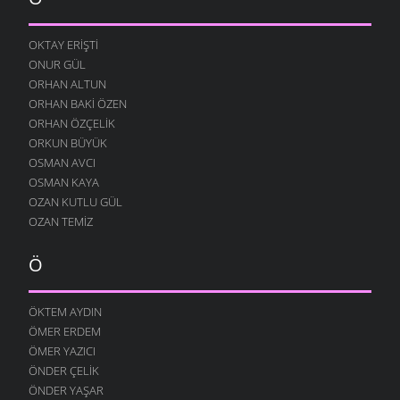
18 OCAK 2009
NE KÖYÜ TANIR, NE DE KÜLTÜRÜNÜ
OKTAY ERIŞTI
13 OCAK 2009
ONUR GÜL
DINLE BENI OĞULCAN
ORHAN ALTUN
11 OCAK 2009
ORHAN BAKI ÖZEN
FILISTIN İÇIN UYAN
ORHAN ÖZÇELIK
7 OCAK 2009
ORKUN BÜYÜK
OSMAN AVCI
AĞLARDI
OSMAN KAYA
7 OCAK 2009
OZAN KUTLU GÜL
KÖYÜMÜ TANI
OZAN TEMIZ
7 OCAK 2009
Ö
ÖKTEM AYDIN
ÖMER ERDEM
ÖMER YAZICI
ÖNDER ÇELIK
ÖNDER YAŞAR