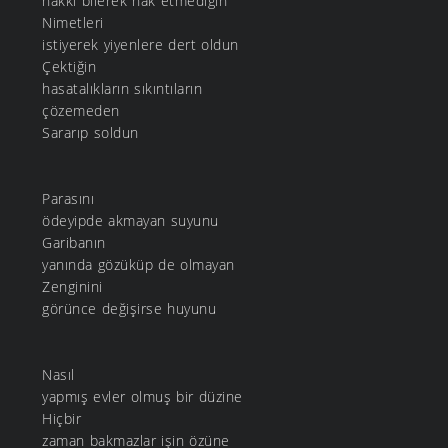
hakkı bilerek hak etmediğin
Nimetleri
istiyerek yiyenlere dert oldun
Çektiğin
hasatalıkların sıkıntıların
çözemeden
Sararıp soldun
Parasını
ödeyipde akmayan suyunu
Garibanın
yanında gözüküp de olmayan
Zenginini
görünce değişirse huyunu
Nasıl
yapmış evler olmuş bir düzine
Hiçbir
zaman bakmazlar işin özüne