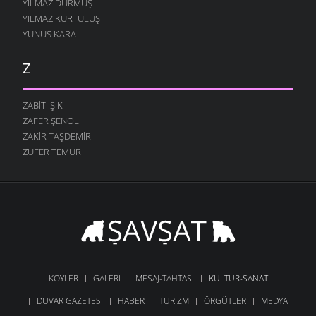
YILMAZ DURMUŞ
YILMAZ KURTULUŞ
YUNUS KARA
Z
ZABIT IŞIK
ZAFER ŞENOL
ZAKIR TAŞDEMIR
ZUFER TEMUR
KÖYLER
GALERI
MESAJ-TAHTASI
KÜLTÜR-SANAT
DUVAR GAZETESI
HABER
TURIZM
ÖRGÜTLER
MEDYA