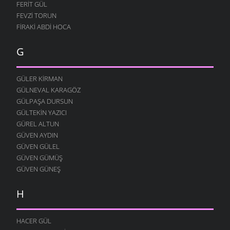
FERIT GÜL
GÖR ÖĞRETMENIM
FEVZI TORUN
5 ARALIK 2009
FIRAKI ABDI HOCA
MEMUR NIYAZI
G
26 KASIM 2009
ÖĞRETMEN
23 KASIM 2009
GÜLER KIRMAN
GÜLNEVAL KARAGÖZ
İNSAN OLALIM BEYLER
GÜLPAŞA DURSUN
23 KASIM 2009
GÜLTEKIN YAZICI
SEVDAN ETTI
GÜREL ALTUN
21 KASIM 2009
GÜVEN AYDIN
DOĞAYI ÖZLERDIK
GÜVEN GÜLEL
21 KASIM 2009
GÜVEN GÜMÜŞ
GÜVEN GÜNEŞ
SÖZÜM ANLAYANA
15 KASIM 2009
H
HALI PERIŞAN
13 KASIM 2009
HACER GÜL
KÖYDE SENI BEKLIYOR