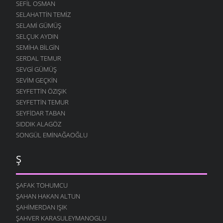
SEFIL OSMAN
SELAHATTIN TEMIZ
SELAMI GÜMÜŞ
SELÇUK AYDIN
SEMIHA BILGIN
SERDAL TEMUR
SEVGI GÜMÜŞ
SEVIM GEÇKIN
SEYFETTIN ÖZIŞIK
SEYFETTIN TEMUR
SEYFIDAR TABAN
SIDDIK ALAGÖZ
SONGÜL EMINAĞAOĞLU
Ş
ŞAFAK TOHUMCU
ŞAHAN HAKAN ALTUN
ŞAHIMERDAN IŞIK
ŞAHVER KARASULEYMANOGLU