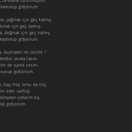
e, sevdana tutunmuşum
kavrulup gidiyorum.
e, yağmak için geç kalmış
ıkmak için geç kalmış
a, doğmak için geç kalmış
 kaybolup gidiyorum.
, duymadın mı sesimi ?
 doldur sevda tasını
 bir de yürek sesini
avunup gidiyorum.
, başı hoş sonu da hoş
mini eder sarhoş
olmadan yollarım kış
ılıp gidiyorum.