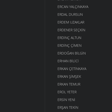
ERCAN YALÇINKAYA
ERDAL DURSUN
ERDEM UZAKLAR
ERDENER SEÇKIN
ERDINÇ ALTUN
ERDINÇ ÇIMEN
ERDOĞAN BILGIN
ERHAN BILICI
ERKAN ÇETINKAYA
ERKAN ŞIMŞEK
ERKAN TEMUR
EROL YETER
ERSIN YENI
ERŞAN TEKIN