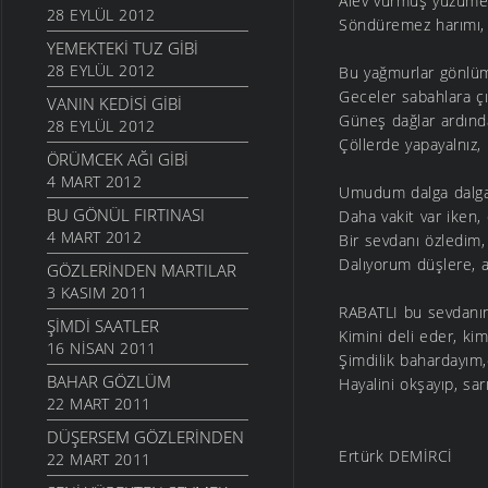
Alev vurmuş yüzüm
28 EYLÜL 2012
Söndüremez harımı, 
YEMEKTEKI TUZ GIBI
28 EYLÜL 2012
Bu yağmurlar gönlüm
Geceler sabahlara ç
VANIN KEDISI GIBI
Güneş dağlar ardınd
28 EYLÜL 2012
Çöllerde yapayalnız,
ÖRÜMCEK AĞI GIBI
4 MART 2012
Umudum dalga dalga
BU GÖNÜL FIRTINASI
Daha vakit var iken,
4 MART 2012
Bir sevdanı özledim,
Dalıyorum düşlere, 
GÖZLERINDEN MARTILAR
3 KASIM 2011
RABATLI bu sevdanın
ŞIMDI SAATLER
Kimini deli eder, ki
16 NISAN 2011
Şimdilik bahardayım,
BAHAR GÖZLÜM
Hayalini okşayıp, sar
22 MART 2011
DÜŞERSEM GÖZLERINDEN
Ertürk DEMİRCİ
22 MART 2011