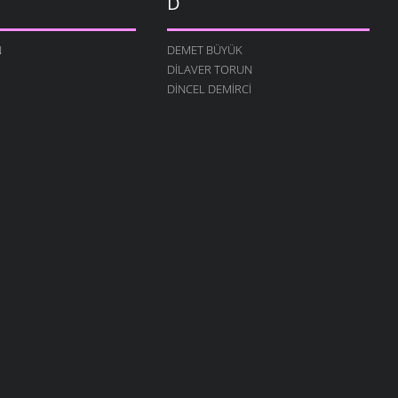
D
N
DEMET BÜYÜK
DILAVER TORUN
DINCEL DEMIRCI