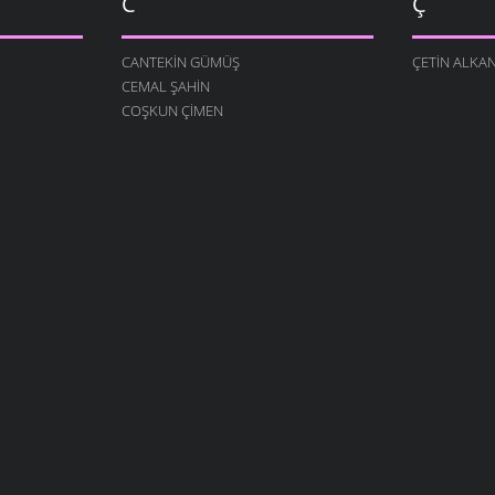
C
Ç
CANTEKIN GÜMÜŞ
ÇETIN ALKA
CEMAL ŞAHIN
COŞKUN ÇIMEN