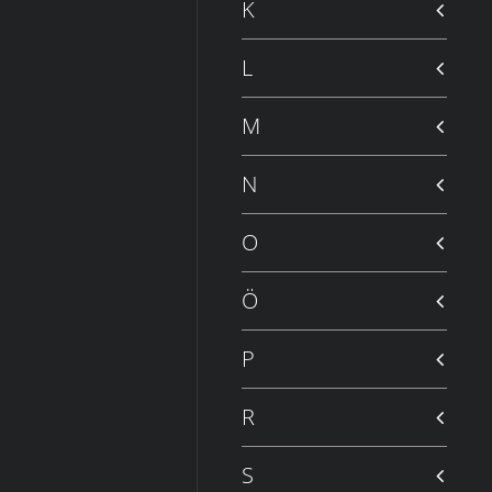
K
L
M
N
O
Ö
P
R
S