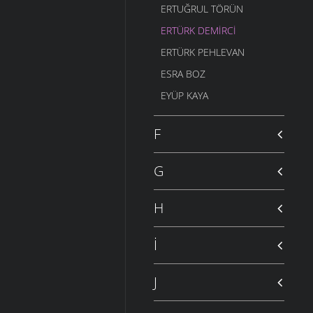
ERTUĞRUL TÖRÜN
ERTÜRK DEMIRCI
ERTÜRK PEHLEVAN
ESRA BOZ
EYÜP KAYA
F
G
H
İ
J