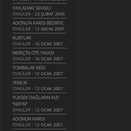
HAYALIN
YAYLADAKI SEVGILI
20 AĞUSTOS 2010
ÖYKÜLER
- 23 ŞUBAT 2009
DIRHEM DIRHEM
ADO’NUN KARISI BEDRIYE
22 TEMMUZ 2010
ÖYKÜLER
- 12 KASIM 2007
GEZELIM SAHILI
KURTLAR
28 HAZIRAN 2010
ÖYKÜLER
- 16 OCAK 2007
SEN VARSIN BU ŞEHIRDE
MERİÇ’İN ÖTE YAKASI
10 HAZIRAN 2010
ÖYKÜLER
- 16 OCAK 2007
SEVDANIN PANAYIRI
TOMBALAK KEDİ
23 MAYIS 2010
ÖYKÜLER
- 12 OCAK 2007
BITMEZ BU AĞLAYIŞLAR
YEMLİK
7 MAYIS 2010
ÖYKÜLER
- 12 OCAK 2007
NAZAR BONCUĞU GIBI
YÜKSEK DAĞLARIN KIZI
25 NISAN 2010
‘‘NEFİN’’
YALANMIŞ
ÖYKÜLER
- 12 OCAK 2007
10 NISAN 2010
ADONUN KARISI
İNADINA YAŞAMAK
ÖYKÜLER
- 12 OCAK 2007
30 MART 2010