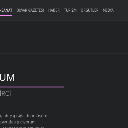
-SANAT
DUVAR GAZETESI
HABER
TURIZM
ÖRGÜTLER
MEDYA
RUM
IRCI
n, bir yaprağa dönmüşüm
savrulup gidiyorum.