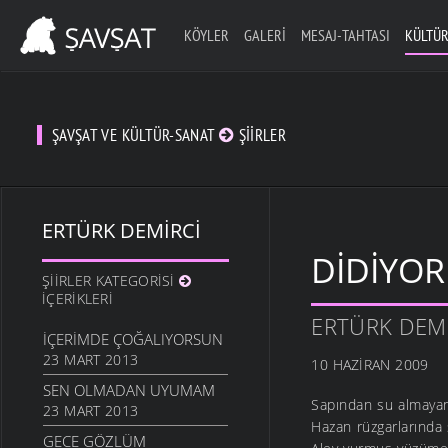
KÖYLER
GALERI
MESAJ-TAHTASI
KÜLTÜR
ŞAVŞAT VE KÜLTÜR-SANAT
ŞIIRLER
ERTÜRK DEMIRCI
DIDIYO
ŞIIRLER KATEGORISI
İÇERIKLERI
ERTÜRK DEM
İÇERIMDE ÇOĞALIYORSUN
23 MART 2013
10 HAZIRAN 2009
SEN OLMADAN UYUMAM
Sapından su almaya
23 MART 2013
Hazan rüzgarlarında 
GECE GÖZLÜM