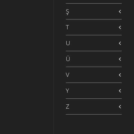
Ş
T
U
Ü
V
Y
Z