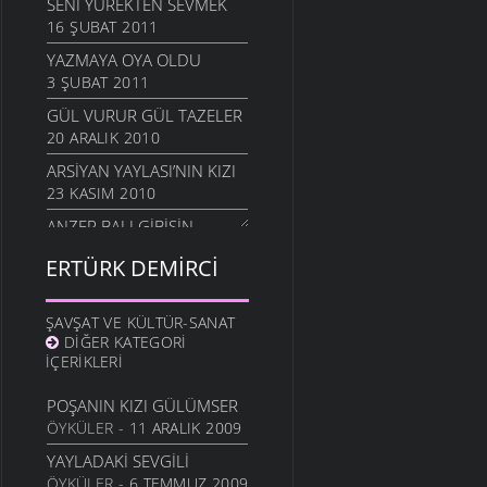
SENI YÜREKTEN SEVMEK
16 ŞUBAT 2011
YAZMAYA OYA OLDU
3 ŞUBAT 2011
GÜL VURUR GÜL TAZELER
20 ARALIK 2010
ARSIYAN YAYLASI’NIN KIZI
23 KASIM 2010
ANZER BALI GIBISIN
19 KASIM 2010
ERTÜRK DEMIRCI
SEVERIM İSTANBULU
14 EKIM 2010
ŞAVŞAT VE KÜLTÜR-SANAT
GÖZLER SESSIZ AĞLADI
DIĞER KATEGORI
10 EKIM 2010
İÇERIKLERI
İÇIMDE SAKLIYORUM
POŞANIN KIZI GÜLÜMSER
29 EYLÜL 2010
ÖYKÜLER
- 11 ARALIK 2009
SENSIZIM ŞIMDI
YAYLADAKI SEVGILI
23 EYLÜL 2010
ÖYKÜLER
- 6 TEMMUZ 2009