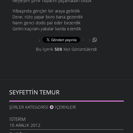
Neyleyim şehir hayatını yaşamadan öldük
Yılbaşında gençler bir araya gelirdik
Deve, rüto yapar boro bana gezerdik
Narın genci dodo pal eder bezerdik
Gelini kaçıranı yakalar karda ezerdik
Bu İçerik
508
Kez Görüntülendi
SEYFETTIN TEMUR
ŞIIRLER KATEGORISI
İÇERIKLERI
İSTERIM
10 ARALIK 2012