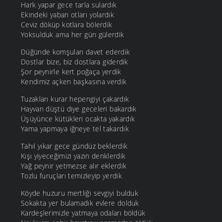
Hark yapar gece tarla sulardık
Ekindeki yaban otları yolardık
Ceviz döküp kotlara bölerdik
Yoksulduk ama her gün gülerdik
Düğünde komşuları davet ederdik
Dostlar bize, biz dostlara giderdik
Şor peynirle kert poğaça yerdik
Kendimiz açken başkasına verdik
Tuzakları kurar hepengiyi çakardık
Hayvan düştü diye geceleri bakardık
Üşüyünce kütükleri ocakta yakardık
Yama yapmaya iğneye tel takardık
Tahıl yıkar gece gündüz beklerdik
Kışı yiyeceğimizi yazın denklerdik
Yağ peynir yetmezse alır eklerdik
Tozlu furuçları temizleyip yerdik
Köyde huzuru mertliği sevgiyi bulduk
Sokakta yer bulamadık evlere dolduk
Kardeşlerimizle yatmaya odaları böldük