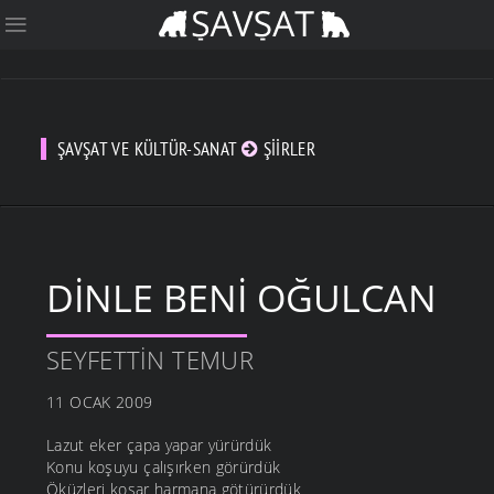
ŞAVŞAT VE KÜLTÜR-SANAT
ŞIIRLER
DINLE BENI OĞULCAN
SEYFETTIN TEMUR
11 OCAK 2009
Lazut eker çapa yapar yürürdük
Konu koşuyu çalışırken görürdük
Öküzleri koşar harmana götürürdük