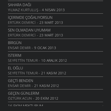
13 AĞUSTOS 2011
SAHARA DAĞI
BENDE VARIM
YILMAZ KURTULUŞ
- 4 NISAN 2013
24 TEMMUZ 2011
İÇERIMDE ÇOĞALIYORSUN
SARI KIZ
ERTÜRK DEMIRCI
- 23 MART 2013
16 TEMMUZ 2011
SEN OLMADAN UYUMAM
GELIN CANLAR
ERTÜRK DEMIRCI
- 23 MART 2013
3 TEMMUZ 2011
BIRGÜN
ARTVINIM II
ENSAR DEMIR
- 9 OCAK 2013
29 HAZIRAN 2011
İSTERIM
İNANMIŞTIN
SEYFETTIN TEMUR
- 10 ARALIK 2012
26 HAZIRAN 2011
EL OĞLU
MANILER
SEYFETTIN TEMUR
- 21 KASIM 2012
10 HAZIRAN 2011
GEÇTI BENDEN
SÜRDÜM ATIMI
ENSAR DEMIR
- 21 KASIM 2012
3 HAZIRAN 2011
GEÇEN GÜNLERIM
ARKADAŞ
ÖZTÜRK ACUN
- 20 EKIM 2012
1 HAZIRAN 2011
16.EKIM MEKTUBUM
ŞIIRIM
ÖZTÜRK ACUN
- 17 EKIM 2012