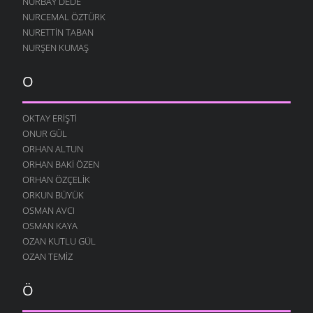
NURBAY DEDE
8 ŞUBAT 2009
NURCEMAL ÖZTÜRK
NURETTIN TABAN
BOROBANA GIDERDI
NURŞEN KUMAŞ
24 OCAK 2009
BOROBANA GIDERDI
O
18 OCAK 2009
NE KÖYÜ TANIR, NE DE KÜLTÜRÜNÜ
OKTAY ERIŞTI
13 OCAK 2009
ONUR GÜL
DINLE BENI OĞULCAN
ORHAN ALTUN
11 OCAK 2009
ORHAN BAKI ÖZEN
FILISTIN İÇIN UYAN
ORHAN ÖZÇELIK
7 OCAK 2009
ORKUN BÜYÜK
OSMAN AVCI
AĞLARDI
OSMAN KAYA
7 OCAK 2009
OZAN KUTLU GÜL
KÖYÜMÜ TANI
OZAN TEMIZ
7 OCAK 2009
Ö