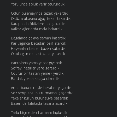
Yorulunca soluk verir ötürürdük
Odun bulamayınca tezek yakardık
Öküz arabasına ağaç teker takardık
Karapanda öküzlere nal çakardık
Kalkar ağorlarda mala bakardık
Bagalarda çalaya saman katardık
Kar yağınca bacadan berf atardık
Hayvanları besler bazen satardık
Okula gitmez hastalanır yatardık
Pantolona yama yapar giyerdik
Sofrayı hazırlar yere sererdik
Oturur bir tastan yemek yerdik
Bardak yoksa kafaya dikerdik
Anne baba nineyle beraber yaşardık
Söz verip sözünü tutmayanı şaşardık
Yakalar kürün bulur suya basardık
Bazen de falakayla tavana asardık
Tarla biçmeden harmanı hıplardık