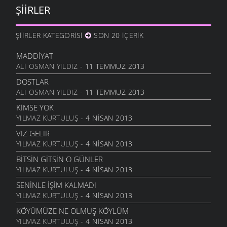
ŞIIRLER
DURDUM
10 ARALIK 2011
ŞIIRLER KATEGORISI
SON 20 İÇERIK
ANAM
3 ARALIK 2011
MADDIYAT
HESLER
ALI OSMAN YILDIZ
- 11 TEMMUZ 2013
27 KASIM 2011
DOSTLAR
BILEMEDIM
ALI OSMAN YILDIZ
- 11 TEMMUZ 2013
24 KASIM 2011
KIMSE YOK
VARDIR
YILMAZ KURTULUŞ
- 4 NISAN 2013
5 KASIM 2011
VIZ GELIR
TOPRAKTIR
YILMAZ KURTULUŞ
- 4 NISAN 2013
5 KASIM 2011
BITSIN GITSIN O GÜNLER
BITTI ÖĞRETMENIM
YILMAZ KURTULUŞ
- 4 NISAN 2013
22 AĞUSTOS 2011
SENINLE İŞIM KALMADI
GENÇIYAN
YILMAZ KURTULUŞ
- 4 NISAN 2013
15 AĞUSTOS 2011
KÖYÜMÜZE NE OLMUŞ KÖYLÜM
ALDIRMA GÜLÜM
YILMAZ KURTULUŞ
- 4 NISAN 2013