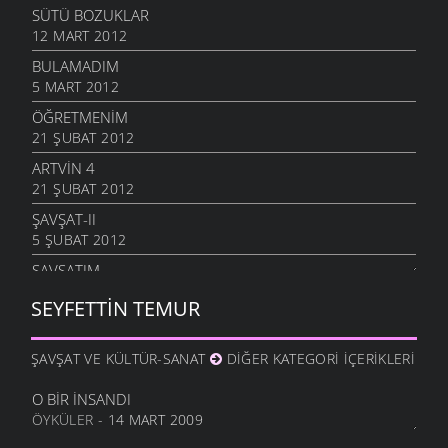
SÜTÜ BOZUKLAR
12 MART 2012
BULAMADIM
5 MART 2012
ÖĞRETMENIM
21 ŞUBAT 2012
ARTVIN 4
21 ŞUBAT 2012
ŞAVŞAT-II
5 ŞUBAT 2012
ŞAVŞATIM
25 OCAK 2012
SEYFETTIN TEMUR
METINE
17 OCAK 2012
ŞAVŞAT VE KÜLTÜR-SANAT
DIĞER KATEGORI İÇERIKLERI
HALA OĞLU
31 ARALIK 2011
O BIR İNSANDI
ÖYKÜLER
- 14 MART 2009
NE OLUR OĞUL
20 ARALIK 2011