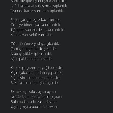
Bahçede iple oyun oynar zıplardık
Laf duyunca arkadaşımıza şıplardık
Oyunda kaçar vururken tıplardık
Sapı açar güneşte kavururduk
Gemiye biner ayakta dururduk
Tığ eder sabaha dek savururduk
Malı davarı sehif vururduk
Gün dönünce yaylaya çıkardık
Çamaşırı legenlerde yıkardık
Arabayı yükler ipi sıkardık
Ağor paklamadan bıkardık
Kapı kapı gezer un yağ toplardık
Kışın şakasına harfana yapardık
Pişi pişirenin elinden kapardık
Fazla yenince helaya kaçardık
Ekmek aşı kala coşun ayranı
Nerde kaldı pancarcının seyranı
Bulamadım o huzuru devranı
Yayla çıkışı arabaların kervanı