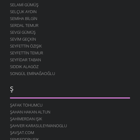
SELAMI GÜMÜŞ
SELÇUK AYDIN
SEMIHA BILGIN
SERDAL TEMUR
SEVGI GÜMÜŞ
SEVIM GEÇKIN
SEYFETTIN ÖZIŞIK
SEYFETTIN TEMUR
SEYFIDAR TABAN
SIDDIK ALAGÖZ
SONGÜL EMINAĞAOĞLU
Ş
ŞAFAK TOHUMCU
ŞAHAN HAKAN ALTUN
ŞAHIMERDAN IŞIK
ŞAHVER KARASULEYMANOGLU
ŞAVŞAT.COM
ŞEMSEDDIN IŞIK