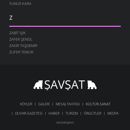
YUNUS KARA
Z
ZABIT IŞIK
ZAFER ŞENOL
ZAKIR TAŞDEMIR
ZUFER TEMUR
KÖYLER
GALERI
MESAJ-TAHTASI
KÜLTÜR-SANAT
DUVAR GAZETESI
HABER
TURIZM
ÖRGÜTLER
MEDYA
HAZARAJANS