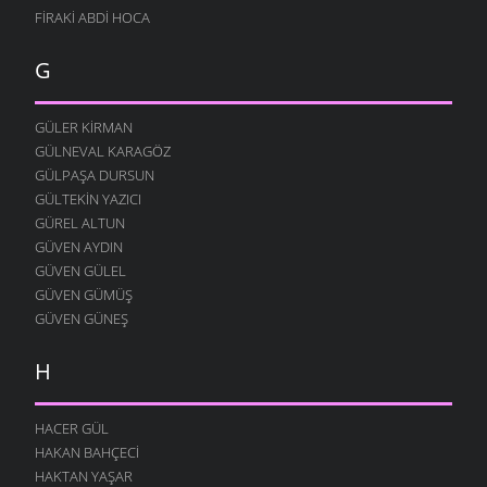
5 ARALIK 2009
FIRAKI ABDI HOCA
MEMUR NIYAZI
G
26 KASIM 2009
ÖĞRETMEN
23 KASIM 2009
GÜLER KIRMAN
GÜLNEVAL KARAGÖZ
İNSAN OLALIM BEYLER
GÜLPAŞA DURSUN
23 KASIM 2009
GÜLTEKIN YAZICI
SEVDAN ETTI
GÜREL ALTUN
21 KASIM 2009
GÜVEN AYDIN
DOĞAYI ÖZLERDIK
GÜVEN GÜLEL
21 KASIM 2009
GÜVEN GÜMÜŞ
GÜVEN GÜNEŞ
SÖZÜM ANLAYANA
15 KASIM 2009
H
HALI PERIŞAN
13 KASIM 2009
HACER GÜL
KÖYDE SENI BEKLIYOR
HAKAN BAHÇECI
4 KASIM 2009
HAKTAN YAŞAR