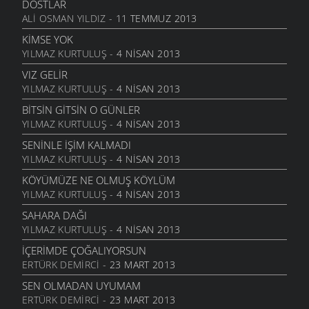
DOSTLAR
BILEMEDIM
ALI OSMAN YILDIZ
- 11 TEMMUZ 2013
24 KASIM 2011
KIMSE YOK
VARDIR
YILMAZ KURTULUŞ
- 4 NISAN 2013
5 KASIM 2011
VIZ GELIR
TOPRAKTIR
YILMAZ KURTULUŞ
- 4 NISAN 2013
5 KASIM 2011
BITSIN GITSIN O GÜNLER
BITTI ÖĞRETMENIM
YILMAZ KURTULUŞ
- 4 NISAN 2013
22 AĞUSTOS 2011
SENINLE İŞIM KALMADI
GENÇIYAN
YILMAZ KURTULUŞ
- 4 NISAN 2013
15 AĞUSTOS 2011
KÖYÜMÜZE NE OLMUŞ KÖYLÜM
ALDIRMA GÜLÜM
YILMAZ KURTULUŞ
- 4 NISAN 2013
13 AĞUSTOS 2011
SAHARA DAĞI
BENDE VARIM
YILMAZ KURTULUŞ
- 4 NISAN 2013
24 TEMMUZ 2011
İÇERIMDE ÇOĞALIYORSUN
SARI KIZ
ERTÜRK DEMIRCI
- 23 MART 2013
16 TEMMUZ 2011
SEN OLMADAN UYUMAM
GELIN CANLAR
ERTÜRK DEMIRCI
- 23 MART 2013