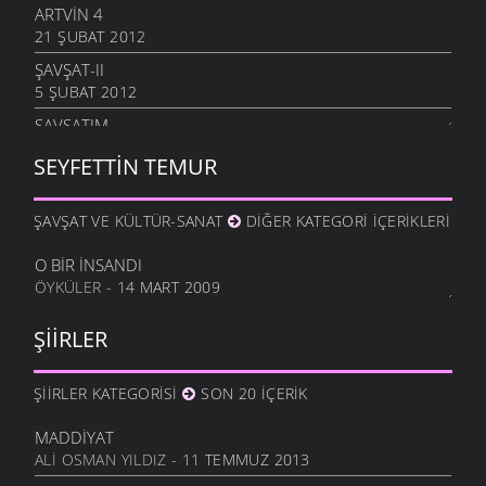
ARTVIN 4
21 ŞUBAT 2012
ŞAVŞAT-II
5 ŞUBAT 2012
ŞAVŞATIM
25 OCAK 2012
SEYFETTIN TEMUR
METINE
17 OCAK 2012
ŞAVŞAT VE KÜLTÜR-SANAT
DIĞER KATEGORI İÇERIKLERI
HALA OĞLU
31 ARALIK 2011
O BIR İNSANDI
ÖYKÜLER
- 14 MART 2009
NE OLUR OĞUL
20 ARALIK 2011
ŞIIRLER
DURDUM
10 ARALIK 2011
ŞIIRLER KATEGORISI
SON 20 İÇERIK
ANAM
3 ARALIK 2011
MADDIYAT
HESLER
ALI OSMAN YILDIZ
- 11 TEMMUZ 2013
27 KASIM 2011