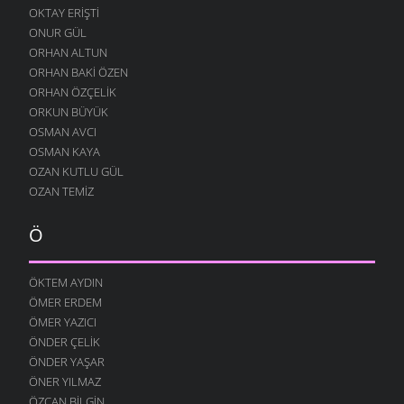
OKTAY ERIŞTI
13 OCAK 2009
ONUR GÜL
DINLE BENI OĞULCAN
ORHAN ALTUN
11 OCAK 2009
ORHAN BAKI ÖZEN
FILISTIN İÇIN UYAN
ORHAN ÖZÇELIK
7 OCAK 2009
ORKUN BÜYÜK
OSMAN AVCI
AĞLARDI
OSMAN KAYA
7 OCAK 2009
OZAN KUTLU GÜL
KÖYÜMÜ TANI
OZAN TEMIZ
7 OCAK 2009
Ö
ÖKTEM AYDIN
ÖMER ERDEM
ÖMER YAZICI
ÖNDER ÇELIK
ÖNDER YAŞAR
ÖNER YILMAZ
ÖZCAN BILGIN