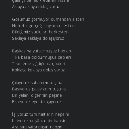
Çala çırpa mülk edinen insanı
Aklaya aklaya dolaşıyoruz
Gözümüz görmüyor dumandan sisten
Nefretiz gerçeği haykıran sesten
Bildiğimiz suçluları herkesten
Saklaya saklaya dolaşıyoruz
Başkasına yutturmuşuz hapları
Tıka basa doldurmuşuz cepleri
Tepeleme yığdığımız çöpleri
Koklaya koklaya dolaşıyoruz
Çıkıyoruz sahamızın dışına
Basıyoruz palavranın tuşuna
Bir yalanı diğerinin peşine
Ekleye ekleye dolaşıyoruz
İşliyoruz tüm haltların hepsini
İstiyoruz düşüncenin hapsini
Ara sıra vatandaşın nabzını