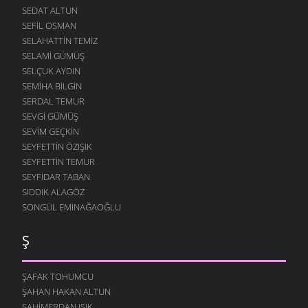
SEDAT ALTUN
SEFIL OSMAN
SELAHATTIN TEMIZ
SELAMI GÜMÜŞ
SELÇUK AYDIN
SEMIHA BILGIN
SERDAL TEMUR
SEVGI GÜMÜŞ
SEVIM GEÇKIN
SEYFETTIN ÖZIŞIK
SEYFETTIN TEMUR
SEYFIDAR TABAN
SIDDIK ALAGÖZ
SONGÜL EMINAĞAOĞLU
Ş
ŞAFAK TOHUMCU
ŞAHAN HAKAN ALTUN
ŞAHIMERDAN IŞIK