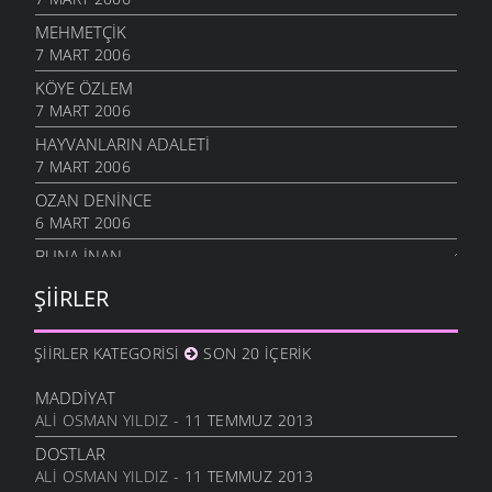
MEHMETÇIK
7 MART 2006
KÖYE ÖZLEM
7 MART 2006
HAYVANLARIN ADALETI
7 MART 2006
OZAN DENINCE
6 MART 2006
BUNA İNAN
6 MART 2006
ŞIIRLER
NASIL OLUR
6 MART 2006
ŞIIRLER KATEGORISI
SON 20 İÇERIK
İHTIYAR İNSAN
6 MART 2006
MADDIYAT
ALI OSMAN YILDIZ
- 11 TEMMUZ 2013
SEVGI ÜSTÜNE
6 MART 2006
DOSTLAR
ALI OSMAN YILDIZ
- 11 TEMMUZ 2013
ANLATAMADIK