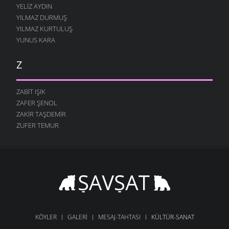
YELIZ AYDIN
YILMAZ DURMUŞ
YILMAZ KURTULUŞ
YUNUS KARA
Z
ZABIT IŞIK
ZAFER ŞENOL
ZAKIR TAŞDEMIR
ZUFER TEMUR
KÖYLER
GALERI
MESAJ-TAHTASI
KÜLTÜR-SANAT