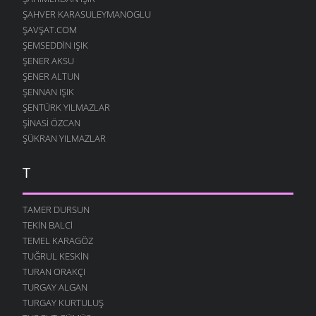
ŞAHVER KARASULEYMANOGLU
ŞAVŞAT.COM
ŞEMSEDDIN IŞIK
ŞENER AKSU
ŞENER ALTUN
ŞENNAN IŞIK
ŞENTÜRK YILMAZLAR
ŞINASI ÖZCAN
ŞÜKRAN YILMAZLAR
T
TAMER DURSUN
TEKIN BALCI
TEMEL KARAGÖZ
TUĞRUL KESKIN
TURAN ORAKÇI
TURGAY ALGAN
TURGAY KURTULUŞ