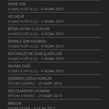
6 MART 2006
KIMSE YOK
YILMAZ KURTULUŞ
- 4 NISAN 2013
GEL
6 MART 2006
VIZ GELIR
YILMAZ KURTULUŞ
- 4 NISAN 2013
ANNE
6 MART 2006
BITSIN GITSIN O GÜNLER
YILMAZ KURTULUŞ
- 4 NISAN 2013
NATAŞA
6 MART 2006
SENINLE İŞIM KALMADI
YILMAZ KURTULUŞ
- 4 NISAN 2013
ACABA
6 MART 2006
KÖYÜMÜZE NE OLMUŞ KÖYLÜM
YILMAZ KURTULUŞ
- 4 NISAN 2013
DOLUDUR
6 MART 2006
SAHARA DAĞI
YILMAZ KURTULUŞ
- 4 NISAN 2013
DAHASI VAR
6 MART 2006
İÇERIMDE ÇOĞALIYORSUN
ERTÜRK DEMIRCI
- 23 MART 2013
ÖĞRETMENI GÖR
6 MART 2006
SEN OLMADAN UYUMAM
ERTÜRK DEMIRCI
- 23 MART 2013
ÇORUH
6 MART 2006
BIRGÜN
ENSAR DEMIR
- 9 OCAK 2013