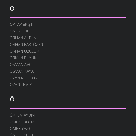
SITEM
10 AĞUSTOS 2004
O
YENIDEN
10 AĞUSTOS 2004
OKTAY ERIŞTI
ONUR GÜL
DILFEZ
24 TEMMUZ 2004
ORHAN ALTUN
ORHAN BAKI ÖZEN
ORHAN ÖZÇELIK
ORKUN BÜYÜK
OSMAN AVCI
OSMAN KAYA
OZAN KUTLU GÜL
OZAN TEMIZ
Ö
ÖKTEM AYDIN
ÖMER ERDEM
ÖMER YAZICI
ÖNDER ÇELIK