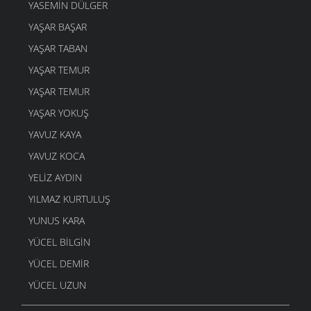
YASEMIN DÜLGER
4 MART 2006
YAŞAR BAŞAR
DOST BİLDİKLERİM
4 MART 2006
YAŞAR TABAN
ŞAVŞETLİNIN GELENEGİ
YAŞAR TEMUR
4 MART 2006
YAŞAR TEMUR
DUDAK
YAŞAR YOKUŞ
4 MART 2006
YAVUZ KAYA
GEL ÖĞRETMENE
4 MART 2006
YAVUZ KOCA
YANDIM
YELIZ AYDIN
4 MART 2006
YILMAZ KURTULUŞ
AYAKKABIMA
YUNUS KARA
4 MART 2006
YÜCEL BILGIN
Mİ Kİ
4 MART 2006
YÜCEL DEMIR
O ZAMAN BUYUR
YÜCEL UZUN
4 MART 2006