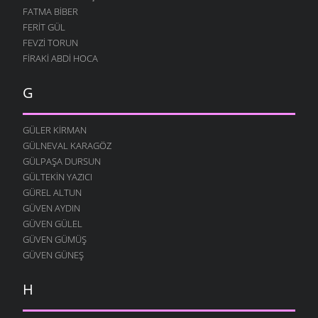
FATMA BIBER
12 AĞUSTOS 2004
FERIT GÜL
MURTEZ
FEVZI TORUN
12 AĞUSTOS 2004
FIRAKI ABDI HOCA
DOLAŞIYORUZ
12 AĞUSTOS 2004
G
YOK YOK
12 AĞUSTOS 2004
GÜLER KIRMAN
FESTIVAL
GÜLNEVAL KARAGÖZ
12 AĞUSTOS 2004
GÜLPAŞA DURSUN
GÜLTEKIN YAZICI
MERAKLI MELAHAT
GÜREL ALTUN
12 AĞUSTOS 2004
GÜVEN AYDIN
HALK EĞITIMI
GÜVEN GÜLEL
12 AĞUSTOS 2004
GÜVEN GÜMÜŞ
HASTAHANEDE DURUM
GÜVEN GÜNEŞ
12 AĞUSTOS 2004
H
GIDIYORUZ
12 AĞUSTOS 2004