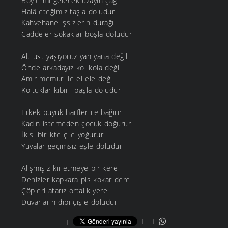
Böyle mi gelecek uzayın çağı
Halâ eteğimiz taşla doludur
Kahvehane işsizlerin durağı
Caddeler sokaklar boşla doludur
Alt üst yaşıyoruz yan yana değil
Önde arkadayız kol kola değil
Amir memur ile el ele değil
Koltuklar kibirli başla doludur
Erkek büyük harfler ile bağırır
Kadın istemeden çocuk doğurur
İkisi birlikte çile yoğurur
Yuvalar geçimsiz eşle doludur
Alışmışız kirletmeye bir kere
Denizler kapkara pis kokar dere
Çöpleri atarız ortalık yere
Duvarların dibi çişle doludur