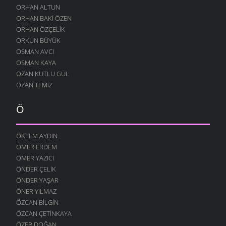
24 TEMMUZ 2004
ORHAN ALTUN
ORHAN BAKI ÖZEN
ORHAN ÖZÇELIK
ORKUN BÜYÜK
OSMAN AVCI
OSMAN KAYA
OZAN KUTLU GÜL
OZAN TEMIZ
Ö
ÖKTEM AYDIN
ÖMER ERDEM
ÖMER YAZICI
ÖNDER ÇELIK
ÖNDER YAŞAR
ÖNER YILMAZ
ÖZCAN BILGIN
ÖZCAN ÇETINKAYA
ÖZER DOĞAN