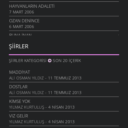
HAYVANLARIN ADALETI
7 MART 2006
OZAN DENINCE
6 MART 2006
BUNA İNAN
6 MART 2006
ŞIIRLER
NASIL OLUR
6 MART 2006
ŞIIRLER KATEGORISI
SON 20 İÇERIK
İHTIYAR İNSAN
6 MART 2006
MADDIYAT
ALI OSMAN YILDIZ
- 11 TEMMUZ 2013
SEVGI ÜSTÜNE
6 MART 2006
DOSTLAR
ALI OSMAN YILDIZ
- 11 TEMMUZ 2013
ANLATAMADIK
6 MART 2006
KIMSE YOK
YILMAZ KURTULUŞ
- 4 NISAN 2013
GEL
6 MART 2006
VIZ GELIR
YILMAZ KURTULUŞ
- 4 NISAN 2013
ANNE