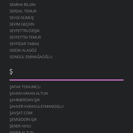
SEMIHA BILGIN
SERDAL TEMUR
SEVGI GÜMÜŞ
SEVIM GEÇKIN
SEYFETTIN ÖZIŞIK
SEYFETTIN TEMUR
SEYFIDAR TABAN
SIDDIK ALAGÖZ
SONGÜL EMINAĞAOĞLU
Ş
ŞAFAK TOHUMCU
ŞAHAN HAKAN ALTUN
ŞAHIMERDAN IŞIK
ŞAHVER KARASULEYMANOGLU
ŞAVŞAT.COM
ŞEMSEDDIN IŞIK
ŞENER AKSU
ŞENER ALTUN