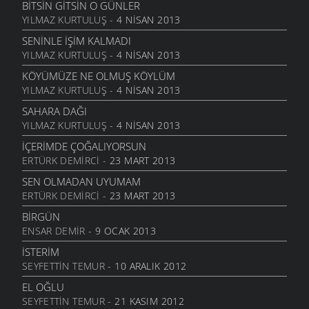
6 MART 2006
BITSIN GITSIN O GÜNLER
YILMAZ KURTULUŞ
- 4 NISAN 2013
NATAŞA
6 MART 2006
SENINLE İŞIM KALMADI
YILMAZ KURTULUŞ
- 4 NISAN 2013
ACABA
6 MART 2006
KÖYÜMÜZE NE OLMUŞ KÖYLÜM
YILMAZ KURTULUŞ
- 4 NISAN 2013
DOLUDUR
6 MART 2006
SAHARA DAĞI
YILMAZ KURTULUŞ
- 4 NISAN 2013
DAHASI VAR
6 MART 2006
İÇERIMDE ÇOĞALIYORSUN
ERTÜRK DEMIRCI
- 23 MART 2013
ÖĞRETMENI GÖR
6 MART 2006
SEN OLMADAN UYUMAM
ERTÜRK DEMIRCI
- 23 MART 2013
ÇORUH
6 MART 2006
BIRGÜN
ENSAR DEMIR
- 9 OCAK 2013
SANA MUHTACIM
6 MART 2006
İSTERIM
SEYFETTIN TEMUR
- 10 ARALIK 2012
KALMADI
6 MART 2006
EL OĞLU
SEYFETTIN TEMUR
- 21 KASIM 2012
DÖRT İŞLEM