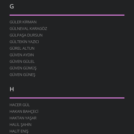
12 AĞUSTOS 2004
G
YOK YOK
12 AĞUSTOS 2004
GÜLER KIRMAN
FESTIVAL
GÜLNEVAL KARAGÖZ
12 AĞUSTOS 2004
GÜLPAŞA DURSUN
GÜLTEKIN YAZICI
MERAKLI MELAHAT
GÜREL ALTUN
12 AĞUSTOS 2004
GÜVEN AYDIN
HALK EĞITIMI
GÜVEN GÜLEL
12 AĞUSTOS 2004
GÜVEN GÜMÜŞ
HASTAHANEDE DURUM
GÜVEN GÜNEŞ
12 AĞUSTOS 2004
H
GIDIYORUZ
12 AĞUSTOS 2004
ÖZÜRLÜ YAŞAMAK
HACER GÜL
12 AĞUSTOS 2004
HAKAN BAHÇECI
HAKTAN YAŞAR
O YANA BU YANA
HALIL ŞAHIN
12 AĞUSTOS 2004
HALIT ENIŞ