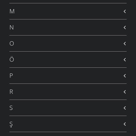
DAVET-I AŞK
6 MAYIS 2009
M
YANDIRSAM SENI
23 NISAN 2009
N
DELI DIYORLAR
18 NISAN 2009
O
ANLAMADIN MI ?
12 NISAN 2009
Ö
TANRININ ADALETI
5 NISAN 2009
P
GECE DÜŞLERI
31 MART 2009
R
ÜZÜLDÜM
23 MART 2009
S
BENSIZ GECELER
14 MART 2009
Ş
GERÇEK SEVGILER
10 MART 2009