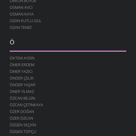
ORKUN BÜYÜK
OSMAN AVCI
HEP SEN GELIRSIN
OSMAN KAYA
11 ARALIK 2007
OZAN KUTLU GÜL
SARHOŞ OLMUŞ
OZAN TEMIZ
7 ARALIK 2007
ÇOK SEVERIM
Ö
29 KASIM 2007
BERABER OLALIM
ÖKTEM AYDIN
29 KASIM 2007
ÖMER ERDEM
GERI ÇEVIRMIŞ
ÖMER YAZICI
27 KASIM 2007
ÖNDER ÇELIK
ÖNDER YAŞAR
GÜNEŞ ÇALMIŞ
ÖNER YILMAZ
24 KASIM 2007
ÖZCAN BILGIN
YÜZ BULAMADIM
ÖZCAN ÇETINKAYA
15 KASIM 2007
ÖZER DOĞAN
DÖNMÜŞSÜN
ÖZER ÖZCAN
11 KASIM 2007
ÖZGEN SEÇKIN
ÖZGEN TOPÇU
KIM ÜZDÜ SENI ?