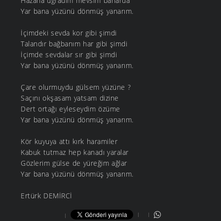
Hazana uğradım mevsim baharda
Yar bana yüzünü dönmüş yanarım.
İçimdeki sevda kor gibi şimdi
Talandır bağbanım har gibi şimdi
İçimde sevdalar sır gibi şimdi
Yar bana yüzünü dönmüş yanarım.
Çare olurmuydu gülsem yüzüne ?
Saçını okşasam yatsam dizine
Dert ortağı eyleseydim özüme
Yar bana yüzünü dönmüş yanarım.
Kör kuyuya attı kırk haramiler
Kabuk tutmaz hep kanadı yaralar
Gözlerim gülse de yüreğim ağlar
Yar bana yüzünü dönmüş yanarım.
Ertürk DEMİRCİ