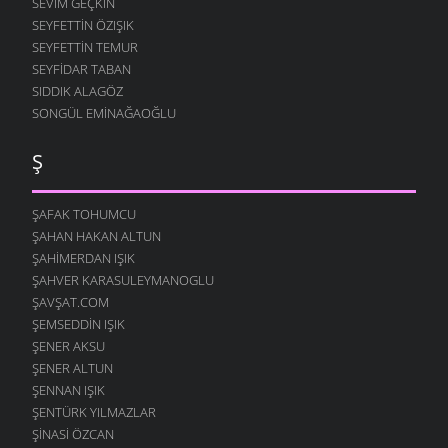
SEVIM GEÇKIN
24 AĞUSTOS 2007
SEYFETTIN ÖZIŞIK
SEYFETTIN TEMUR
AH ÇEKER
20 AĞUSTOS 2007
SEYFIDAR TABAN
SIDDIK ALAGÖZ
SARI KIZ
SONGÜL EMINAĞAOĞLU
13 AĞUSTOS 2007
TARİF-İ AŞK
Ş
13 AĞUSTOS 2007
O GELIN
ŞAFAK TOHUMCU
10 AĞUSTOS 2007
ŞAHAN HAKAN ALTUN
ARARIM SENI
ŞAHIMERDAN IŞIK
7 AĞUSTOS 2007
ŞAHVER KARASULEYMANOGLU
ŞAVŞAT.COM
YANARIM
7 AĞUSTOS 2007
ŞEMSEDDIN IŞIK
ŞENER AKSU
SANA KALMIŞ
ŞENER ALTUN
2 AĞUSTOS 2007
ŞENNAN IŞIK
MEFTUNUM BEN
ŞENTÜRK YILMAZLAR
28 TEMMUZ 2007
ŞINASI ÖZCAN