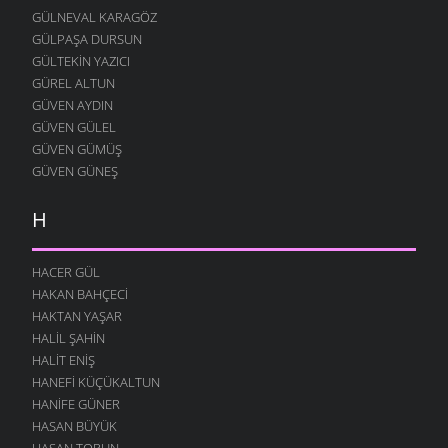
GÜLNEVAL KARAGÖZ
BU KADERSIZ
GÜLPAŞA DURSUN
1 NISAN 2008
GÜLTEKIN YAZICI
KURŞUNLAR BENI
GÜREL ALTUN
27 MART 2008
GÜVEN AYDIN
GECELERI ÖZLEMIŞIM
GÜVEN GÜLEL
26 MART 2008
GÜVEN GÜMÜŞ
GÜVEN GÜNEŞ
KAPI KOLLARI
26 MART 2008
H
TÜKENIR ŞIMDI
24 MART 2008
HACER GÜL
YAZIK ETMIŞIM
HAKAN BAHÇECI
22 MART 2008
HAKTAN YAŞAR
KANAMIŞ YÜREK YARASI
HALIL ŞAHIN
19 MART 2008
HALIT ENIŞ
HARAM ETTILER
HANEFI KÜÇÜKALTUN
19 MART 2008
HANIFE GÜNER
HASAN BÜYÜK
HASRET GIBIYIM
HASAN TORUN