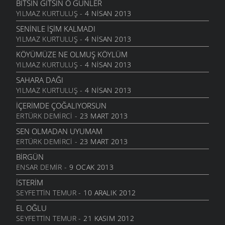
KÜLLERIN SENIN
BITSIN GITSIN O GÜNLER
14 OCAK 2010
YILMAZ KURTULUŞ
- 4 NISAN 2013
BIR TÜRLÜ
MANILER
- 6 EYLÜL 2006
KELEPÇE VURMUŞLAR SULARIMIZA
SENINLE İŞIM KALMADI
7 OCAK 2010
YILMAZ KURTULUŞ
- 4 NISAN 2013
BIR BEYAZ
MANILER
- 6 EYLÜL 2006
BIR TOPRAĞIM
KÖYÜMÜZE NE OLMUŞ KÖYLÜM
2 OCAK 2010
YILMAZ KURTULUŞ
- 4 NISAN 2013
ÜZÜMÜ
MANILER
- 6 EYLÜL 2006
SONSUZ SEVGI
SAHARA DAĞI
28 ARALIK 2009
YILMAZ KURTULUŞ
- 4 NISAN 2013
TOMBALAK KEDI
ÖYKÜLER
- 19 TEMMUZ 2006
YILLANIYORSUN
İÇERIMDE ÇOĞALIYORSUN
22 ARALIK 2009
ERTÜRK DEMIRCI
- 23 MART 2013
KAR YAĞAR SAÇAKLARA
MANILER
- 2 HAZIRAN 2006
KIM BILIR
SEN OLMADAN UYUMAM
10 ARALIK 2009
ERTÜRK DEMIRCI
- 23 MART 2013
YOLLADIM YARI YOLA
MANILER
- 2 HAZIRAN 2006
BANA YAZIK
BIRGÜN
10 ARALIK 2009
ENSAR DEMIR
- 9 OCAK 2013
YARADANA
MANILER
- 2 HAZIRAN 2006
AĞLARIM
İSTERIM
3 ARALIK 2009
SEYFETTIN TEMUR
- 10 ARALIK 2012
TERSİNE Mİ
MANILER
- 2 HAZIRAN 2006
GITSEN NE OLUR ?
EL OĞLU
3 ARALIK 2009
SEYFETTIN TEMUR
- 21 KASIM 2012
ELE BENI