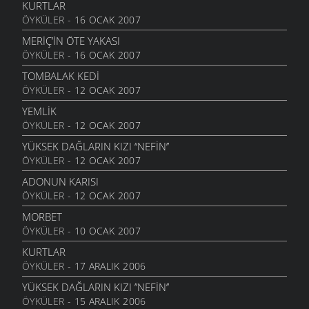
22 TEMMUZ 2010
KURTLAR
ÖYKÜLER
- 16 OCAK 2007
GEZELIM SAHILI
28 HAZIRAN 2010
MERİÇ’İN ÖTE YAKASI
ÖYKÜLER
- 16 OCAK 2007
SEN VARSIN BU ŞEHIRDE
10 HAZIRAN 2010
TOMBALAK KEDİ
ÖYKÜLER
- 12 OCAK 2007
SEVDANIN PANAYIRI
23 MAYIS 2010
YEMLİK
ÖYKÜLER
- 12 OCAK 2007
BITMEZ BU AĞLAYIŞLAR
7 MAYIS 2010
YÜKSEK DAĞLARIN KIZI ‘‘NEFİN’’
ÖYKÜLER
- 12 OCAK 2007
NAZAR BONCUĞU GIBI
25 NISAN 2010
ADONUN KARISI
ÖYKÜLER
- 12 OCAK 2007
YALANMIŞ
10 NISAN 2010
MORBET
ÖYKÜLER
- 10 OCAK 2007
İNADINA YAŞAMAK
30 MART 2010
KURTLAR
ÖYKÜLER
- 17 ARALIK 2006
GERIYE DÖNMEDIN KI
21 MART 2010
YÜKSEK DAĞLARIN KIZI ’’NEFIN’’
ÖYKÜLER
- 15 ARALIK 2006
ŞAVŞAT YOLUNDA