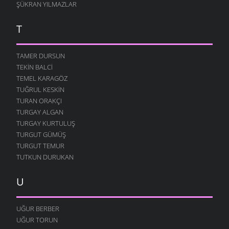
HIÇ
ŞÜKRAN YILMAZLAR
24 TEMMUZ 2007
T
ÇIKACAKTIK YA
23 TEMMUZ 2007
TAMER DURSUN
DUY SESIMI KARADENIZ
17 TEMMUZ 2007
TEKIN BALCI
TEMEL KARAGÖZ
ALDANMA SAKIN
TUĞRUL KESKIN
6 TEMMUZ 2007
TURAN ORAKÇI
KAPTIRDIM SENI
TURGAY ALGAN
4 TEMMUZ 2007
TURGAY KURTULUŞ
İKI YÜREK
TURGUT GÜMÜŞ
28 HAZIRAN 2007
TURGUT TEMUR
TUTKUN DURUKAN
YÜREĞIM İŞGAL ALTINDA
27 HAZIRAN 2007
U
DÜŞE KALDIK
19 HAZIRAN 2007
UĞUR BERBER
MIŞLI MUŞLU HAYATIM
UĞUR TORUN
4 HAZIRAN 2007