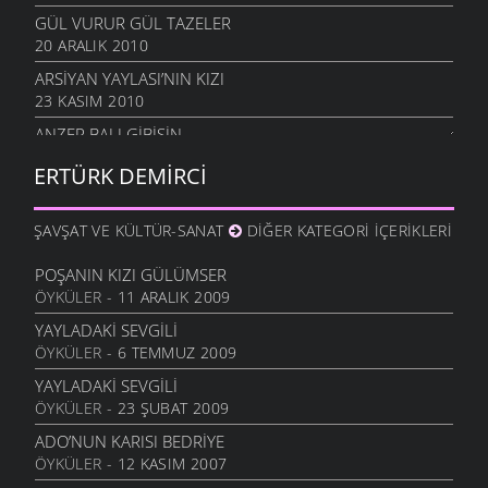
GÜL VURUR GÜL TAZELER
20 ARALIK 2010
ARSIYAN YAYLASI’NIN KIZI
23 KASIM 2010
ANZER BALI GIBISIN
19 KASIM 2010
ERTÜRK DEMIRCI
SEVERIM İSTANBULU
14 EKIM 2010
ŞAVŞAT VE KÜLTÜR-SANAT
DIĞER KATEGORI İÇERIKLERI
GÖZLER SESSIZ AĞLADI
10 EKIM 2010
POŞANIN KIZI GÜLÜMSER
ÖYKÜLER
- 11 ARALIK 2009
İÇIMDE SAKLIYORUM
29 EYLÜL 2010
YAYLADAKI SEVGILI
ÖYKÜLER
- 6 TEMMUZ 2009
SENSIZIM ŞIMDI
23 EYLÜL 2010
YAYLADAKI SEVGILI
ÖYKÜLER
- 23 ŞUBAT 2009
HAYALIN
20 AĞUSTOS 2010
ADO’NUN KARISI BEDRIYE
ÖYKÜLER
- 12 KASIM 2007
DIRHEM DIRHEM