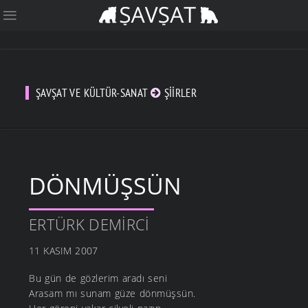
ŞAVŞAT VE KÜLTÜR-SANAT
ŞIIRLER
DÖNMÜŞSÜN
ERTÜRK DEMIRCI
11 KASIM 2007
Bu gün de gözlerim aradı seni
Arasam mı sunam güze dönmüşsün.