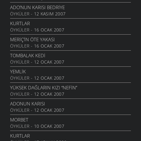
20 AĞUSTOS 2010
ADO’NUN KARISI BEDRIYE
ÖYKÜLER
- 12 KASIM 2007
DIRHEM DIRHEM
22 TEMMUZ 2010
KURTLAR
ÖYKÜLER
- 16 OCAK 2007
GEZELIM SAHILI
28 HAZIRAN 2010
MERİÇ’İN ÖTE YAKASI
ÖYKÜLER
- 16 OCAK 2007
SEN VARSIN BU ŞEHIRDE
10 HAZIRAN 2010
TOMBALAK KEDİ
ÖYKÜLER
- 12 OCAK 2007
SEVDANIN PANAYIRI
23 MAYIS 2010
YEMLİK
ÖYKÜLER
- 12 OCAK 2007
BITMEZ BU AĞLAYIŞLAR
7 MAYIS 2010
YÜKSEK DAĞLARIN KIZI ‘‘NEFİN’’
ÖYKÜLER
- 12 OCAK 2007
NAZAR BONCUĞU GIBI
25 NISAN 2010
ADONUN KARISI
ÖYKÜLER
- 12 OCAK 2007
YALANMIŞ
10 NISAN 2010
MORBET
ÖYKÜLER
- 10 OCAK 2007
İNADINA YAŞAMAK
30 MART 2010
KURTLAR