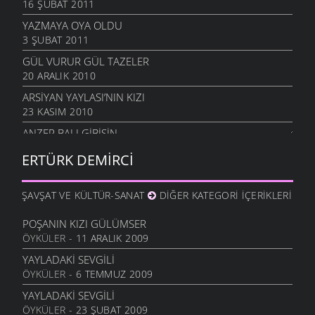
16 ŞUBAT 2011
YAZMAYA OYA OLDU
3 ŞUBAT 2011
GÜL VURUR GÜL TAZELER
20 ARALIK 2010
ARSIYAN YAYLASI’NIN KIZI
23 KASIM 2010
ANZER BALI GIBISIN
19 KASIM 2010
ERTÜRK DEMIRCI
SEVERIM İSTANBULU
14 EKIM 2010
ŞAVŞAT VE KÜLTÜR-SANAT
DIĞER KATEGORI İÇERIKLERI
GÖZLER SESSIZ AĞLADI
10 EKIM 2010
POŞANIN KIZI GÜLÜMSER
ÖYKÜLER
- 11 ARALIK 2009
İÇIMDE SAKLIYORUM
29 EYLÜL 2010
YAYLADAKI SEVGILI
ÖYKÜLER
- 6 TEMMUZ 2009
SENSIZIM ŞIMDI
23 EYLÜL 2010
YAYLADAKI SEVGILI
ÖYKÜLER
- 23 ŞUBAT 2009
HAYALIN