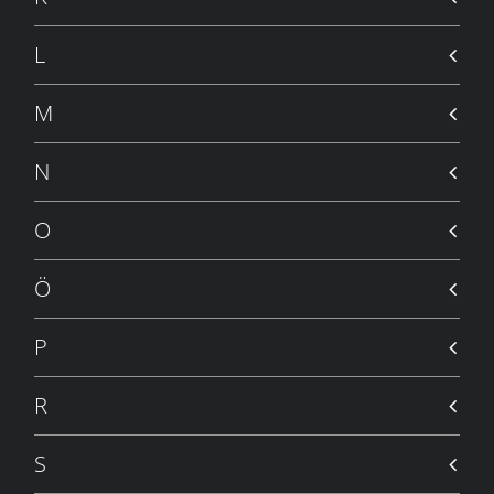
GÖNÜL MAHKEMESI
6 MAYIS 2009
L
DAVET-I AŞK
6 MAYIS 2009
M
YANDIRSAM SENI
23 NISAN 2009
N
DELI DIYORLAR
18 NISAN 2009
O
ANLAMADIN MI ?
12 NISAN 2009
Ö
TANRININ ADALETI
5 NISAN 2009
P
GECE DÜŞLERI
31 MART 2009
R
ÜZÜLDÜM
23 MART 2009
S
BENSIZ GECELER