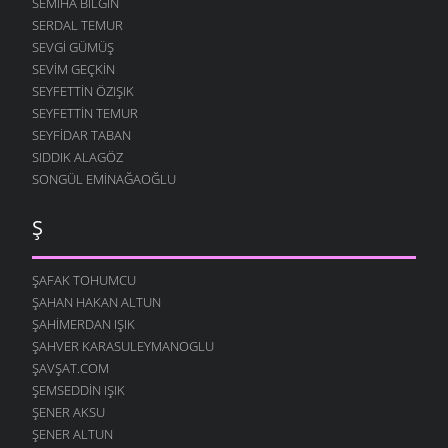
SEMIHA BILGIN
OZANLAR USANMAZ
SERDAL TEMUR
25 AĞUSTOS 2007
SEVGI GÜMÜŞ
KÜLE KARIŞACAK
SEVIM GEÇKIN
24 AĞUSTOS 2007
SEYFETTIN ÖZIŞIK
SEYFETTIN TEMUR
AH ÇEKER
20 AĞUSTOS 2007
SEYFIDAR TABAN
SIDDIK ALAGÖZ
SARI KIZ
SONGÜL EMINAĞAOĞLU
13 AĞUSTOS 2007
TARİF-İ AŞK
Ş
13 AĞUSTOS 2007
O GELIN
ŞAFAK TOHUMCU
10 AĞUSTOS 2007
ŞAHAN HAKAN ALTUN
ARARIM SENI
ŞAHIMERDAN IŞIK
7 AĞUSTOS 2007
ŞAHVER KARASULEYMANOGLU
ŞAVŞAT.COM
YANARIM
7 AĞUSTOS 2007
ŞEMSEDDIN IŞIK
ŞENER AKSU
SANA KALMIŞ
ŞENER ALTUN
2 AĞUSTOS 2007