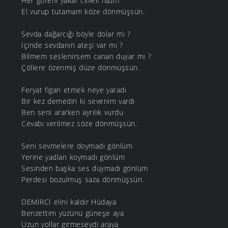
Her göreni yakar cilveli nazın
El vurup tutamam köze dönmüşsün.
Sevda dağarcığı böyle dolar mı ?
İçinde sevdanın ateşi var mı ?
Bilmem seslenirsem canan duyar mı ?
Çöllere özenmiş düze dönmüşsün.
Feryat figan etmek neye yaradı
Bir kez demedin ki sevenim vardı
Ben seni ararken ayrılık vurdu
Cevabı verilmez söze dönmüşsün.
Seni sevmelere doymadı gönlüm
Yerine yadları koymadı gönlüm
Sesinden başka ses duymadı gönlüm
Perdesi bozulmuş saza dönmüşsün.
DEMİRCİ elini kaldır Hüdaya
Benzettim yüzünü güneşe aya
Uzun yollar girmeseydi araya