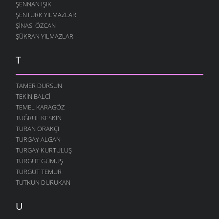
ŞENNAN IŞIK
MEFTUNUM BEN
ŞENTÜRK YILMAZLAR
28 TEMMUZ 2007
ŞINASI ÖZCAN
HIÇ
ŞÜKRAN YILMAZLAR
24 TEMMUZ 2007
T
ÇIKACAKTIK YA
23 TEMMUZ 2007
TAMER DURSUN
DUY SESIMI KARADENIZ
17 TEMMUZ 2007
TEKIN BALCI
TEMEL KARAGÖZ
ALDANMA SAKIN
TUĞRUL KESKIN
6 TEMMUZ 2007
TURAN ORAKÇI
KAPTIRDIM SENI
TURGAY ALGAN
4 TEMMUZ 2007
TURGAY KURTULUŞ
İKI YÜREK
TURGUT GÜMÜŞ
28 HAZIRAN 2007
TURGUT TEMUR
TUTKUN DURUKAN
YÜREĞIM İŞGAL ALTINDA
27 HAZIRAN 2007
U
DÜŞE KALDIK