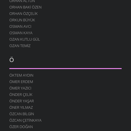
ORHAN ALTUN
17 ARALIK 2007
ORHAN BAKI ÖZEN
ZORUMA GIDER
ORHAN ÖZÇELIK
13 ARALIK 2007
ORKUN BÜYÜK
OSMAN AVCI
HEP SEN GELIRSIN
OSMAN KAYA
11 ARALIK 2007
OZAN KUTLU GÜL
SARHOŞ OLMUŞ
OZAN TEMIZ
7 ARALIK 2007
ÇOK SEVERIM
Ö
29 KASIM 2007
BERABER OLALIM
ÖKTEM AYDIN
29 KASIM 2007
ÖMER ERDEM
GERI ÇEVIRMIŞ
ÖMER YAZICI
27 KASIM 2007
ÖNDER ÇELIK
ÖNDER YAŞAR
GÜNEŞ ÇALMIŞ
ÖNER YILMAZ
24 KASIM 2007
ÖZCAN BILGIN
YÜZ BULAMADIM
ÖZCAN ÇETINKAYA
15 KASIM 2007
ÖZER DOĞAN