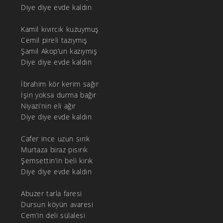
Diye diye evde kaldın
Kamil kıvırcık kuzuymuş
Cemil pireli tazıymış
Şamil Akop’un kazıymış
Diye diye evde kaldın
İbrahim kör kerim sağır
İşin yoksa durma bağır
Niyazi’nin eli ağır
Diye diye evde kaldın
Cafer ince uzun sırık
Murtaza biraz pısırık
Şemsettin’in beli kırık
Diye diye evde kaldın
Abuzer tarla faresi
Dursun köyün avaresi
Cem’in deli sülalesi