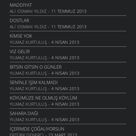
6 MART 2006
MADDIYAT
ALI OSMAN YILDIZ
- 11 TEMMUZ 2013
SEVGI ÜSTÜNE
6 MART 2006
DOSTLAR
ALI OSMAN YILDIZ
- 11 TEMMUZ 2013
ANLATAMADIK
6 MART 2006
KIMSE YOK
YILMAZ KURTULUŞ
- 4 NISAN 2013
GEL
6 MART 2006
VIZ GELIR
YILMAZ KURTULUŞ
- 4 NISAN 2013
ANNE
6 MART 2006
BITSIN GITSIN O GÜNLER
YILMAZ KURTULUŞ
- 4 NISAN 2013
NATAŞA
6 MART 2006
SENINLE İŞIM KALMADI
YILMAZ KURTULUŞ
- 4 NISAN 2013
ACABA
6 MART 2006
KÖYÜMÜZE NE OLMUŞ KÖYLÜM
YILMAZ KURTULUŞ
- 4 NISAN 2013
DOLUDUR
6 MART 2006
SAHARA DAĞI
YILMAZ KURTULUŞ
- 4 NISAN 2013
DAHASI VAR
6 MART 2006
İÇERIMDE ÇOĞALIYORSUN
ERTÜRK DEMIRCI
- 23 MART 2013