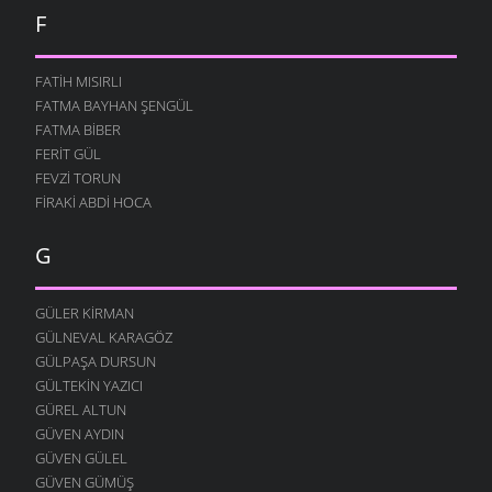
F
12 AĞUSTOS 2004
BOĞA DESTANI
12 AĞUSTOS 2004
FATIH MISIRLI
FATMA BAYHAN ŞENGÜL
İŞGÜZAR BABA
FATMA BIBER
12 AĞUSTOS 2004
FERIT GÜL
MURTEZ
FEVZI TORUN
12 AĞUSTOS 2004
FIRAKI ABDI HOCA
DOLAŞIYORUZ
12 AĞUSTOS 2004
G
YOK YOK
12 AĞUSTOS 2004
GÜLER KIRMAN
FESTIVAL
GÜLNEVAL KARAGÖZ
12 AĞUSTOS 2004
GÜLPAŞA DURSUN
GÜLTEKIN YAZICI
MERAKLI MELAHAT
GÜREL ALTUN
12 AĞUSTOS 2004
GÜVEN AYDIN
HALK EĞITIMI
GÜVEN GÜLEL
12 AĞUSTOS 2004
GÜVEN GÜMÜŞ