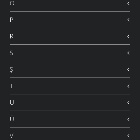
5 MART 2006
Ö
BOŞ BU DÜNYA
5 MART 2006
P
ALI
5 MART 2006
R
ZAMAN
5 MART 2006
S
ÖĞRETMEN
5 MART 2006
Ş
HERKES BURADADIR
5 MART 2006
T
İŞTE ÖYLE BİR ÇOCUK
5 MART 2006
U
DUVAR
5 MART 2006
Ü
ANASINI SATEM
5 MART 2006
V
O ZAMAN YAZDIM