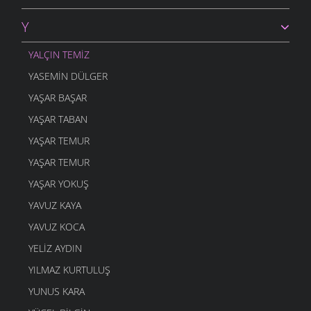
5 MART 2006
Y
YANLIŞ VAR
5 MART 2006
YALÇIN TEMIZ
DOMUZ
YASEMIN DÜLGER
4 MART 2006
YAŞAR BAŞAR
DOST BİLDİKLERİM
4 MART 2006
YAŞAR TABAN
ŞAVŞETLİNIN GELENEGİ
YAŞAR TEMUR
4 MART 2006
YAŞAR TEMUR
DUDAK
YAŞAR YOKUŞ
4 MART 2006
YAVUZ KAYA
GEL ÖĞRETMENE
4 MART 2006
YAVUZ KOCA
YANDIM
YELIZ AYDIN
4 MART 2006
YILMAZ KURTULUŞ
AYAKKABIMA
YUNUS KARA
4 MART 2006