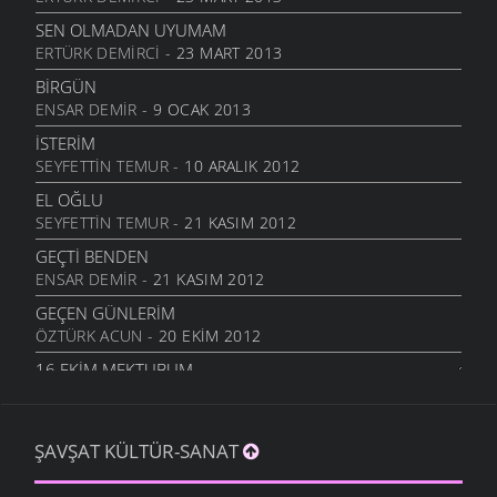
ÖĞRETMENI GÖR
6 MART 2006
SEN OLMADAN UYUMAM
ERTÜRK DEMIRCI
- 23 MART 2013
ÇORUH
6 MART 2006
BIRGÜN
ENSAR DEMIR
- 9 OCAK 2013
SANA MUHTACIM
6 MART 2006
İSTERIM
SEYFETTIN TEMUR
- 10 ARALIK 2012
KALMADI
6 MART 2006
EL OĞLU
SEYFETTIN TEMUR
- 21 KASIM 2012
DÖRT İŞLEM
6 MART 2006
GEÇTI BENDEN
ENSAR DEMIR
- 21 KASIM 2012
HASTANE
6 MART 2006
GEÇEN GÜNLERIM
ÖZTÜRK ACUN
- 20 EKIM 2012
YOK OLDUM
6 MART 2006
16.EKIM MEKTUBUM
ÖZTÜRK ACUN
- 17 EKIM 2012
SILAYA DÖNELİM
6 MART 2006
EFKARIM VAR
ŞAVŞAT KÜLTÜR-SANAT
KIBAR ALTUNAL
- 5 EKIM 2012
CEVAP VER
6 MART 2006
BAHTINA KÜSME