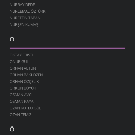
GEÇMIŞ ZAMAN OLURKI
NURBAY DEDE
10 AĞUSTOS 2004
NURCEMAL ÖZTÜRK
YAĞMURLU ŞIIR
NURETTIN TABAN
10 AĞUSTOS 2004
NURŞEN KUMAŞ
SITEM
10 AĞUSTOS 2004
O
YENIDEN
10 AĞUSTOS 2004
OKTAY ERIŞTI
ONUR GÜL
DILFEZ
24 TEMMUZ 2004
ORHAN ALTUN
ORHAN BAKI ÖZEN
ORHAN ÖZÇELIK
ORKUN BÜYÜK
OSMAN AVCI
OSMAN KAYA
OZAN KUTLU GÜL
OZAN TEMIZ
Ö