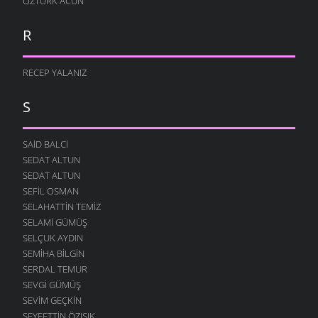
ÖZTÜRK ACUN
R
RECEP YALANIZ
S
SAID BALCI
SEDAT ALTUN
SEDAT ALTUN
SEFIL OSMAN
SELAHATTIN TEMIZ
SELAMI GÜMÜŞ
SELÇUK AYDIN
SEMIHA BILGIN
SERDAL TEMUR
SEVGI GÜMÜŞ
SEVIM GEÇKIN
SEYFETTIN ÖZIŞIK