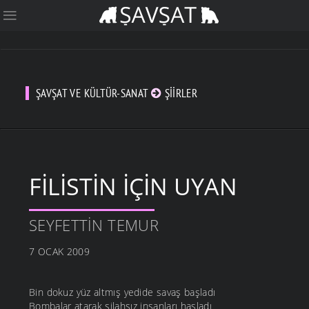
ŞAVŞAT VE KÜLTÜR-SANAT
ŞIIRLER
FILISTIN İÇIN UYAN
SEYFETTIN TEMUR
7 OCAK 2009
Bin dokuz yüz altmış yedide savaş başladı
Bombalar atarak silahsız insanları haşladı