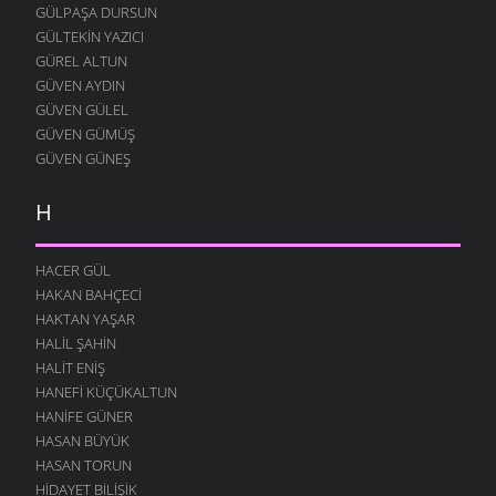
GÜLPAŞA DURSUN
23 KASIM 2009
GÜLTEKIN YAZICI
SEVDAN ETTI
GÜREL ALTUN
21 KASIM 2009
GÜVEN AYDIN
DOĞAYI ÖZLERDIK
GÜVEN GÜLEL
21 KASIM 2009
GÜVEN GÜMÜŞ
GÜVEN GÜNEŞ
SÖZÜM ANLAYANA
15 KASIM 2009
H
HALI PERIŞAN
13 KASIM 2009
HACER GÜL
KÖYDE SENI BEKLIYOR
HAKAN BAHÇECI
4 KASIM 2009
HAKTAN YAŞAR
YOLUMUZ VARDIĞI ZAMAN
HALIL ŞAHIN
1 KASIM 2009
HALIT ENIŞ
KÖY YERINE GIDESIN VAR
HANEFI KÜÇÜKALTUN
30 EKIM 2009
HANIFE GÜNER
HASAN BÜYÜK
DOSTLAR
HASAN TORUN
25 EKIM 2009
HIDAYET BILIŞIK