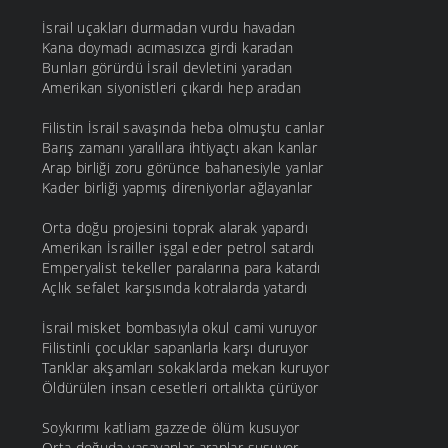
İsrail uçakları durmadan vurdu havadan
Kana doymadı acımasızca girdi karadan
Bunları görürdü İsrail devletini yaradan
Amerikan siyonistleri çıkardı hep aradan
Filistin İsrail savaşında heba olmuştu canlar
Barış zamanı yaralılara ihtiyaçtı akan kanlar
Arap birliği zoru görünce bahanesiyle yanlar
Kader birliği yapmış direniyorlar ağlayanlar
Orta doğu projesini toprak alarak yapardı
Amerikan İsrailler işgal eder petrol satardı
Emperyalist tekeller paralarına para katardı
Açlık sefalet karşısında kotralarda yatardı
İsrail misket bombasıyla okul cami vuruyor
Filistinli çocuklar sapanlarla karşı duruyor
Tanklar akşamları sokaklarda mekan kuruyor
Öldürülen insan cesetleri ortalıkta çürüyor
Soykırımı katliam gazzede ölüm kusuyor
Orta doğuda yaşayanlar araplar susuyor