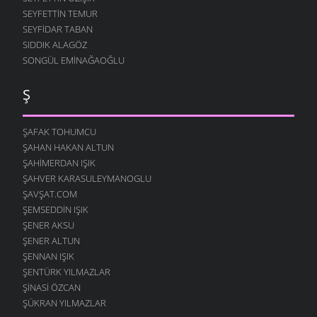
SEYFETTIN TEMUR
SEYFIDAR TABAN
SIDDIK ALAGÖZ
SONGÜL EMINAĞAOĞLU
Ş
ŞAFAK TOHUMCU
ŞAHAN HAKAN ALTUN
ŞAHIMERDAN IŞIK
ŞAHVER KARASULEYMANOGLU
ŞAVŞAT.COM
ŞEMSEDDIN IŞIK
ŞENER AKSU
ŞENER ALTUN
ŞENNAN IŞIK
ŞENTÜRK YILMAZLAR
ŞINASI ÖZCAN
ŞÜKRAN YILMAZLAR