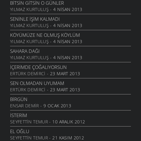
BITSIN GITSIN O GÜNLER
BITTI ÖĞRETMENIM
YILMAZ KURTULUŞ
- 4 NISAN 2013
22 AĞUSTOS 2011
SENINLE İŞIM KALMADI
GENÇIYAN
YILMAZ KURTULUŞ
- 4 NISAN 2013
15 AĞUSTOS 2011
KÖYÜMÜZE NE OLMUŞ KÖYLÜM
ALDIRMA GÜLÜM
YILMAZ KURTULUŞ
- 4 NISAN 2013
13 AĞUSTOS 2011
SAHARA DAĞI
BENDE VARIM
YILMAZ KURTULUŞ
- 4 NISAN 2013
24 TEMMUZ 2011
İÇERIMDE ÇOĞALIYORSUN
SARI KIZ
ERTÜRK DEMIRCI
- 23 MART 2013
16 TEMMUZ 2011
SEN OLMADAN UYUMAM
GELIN CANLAR
ERTÜRK DEMIRCI
- 23 MART 2013
3 TEMMUZ 2011
BIRGÜN
ARTVINIM II
ENSAR DEMIR
- 9 OCAK 2013
29 HAZIRAN 2011
İSTERIM
İNANMIŞTIN
SEYFETTIN TEMUR
- 10 ARALIK 2012
26 HAZIRAN 2011
EL OĞLU
MANILER
SEYFETTIN TEMUR
- 21 KASIM 2012