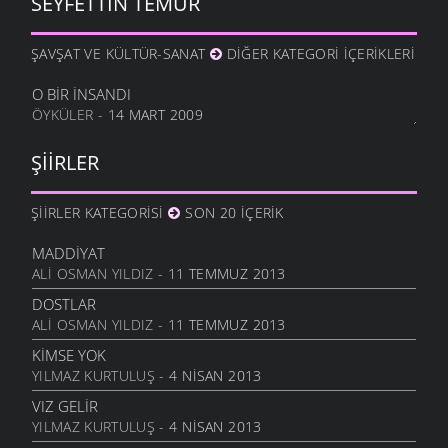
SEYFETTIN TEMUR
METINE
17 OCAK 2012
ŞAVŞAT VE KÜLTÜR-SANAT
DIĞER KATEGORI İÇERIKLERI
HALA OĞLU
31 ARALIK 2011
O BIR İNSANDI
ÖYKÜLER
- 14 MART 2009
NE OLUR OĞUL
20 ARALIK 2011
ŞIIRLER
DURDUM
10 ARALIK 2011
ŞIIRLER KATEGORISI
SON 20 İÇERIK
ANAM
3 ARALIK 2011
MADDIYAT
HESLER
ALI OSMAN YILDIZ
- 11 TEMMUZ 2013
27 KASIM 2011
DOSTLAR
BILEMEDIM
ALI OSMAN YILDIZ
- 11 TEMMUZ 2013
24 KASIM 2011
KIMSE YOK
VARDIR
YILMAZ KURTULUŞ
- 4 NISAN 2013
5 KASIM 2011
VIZ GELIR
TOPRAKTIR
YILMAZ KURTULUŞ
- 4 NISAN 2013
5 KASIM 2011