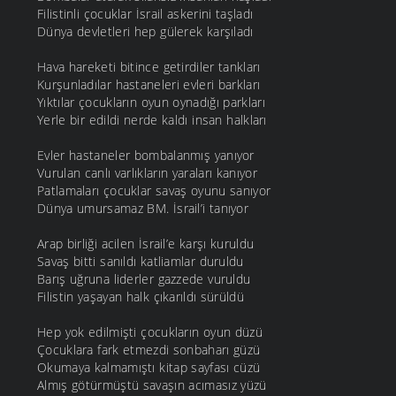
Filistinli çocuklar İsrail askerini taşladı
Dünya devletleri hep gülerek karşıladı
Hava hareketi bitince getirdiler tankları
Kurşunladılar hastaneleri evleri barkları
Yıktılar çocukların oyun oynadığı parkları
Yerle bir edildi nerde kaldı insan halkları
Evler hastaneler bombalanmış yanıyor
Vurulan canlı varlıkların yaraları kanıyor
Patlamaları çocuklar savaş oyunu sanıyor
Dünya umursamaz BM. İsrail’i tanıyor
Arap birliği acilen İsrail’e karşı kuruldu
Savaş bitti sanıldı katliamlar duruldu
Barış uğruna liderler gazzede vuruldu
Filistin yaşayan halk çıkarıldı sürüldü
Hep yok edilmişti çocukların oyun düzü
Çocuklara fark etmezdi sonbaharı güzü
Okumaya kalmamıştı kitap sayfası cüzü
Almış götürmüştü savaşın acımasız yüzü