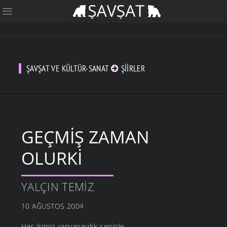
ŞAVŞAT VE KÜLTÜR-SANAT
ŞIIRLER
GEÇMIŞ ZAMAN
OLURKI
YALÇIN TEMIZ
10 AĞUSTOS 2004
Her ikimiz yanyanaydık seninle