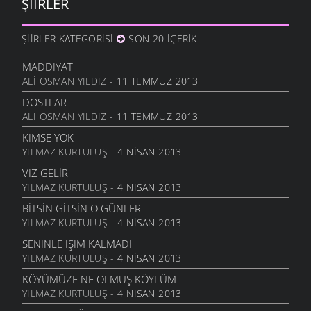
ŞIIRLER
NASIL OLUR
6 MART 2006
ŞIIRLER KATEGORISI
SON 20 İÇERIK
İHTIYAR İNSAN
6 MART 2006
MADDIYAT
ALI OSMAN YILDIZ
- 11 TEMMUZ 2013
SEVGI ÜSTÜNE
6 MART 2006
DOSTLAR
ALI OSMAN YILDIZ
- 11 TEMMUZ 2013
ANLATAMADIK
6 MART 2006
KIMSE YOK
YILMAZ KURTULUŞ
- 4 NISAN 2013
GEL
6 MART 2006
VIZ GELIR
YILMAZ KURTULUŞ
- 4 NISAN 2013
ANNE
6 MART 2006
BITSIN GITSIN O GÜNLER
YILMAZ KURTULUŞ
- 4 NISAN 2013
NATAŞA
6 MART 2006
SENINLE İŞIM KALMADI
YILMAZ KURTULUŞ
- 4 NISAN 2013
ACABA
6 MART 2006
KÖYÜMÜZE NE OLMUŞ KÖYLÜM
YILMAZ KURTULUŞ
- 4 NISAN 2013
DOLUDUR
6 MART 2006