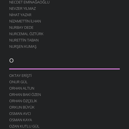
NECDET EMINAĞAOĞLU
NEVZER YILMAZ
HE VALLAH
10 AĞUSTOS 2004
NIHAT YAZAR
NIZAMETTIN İLHAN
GEÇMIŞ ZAMAN OLURKI
NURBAY DEDE
10 AĞUSTOS 2004
NURCEMAL ÖZTÜRK
YAĞMURLU ŞIIR
NURETTIN TABAN
10 AĞUSTOS 2004
NURŞEN KUMAŞ
SITEM
10 AĞUSTOS 2004
O
YENIDEN
10 AĞUSTOS 2004
OKTAY ERIŞTI
ONUR GÜL
DILFEZ
24 TEMMUZ 2004
ORHAN ALTUN
ORHAN BAKI ÖZEN
ORHAN ÖZÇELIK
ORKUN BÜYÜK
OSMAN AVCI
OSMAN KAYA
OZAN KUTLU GÜL