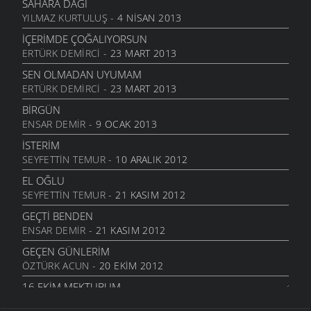
SAHARA DAĞI
YILMAZ KURTULUŞ
- 4 NISAN 2013
DAHASI VAR
6 MART 2006
İÇERIMDE ÇOĞALIYORSUN
ERTÜRK DEMIRCI
- 23 MART 2013
ÖĞRETMENI GÖR
6 MART 2006
SEN OLMADAN UYUMAM
ERTÜRK DEMIRCI
- 23 MART 2013
ÇORUH
6 MART 2006
BIRGÜN
ENSAR DEMIR
- 9 OCAK 2013
SANA MUHTACIM
6 MART 2006
İSTERIM
SEYFETTIN TEMUR
- 10 ARALIK 2012
KALMADI
6 MART 2006
EL OĞLU
SEYFETTIN TEMUR
- 21 KASIM 2012
DÖRT İŞLEM
6 MART 2006
GEÇTI BENDEN
ENSAR DEMIR
- 21 KASIM 2012
HASTANE
6 MART 2006
GEÇEN GÜNLERIM
ÖZTÜRK ACUN
- 20 EKIM 2012
YOK OLDUM
6 MART 2006
16.EKIM MEKTUBUM
ÖZTÜRK ACUN
- 17 EKIM 2012
SILAYA DÖNELİM