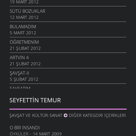
19 MART 2012
SÜTÜ BOZUKLAR
12 MART 2012
BULAMADIM
5 MART 2012
ÖĞRETMENIM
21 ŞUBAT 2012
ARTVIN 4
21 ŞUBAT 2012
ŞAVŞAT-II
5 ŞUBAT 2012
ŞAVŞATIM
25 OCAK 2012
SEYFETTIN TEMUR
METINE
17 OCAK 2012
ŞAVŞAT VE KÜLTÜR-SANAT
DIĞER KATEGORI İÇERIKLERI
HALA OĞLU
31 ARALIK 2011
O BIR İNSANDI
ÖYKÜLER
- 14 MART 2009
NE OLUR OĞUL