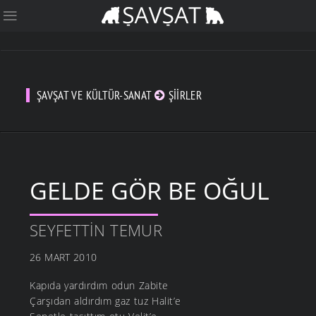
ŞAVŞAT VE KÜLTÜR-SANAT
ŞIIRLER
GELDE GÖR BE OĞUL
SEYFETTIN TEMUR
26 MART 2010
Kapıda yardırdım odun Zabite
Çarşıdan aldırdım gaz tuz Halit’e