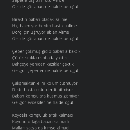
Sepetle taşıttım otu Velit’e
Gel de gör anan ne halde be oğul
Bıraktın baban olacak zalime
Hiç bakmıyor benim hasta halime
Borç için uğruyor ablan Alime
Gel de gör anan ne halde be oğul
Çeper çökmüş gidip babanla baktık
Çürük sırıkları sobada yaktık
Bahçeye yeniden kazıklar çaktık
Gel,gör çeperler ne halde be oğul
Çalışmaktan elim kolum tutmuyor
Dede hasta oldu derdi bitmiyor
Baban komşulara küsmüş gitmiyor
Gel,gör evdekiler ne halde oğul
Köydeki komşuluk artık kalmadı
Koyunu otlağa baban salmadı
Malları satsa da kimse almadı