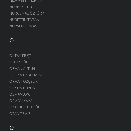
NIZAMETTIN İLHAN
HATIRLAR SENI KÖYÜMÜN İNSANI
NURBAY DEDE
8 ŞUBAT 2009
NURCEMAL ÖZTÜRK
NURETTIN TABAN
BOROBANA GIDERDI
NURŞEN KUMAŞ
24 OCAK 2009
BOROBANA GIDERDI
O
18 OCAK 2009
NE KÖYÜ TANIR, NE DE KÜLTÜRÜNÜ
OKTAY ERIŞTI
13 OCAK 2009
ONUR GÜL
DINLE BENI OĞULCAN
ORHAN ALTUN
11 OCAK 2009
ORHAN BAKI ÖZEN
FILISTIN İÇIN UYAN
ORHAN ÖZÇELIK
7 OCAK 2009
ORKUN BÜYÜK
OSMAN AVCI
AĞLARDI
OSMAN KAYA
7 OCAK 2009
OZAN KUTLU GÜL
KÖYÜMÜ TANI
OZAN TEMIZ
7 OCAK 2009
Ö