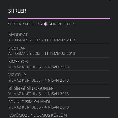
20 ARALIK 2011
ŞIIRLER
DURDUM
10 ARALIK 2011
ŞIIRLER KATEGORISI
SON 20 İÇERIK
ANAM
3 ARALIK 2011
MADDIYAT
HESLER
ALI OSMAN YILDIZ
- 11 TEMMUZ 2013
27 KASIM 2011
DOSTLAR
BILEMEDIM
ALI OSMAN YILDIZ
- 11 TEMMUZ 2013
24 KASIM 2011
KIMSE YOK
VARDIR
YILMAZ KURTULUŞ
- 4 NISAN 2013
5 KASIM 2011
VIZ GELIR
TOPRAKTIR
YILMAZ KURTULUŞ
- 4 NISAN 2013
5 KASIM 2011
BITSIN GITSIN O GÜNLER
BITTI ÖĞRETMENIM
YILMAZ KURTULUŞ
- 4 NISAN 2013
22 AĞUSTOS 2011
SENINLE İŞIM KALMADI
GENÇIYAN
YILMAZ KURTULUŞ
- 4 NISAN 2013
15 AĞUSTOS 2011
KÖYÜMÜZE NE OLMUŞ KÖYLÜM