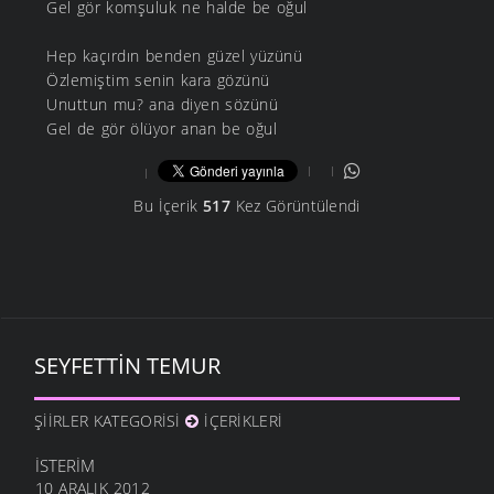
Gel gör komşuluk ne halde be oğul
Hep kaçırdın benden güzel yüzünü
Özlemiştim senin kara gözünü
Unuttun mu? ana diyen sözünü
Gel de gör ölüyor anan be oğul
Bu İçerik
517
Kez Görüntülendi
SEYFETTIN TEMUR
ŞIIRLER KATEGORISI
İÇERIKLERI
İSTERIM
10 ARALIK 2012