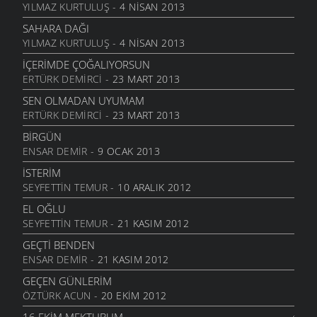
ALDIRMA GÜLÜM
YILMAZ KURTULUŞ
- 4 NISAN 2013
13 AĞUSTOS 2011
SAHARA DAĞI
BENDE VARIM
YILMAZ KURTULUŞ
- 4 NISAN 2013
24 TEMMUZ 2011
İÇERIMDE ÇOĞALIYORSUN
SARI KIZ
ERTÜRK DEMIRCI
- 23 MART 2013
16 TEMMUZ 2011
SEN OLMADAN UYUMAM
GELIN CANLAR
ERTÜRK DEMIRCI
- 23 MART 2013
3 TEMMUZ 2011
BIRGÜN
ARTVINIM II
ENSAR DEMIR
- 9 OCAK 2013
29 HAZIRAN 2011
İSTERIM
İNANMIŞTIN
SEYFETTIN TEMUR
- 10 ARALIK 2012
26 HAZIRAN 2011
EL OĞLU
MANILER
SEYFETTIN TEMUR
- 21 KASIM 2012
10 HAZIRAN 2011
GEÇTI BENDEN
SÜRDÜM ATIMI
ENSAR DEMIR
- 21 KASIM 2012
3 HAZIRAN 2011
GEÇEN GÜNLERIM
ARKADAŞ
ÖZTÜRK ACUN
- 20 EKIM 2012
1 HAZIRAN 2011