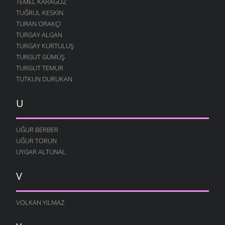
TEMEL KARAGÖZ
TUĞRUL KESKIN
TURAN ORAKÇI
TURGAY ALGAN
TURGAY KURTULUŞ
TURGUT GÜMÜŞ
TURGUT TEMUR
TUTKUN DURUKAN
U
UĞUR BERBER
UĞUR TORUN
UYGAR ALTUNAL
V
VOLKAN YILMAZ