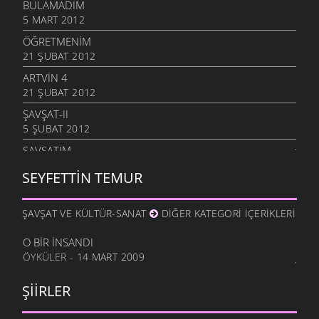
BULAMADIM
5 MART 2012
ÖĞRETMENIM
21 ŞUBAT 2012
ARTVIN 4
21 ŞUBAT 2012
ŞAVŞAT-II
5 ŞUBAT 2012
ŞAVŞATIM
25 OCAK 2012
SEYFETTIN TEMUR
METINE
17 OCAK 2012
ŞAVŞAT VE KÜLTÜR-SANAT
DIĞER KATEGORI İÇERIKLERI
HALA OĞLU
31 ARALIK 2011
O BIR İNSANDI
ÖYKÜLER
- 14 MART 2009
NE OLUR OĞUL
20 ARALIK 2011
ŞIIRLER
DURDUM
10 ARALIK 2011