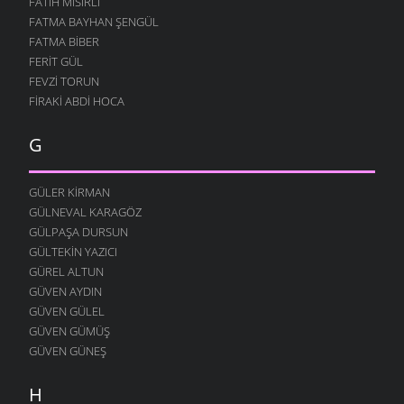
FATIH MISIRLI
14 ARALIK 2009
FATMA BAYHAN ŞENGÜL
ÖĞREN MATEMATIĞI
FATMA BIBER
9 ARALIK 2009
FERIT GÜL
GÖR ÖĞRETMENIM
FEVZI TORUN
5 ARALIK 2009
FIRAKI ABDI HOCA
MEMUR NIYAZI
G
26 KASIM 2009
ÖĞRETMEN
23 KASIM 2009
GÜLER KIRMAN
GÜLNEVAL KARAGÖZ
İNSAN OLALIM BEYLER
GÜLPAŞA DURSUN
23 KASIM 2009
GÜLTEKIN YAZICI
SEVDAN ETTI
GÜREL ALTUN
21 KASIM 2009
GÜVEN AYDIN
DOĞAYI ÖZLERDIK
GÜVEN GÜLEL
21 KASIM 2009
GÜVEN GÜMÜŞ
GÜVEN GÜNEŞ
SÖZÜM ANLAYANA
15 KASIM 2009
H
HALI PERIŞAN