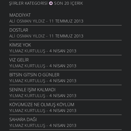
ŞIIRLER KATEGORISI
SON 20 İÇERIK
ANAM
3 ARALIK 2011
MADDIYAT
HESLER
ALI OSMAN YILDIZ
- 11 TEMMUZ 2013
27 KASIM 2011
DOSTLAR
BILEMEDIM
ALI OSMAN YILDIZ
- 11 TEMMUZ 2013
24 KASIM 2011
KIMSE YOK
VARDIR
YILMAZ KURTULUŞ
- 4 NISAN 2013
5 KASIM 2011
VIZ GELIR
TOPRAKTIR
YILMAZ KURTULUŞ
- 4 NISAN 2013
5 KASIM 2011
BITSIN GITSIN O GÜNLER
BITTI ÖĞRETMENIM
YILMAZ KURTULUŞ
- 4 NISAN 2013
22 AĞUSTOS 2011
SENINLE İŞIM KALMADI
GENÇIYAN
YILMAZ KURTULUŞ
- 4 NISAN 2013
15 AĞUSTOS 2011
KÖYÜMÜZE NE OLMUŞ KÖYLÜM
ALDIRMA GÜLÜM
YILMAZ KURTULUŞ
- 4 NISAN 2013
13 AĞUSTOS 2011
SAHARA DAĞI
BENDE VARIM
YILMAZ KURTULUŞ
- 4 NISAN 2013
24 TEMMUZ 2011