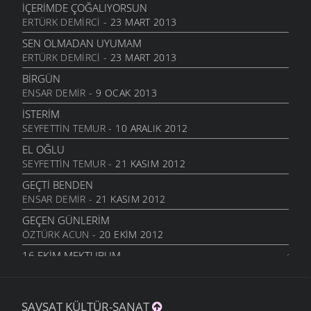
İÇERIMDE ÇOĞALIYORSUN
SARI KIZ
ERTÜRK DEMIRCI
- 23 MART 2013
16 TEMMUZ 2011
SEN OLMADAN UYUMAM
GELIN CANLAR
ERTÜRK DEMIRCI
- 23 MART 2013
3 TEMMUZ 2011
BIRGÜN
ARTVINIM II
ENSAR DEMIR
- 9 OCAK 2013
29 HAZIRAN 2011
İSTERIM
İNANMIŞTIN
SEYFETTIN TEMUR
- 10 ARALIK 2012
26 HAZIRAN 2011
EL OĞLU
MANILER
SEYFETTIN TEMUR
- 21 KASIM 2012
10 HAZIRAN 2011
GEÇTI BENDEN
SÜRDÜM ATIMI
ENSAR DEMIR
- 21 KASIM 2012
3 HAZIRAN 2011
GEÇEN GÜNLERIM
ARKADAŞ
ÖZTÜRK ACUN
- 20 EKIM 2012
1 HAZIRAN 2011
16.EKIM MEKTUBUM
ŞIIRIM
ÖZTÜRK ACUN
- 17 EKIM 2012
31 MAYIS 2011
EFKARIM VAR
BIZIM ORDA ESKIDEN
ŞAVŞAT KÜLTÜR-SANAT
KIBAR ALTUNAL
- 5 EKIM 2012