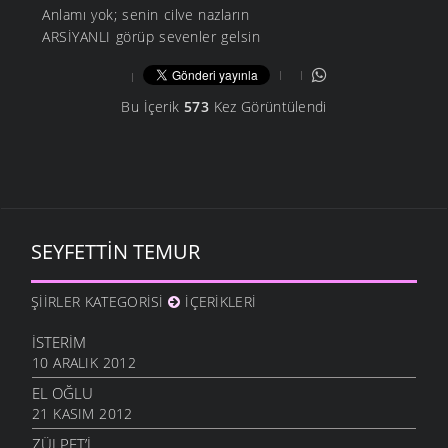
Anlamı yok; senin cilve nazların
ARSİYANLI görüp sevenler gelsin
Bu İçerik
573
Kez Görüntülendi
SEYFETTIN TEMUR
ŞIIRLER KATEGORISI
İÇERIKLERI
İSTERIM
10 ARALIK 2012
EL OĞLU
21 KASIM 2012
ZÜLPET’I