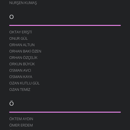
NURŞEN KUMAŞ
24 OCAK 2009
BOROBANA GIDERDI
O
18 OCAK 2009
NE KÖYÜ TANIR, NE DE KÜLTÜRÜNÜ
OKTAY ERIŞTI
13 OCAK 2009
ONUR GÜL
DINLE BENI OĞULCAN
ORHAN ALTUN
11 OCAK 2009
ORHAN BAKI ÖZEN
FILISTIN İÇIN UYAN
ORHAN ÖZÇELIK
7 OCAK 2009
ORKUN BÜYÜK
OSMAN AVCI
AĞLARDI
OSMAN KAYA
7 OCAK 2009
OZAN KUTLU GÜL
KÖYÜMÜ TANI
OZAN TEMIZ
7 OCAK 2009
Ö
ÖKTEM AYDIN
ÖMER ERDEM