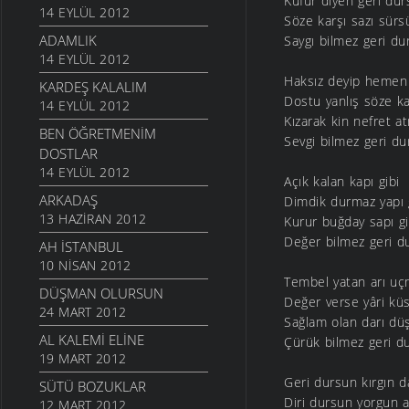
Küfür diyen geri du
14 EYLÜL 2012
Söze karşı sazı sürs
ADAMLIK
Saygı bilmez geri du
14 EYLÜL 2012
Haksız deyip hemen
KARDEŞ KALALIM
Dostu yanlış söze k
14 EYLÜL 2012
Kızarak kin nefret a
BEN ÖĞRETMENIM
Sevgi bilmez geri d
DOSTLAR
14 EYLÜL 2012
Açık kalan kapı gibi
ARKADAŞ
Dimdik durmaz yapı 
13 HAZIRAN 2012
Kurur buğday sapı gi
Değer bilmez geri d
AH İSTANBUL
10 NISAN 2012
Tembel yatan arı u
DÜŞMAN OLURSUN
Değer verse yâri k
24 MART 2012
Sağlam olan darı d
AL KALEMI ELINE
Çürük bilmez geri d
19 MART 2012
Geri dursun kırgın d
SÜTÜ BOZUKLAR
Diri dursun yorgun a
12 MART 2012