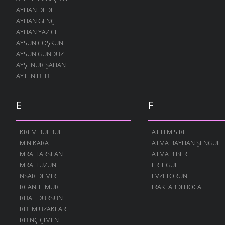
AYHAN DEDE
İNSANLIK
AYHAN GENÇ
24 OCAK 2011
AYHAN YAZICI
GELSIN -2
AYSUN COŞKUN
19 ARALIK 2010
AYSUN GÜNDÜZ
AYŞENUR ŞAHAN
ÇOCUĞUM
AYTEN DEDE
13 ARALIK 2010
SOR BILIRLER
12 ARALIK 2010
E
F
UTANSIN
5 ARALIK 2010
EKREM BÜLBÜL
FATIH MISIRLI
EMIN KARA
FATMA BAYHAN ŞENGÜL
GELSIN
30 KASIM 2010
EMRAH ARSLAN
FATMA BIBER
EMRAH UZUN
FERIT GÜL
ÖĞRETMEN
ENSAR DEMIR
FEVZI TORUN
22 KASIM 2010
ERCAN TEMUR
FIRAKI ABDI HOCA
DEĞIL MI?
ERDAL DURSUN
22 KASIM 2010
ERDEM UZAKLAR
AŞKI NEYLEYIM
ERDINÇ ÇIMEN