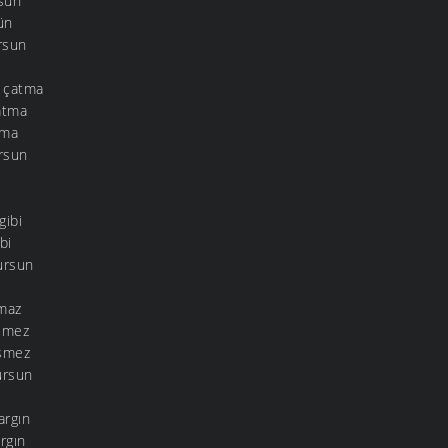
rsun
ün
rsun
 çatma
atma
tma
ursun
gibi
bi
ursun
çmaz
üsmez
üşmez
ursun
argın
rgın