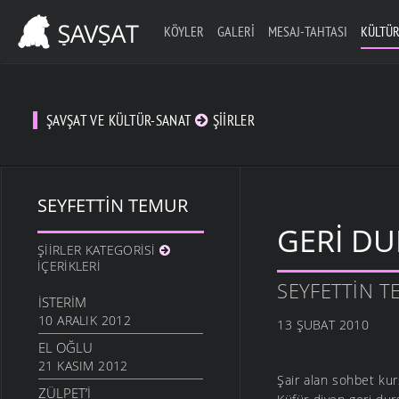
KÖYLER
GALERI
MESAJ-TAHTASI
KÜLTÜR
ŞAVŞAT VE KÜLTÜR-SANAT
ŞIIRLER
SEYFETTIN TEMUR
GERI D
ŞIIRLER KATEGORISI
İÇERIKLERI
SEYFETTIN 
İSTERIM
10 ARALIK 2012
13 ŞUBAT 2010
EL OĞLU
21 KASIM 2012
Şair alan sohbet ku
ZÜLPET’I