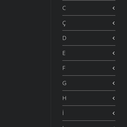
C
Ç
D
E
F
G
H
İ