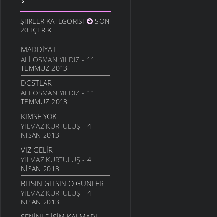
10 ARALIK 2011
ANAM
ŞIIRLER KATEGORISI
SON
3 ARALIK 2011
20 İÇERIK
HESLER
MADDIYAT
27 KASIM 2011
ALI OSMAN YILDIZ
- 11
BILEMEDIM
TEMMUZ 2013
24 KASIM 2011
DOSTLAR
VARDIR
ALI OSMAN YILDIZ
- 11
TEMMUZ 2013
5 KASIM 2011
KIMSE YOK
TOPRAKTIR
YILMAZ KURTULUŞ
- 4
5 KASIM 2011
NISAN 2013
BITTI ÖĞRETMENIM
VIZ GELIR
22 AĞUSTOS 2011
YILMAZ KURTULUŞ
- 4
GENÇIYAN
NISAN 2013
15 AĞUSTOS 2011
BITSIN GITSIN O GÜNLER
ALDIRMA GÜLÜM
YILMAZ KURTULUŞ
- 4
13 AĞUSTOS 2011
NISAN 2013
BENDE VARIM
SENINLE İŞIM KALMADI