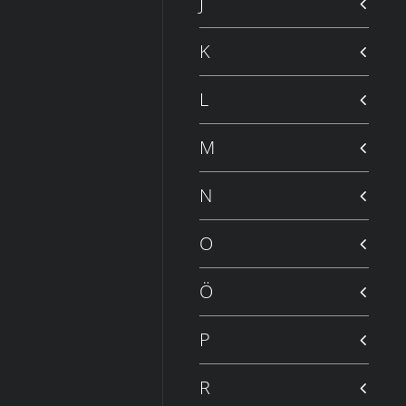
J
K
L
M
N
O
Ö
P
R