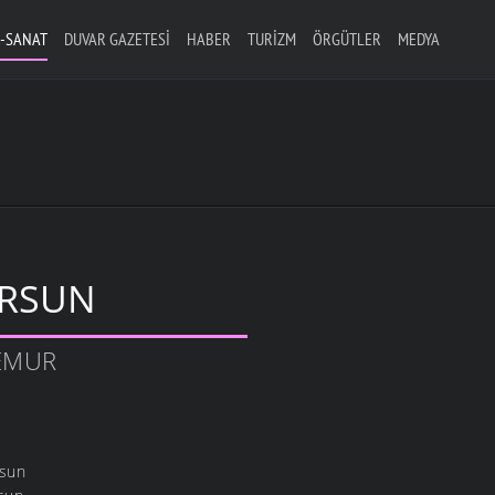
-SANAT
DUVAR GAZETESI
HABER
TURIZM
ÖRGÜTLER
MEDYA
URSUN
TEMUR
rsun