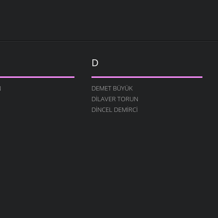
D
N
DEMET BÜYÜK
DILAVER TORUN
DINCEL DEMIRCI