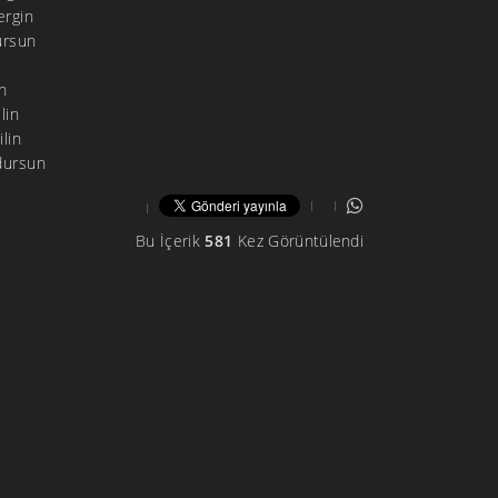
ergin
ursun
in
lin
lin
dursun
Bu İçerik
581
Kez Görüntülendi