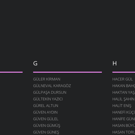
G
H
GÜLER KIRMAN
HACER GÜL
GÜLNEVAL KARAGÖZ
HAKAN BAHÇ
GÜLPAŞA DURSUN
HAKTAN YAŞ
GÜLTEKIN YAZICI
HALIL ŞAHIN
GÜREL ALTUN
HALIT ENIŞ
GÜVEN AYDIN
HANEFI KÜ
GÜVEN GÜLEL
HANIFE GÜN
GÜVEN GÜMÜŞ
HASAN BÜY
GÜVEN GÜNEŞ
HASAN TOR