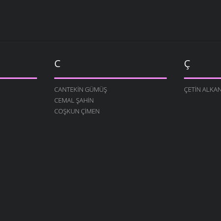
C
Ç
CANTEKIN GÜMÜŞ
ÇETIN ALKA
CEMAL ŞAHIN
COŞKUN ÇIMEN