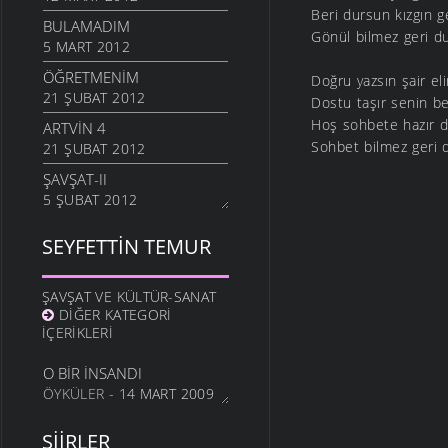
Beri dursun kızgın g
BULAMADIM
Gönül bilmez geri d
5 MART 2012
ÖĞRETMENIM
Doğru yazsın şair el
21 ŞUBAT 2012
Dostu taşır senin be
Hoş sohbete hazır di
ARTVIN 4
Sohbet bilmez geri 
21 ŞUBAT 2012
ŞAVŞAT-II
5 ŞUBAT 2012
ŞAVŞATIM
SEYFETTIN TEMUR
25 OCAK 2012
METINE
ŞAVŞAT VE KÜLTÜR-SANAT
17 OCAK 2012
DIĞER KATEGORI
HALA OĞLU
İÇERIKLERI
31 ARALIK 2011
O BIR İNSANDI
NE OLUR OĞUL
ÖYKÜLER
- 14 MART 2009
20 ARALIK 2011
DURDUM
ŞIIRLER