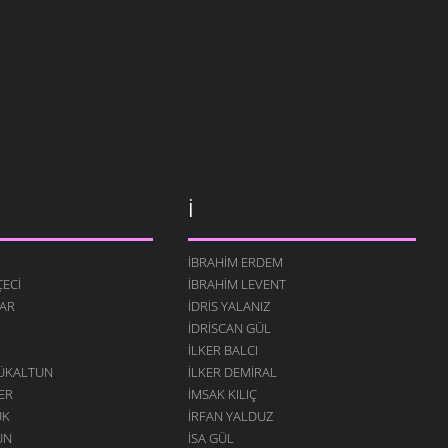
İ
İBRAHIM ERDEM
ECI
İBRAHIM LEVENT
AR
İDRIS YALANIZ
IDRISCAN GÜL
İLKER BALCI
ÇÜKALTUN
İLKER DEMIRAL
ER
İMSAK KILIÇ
ÜK
İRFAN YALDUZ
UN
ISA GÜL