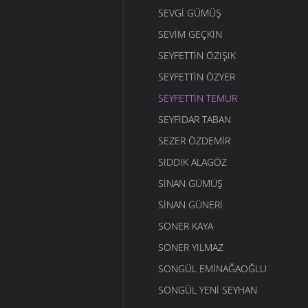
SEVGI GÜMÜŞ
SEVIM GEÇKIN
SEYFETTIN ÖZIŞIK
SEYFETTIN ÖZYER
SEYFETTIN TEMUR
SEYFIDAR TABAN
SEZER ÖZDEMIR
SIDDIK ALAGÖZ
SINAN GÜMÜŞ
SINAN GÜNERI
SONER KAYA
SONER YILMAZ
SONGÜL EMINAĞAOĞLU
SONGÜL YENI SEYHAN