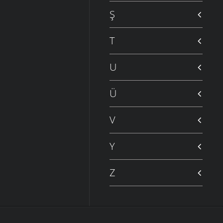
Ş
T
U
Ü
V
Y
Z