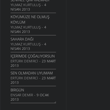
24 TEMMUZ 2011
YILMAZ KURTULUŞ
- 4
NISAN 2013
SARI KIZ
KÖYÜMÜZE NE OLMUŞ
16 TEMMUZ 2011
KÖYLÜM
GELIN CANLAR
YILMAZ KURTULUŞ
- 4
3 TEMMUZ 2011
NISAN 2013
ARTVINIM II
SAHARA DAĞI
29 HAZIRAN 2011
YILMAZ KURTULUŞ
- 4
NISAN 2013
İNANMIŞTIN
26 HAZIRAN 2011
İÇERIMDE ÇOĞALIYORSUN
ERTÜRK DEMIRCI
- 23 MART
MANILER
2013
10 HAZIRAN 2011
SEN OLMADAN UYUMAM
SÜRDÜM ATIMI
ERTÜRK DEMIRCI
- 23 MART
3 HAZIRAN 2011
2013
ARKADAŞ
BIRGÜN
1 HAZIRAN 2011
ENSAR DEMIR
- 9 OCAK
ŞIIRIM
2013
31 MAYIS 2011
İSTERIM