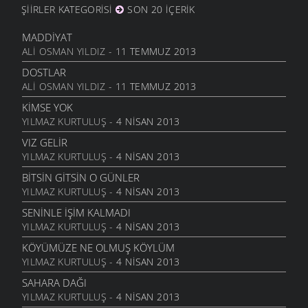
ŞIIRLER KATEGORISI
SON 20 İÇERIK
İHTIYAR İNSAN
6 MART 2006
MADDIYAT
ALI OSMAN YILDIZ
- 11 TEMMUZ 2013
SEVGI ÜSTÜNE
6 MART 2006
DOSTLAR
ALI OSMAN YILDIZ
- 11 TEMMUZ 2013
ANLATAMADIK
6 MART 2006
KIMSE YOK
YILMAZ KURTULUŞ
- 4 NISAN 2013
GEL
6 MART 2006
VIZ GELIR
YILMAZ KURTULUŞ
- 4 NISAN 2013
ANNE
6 MART 2006
BITSIN GITSIN O GÜNLER
YILMAZ KURTULUŞ
- 4 NISAN 2013
NATAŞA
6 MART 2006
SENINLE İŞIM KALMADI
YILMAZ KURTULUŞ
- 4 NISAN 2013
ACABA
6 MART 2006
KÖYÜMÜZE NE OLMUŞ KÖYLÜM
YILMAZ KURTULUŞ
- 4 NISAN 2013
DOLUDUR
6 MART 2006
SAHARA DAĞI
YILMAZ KURTULUŞ
- 4 NISAN 2013
DAHASI VAR