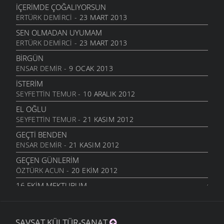
6 MART 2006
İÇERIMDE ÇOĞALIYORSUN
ERTÜRK DEMIRCI
- 23 MART 2013
ÖĞRETMENI GÖR
6 MART 2006
SEN OLMADAN UYUMAM
ERTÜRK DEMIRCI
- 23 MART 2013
ÇORUH
6 MART 2006
BIRGÜN
ENSAR DEMIR
- 9 OCAK 2013
SANA MUHTACIM
6 MART 2006
İSTERIM
SEYFETTIN TEMUR
- 10 ARALIK 2012
KALMADI
6 MART 2006
EL OĞLU
SEYFETTIN TEMUR
- 21 KASIM 2012
DÖRT İŞLEM
6 MART 2006
GEÇTI BENDEN
ENSAR DEMIR
- 21 KASIM 2012
HASTANE
6 MART 2006
GEÇEN GÜNLERIM
ÖZTÜRK ACUN
- 20 EKIM 2012
YOK OLDUM
6 MART 2006
16.EKIM MEKTUBUM
ÖZTÜRK ACUN
- 17 EKIM 2012
SILAYA DÖNELİM
6 MART 2006
EFKARIM VAR
ŞAVŞAT KÜLTÜR-SANAT
KIBAR ALTUNAL
- 5 EKIM 2012
CEVAP VER