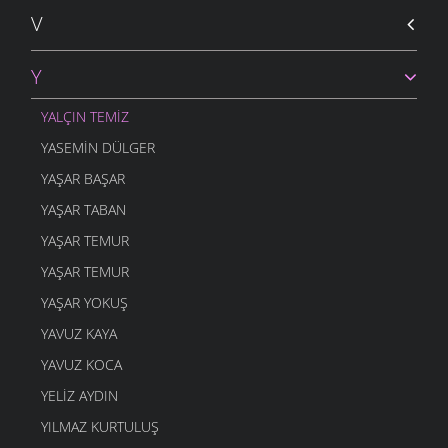
5 MART 2006
V
O ZAMAN YAZDIM
5 MART 2006
Y
YANLIŞ VAR
5 MART 2006
YALÇIN TEMIZ
DOMUZ
YASEMIN DÜLGER
4 MART 2006
YAŞAR BAŞAR
DOST BİLDİKLERİM
4 MART 2006
YAŞAR TABAN
ŞAVŞETLİNIN GELENEGİ
YAŞAR TEMUR
4 MART 2006
YAŞAR TEMUR
DUDAK
YAŞAR YOKUŞ
4 MART 2006
YAVUZ KAYA
GEL ÖĞRETMENE
4 MART 2006
YAVUZ KOCA
YANDIM
YELIZ AYDIN
4 MART 2006
YILMAZ KURTULUŞ
AYAKKABIMA