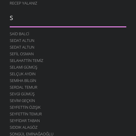
RECEP YALANIZ
S
SAID BALCI
SEDAT ALTUN
SEDAT ALTUN
SEFIL OSMAN
SELAHATTIN TEMIZ
SELAMI GÜMÜŞ
SELÇUK AYDIN
SEMIHA BILGIN
SERDAL TEMUR
SEVGI GÜMÜŞ
SEVIM GEÇKIN
SEYFETTIN ÖZIŞIK
SEYFETTIN TEMUR
SEYFIDAR TABAN
SIDDIK ALAGÖZ
SONGÜL EMINAĞAOĞLU