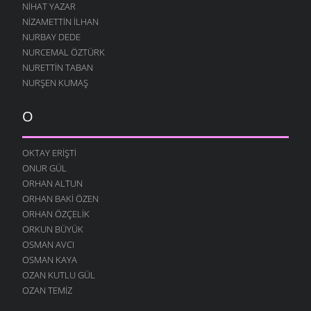
10 AĞUSTOS 2004
NIHAT YAZAR
NIZAMETTIN İLHAN
GEÇMIŞ ZAMAN OLURKI
NURBAY DEDE
10 AĞUSTOS 2004
NURCEMAL ÖZTÜRK
YAĞMURLU ŞIIR
NURETTIN TABAN
10 AĞUSTOS 2004
NURŞEN KUMAŞ
SITEM
10 AĞUSTOS 2004
O
YENIDEN
10 AĞUSTOS 2004
OKTAY ERIŞTI
ONUR GÜL
DILFEZ
24 TEMMUZ 2004
ORHAN ALTUN
ORHAN BAKI ÖZEN
ORHAN ÖZÇELIK
ORKUN BÜYÜK
OSMAN AVCI
OSMAN KAYA
OZAN KUTLU GÜL
OZAN TEMIZ