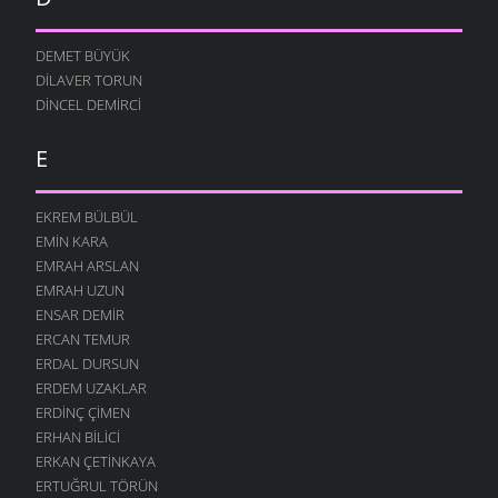
HARĞ
13 AĞUSTOS 2004
DEMET BÜYÜK
DILAVER TORUN
GELMEZ
DINCEL DEMIRCI
13 AĞUSTOS 2004
HADI
E
13 AĞUSTOS 2004
BILESIN
EKREM BÜLBÜL
13 AĞUSTOS 2004
EMIN KARA
SEN NIYE
EMRAH ARSLAN
12 AĞUSTOS 2004
EMRAH UZUN
NE GÜZELDIR
ENSAR DEMIR
12 AĞUSTOS 2004
ERCAN TEMUR
ERDAL DURSUN
KARIŞTIN
ERDEM UZAKLAR
12 AĞUSTOS 2004
ERDINÇ ÇIMEN
BÖYLE GITMEZ KI
ERHAN BILICI
12 AĞUSTOS 2004
ERKAN ÇETINKAYA
GÖZLERIM
ERTUĞRUL TÖRÜN