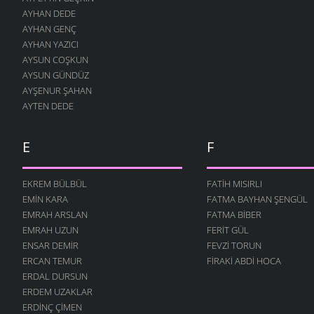
AYHAN DEDE
İNSANLIK
AYHAN GENÇ
24 OCAK 2011
AYHAN YAZICI
GELSIN -2
AYSUN COŞKUN
19 ARALIK 2010
AYSUN GÜNDÜZ
AYŞENUR ŞAHAN
ÇOCUĞUM
AYTEN DEDE
13 ARALIK 2010
SOR BILIRLER
12 ARALIK 2010
E
F
UTANSIN
5 ARALIK 2010
EKREM BÜLBÜL
FATIH MISIRLI
EMIN KARA
FATMA BAYHAN ŞENGÜL
GELSIN
30 KASIM 2010
EMRAH ARSLAN
FATMA BIBER
EMRAH UZUN
FERIT GÜL
ÖĞRETMEN
ENSAR DEMIR
FEVZI TORUN
22 KASIM 2010
ERCAN TEMUR
FIRAKI ABDI HOCA
DEĞIL MI?
ERDAL DURSUN
22 KASIM 2010
ERDEM UZAKLAR
AŞKI NEYLEYIM
ERDINÇ ÇIMEN