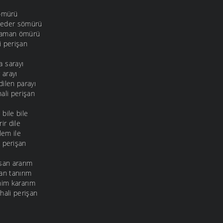
kömürü
 eder sömürü
zaman ömürü
i perişan
a sarayı
 arayı
ilen parayı
ali perişan
bile bile
ir dile
lem ile
 perişan
nsan ararım
an tanırım
nim kararım
hali perişan