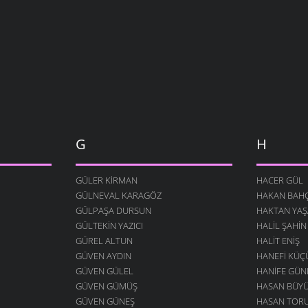
G
H
GÜLER KIRMAN
HACER GÜL
GÜLNEVAL KARAGÖZ
HAKAN BAHÇ
GÜLPAŞA DURSUN
HAKTAN YAŞ
GÜLTEKIN YAZICI
HALIL ŞAHIN
GÜREL ALTUN
HALIT ENIŞ
GÜVEN AYDIN
HANEFI KÜ
GÜVEN GÜLEL
HANIFE GÜN
GÜVEN GÜMÜŞ
HASAN BÜY
GÜVEN GÜNEŞ
HASAN TOR