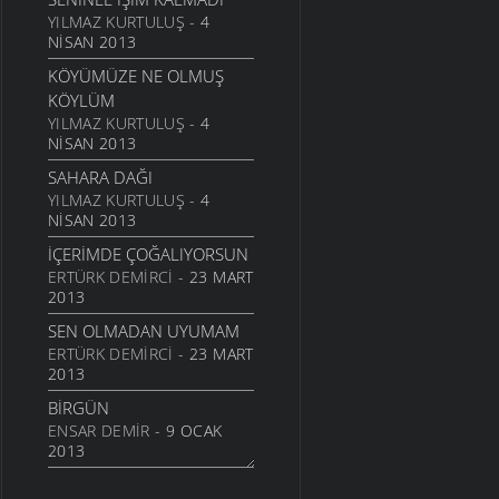
24 TEMMUZ 2011
YILMAZ KURTULUŞ
- 4
NISAN 2013
SARI KIZ
KÖYÜMÜZE NE OLMUŞ
16 TEMMUZ 2011
KÖYLÜM
GELIN CANLAR
YILMAZ KURTULUŞ
- 4
3 TEMMUZ 2011
NISAN 2013
ARTVINIM II
SAHARA DAĞI
29 HAZIRAN 2011
YILMAZ KURTULUŞ
- 4
NISAN 2013
İNANMIŞTIN
26 HAZIRAN 2011
İÇERIMDE ÇOĞALIYORSUN
ERTÜRK DEMIRCI
- 23 MART
MANILER
2013
10 HAZIRAN 2011
SEN OLMADAN UYUMAM
SÜRDÜM ATIMI
ERTÜRK DEMIRCI
- 23 MART
3 HAZIRAN 2011
2013
ARKADAŞ
BIRGÜN
1 HAZIRAN 2011
ENSAR DEMIR
- 9 OCAK
ŞIIRIM
2013
31 MAYIS 2011
İSTERIM