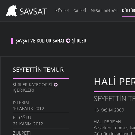
KÖYLER
GALERI
MESAJ-TAHTASI
KÜLTÜR
ŞAVŞAT VE KÜLTÜR-SANAT
ŞIIRLER
SEYFETTIN TEMUR
HALI PE
ŞIIRLER KATEGORISI
İÇERIKLERI
SEYFETTIN 
İSTERIM
10 ARALIK 2012
13 KASIM 2009
EL OĞLU
HALİ PERİŞAN
21 KASIM 2012
Yaşarken kopmuş kard
ZÜLPET’I
Gördüm insanların ha