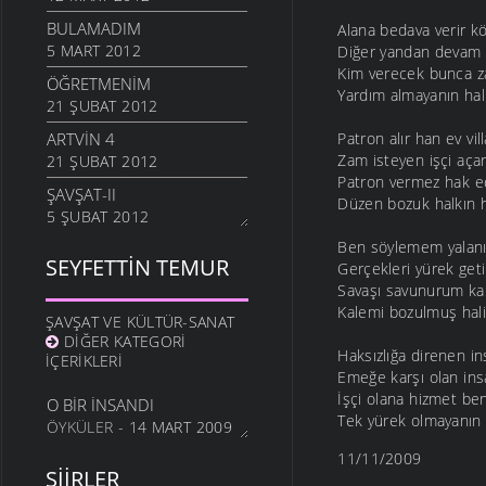
BULAMADIM
Alana bedava verir 
5 MART 2012
Diğer yandan devam
Kim verecek bunca 
ÖĞRETMENIM
Yardım almayanın hal
21 ŞUBAT 2012
ARTVIN 4
Patron alır han ev vill
Zam isteyen işçi açar
21 ŞUBAT 2012
Patron vermez hak ed
ŞAVŞAT-II
Düzen bozuk halkın h
5 ŞUBAT 2012
Ben söylemem yalanı 
ŞAVŞATIM
SEYFETTIN TEMUR
Gerçekleri yürek getir
25 OCAK 2012
Savaşı savunurum ka
METINE
Kalemi bozulmuş hali
ŞAVŞAT VE KÜLTÜR-SANAT
17 OCAK 2012
DIĞER KATEGORI
Haksızlığa direnen i
HALA OĞLU
İÇERIKLERI
Emeğe karşı olan ins
31 ARALIK 2011
İşçi olana hizmet be
O BIR İNSANDI
NE OLUR OĞUL
Tek yürek olmayanın 
ÖYKÜLER
- 14 MART 2009
20 ARALIK 2011
11/11/2009
DURDUM
ŞIIRLER