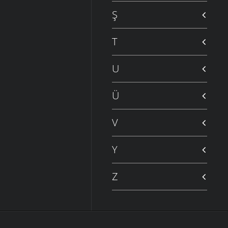
Ş
T
U
Ü
V
Y
Z