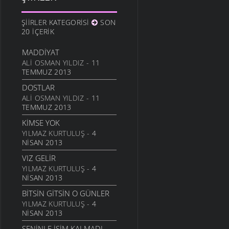
10 ARALIK 2011
ANAM
ŞIIRLER KATEGORISI
SON
3 ARALIK 2011
20 İÇERIK
HESLER
MADDIYAT
27 KASIM 2011
ALI OSMAN YILDIZ
- 11
BILEMEDIM
TEMMUZ 2013
24 KASIM 2011
DOSTLAR
VARDIR
ALI OSMAN YILDIZ
- 11
TEMMUZ 2013
5 KASIM 2011
KIMSE YOK
TOPRAKTIR
YILMAZ KURTULUŞ
- 4
5 KASIM 2011
NISAN 2013
BITTI ÖĞRETMENIM
VIZ GELIR
22 AĞUSTOS 2011
YILMAZ KURTULUŞ
- 4
GENÇIYAN
NISAN 2013
15 AĞUSTOS 2011
BITSIN GITSIN O GÜNLER
ALDIRMA GÜLÜM
YILMAZ KURTULUŞ
- 4
13 AĞUSTOS 2011
NISAN 2013
BENDE VARIM
SENINLE İŞIM KALMADI