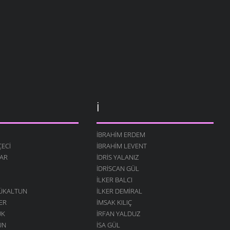
İ
İBRAHIM ERDEM
ECI
İBRAHIM LEVENT
AR
İDRIS YALANIZ
IDRISCAN GÜL
İLKER BALCI
ÇÜKALTUN
İLKER DEMIRAL
ER
İMSAK KILIÇ
ÜK
İRFAN YALDUZ
UN
ISA GÜL