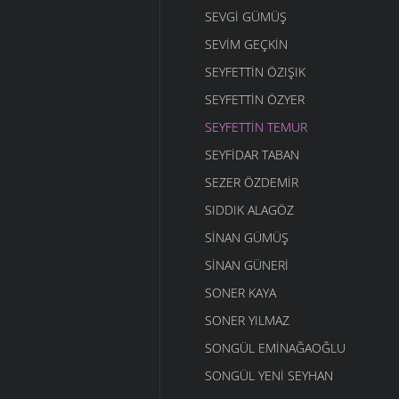
SEVGI GÜMÜŞ
SEVIM GEÇKIN
SEYFETTIN ÖZIŞIK
SEYFETTIN ÖZYER
SEYFETTIN TEMUR
SEYFIDAR TABAN
SEZER ÖZDEMIR
SIDDIK ALAGÖZ
SINAN GÜMÜŞ
SINAN GÜNERI
SONER KAYA
SONER YILMAZ
SONGÜL EMINAĞAOĞLU
SONGÜL YENI SEYHAN