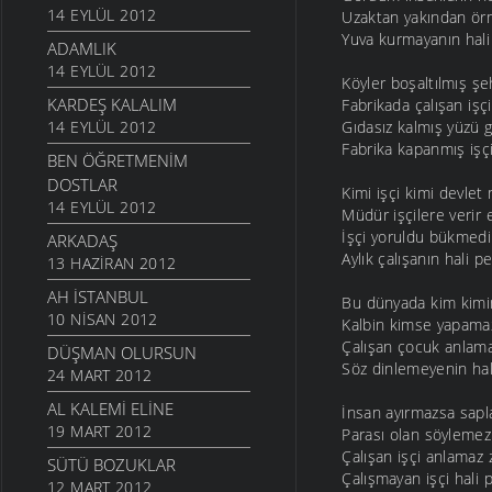
14 EYLÜL 2012
Uzaktan yakından örm
Yuva kurmayanın hali
ADAMLIK
14 EYLÜL 2012
Köyler boşaltılmış şe
KARDEŞ KALALIM
Fabrikada çalışan işç
14 EYLÜL 2012
Gıdasız kalmış yüzü 
Fabrika kapanmış işç
BEN ÖĞRETMENIM
DOSTLAR
Kimi işçi kimi devle
14 EYLÜL 2012
Müdür işçilere verir 
İşçi yoruldu bükmedi
ARKADAŞ
Aylık çalışanın hali p
13 HAZIRAN 2012
AH İSTANBUL
Bu dünyada kim kimi
10 NISAN 2012
Kalbin kimse yapamaz
Çalışan çocuk anlama
DÜŞMAN OLURSUN
Söz dinlemeyenin hal
24 MART 2012
AL KALEMI ELINE
İnsan ayırmazsa sap
19 MART 2012
Parası olan söylemez
Çalışan işçi anlamaz
SÜTÜ BOZUKLAR
Çalışmayan işçi hali 
12 MART 2012