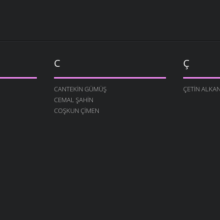
C
Ç
CANTEKIN GÜMÜŞ
ÇETIN ALKA
CEMAL ŞAHIN
COŞKUN ÇIMEN