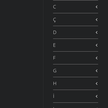
C
Ç
D
E
F
G
H
İ