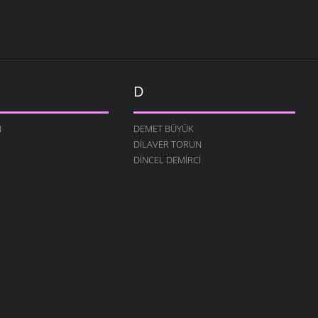
D
N
DEMET BÜYÜK
DILAVER TORUN
DINCEL DEMIRCI