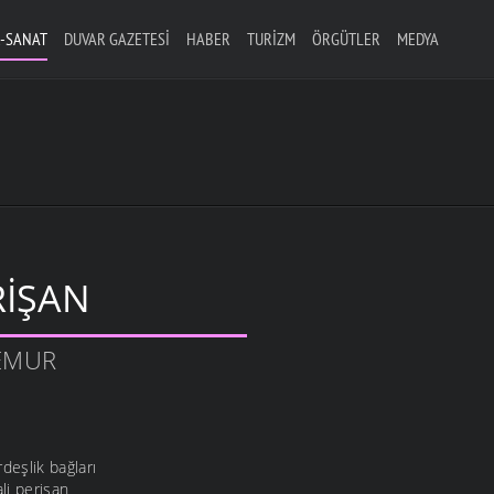
-SANAT
DUVAR GAZETESI
HABER
TURIZM
ÖRGÜTLER
MEDYA
RIŞAN
TEMUR
eşlik bağları
li perişan