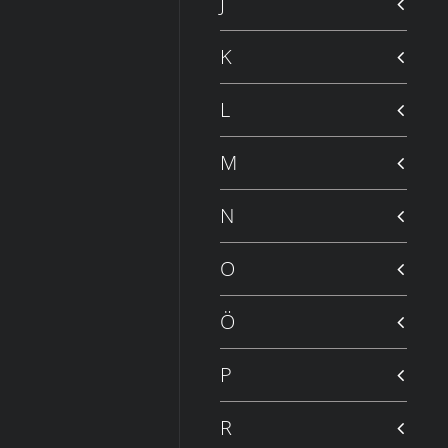
J
K
L
M
N
O
Ö
P
R