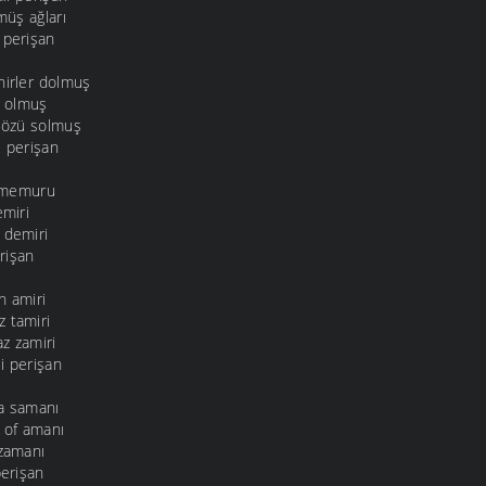
üş ağları
 perişan
hirler dolmuş
i olmuş
gözü solmuş
i perişan
t memuru
emiri
 demiri
erişan
n amiri
 tamiri
z zamiri
i perişan
la samanı
 of amanı
 zamanı
perişan