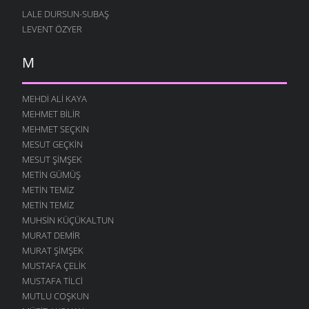
LALE DURSUN-SUBAŞ
LEVENT ÖZYER
M
MEHDI ALI KAYA
MEHMET BILIR
MEHMET SEÇKIN
MESUT GEÇKIN
MESUT ŞIMŞEK
METIN GÜMÜŞ
METIN TEMIZ
METIN TEMIZ
MUHSIN KÜÇÜKALTUN
MURAT DEMIR
MURAT ŞIMŞEK
MUSTAFA ÇELIK
MUSTAFA TILCI
MUTLU COŞKUN