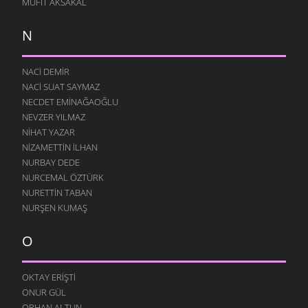
MÜFIT AKSAKAL
N
NACI DEMIR
NACI SUAT SAYMAZ
NECDET EMINAĞAOĞLU
NEVZER YILMAZ
NIHAT YAZAR
NIZAMETTIN İLHAN
NURBAY DEDE
NURCEMAL ÖZTÜRK
NURETTIN TABAN
NURŞEN KUMAŞ
O
OKTAY ERIŞTI
ONUR GÜL
ORHAN ALTUN