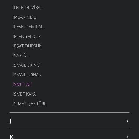
EVIMIN BACASI TÜTSÜN
İLKER DEMIRAL
ÖYKÜLER
- 30 EYLÜL 2004
İMSAK KILIÇ
BİR KÜÇÜK HİKAYE
İRFAN DEMIRAL
ÖYKÜLER
- 22 EYLÜL 2004
İRFAN YALDUZ
İRŞAT DURSUN
ISA GÜL
ISMAIL EKINCI
İSMAIL URHAN
İSMET ACI
ISMET KAYA
İSRAFIL ŞENTÜRK
J
K