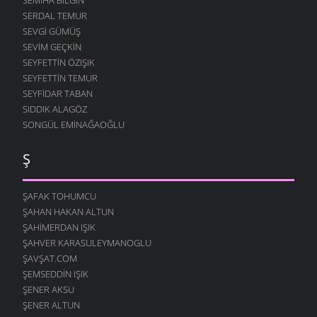
SERDAL TEMUR
SEVGI GÜMÜŞ
SEVIM GEÇKIN
SEYFETTIN ÖZIŞIK
SEYFETTIN TEMUR
SEYFIDAR TABAN
SIDDIK ALAGÖZ
SONGÜL EMINAĞAOĞLU
Ş
ŞAFAK TOHUMCU
ŞAHAN HAKAN ALTUN
ŞAHIMERDAN IŞIK
ŞAHVER KARASULEYMANOGLU
ŞAVŞAT.COM
ŞEMSEDDIN IŞIK
ŞENER AKSU
ŞENER ALTUN