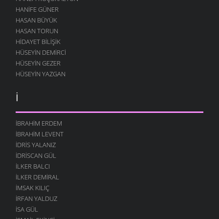
HANIFE GÜNER
HASAN BÜYÜK
HASAN TORUN
HIDAYET BILIŞIK
HÜSEYIN DEMIRCI
HÜSEYIN GEZER
HÜSEYIN YAZGAN
İ
İBRAHIM ERDEM
İBRAHIM LEVENT
İDRIS YALANIZ
IDRISCAN GÜL
İLKER BALCI
İLKER DEMIRAL
İMSAK KILIÇ
İRFAN YALDUZ
ISA GÜL