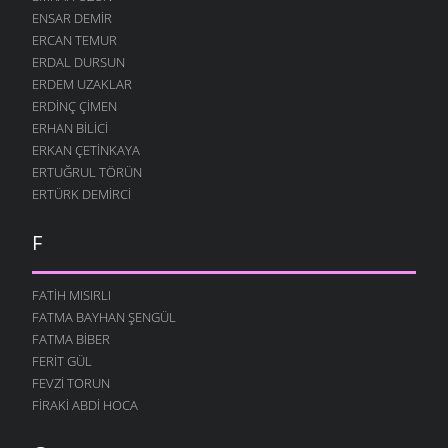
ENSAR DEMIR
ERCAN TEMUR
ERDAL DURSUN
ERDEM UZAKLAR
ERDINÇ ÇIMEN
ERHAN BILICI
ERKAN ÇETINKAYA
ERTUĞRUL TÖRÜN
ERTÜRK DEMIRCI
F
FATIH MISIRLI
FATMA BAYHAN ŞENGÜL
FATMA BIBER
FERIT GÜL
FEVZI TORUN
FIRAKI ABDI HOCA