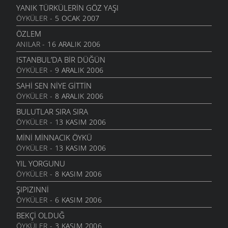
2 HAZIRAN 2006
YANIK TÜRKÜLERIN GÖZ YAŞI
ÖYKÜLER
- 5 OCAK 2007
GURBET
25 MAYIS 2006
ÖZLEM
ANILAR
- 16 ARALIK 2006
YOKSULLUK
24 MAYIS 2006
ISTANBUL’DA BIR DÜĞÜN
ÖYKÜLER
- 9 ARALIK 2006
MEMLEKET HASRETI
24 MAYIS 2006
SAHI SEN NIYE GITTIN
ÖYKÜLER
- 8 ARALIK 2006
UMUT TRENI
16 MAYIS 2006
BULUTLAR SIRA SIRA
ÖYKÜLER
- 13 KASIM 2006
GÖÇSEL SÖYLEŞI
16 MAYIS 2006
MINI MINNACIK ÖYKÜ
ÖYKÜLER
- 13 KASIM 2006
MOR DÜŞLER
16 MAYIS 2006
YIL YORGUNU
ÖYKÜLER
- 8 KASIM 2006
BİR KADEH ŞARABA GİBİ
13 MAYIS 2006
ŞIPIZINNI
ÖYKÜLER
- 6 KASIM 2006
SENI SEVMEKTEN KORKMUYORUM
5 MAYIS 2006
BEKÇI OLDUĞ
ÖYKÜLER
- 3 KASIM 2006
İSYAN EDIYOR