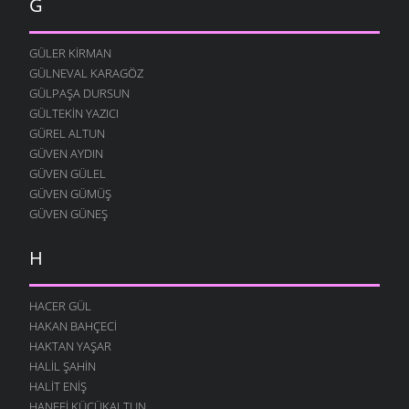
G
GÜLER KIRMAN
GÜLNEVAL KARAGÖZ
GÜLPAŞA DURSUN
GÜLTEKIN YAZICI
GÜREL ALTUN
GÜVEN AYDIN
GÜVEN GÜLEL
GÜVEN GÜMÜŞ
GÜVEN GÜNEŞ
H
HACER GÜL
HAKAN BAHÇECI
HAKTAN YAŞAR
HALIL ŞAHIN
HALIT ENIŞ
HANEFI KÜÇÜKALTUN