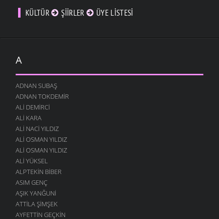
KÜLTÜR
ŞIIRLER
ÜYE LISTESI
A
ADNAN SUBAŞ
ADNAN TOKDEMIR
ALI DEMIRCI
ALI KARA
ALI NACI YILDIZ
ALI OSMAN YILDIZ
ALI OSMAN YILDIZ
ALI YÜKSEL
ALPTEKIN BIBER
ASIM GENÇ
AŞIK YANĞUNI
ATTILA ŞIMŞEK
AYFETTIN GEÇKIN