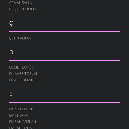
CEMAL ŞAHIN
COŞKUN ÇIMEN
Ç
ÇETIN ALKAN
D
DEMET BÜYÜK
DILAVER TORUN
DINCEL DEMIRCI
E
EKREM BÜLBÜL
EMIN KARA
EMRAH ARSLAN
EMRAH UZUN