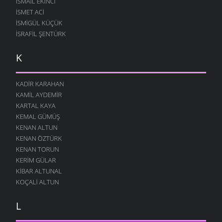
ISMAIL EKINCI
İSMET ACI
İSMIGÜL KÜÇÜK
İSRAFIL ŞENTÜRK
K
KADIR KARAHAN
KAMIL AYDEMIR
KARTAL KAYA
KEMAL GÜMÜŞ
KENAN ALTUN
KENAN ÖZTÜRK
KENAN TORUN
KERIM GÜLAR
KIBAR ALTUNAL
KOÇALI ALTUN
L