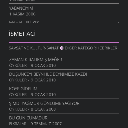
YABANCIYIM
1 KASIM 2006
MAHALLELI KIZ
28 EYLÜL 2006
İSMET ACI
ÇOCUKLAR AĞLADILAR
3 EYLÜL 2006
ŞAVŞAT VE KÜLTÜR-SANAT
DIĞER KATEGORI İÇERIKLERI
SEVEMEM
13 HAZIRAN 2006
ZAMAN KIRALIKMIŞ MEĞER
ÖYKÜLER
- 9 OCAK 2010
DÖNELIM
13 HAZIRAN 2006
DÜŞÜNCEYI BEYNI İLE BEYNIMIZE KAZDI
ÖYKÜLER
- 9 OCAK 2010
İKI ÇIPLAK
13 HAZIRAN 2006
KÖYE GIDELIM
ÖYKÜLER
- 9 OCAK 2010
ANLAYAMADIM
13 HAZIRAN 2006
ŞIMDI YAĞMUR GÖNLÜME YAĞIYOR
ÖYKÜLER
- 8 OCAK 2008
TEZAT
13 HAZIRAN 2006
BU GÜN CUMADUR
FIKRALAR
- 9 TEMMUZ 2007
ÇEKERIZ