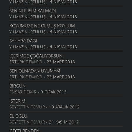
BITTI ÖĞRETMENIM
YILMAZ KURTULUŞ
- 4 NISAN 2013
22 AĞUSTOS 2011
SENINLE İŞIM KALMADI
GENÇIYAN
YILMAZ KURTULUŞ
- 4 NISAN 2013
15 AĞUSTOS 2011
KÖYÜMÜZE NE OLMUŞ KÖYLÜM
ALDIRMA GÜLÜM
YILMAZ KURTULUŞ
- 4 NISAN 2013
13 AĞUSTOS 2011
SAHARA DAĞI
BENDE VARIM
YILMAZ KURTULUŞ
- 4 NISAN 2013
24 TEMMUZ 2011
İÇERIMDE ÇOĞALIYORSUN
SARI KIZ
ERTÜRK DEMIRCI
- 23 MART 2013
16 TEMMUZ 2011
SEN OLMADAN UYUMAM
GELIN CANLAR
ERTÜRK DEMIRCI
- 23 MART 2013
3 TEMMUZ 2011
BIRGÜN
ARTVINIM II
ENSAR DEMIR
- 9 OCAK 2013
29 HAZIRAN 2011
İSTERIM
İNANMIŞTIN
SEYFETTIN TEMUR
- 10 ARALIK 2012
26 HAZIRAN 2011
EL OĞLU
MANILER
SEYFETTIN TEMUR
- 21 KASIM 2012
10 HAZIRAN 2011
GEÇTI BENDEN