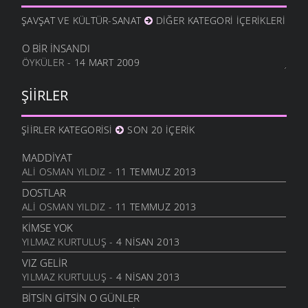
17 OCAK 2012
ŞAVŞAT VE KÜLTÜR-SANAT
DIĞER KATEGORI İÇERIKLERI
HALA OĞLU
31 ARALIK 2011
O BIR İNSANDI
ÖYKÜLER
- 14 MART 2009
NE OLUR OĞUL
20 ARALIK 2011
ŞIIRLER
DURDUM
10 ARALIK 2011
ŞIIRLER KATEGORISI
SON 20 İÇERIK
ANAM
3 ARALIK 2011
MADDIYAT
HESLER
ALI OSMAN YILDIZ
- 11 TEMMUZ 2013
27 KASIM 2011
DOSTLAR
BILEMEDIM
ALI OSMAN YILDIZ
- 11 TEMMUZ 2013
24 KASIM 2011
KIMSE YOK
VARDIR
YILMAZ KURTULUŞ
- 4 NISAN 2013
5 KASIM 2011
VIZ GELIR
TOPRAKTIR
YILMAZ KURTULUŞ
- 4 NISAN 2013
5 KASIM 2011
BITSIN GITSIN O GÜNLER