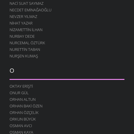
NACI SUAT SAYMAZ
DOĞAYI BIZ KARALTTIK
NECDET EMINAĞAOĞLU
18 ŞUBAT 2009
NEVZER YILMAZ
SEVGI EMEK İSTER
NIHAT YAZAR
16 ŞUBAT 2009
NIZAMETTIN İLHAN
HATIRLAR SENI KÖYÜMÜN İNSANI
NURBAY DEDE
8 ŞUBAT 2009
NURCEMAL ÖZTÜRK
NURETTIN TABAN
BOROBANA GIDERDI
NURŞEN KUMAŞ
24 OCAK 2009
BOROBANA GIDERDI
O
18 OCAK 2009
NE KÖYÜ TANIR, NE DE KÜLTÜRÜNÜ
OKTAY ERIŞTI
13 OCAK 2009
ONUR GÜL
DINLE BENI OĞULCAN
ORHAN ALTUN
11 OCAK 2009
ORHAN BAKI ÖZEN
FILISTIN İÇIN UYAN
ORHAN ÖZÇELIK
7 OCAK 2009
ORKUN BÜYÜK
OSMAN AVCI
AĞLARDI
OSMAN KAYA
7 OCAK 2009