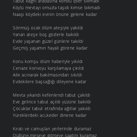
Tabut kağnı arabasına kondu ipler sıkmadı
Köylü mevtayı omuzla taşıdı kimse bıkmadı
Naaşı köydeki evinin önüne gelene kadar
Sönmüş ocak ölüm ateşiyle yakıldı
Yanan ateşe boş gözlerle bakıldı
Evde yaşanan güzel günlere takıldı
Geçmiş yaşamın hayali görene kadar
Konu komşu ölüm haberiyle yıkıldı
Cenaze konvoyu karşılamaya çıkıldı
Aile acınarak bakılmasından sıkıldı
Evdekilere başsağlığı dileyene kadar
Mevta yıkandı kefenlendi tabut çakıldı
Eve gelince tabut açıldı yüzüne bakıldı
Çocuklar tabut etrafında ağıtlar yakıldı
Yüreklerdeki acı,keder dinene kadar
Kıratı ve camuşları yerlerinde duramaz
Düğüne,meşeye gitmeye saatini kuramaz