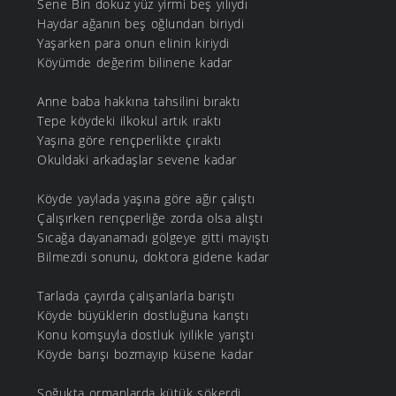
Sene Bin dokuz yüz yirmi beş yılıydı
Haydar ağanın beş oğlundan biriydi
Yaşarken para onun elinin kiriydi
Köyümde değerim bilinene kadar
Anne baba hakkına tahsilini bıraktı
Tepe köydeki ilkokul artık ıraktı
Yaşına göre rençperlikte çıraktı
Okuldaki arkadaşlar sevene kadar
Köyde yaylada yaşına göre ağır çalıştı
Çalışırken rençperliğe zorda olsa alıştı
Sıcağa dayanamadı gölgeye gitti mayıştı
Bilmezdi sonunu, doktora gidene kadar
Tarlada çayırda çalışanlarla barıştı
Köyde büyüklerin dostluğuna karıştı
Konu komşuyla dostluk iyilikle yarıştı
Köyde barışı bozmayıp küsene kadar
Soğukta ormanlarda kütük sökerdi