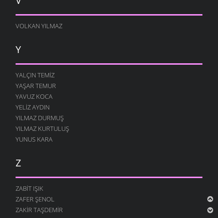
V
VOLKAN YILMAZ
Y
YALÇIN TEMIZ
YAŞAR TEMUR
YAVUZ KOCA
YELIZ AYDIN
YILMAZ DURMUŞ
YILMAZ KURTULUŞ
YUNUS KARA
Z
ZABIT IŞIK
ZAFER ŞENOL
ZAKIR TAŞDEMIR