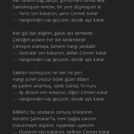
Her tarafım bağ bahçe, gönlümden sevda akar.
Savrulmuşum evrene, bir yere düşmüşüm ki
--- Yarısı sen kokarsın, yarısı Cennet kokar
--- Hangisinden vaz geçsem, ikiside aşk kokar.
Ben gül dalı değilim, gülün aslı bendedir
Çektiğim acıların her biri bedendedir
Çıkmışım aramaya, bilmem hangi yandadır
--- Goncalar sen kokarsın, dalları Cennet kokar
--- Hangisinden vaz geçsem, ikiside aşk kokar.
Saatleri vurmuşum, ne ileri ne geri
Hangi yürek unutur böyle güzel dilberi
Ay şavkını unutmuş, sanki Güneş "in nuru
--- Ay desem sen kokarsın, diğeri Cennet kokar
--- Hangisinden vaz geçsem, ikiside aşk kokar.
RABATLI bu sevdanın sonunu kıskanırım
Kendimi Şahmaran"la, İrem bağda sanırım
Dokunmayın düşlere, rüyamdan uyanırım
--- Düşlerim sen kokarsın, nefesin Cennet kokar