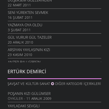
DÜŞERSEM GÖZLERINDEN
22 MART 2011
SENI YÜREKTEN SEVMEK
16 ŞUBAT 2011
YAZMAYA OYA OLDU
3 ŞUBAT 2011
GÜL VURUR GÜL TAZELER
20 ARALIK 2010
ARSIYAN YAYLASI’NIN KIZI
23 KASIM 2010
ANZER BALI GIBISIN
19 KASIM 2010
ERTÜRK DEMIRCI
SEVERIM İSTANBULU
14 EKIM 2010
ŞAVŞAT VE KÜLTÜR-SANAT
DIĞER KATEGORI İÇERIKLERI
GÖZLER SESSIZ AĞLADI
10 EKIM 2010
POŞANIN KIZI GÜLÜMSER
ÖYKÜLER
- 11 ARALIK 2009
İÇIMDE SAKLIYORUM
29 EYLÜL 2010
YAYLADAKI SEVGILI