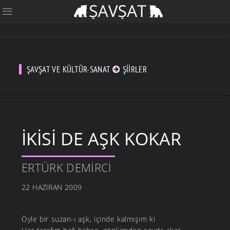
ŞAVŞAT VE KÜLTÜR-SANAT
ŞIIRLER
İKISI DE AŞK KOKAR
ERTÜRK DEMIRCI
22 HAZIRAN 2009
Öyle bir suzan-ı aşk, içinde kalmışım ki