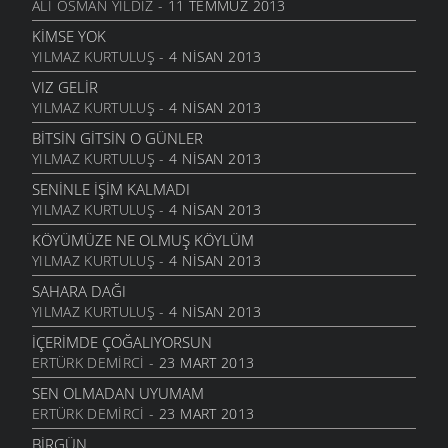
10 ŞUBAT 2010
ALI OSMAN YILDIZ
- 11 TEMMUZ 2013
MORBET
ÖYKÜLER
- 6 EYLÜL 2006
ÇEKMEK ZORUNDA MIYDIM ?
KIMSE YOK
2 ŞUBAT 2010
YILMAZ KURTULUŞ
- 4 NISAN 2013
AL ATEŞ
MANILER
- 6 EYLÜL 2006
UNUTULMUŞUM
VIZ GELIR
25 OCAK 2010
YILMAZ KURTULUŞ
- 4 NISAN 2013
YARE DIŞ
MANILER
- 6 EYLÜL 2006
KÜLLERIN SENIN
BITSIN GITSIN O GÜNLER
14 OCAK 2010
YILMAZ KURTULUŞ
- 4 NISAN 2013
BIR TÜRLÜ
MANILER
- 6 EYLÜL 2006
KELEPÇE VURMUŞLAR SULARIMIZA
SENINLE İŞIM KALMADI
7 OCAK 2010
YILMAZ KURTULUŞ
- 4 NISAN 2013
BIR BEYAZ
MANILER
- 6 EYLÜL 2006
BIR TOPRAĞIM
KÖYÜMÜZE NE OLMUŞ KÖYLÜM
2 OCAK 2010
YILMAZ KURTULUŞ
- 4 NISAN 2013
ÜZÜMÜ
MANILER
- 6 EYLÜL 2006
SONSUZ SEVGI
SAHARA DAĞI
28 ARALIK 2009
YILMAZ KURTULUŞ
- 4 NISAN 2013
TOMBALAK KEDI
ÖYKÜLER
- 19 TEMMUZ 2006
YILLANIYORSUN
İÇERIMDE ÇOĞALIYORSUN
22 ARALIK 2009
ERTÜRK DEMIRCI
- 23 MART 2013
KAR YAĞAR SAÇAKLARA
MANILER
- 2 HAZIRAN 2006
KIM BILIR
SEN OLMADAN UYUMAM
10 ARALIK 2009
ERTÜRK DEMIRCI
- 23 MART 2013
YOLLADIM YARI YOLA
MANILER
- 2 HAZIRAN 2006
BANA YAZIK
BIRGÜN