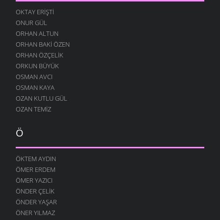
DÖNMÜŞÜM
OKTAY ERIŞTI
19 ARALIK 2007
ONUR GÜL
ÜŞÜRÜM SENSIZ
ORHAN ALTUN
17 ARALIK 2007
ORHAN BAKI ÖZEN
ZORUMA GIDER
ORHAN ÖZÇELIK
13 ARALIK 2007
ORKUN BÜYÜK
OSMAN AVCI
HEP SEN GELIRSIN
OSMAN KAYA
11 ARALIK 2007
OZAN KUTLU GÜL
SARHOŞ OLMUŞ
OZAN TEMIZ
7 ARALIK 2007
ÇOK SEVERIM
Ö
29 KASIM 2007
BERABER OLALIM
ÖKTEM AYDIN
29 KASIM 2007
ÖMER ERDEM
GERI ÇEVIRMIŞ
ÖMER YAZICI
27 KASIM 2007
ÖNDER ÇELIK
ÖNDER YAŞAR
GÜNEŞ ÇALMIŞ
ÖNER YILMAZ
24 KASIM 2007