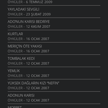
ÖYKÜLER
- 6 TEMMUZ 2009
SENSIZIM ŞIMDI
23 EYLÜL 2010
YAYLADAKI SEVGILI
ÖYKÜLER
- 23 ŞUBAT 2009
HAYALIN
20 AĞUSTOS 2010
ADO’NUN KARISI BEDRIYE
ÖYKÜLER
- 12 KASIM 2007
DIRHEM DIRHEM
22 TEMMUZ 2010
KURTLAR
ÖYKÜLER
- 16 OCAK 2007
GEZELIM SAHILI
28 HAZIRAN 2010
MERİÇ’İN ÖTE YAKASI
ÖYKÜLER
- 16 OCAK 2007
SEN VARSIN BU ŞEHIRDE
10 HAZIRAN 2010
TOMBALAK KEDİ
ÖYKÜLER
- 12 OCAK 2007
SEVDANIN PANAYIRI
23 MAYIS 2010
YEMLİK
ÖYKÜLER
- 12 OCAK 2007
BITMEZ BU AĞLAYIŞLAR
7 MAYIS 2010
YÜKSEK DAĞLARIN KIZI ‘‘NEFİN’’
ÖYKÜLER
- 12 OCAK 2007
NAZAR BONCUĞU GIBI
25 NISAN 2010
ADONUN KARISI
ÖYKÜLER
- 12 OCAK 2007
YALANMIŞ
10 NISAN 2010
MORBET