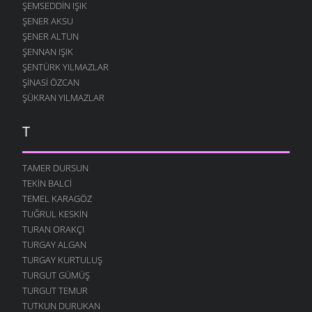
7 AĞUSTOS 2007
ŞEMSEDDIN IŞIK
ŞENER AKSU
SANA KALMIŞ
ŞENER ALTUN
2 AĞUSTOS 2007
ŞENNAN IŞIK
MEFTUNUM BEN
ŞENTÜRK YILMAZLAR
28 TEMMUZ 2007
ŞINASI ÖZCAN
HIÇ
ŞÜKRAN YILMAZLAR
24 TEMMUZ 2007
T
ÇIKACAKTIK YA
23 TEMMUZ 2007
TAMER DURSUN
DUY SESIMI KARADENIZ
17 TEMMUZ 2007
TEKIN BALCI
TEMEL KARAGÖZ
ALDANMA SAKIN
TUĞRUL KESKIN
6 TEMMUZ 2007
TURAN ORAKÇI
KAPTIRDIM SENI
TURGAY ALGAN
4 TEMMUZ 2007
TURGAY KURTULUŞ
İKI YÜREK
TURGUT GÜMÜŞ
28 HAZIRAN 2007
TURGUT TEMUR
TUTKUN DURUKAN
YÜREĞIM İŞGAL ALTINDA