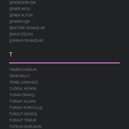
7 AĞUSTOS 2007
ŞEMSEDDIN IŞIK
ŞENER AKSU
SANA KALMIŞ
ŞENER ALTUN
2 AĞUSTOS 2007
ŞENNAN IŞIK
MEFTUNUM BEN
ŞENTÜRK YILMAZLAR
28 TEMMUZ 2007
ŞINASI ÖZCAN
HIÇ
ŞÜKRAN YILMAZLAR
24 TEMMUZ 2007
T
ÇIKACAKTIK YA
23 TEMMUZ 2007
TAMER DURSUN
DUY SESIMI KARADENIZ
17 TEMMUZ 2007
TEKIN BALCI
TEMEL KARAGÖZ
ALDANMA SAKIN
TUĞRUL KESKIN
6 TEMMUZ 2007
TURAN ORAKÇI
KAPTIRDIM SENI
TURGAY ALGAN
4 TEMMUZ 2007
TURGAY KURTULUŞ
İKI YÜREK
TURGUT GÜMÜŞ
28 HAZIRAN 2007
TURGUT TEMUR
TUTKUN DURUKAN
YÜREĞIM İŞGAL ALTINDA