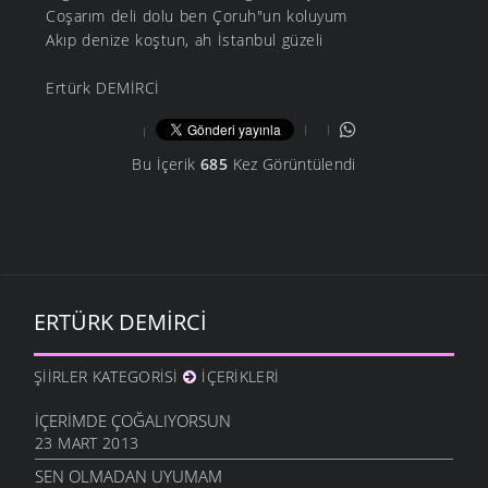
Coşarım deli dolu ben Çoruh"un koluyum
Akıp denize koştun, ah İstanbul güzeli
Ertürk DEMİRCİ
Bu İçerik
685
Kez Görüntülendi
ERTÜRK DEMIRCI
ŞIIRLER KATEGORISI
İÇERIKLERI
İÇERIMDE ÇOĞALIYORSUN
23 MART 2013
SEN OLMADAN UYUMAM