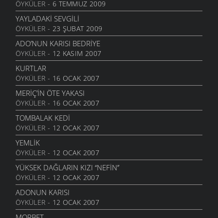
ÖYKÜLER
- 6 TEMMUZ 2009
SENSIZIM ŞIMDI
23 EYLÜL 2010
YAYLADAKI SEVGILI
ÖYKÜLER
- 23 ŞUBAT 2009
HAYALIN
20 AĞUSTOS 2010
ADO’NUN KARISI BEDRIYE
ÖYKÜLER
- 12 KASIM 2007
DIRHEM DIRHEM
22 TEMMUZ 2010
KURTLAR
ÖYKÜLER
- 16 OCAK 2007
GEZELIM SAHILI
28 HAZIRAN 2010
MERİÇ’İN ÖTE YAKASI
ÖYKÜLER
- 16 OCAK 2007
SEN VARSIN BU ŞEHIRDE
10 HAZIRAN 2010
TOMBALAK KEDİ
ÖYKÜLER
- 12 OCAK 2007
SEVDANIN PANAYIRI
23 MAYIS 2010
YEMLİK
ÖYKÜLER
- 12 OCAK 2007
BITMEZ BU AĞLAYIŞLAR
7 MAYIS 2010
YÜKSEK DAĞLARIN KIZI ‘‘NEFİN’’
ÖYKÜLER
- 12 OCAK 2007
NAZAR BONCUĞU GIBI
25 NISAN 2010
ADONUN KARISI
ÖYKÜLER
- 12 OCAK 2007
YALANMIŞ
10 NISAN 2010
MORBET