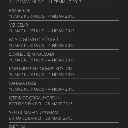
10 ŞUBAT 2010
ALI OSMAN YILDIZ
- 11 TEMMUZ 2013
MORBET
ÖYKÜLER
- 6 EYLÜL 2006
ÇEKMEK ZORUNDA MIYDIM ?
KIMSE YOK
2 ŞUBAT 2010
YILMAZ KURTULUŞ
- 4 NISAN 2013
AL ATEŞ
MANILER
- 6 EYLÜL 2006
UNUTULMUŞUM
VIZ GELIR
25 OCAK 2010
YILMAZ KURTULUŞ
- 4 NISAN 2013
YARE DIŞ
MANILER
- 6 EYLÜL 2006
KÜLLERIN SENIN
BITSIN GITSIN O GÜNLER
14 OCAK 2010
YILMAZ KURTULUŞ
- 4 NISAN 2013
BIR TÜRLÜ
MANILER
- 6 EYLÜL 2006
KELEPÇE VURMUŞLAR SULARIMIZA
SENINLE İŞIM KALMADI
7 OCAK 2010
YILMAZ KURTULUŞ
- 4 NISAN 2013
BIR BEYAZ
MANILER
- 6 EYLÜL 2006
BIR TOPRAĞIM
KÖYÜMÜZE NE OLMUŞ KÖYLÜM
2 OCAK 2010
YILMAZ KURTULUŞ
- 4 NISAN 2013
ÜZÜMÜ
MANILER
- 6 EYLÜL 2006
SONSUZ SEVGI
SAHARA DAĞI
28 ARALIK 2009
YILMAZ KURTULUŞ
- 4 NISAN 2013
TOMBALAK KEDI
ÖYKÜLER
- 19 TEMMUZ 2006
YILLANIYORSUN
İÇERIMDE ÇOĞALIYORSUN
22 ARALIK 2009
ERTÜRK DEMIRCI
- 23 MART 2013
KAR YAĞAR SAÇAKLARA
MANILER
- 2 HAZIRAN 2006
KIM BILIR
SEN OLMADAN UYUMAM
10 ARALIK 2009
ERTÜRK DEMIRCI
- 23 MART 2013
YOLLADIM YARI YOLA
MANILER
- 2 HAZIRAN 2006
BANA YAZIK
BIRGÜN