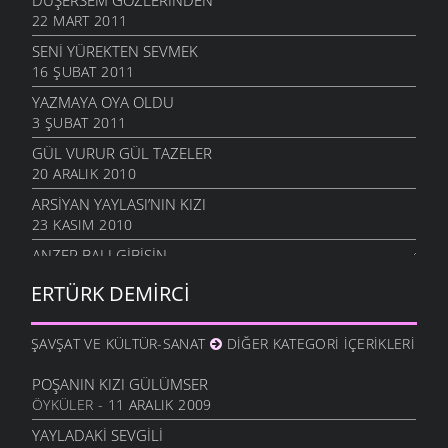
DÜŞERSEM GÖZLERINDEN
22 MART 2011
SENI YÜREKTEN SEVMEK
16 ŞUBAT 2011
YAZMAYA OYA OLDU
3 ŞUBAT 2011
GÜL VURUR GÜL TAZELER
20 ARALIK 2010
ARSIYAN YAYLASI’NIN KIZI
23 KASIM 2010
ANZER BALI GIBISIN
19 KASIM 2010
ERTÜRK DEMIRCI
SEVERIM İSTANBULU
14 EKIM 2010
ŞAVŞAT VE KÜLTÜR-SANAT
DIĞER KATEGORI İÇERIKLERI
GÖZLER SESSIZ AĞLADI
10 EKIM 2010
POŞANIN KIZI GÜLÜMSER
ÖYKÜLER
- 11 ARALIK 2009
İÇIMDE SAKLIYORUM
29 EYLÜL 2010
YAYLADAKI SEVGILI