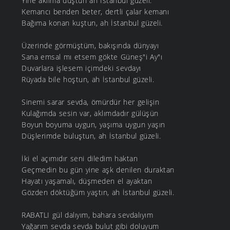
Yine aklıma düştün ah İstanbul güzeli.
Kemancı benden beter, dertli çalar kemanı
Bağıma konan kuştun, ah İstanbul güzeli.
Üzerinde görmüştüm, bakışında dünyayı
Sana emsal mı etsem gökte Güneş"i Ay"ı
Duvarlara işlesem içimdeki sevdayı
Rüyada bile hoştun, ah İstanbul güzeli.
Sinemi sarar sevda, ömürdür her gelişin
Kulağımda sesin var, aklımdadır gülüşün
Boyun boyuma uygun, yaşıma uygun yaşın
Düşlerimde buluştun, ah İstanbul güzeli.
İki el açımıdır seni diledim haktan
Geçmedin bu gün yine aşk denilen duraktan
Hayatı yaşamalı, düşmeden el ayaktan
Gözden döktüğüm yaştın, ah İstanbul güzeli.
RABATLI gül dalıyım, bahara sevdalıyım
Yağarım sevda sevda bulut gibi doluyum