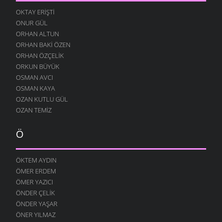
DÖNMÜŞÜM
OKTAY ERIŞTI
19 ARALIK 2007
ONUR GÜL
ÜŞÜRÜM SENSIZ
ORHAN ALTUN
17 ARALIK 2007
ORHAN BAKI ÖZEN
ZORUMA GIDER
ORHAN ÖZÇELIK
13 ARALIK 2007
ORKUN BÜYÜK
OSMAN AVCI
HEP SEN GELIRSIN
OSMAN KAYA
11 ARALIK 2007
OZAN KUTLU GÜL
SARHOŞ OLMUŞ
OZAN TEMIZ
7 ARALIK 2007
ÇOK SEVERIM
Ö
29 KASIM 2007
BERABER OLALIM
ÖKTEM AYDIN
29 KASIM 2007
ÖMER ERDEM
GERI ÇEVIRMIŞ
ÖMER YAZICI
27 KASIM 2007
ÖNDER ÇELIK
ÖNDER YAŞAR
GÜNEŞ ÇALMIŞ
ÖNER YILMAZ
24 KASIM 2007