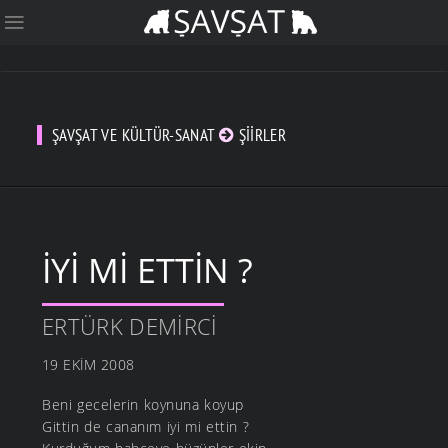
ŞAVŞAT VE KÜLTÜR-SANAT
ŞIIRLER
İYI MI ETTIN ?
ERTÜRK DEMIRCI
19 EKIM 2008
Beni gecelerin koynuna koyup
Gittin de cananım iyi mi ettin ?