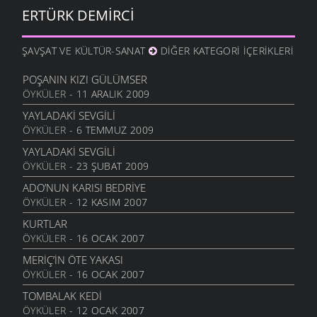
19 KASIM 2010
ERTÜRK DEMIRCI
SEVERIM İSTANBULU
14 EKIM 2010
ŞAVŞAT VE KÜLTÜR-SANAT
DIĞER KATEGORI İÇERIKLERI
GÖZLER SESSIZ AĞLADI
10 EKIM 2010
POŞANIN KIZI GÜLÜMSER
ÖYKÜLER
- 11 ARALIK 2009
İÇIMDE SAKLIYORUM
29 EYLÜL 2010
YAYLADAKI SEVGILI
ÖYKÜLER
- 6 TEMMUZ 2009
SENSIZIM ŞIMDI
23 EYLÜL 2010
YAYLADAKI SEVGILI
ÖYKÜLER
- 23 ŞUBAT 2009
HAYALIN
20 AĞUSTOS 2010
ADO’NUN KARISI BEDRIYE
ÖYKÜLER
- 12 KASIM 2007
DIRHEM DIRHEM
22 TEMMUZ 2010
KURTLAR
ÖYKÜLER
- 16 OCAK 2007
GEZELIM SAHILI
28 HAZIRAN 2010
MERİÇ’İN ÖTE YAKASI
ÖYKÜLER
- 16 OCAK 2007
SEN VARSIN BU ŞEHIRDE
10 HAZIRAN 2010
TOMBALAK KEDİ
ÖYKÜLER
- 12 OCAK 2007
SEVDANIN PANAYIRI