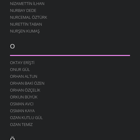
NIZAMETTIN İLHAN
BIZE MI GIDER ?
NURBAY DEDE
7 OCAK 2008
NURCEMAL ÖZTÜRK
NURETTIN TABAN
BE HÜZÜN
NURŞEN KUMAŞ
27 ARALIK 2007
KARADENIZ
O
24 ARALIK 2007
DÖNMÜŞÜM
OKTAY ERIŞTI
19 ARALIK 2007
ONUR GÜL
ÜŞÜRÜM SENSIZ
ORHAN ALTUN
17 ARALIK 2007
ORHAN BAKI ÖZEN
ZORUMA GIDER
ORHAN ÖZÇELIK
13 ARALIK 2007
ORKUN BÜYÜK
OSMAN AVCI
HEP SEN GELIRSIN
OSMAN KAYA
11 ARALIK 2007
OZAN KUTLU GÜL
SARHOŞ OLMUŞ
OZAN TEMIZ
7 ARALIK 2007
ÇOK SEVERIM
Ö