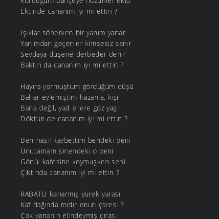
Kurduğum bahçeye hüzünler ekip
Ektinde cananım iyi mi ettin ?
Işıklar sönerken bir yanım yanar
Yanımdan geçenler kimsesiz sanır
Sevdaya düşene derbeder denir
Baktın da cananım iyi mi ettin ?
Hayıra yormuştum gördüğüm düşü
Bahar eylemiştim hazanla, kışı
Bana değil, yad ellere göz yaşı
Döktün de cananım iyi mi ettin ?
Ben nasıl kaybettim bendeki beni
Unutamam sinendeki o beni
Gönül kafesine koymuşken seni
Çıktında cananım iyi mi ettin ?
RABATLI kanarmış yürek yarası
Kaf dağında mıdır onun çaresi ?
Çok yananın elindeymiş çırası