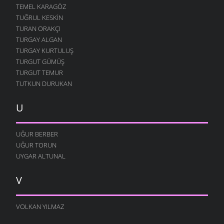
TEMEL KARAGÖZ
ALDANMA SAKIN
TUĞRUL KESKIN
6 TEMMUZ 2007
TURAN ORAKÇI
KAPTIRDIM SENI
TURGAY ALGAN
4 TEMMUZ 2007
TURGAY KURTULUŞ
İKI YÜREK
TURGUT GÜMÜŞ
28 HAZIRAN 2007
TURGUT TEMUR
TUTKUN DURUKAN
YÜREĞIM İŞGAL ALTINDA
27 HAZIRAN 2007
U
DÜŞE KALDIK
19 HAZIRAN 2007
UĞUR BERBER
MIŞLI MUŞLU HAYATIM
UĞUR TORUN
4 HAZIRAN 2007
UYGAR ALTUNAL
DELI MISIN BE RABATLI ?
4 HAZIRAN 2007
V
YETERDI YAR YETERDI
18 MAYIS 2007
VOLKAN YILMAZ
NE BILSIN