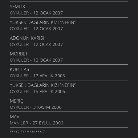
23 MAYIS 2010
YEMLİK
ÖYKÜLER
- 12 OCAK 2007
BITMEZ BU AĞLAYIŞLAR
7 MAYIS 2010
YÜKSEK DAĞLARIN KIZI ‘‘NEFİN’’
ÖYKÜLER
- 12 OCAK 2007
NAZAR BONCUĞU GIBI
25 NISAN 2010
ADONUN KARISI
ÖYKÜLER
- 12 OCAK 2007
YALANMIŞ
10 NISAN 2010
MORBET
ÖYKÜLER
- 10 OCAK 2007
İNADINA YAŞAMAK
30 MART 2010
KURTLAR
ÖYKÜLER
- 17 ARALIK 2006
GERIYE DÖNMEDIN KI
21 MART 2010
YÜKSEK DAĞLARIN KIZI ’’NEFIN’’
ÖYKÜLER
- 15 ARALIK 2006
ŞAVŞAT YOLUNDA
10 MART 2010
MERIÇ
ÖYKÜLER
- 3 KASIM 2006
İSTANBUL GÜZELI
10 MART 2010
MAVI
MANILER
- 27 EYLÜL 2006
SAZLAR SUSTU
4 MART 2010
DAĞ DAYANMAZ