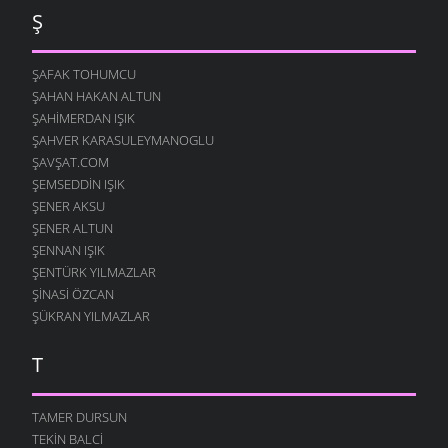
TARİF-İ AŞK
Ş
13 AĞUSTOS 2007
O GELIN
ŞAFAK TOHUMCU
10 AĞUSTOS 2007
ŞAHAN HAKAN ALTUN
ARARIM SENI
ŞAHIMERDAN IŞIK
7 AĞUSTOS 2007
ŞAHVER KARASULEYMANOGLU
ŞAVŞAT.COM
YANARIM
7 AĞUSTOS 2007
ŞEMSEDDIN IŞIK
ŞENER AKSU
SANA KALMIŞ
ŞENER ALTUN
2 AĞUSTOS 2007
ŞENNAN IŞIK
MEFTUNUM BEN
ŞENTÜRK YILMAZLAR
28 TEMMUZ 2007
ŞINASI ÖZCAN
HIÇ
ŞÜKRAN YILMAZLAR
24 TEMMUZ 2007
T
ÇIKACAKTIK YA
23 TEMMUZ 2007
TAMER DURSUN
DUY SESIMI KARADENIZ
17 TEMMUZ 2007
TEKIN BALCI