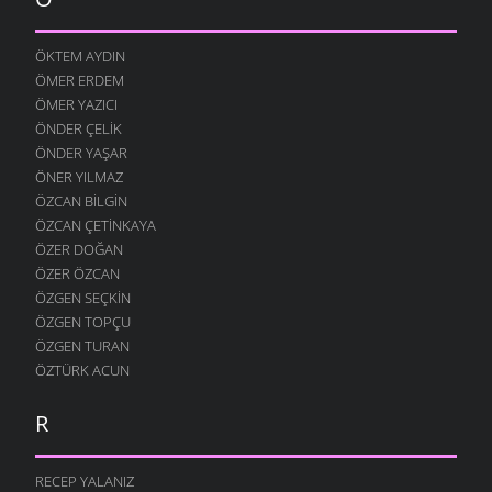
29 KASIM 2007
BERABER OLALIM
ÖKTEM AYDIN
29 KASIM 2007
ÖMER ERDEM
GERI ÇEVIRMIŞ
ÖMER YAZICI
27 KASIM 2007
ÖNDER ÇELIK
ÖNDER YAŞAR
GÜNEŞ ÇALMIŞ
ÖNER YILMAZ
24 KASIM 2007
ÖZCAN BILGIN
YÜZ BULAMADIM
ÖZCAN ÇETINKAYA
15 KASIM 2007
ÖZER DOĞAN
DÖNMÜŞSÜN
ÖZER ÖZCAN
11 KASIM 2007
ÖZGEN SEÇKIN
ÖZGEN TOPÇU
KIM ÜZDÜ SENI ?
6 KASIM 2007
ÖZGEN TURAN
ÖZTÜRK ACUN
GIDERIM
31 EKIM 2007
R
CANAN GELECEK
19 EKIM 2007
RECEP YALANIZ
GÜZEL OLURSUN