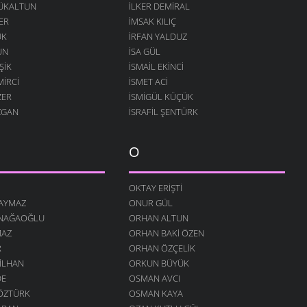
ÇÜKALTUN
İLKER DEMIRAL
ER
İMSAK KILIÇ
ÜK
İRFAN YALDUZ
UN
ISA GÜL
ŞIK
ISMAIL EKINCI
MIRCI
İSMET ACI
ZER
İSMIGÜL KÜÇÜK
ZGAN
İSRAFIL ŞENTÜRK
O
OKTAY ERIŞTI
SAYMAZ
ONUR GÜL
INAĞAOĞLU
ORHAN ALTUN
MAZ
ORHAN BAKI ÖZEN
R
ORHAN ÖZÇELIK
 İLHAN
ORKUN BÜYÜK
DE
OSMAN AVCI
ÖZTÜRK
OSMAN KAYA