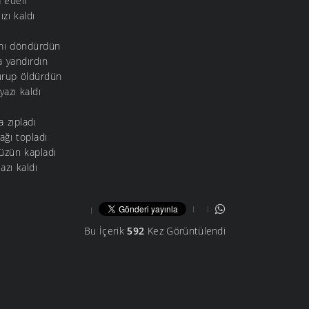
 edeli
zı kaldı
ımı döndürdün
a yandırdın
vurup öldürdün
yazı kaldı
a zıpladı
ağı topladı
üzün kapladı
zı kaldı
Bu İçerik
592
Kez Görüntülendi