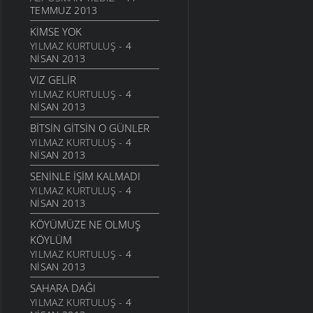
GEL
TEMMUZ 2013
6 MART 2006
KIMSE YOK
ANNE
YILMAZ KURTULUŞ
- 4
NISAN 2013
6 MART 2006
VIZ GELIR
NATAŞA
YILMAZ KURTULUŞ
- 4
6 MART 2006
NISAN 2013
ACABA
BITSIN GITSIN O GÜNLER
6 MART 2006
YILMAZ KURTULUŞ
- 4
DOLUDUR
NISAN 2013
6 MART 2006
SENINLE İŞIM KALMADI
DAHASI VAR
YILMAZ KURTULUŞ
- 4
6 MART 2006
NISAN 2013
ÖĞRETMENI GÖR
KÖYÜMÜZE NE OLMUŞ
6 MART 2006
KÖYLÜM
YILMAZ KURTULUŞ
- 4
ÇORUH
NISAN 2013
6 MART 2006
SAHARA DAĞI
SANA MUHTACIM
YILMAZ KURTULUŞ
- 4
6 MART 2006