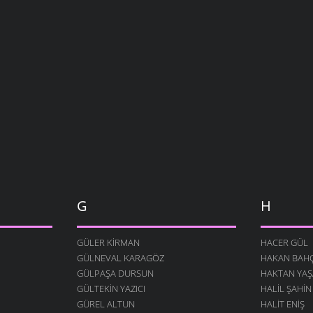
G
H
GÜLER KIRMAN
HACER GÜL
GÜLNEVAL KARAGÖZ
HAKAN BAHÇ
GÜLPAŞA DURSUN
HAKTAN YAŞ
GÜLTEKIN YAZICI
HALIL ŞAHIN
GÜREL ALTUN
HALIT ENIŞ