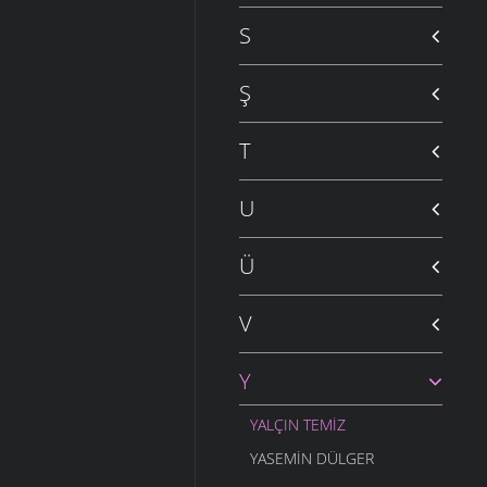
S
Ş
T
U
Ü
V
Y
YALÇIN TEMIZ
YASEMIN DÜLGER