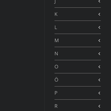
J
K
L
M
N
O
Ö
P
R