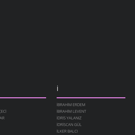
İ
İBRAHIM ERDEM
ECI
İBRAHIM LEVENT
AR
İDRIS YALANIZ
IDRISCAN GÜL
İLKER BALCI