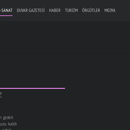
-SANAT
DUVAR GAZETESI
HABER
TURIZM
ÖRGÜTLER
MEDYA
Z
n gideli
uzu kaldı