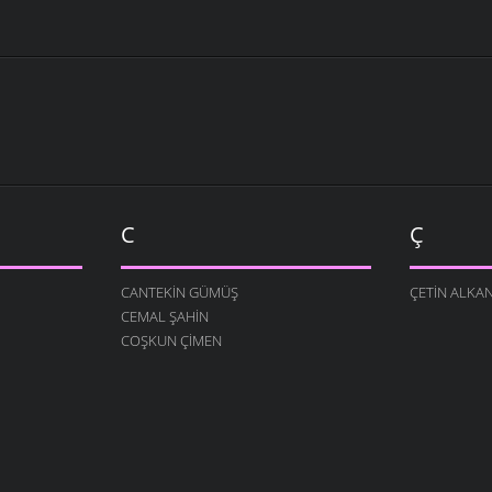
C
Ç
CANTEKIN GÜMÜŞ
ÇETIN ALKA
CEMAL ŞAHIN
COŞKUN ÇIMEN