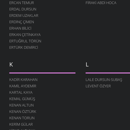
ZAMAN
ERCAN TEMUR
FIRAKI ABDI HOCA
5 MART 2006
ERDAL DURSUN
ERDEM UZAKLAR
ÖĞRETMEN
ERDINÇ ÇIMEN
5 MART 2006
ERHAN BILICI
HERKES BURADADIR
ERKAN ÇETINKAYA
5 MART 2006
ERTUĞRUL TÖRÜN
İŞTE ÖYLE BİR ÇOCUK
ERTÜRK DEMIRCI
5 MART 2006
DUVAR
K
L
5 MART 2006
ANASINI SATEM
KADIR KARAHAN
LALE DURSUN-SUBAŞ
5 MART 2006
KAMIL AYDEMIR
LEVENT ÖZYER
O ZAMAN YAZDIM
KARTAL KAYA
5 MART 2006
KEMAL GÜMÜŞ
KENAN ALTUN
YANLIŞ VAR
KENAN ÖZTÜRK
5 MART 2006
KENAN TORUN
DOMUZ
KERIM GÜLAR
4 MART 2006