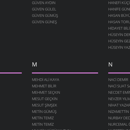
GÜVEN AYDIN
HANEFI KÜ
GÜVEN GÜLEL
HANIFE GÜN
GÜVEN GÜMÜŞ
HASAN BÜY
GÜVEN GÜNEŞ
HASAN TOR
HIDAYET BILI
HÜSEYIN DE
HÜSEYIN GE
HÜSEYIN YA
M
N
MEHDI ALI KAYA
NACI DEMIR
MEHMET BILIR
NACI SUAT 
MEHMET SEÇKIN
NECDET EM
MESUT GEÇKIN
NEVZER YIL
MESUT ŞIMŞEK
NIHAT YAZA
METIN GÜMÜŞ
NIZAMETTIN
METIN TEMIZ
NURBAY DE
METIN TEMIZ
NURCEMAL 