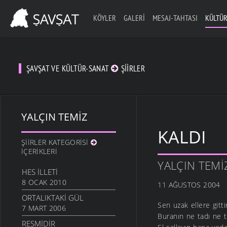
KÖYLER
GALERI
MESAJ-TAHTASI
KÜLTÜR
ŞAVŞAT VE KÜLTÜR-SANAT
ŞIIRLER
YALÇIN TEMIZ
KALDI
ŞIIRLER KATEGORISI
İÇERIKLERI
YALÇIN TEMI
HES İLLETI
8 OCAK 2010
11 AĞUSTOS 2004
ORTALIKTAKI GÜL
Sen uzak ellere gitti
7 MART 2006
Buranın ne tadı ne t
RESMIDIR