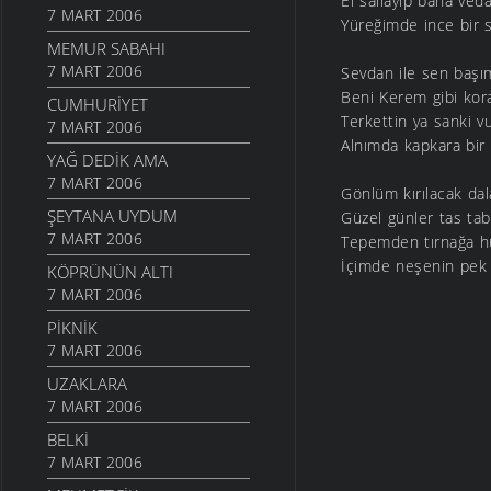
El sallayıp bana veda
7 MART 2006
Yüreğimde ince bir sı
MEMUR SABAHI
7 MART 2006
Sevdan ile sen baş
Beni Kerem gibi kor
CUMHURIYET
Terkettin ya sanki 
7 MART 2006
Alnımda kapkara bir 
YAĞ DEDIK AMA
7 MART 2006
Gönlüm kırılacak dal
ŞEYTANA UYDUM
Güzel günler tas tab
7 MART 2006
Tepemden tırnağa h
İçimde neşenin pek a
KÖPRÜNÜN ALTI
7 MART 2006
PIKNIK
7 MART 2006
UZAKLARA
7 MART 2006
BELKI
7 MART 2006