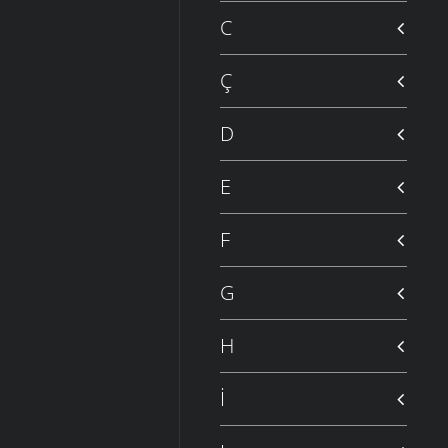
C
Ç
D
E
F
G
H
İ