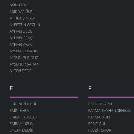
ASIM GENÇ
5 MART 2006
AŞIK YANĞUNI
BİZİM AĞA
ATTILA ŞIMŞEK
5 MART 2006
AYFETTIN GEÇKIN
KARA TOPRAK
AYHAN DEDE
5 MART 2006
AYHAN GENÇ
AYHAN YAZICI
İSTANBOL
AYSUN COŞKUN
5 MART 2006
AYSUN GÜNDÜZ
GÜZEL – ÇİRKİN
AYŞENUR ŞAHAN
5 MART 2006
AYTEN DEDE
ÇOBAN PAKİZE
5 MART 2006
E
F
BENZERSİN
5 MART 2006
EKREM BÜLBÜL
FATIH MISIRLI
BOŞ BU DÜNYA
EMIN KARA
FATMA BAYHAN ŞENGÜL
5 MART 2006
EMRAH ARSLAN
FATMA BIBER
ALI
EMRAH UZUN
FERIT GÜL
5 MART 2006
ENSAR DEMIR
FEVZI TORUN