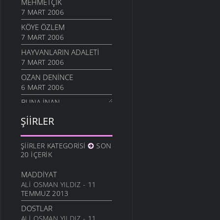
MEHMETÇIK
7 MART 2006
KÖYE ÖZLEM
7 MART 2006
HAYVANLARIN ADALETI
7 MART 2006
OZAN DENINCE
6 MART 2006
BUNA İNAN
6 MART 2006
ŞIIRLER
NASIL OLUR
6 MART 2006
ŞIIRLER KATEGORISI
SON
İHTIYAR İNSAN
20 İÇERIK
6 MART 2006
MADDIYAT
SEVGI ÜSTÜNE
ALI OSMAN YILDIZ
- 11
6 MART 2006
TEMMUZ 2013
ANLATAMADIK
DOSTLAR
6 MART 2006
ALI OSMAN YILDIZ
- 11