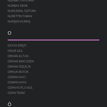
NIZAMETTIN İLHAN
GEÇMIŞ ZAMAN OLURKI
NURBAY DEDE
10 AĞUSTOS 2004
NURCEMAL ÖZTÜRK
YAĞMURLU ŞIIR
NURETTIN TABAN
10 AĞUSTOS 2004
NURŞEN KUMAŞ
SITEM
10 AĞUSTOS 2004
O
YENIDEN
10 AĞUSTOS 2004
OKTAY ERIŞTI
ONUR GÜL
DILFEZ
24 TEMMUZ 2004
ORHAN ALTUN
ORHAN BAKI ÖZEN
ORHAN ÖZÇELIK
ORKUN BÜYÜK
OSMAN AVCI
OSMAN KAYA
OZAN KUTLU GÜL
OZAN TEMIZ
Ö