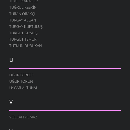
TEMEL KARAGÖZ
TUĞRUL KESKIN
TURAN ORAKÇI
TURGAY ALGAN
TURGAY KURTULUŞ
TURGUT GÜMÜŞ
TURGUT TEMUR
TUTKUN DURUKAN
U
UĞUR BERBER
UĞUR TORUN
UYGAR ALTUNAL
V
VOLKAN YILMAZ