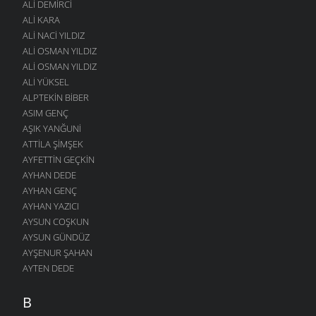
ALI DEMIRCI
BEN
ALI KARA
4 MART 2006
ALI NACI YILDIZ
ALI OSMAN YILDIZ
SENI BEKLIYOR
ALI OSMAN YILDIZ
4 MART 2006
ALI YÜKSEL
HELE SENSIZ HIÇ
ALPTEKIN BIBER
4 MART 2006
ASIM GENÇ
İNSANOĞLU KOŞUYOR
AŞIK YANĞUNI
4 MART 2006
ATTILA ŞIMŞEK
AYFETTIN GEÇKIN
DILE GELIN
4 MART 2006
AYHAN DEDE
AYHAN GENÇ
ARTVIN’E TÜRKÜ
AYHAN YAZICI
27 EYLÜL 2004
AYSUN COŞKUN
ANA OĞUL TELEFONDA
AYSUN GÜNDÜZ
17 AĞUSTOS 2004
AYŞENUR ŞAHAN
GÖRDÜM
AYTEN DEDE
14 AĞUSTOS 2004
B
HARCI MIYDI