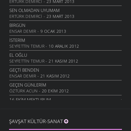
ERTÜRK DEMIRCI
- 23 MART 2013
ÖĞRETMENI GÖR
6 MART 2006
SEN OLMADAN UYUMAM
ERTÜRK DEMIRCI
- 23 MART 2013
ÇORUH
6 MART 2006
BIRGÜN
ENSAR DEMIR
- 9 OCAK 2013
SANA MUHTACIM
6 MART 2006
İSTERIM
SEYFETTIN TEMUR
- 10 ARALIK 2012
KALMADI
6 MART 2006
EL OĞLU
SEYFETTIN TEMUR
- 21 KASIM 2012
DÖRT İŞLEM
6 MART 2006
GEÇTI BENDEN
ENSAR DEMIR
- 21 KASIM 2012
HASTANE
6 MART 2006
GEÇEN GÜNLERIM
ÖZTÜRK ACUN
- 20 EKIM 2012
YOK OLDUM
6 MART 2006
16.EKIM MEKTUBUM
ÖZTÜRK ACUN
- 17 EKIM 2012
SILAYA DÖNELİM
6 MART 2006
EFKARIM VAR
ŞAVŞAT KÜLTÜR-SANAT
KIBAR ALTUNAL
- 5 EKIM 2012
CEVAP VER
6 MART 2006
BAHTINA KÜSME