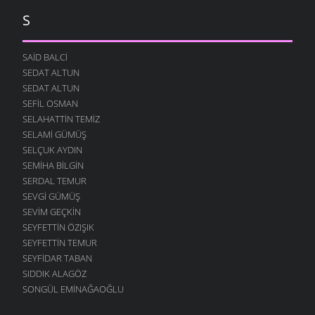
S
SAID BALCI
SEDAT ALTUN
SEDAT ALTUN
SEFIL OSMAN
SELAHATTIN TEMIZ
SELAMI GÜMÜŞ
SELÇUK AYDIN
SEMIHA BILGIN
SERDAL TEMUR
SEVGI GÜMÜŞ
SEVIM GEÇKIN
SEYFETTIN ÖZIŞIK
SEYFETTIN TEMUR
SEYFIDAR TABAN
SIDDIK ALAGÖZ
SONGÜL EMINAĞAOĞLU