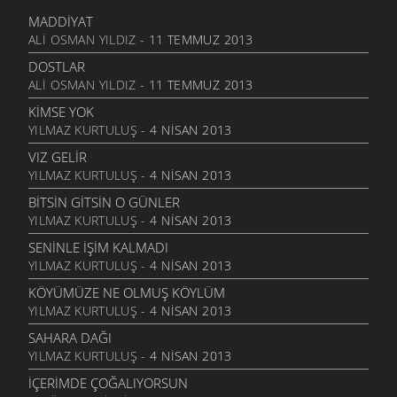
6 MART 2006
MADDIYAT
ALI OSMAN YILDIZ
- 11 TEMMUZ 2013
SEVGI ÜSTÜNE
6 MART 2006
DOSTLAR
ALI OSMAN YILDIZ
- 11 TEMMUZ 2013
ANLATAMADIK
6 MART 2006
KIMSE YOK
YILMAZ KURTULUŞ
- 4 NISAN 2013
GEL
6 MART 2006
VIZ GELIR
YILMAZ KURTULUŞ
- 4 NISAN 2013
ANNE
6 MART 2006
BITSIN GITSIN O GÜNLER
YILMAZ KURTULUŞ
- 4 NISAN 2013
NATAŞA
6 MART 2006
SENINLE İŞIM KALMADI
YILMAZ KURTULUŞ
- 4 NISAN 2013
ACABA
6 MART 2006
KÖYÜMÜZE NE OLMUŞ KÖYLÜM
YILMAZ KURTULUŞ
- 4 NISAN 2013
DOLUDUR
6 MART 2006
SAHARA DAĞI
YILMAZ KURTULUŞ
- 4 NISAN 2013
DAHASI VAR
6 MART 2006
İÇERIMDE ÇOĞALIYORSUN