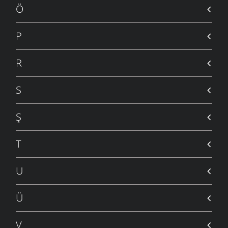
5 MART 2006
Ö
BOŞ BU DÜNYA
5 MART 2006
P
ALI
5 MART 2006
R
ZAMAN
5 MART 2006
S
ÖĞRETMEN
5 MART 2006
Ş
HERKES BURADADIR
5 MART 2006
T
İŞTE ÖYLE BİR ÇOCUK
5 MART 2006
U
DUVAR
5 MART 2006
Ü
ANASINI SATEM
5 MART 2006
V