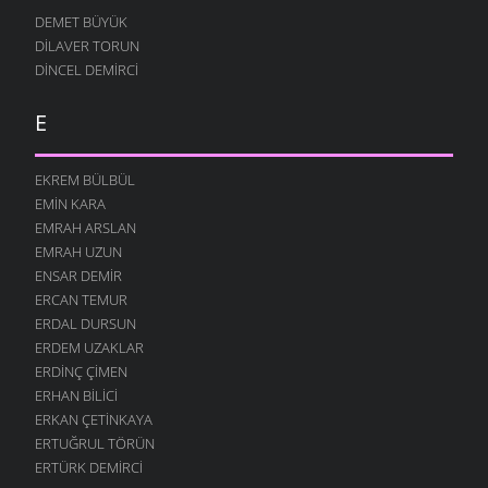
13 AĞUSTOS 2004
DEMET BÜYÜK
DILAVER TORUN
GELMEZ
DINCEL DEMIRCI
13 AĞUSTOS 2004
HADI
E
13 AĞUSTOS 2004
BILESIN
EKREM BÜLBÜL
13 AĞUSTOS 2004
EMIN KARA
SEN NIYE
EMRAH ARSLAN
12 AĞUSTOS 2004
EMRAH UZUN
NE GÜZELDIR
ENSAR DEMIR
12 AĞUSTOS 2004
ERCAN TEMUR
ERDAL DURSUN
KARIŞTIN
ERDEM UZAKLAR
12 AĞUSTOS 2004
ERDINÇ ÇIMEN
BÖYLE GITMEZ KI
ERHAN BILICI
12 AĞUSTOS 2004
ERKAN ÇETINKAYA
GÖZLERIM
ERTUĞRUL TÖRÜN
12 AĞUSTOS 2004
ERTÜRK DEMIRCI