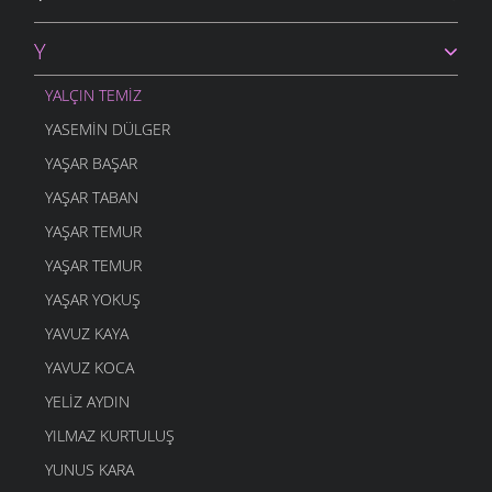
O ZAMAN YAZDIM
5 MART 2006
Y
YANLIŞ VAR
5 MART 2006
YALÇIN TEMIZ
DOMUZ
YASEMIN DÜLGER
4 MART 2006
YAŞAR BAŞAR
DOST BİLDİKLERİM
4 MART 2006
YAŞAR TABAN
ŞAVŞETLİNIN GELENEGİ
YAŞAR TEMUR
4 MART 2006
YAŞAR TEMUR
DUDAK
YAŞAR YOKUŞ
4 MART 2006
YAVUZ KAYA
GEL ÖĞRETMENE
4 MART 2006
YAVUZ KOCA
YANDIM
YELIZ AYDIN
4 MART 2006
YILMAZ KURTULUŞ
AYAKKABIMA
YUNUS KARA
4 MART 2006