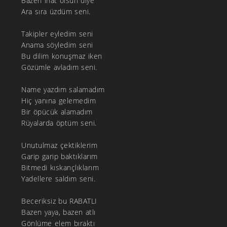
Bazen inat olsun diye
Ara sıra üzdüm seni.
Takipler eyledim seni
Anama söyledim seni
Bu dilim konuşmaz iken
Gözümle avladım seni.
Name yazdım salamadım
Hiç yanına gelemedim
Bir öpücük alamadım
Rüyalarda öptüm seni.
Unutulmaz çektiklerim
Garip garip baktıklarım
Bitmedi kıskançlıklarım
Yadellere saldım seni.
Beceriksiz bu RABATLI
Bazen yaya, bazen atlı
Gönlüme elem bıraktı