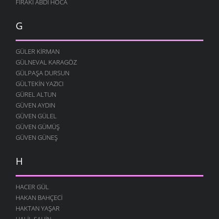
FIRAKI ABDI HOCA
KURBAN OLURUM
G
3 NISAN 2008
SEVDALAR İÇINDE
3 NISAN 2008
GÜLER KIRMAN
GÜLNEVAL KARAGÖZ
BU KADERSIZ
GÜLPAŞA DURSUN
1 NISAN 2008
GÜLTEKIN YAZICI
KURŞUNLAR BENI
GÜREL ALTUN
27 MART 2008
GÜVEN AYDIN
GECELERI ÖZLEMIŞIM
GÜVEN GÜLEL
26 MART 2008
GÜVEN GÜMÜŞ
GÜVEN GÜNEŞ
KAPI KOLLARI
26 MART 2008
H
TÜKENIR ŞIMDI
24 MART 2008
HACER GÜL
YAZIK ETMIŞIM
HAKAN BAHÇECI
22 MART 2008
HAKTAN YAŞAR
KANAMIŞ YÜREK YARASI
HALIL ŞAHIN