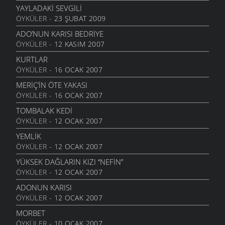
23 EYLÜL 2010
YAYLADAKI SEVGILI
ÖYKÜLER
- 23 ŞUBAT 2009
HAYALIN
20 AĞUSTOS 2010
ADO’NUN KARISI BEDRIYE
ÖYKÜLER
- 12 KASIM 2007
DIRHEM DIRHEM
22 TEMMUZ 2010
KURTLAR
ÖYKÜLER
- 16 OCAK 2007
GEZELIM SAHILI
28 HAZIRAN 2010
MERİÇ’İN ÖTE YAKASI
ÖYKÜLER
- 16 OCAK 2007
SEN VARSIN BU ŞEHIRDE
10 HAZIRAN 2010
TOMBALAK KEDİ
ÖYKÜLER
- 12 OCAK 2007
SEVDANIN PANAYIRI
23 MAYIS 2010
YEMLİK
ÖYKÜLER
- 12 OCAK 2007
BITMEZ BU AĞLAYIŞLAR
7 MAYIS 2010
YÜKSEK DAĞLARIN KIZI ‘‘NEFİN’’
ÖYKÜLER
- 12 OCAK 2007
NAZAR BONCUĞU GIBI
25 NISAN 2010
ADONUN KARISI
ÖYKÜLER
- 12 OCAK 2007
YALANMIŞ
10 NISAN 2010
MORBET
ÖYKÜLER
- 10 OCAK 2007