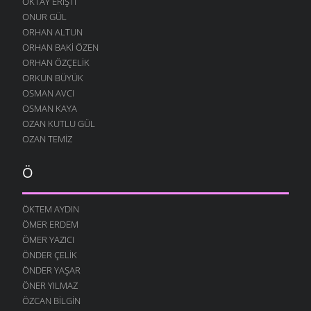
OKTAY ERIŞTI
19 ARALIK 2007
ONUR GÜL
ÜŞÜRÜM SENSIZ
ORHAN ALTUN
17 ARALIK 2007
ORHAN BAKI ÖZEN
ZORUMA GIDER
ORHAN ÖZÇELIK
13 ARALIK 2007
ORKUN BÜYÜK
OSMAN AVCI
HEP SEN GELIRSIN
OSMAN KAYA
11 ARALIK 2007
OZAN KUTLU GÜL
SARHOŞ OLMUŞ
OZAN TEMIZ
7 ARALIK 2007
ÇOK SEVERIM
Ö
29 KASIM 2007
BERABER OLALIM
ÖKTEM AYDIN
29 KASIM 2007
ÖMER ERDEM
GERI ÇEVIRMIŞ
ÖMER YAZICI
27 KASIM 2007
ÖNDER ÇELIK
ÖNDER YAŞAR
GÜNEŞ ÇALMIŞ
ÖNER YILMAZ
24 KASIM 2007
ÖZCAN BILGIN
YÜZ BULAMADIM