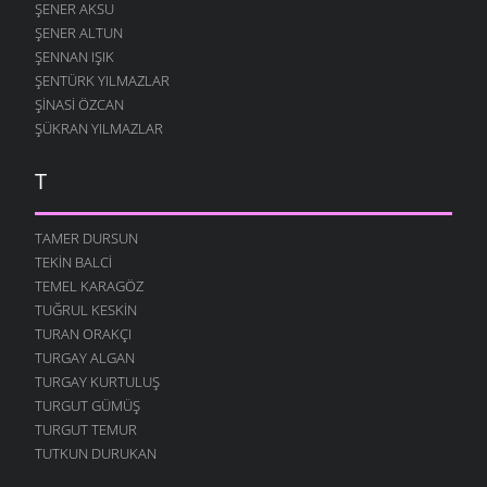
ŞENER AKSU
SANA KALMIŞ
ŞENER ALTUN
2 AĞUSTOS 2007
ŞENNAN IŞIK
MEFTUNUM BEN
ŞENTÜRK YILMAZLAR
28 TEMMUZ 2007
ŞINASI ÖZCAN
HIÇ
ŞÜKRAN YILMAZLAR
24 TEMMUZ 2007
T
ÇIKACAKTIK YA
23 TEMMUZ 2007
TAMER DURSUN
DUY SESIMI KARADENIZ
17 TEMMUZ 2007
TEKIN BALCI
TEMEL KARAGÖZ
ALDANMA SAKIN
TUĞRUL KESKIN
6 TEMMUZ 2007
TURAN ORAKÇI
KAPTIRDIM SENI
TURGAY ALGAN
4 TEMMUZ 2007
TURGAY KURTULUŞ
İKI YÜREK
TURGUT GÜMÜŞ
28 HAZIRAN 2007
TURGUT TEMUR
TUTKUN DURUKAN
YÜREĞIM İŞGAL ALTINDA
27 HAZIRAN 2007