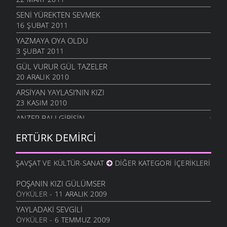
SENI YÜREKTEN SEVMEK
16 ŞUBAT 2011
YAZMAYA OYA OLDU
3 ŞUBAT 2011
GÜL VURUR GÜL TAZELER
20 ARALIK 2010
ARSIYAN YAYLASI’NIN KIZI
23 KASIM 2010
ANZER BALI GIBISIN
19 KASIM 2010
ERTÜRK DEMIRCI
SEVERIM İSTANBULU
14 EKIM 2010
ŞAVŞAT VE KÜLTÜR-SANAT
DIĞER KATEGORI İÇERIKLERI
GÖZLER SESSIZ AĞLADI
10 EKIM 2010
POŞANIN KIZI GÜLÜMSER
ÖYKÜLER
- 11 ARALIK 2009
İÇIMDE SAKLIYORUM
29 EYLÜL 2010
YAYLADAKI SEVGILI
ÖYKÜLER
- 6 TEMMUZ 2009
SENSIZIM ŞIMDI