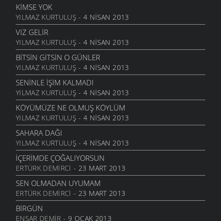
ÖYKÜLER
- 6 EYLÜL 2006
ÇEKMEK ZORUNDA MIYDIM ?
KIMSE YOK
2 ŞUBAT 2010
YILMAZ KURTULUŞ
- 4 NISAN 2013
AL ATEŞ
MANILER
- 6 EYLÜL 2006
UNUTULMUŞUM
VIZ GELIR
25 OCAK 2010
YILMAZ KURTULUŞ
- 4 NISAN 2013
YARE DIŞ
MANILER
- 6 EYLÜL 2006
KÜLLERIN SENIN
BITSIN GITSIN O GÜNLER
14 OCAK 2010
YILMAZ KURTULUŞ
- 4 NISAN 2013
BIR TÜRLÜ
MANILER
- 6 EYLÜL 2006
KELEPÇE VURMUŞLAR SULARIMIZA
SENINLE İŞIM KALMADI
7 OCAK 2010
YILMAZ KURTULUŞ
- 4 NISAN 2013
BIR BEYAZ
MANILER
- 6 EYLÜL 2006
BIR TOPRAĞIM
KÖYÜMÜZE NE OLMUŞ KÖYLÜM
2 OCAK 2010
YILMAZ KURTULUŞ
- 4 NISAN 2013
ÜZÜMÜ
MANILER
- 6 EYLÜL 2006
SONSUZ SEVGI
SAHARA DAĞI
28 ARALIK 2009
YILMAZ KURTULUŞ
- 4 NISAN 2013
TOMBALAK KEDI
ÖYKÜLER
- 19 TEMMUZ 2006
YILLANIYORSUN
İÇERIMDE ÇOĞALIYORSUN
22 ARALIK 2009
ERTÜRK DEMIRCI
- 23 MART 2013
KAR YAĞAR SAÇAKLARA
MANILER
- 2 HAZIRAN 2006
KIM BILIR
SEN OLMADAN UYUMAM
10 ARALIK 2009
ERTÜRK DEMIRCI
- 23 MART 2013
YOLLADIM YARI YOLA
MANILER
- 2 HAZIRAN 2006
BANA YAZIK
BIRGÜN
10 ARALIK 2009
ENSAR DEMIR
- 9 OCAK 2013
YARADANA