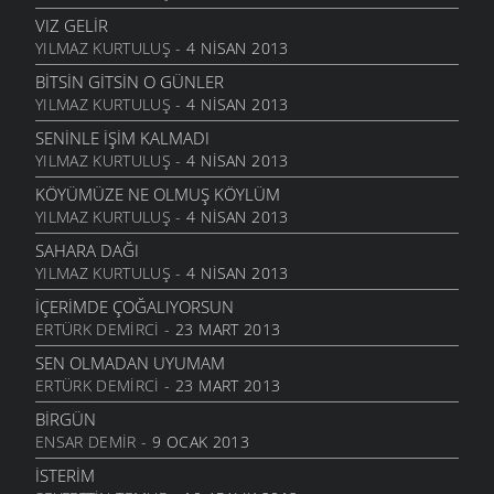
6 MART 2006
VIZ GELIR
YILMAZ KURTULUŞ
- 4 NISAN 2013
ANNE
6 MART 2006
BITSIN GITSIN O GÜNLER
YILMAZ KURTULUŞ
- 4 NISAN 2013
NATAŞA
6 MART 2006
SENINLE İŞIM KALMADI
YILMAZ KURTULUŞ
- 4 NISAN 2013
ACABA
6 MART 2006
KÖYÜMÜZE NE OLMUŞ KÖYLÜM
YILMAZ KURTULUŞ
- 4 NISAN 2013
DOLUDUR
6 MART 2006
SAHARA DAĞI
YILMAZ KURTULUŞ
- 4 NISAN 2013
DAHASI VAR
6 MART 2006
İÇERIMDE ÇOĞALIYORSUN
ERTÜRK DEMIRCI
- 23 MART 2013
ÖĞRETMENI GÖR
6 MART 2006
SEN OLMADAN UYUMAM
ERTÜRK DEMIRCI
- 23 MART 2013
ÇORUH
6 MART 2006
BIRGÜN
ENSAR DEMIR
- 9 OCAK 2013
SANA MUHTACIM
6 MART 2006
İSTERIM