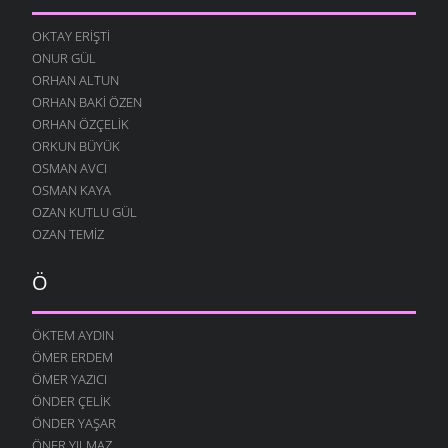
YENIDEN
10 AĞUSTOS 2004
OKTAY ERIŞTI
ONUR GÜL
DILFEZ
24 TEMMUZ 2004
ORHAN ALTUN
ORHAN BAKI ÖZEN
ORHAN ÖZÇELIK
ORKUN BÜYÜK
OSMAN AVCI
OSMAN KAYA
OZAN KUTLU GÜL
OZAN TEMIZ
Ö
ÖKTEM AYDIN
ÖMER ERDEM
ÖMER YAZICI
ÖNDER ÇELIK
ÖNDER YAŞAR
ÖNER YILMAZ