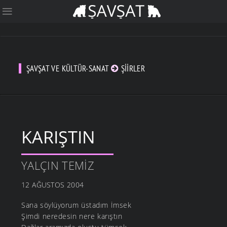
ŞAVŞAT VE KÜLTÜR-SANAT
ŞIIRLER
KARIŞTIN
YALÇIN TEMIZ
12 AĞUSTOS 2004
Sana söylüyorum üstadım İmsek
Şimdi neredesin nere karıştın