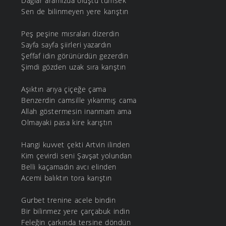
Dağlar aramızda oluştu tümsek
Sen de bilinmeyen yere karıştın
Peş peşine mısraları dizerdin
Sayfa sayfa şiirleri yazardın
Şeffaf idin görünürdün gezerdin
Şimdi gözden uzak sıra karıştın
Aşıktın arıya çiçeğe çama
Benzerdin camsille yıkanmış cama
Allah göstermesin inanmam ama
Olmayaki pasa kire karıştın
Hangi kuvvet çekti Artvin ilinden
Kim çevirdi seni Şavşat yolundan
Belli kaçamadın avcı elinden
Acemi balıktın tora karıştın
Gurbet trenine acele bindin
Bir bilinmez yere çarçabuk indin
Feleğin çarkında tersine döndün