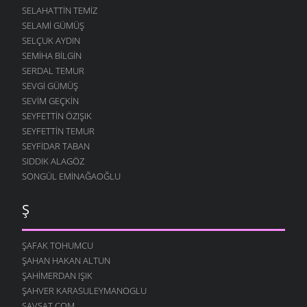
SELAHATTIN TEMIZ
SELAMI GÜMÜŞ
SELÇUK AYDIN
SEMIHA BILGIN
SERDAL TEMUR
SEVGI GÜMÜŞ
SEVIM GEÇKIN
SEYFETTIN ÖZIŞIK
SEYFETTIN TEMUR
SEYFIDAR TABAN
SIDDIK ALAGÖZ
SONGÜL EMINAĞAOĞLU
Ş
ŞAFAK TOHUMCU
ŞAHAN HAKAN ALTUN
ŞAHIMERDAN IŞIK
ŞAHVER KARASULEYMANOGLU
ŞAVŞAT.COM