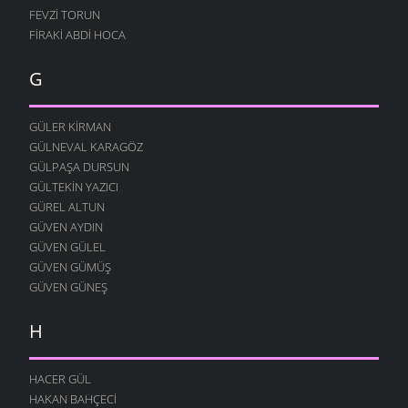
MURTEZ
FEVZI TORUN
12 AĞUSTOS 2004
FIRAKI ABDI HOCA
DOLAŞIYORUZ
12 AĞUSTOS 2004
G
YOK YOK
12 AĞUSTOS 2004
GÜLER KIRMAN
FESTIVAL
GÜLNEVAL KARAGÖZ
12 AĞUSTOS 2004
GÜLPAŞA DURSUN
GÜLTEKIN YAZICI
MERAKLI MELAHAT
GÜREL ALTUN
12 AĞUSTOS 2004
GÜVEN AYDIN
HALK EĞITIMI
GÜVEN GÜLEL
12 AĞUSTOS 2004
GÜVEN GÜMÜŞ
HASTAHANEDE DURUM
GÜVEN GÜNEŞ
12 AĞUSTOS 2004
H
GIDIYORUZ
12 AĞUSTOS 2004
ÖZÜRLÜ YAŞAMAK
HACER GÜL
12 AĞUSTOS 2004
HAKAN BAHÇECI