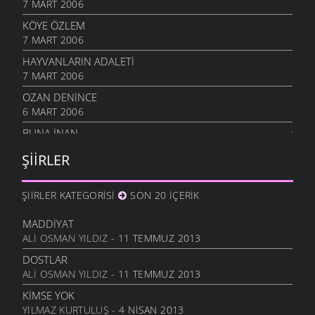
7 MART 2006
KÖYE ÖZLEM
7 MART 2006
HAYVANLARIN ADALETI
7 MART 2006
OZAN DENINCE
6 MART 2006
BUNA İNAN
6 MART 2006
ŞIIRLER
NASIL OLUR
6 MART 2006
ŞIIRLER KATEGORISI
SON 20 İÇERIK
İHTIYAR İNSAN
6 MART 2006
MADDIYAT
ALI OSMAN YILDIZ
- 11 TEMMUZ 2013
SEVGI ÜSTÜNE
6 MART 2006
DOSTLAR
ALI OSMAN YILDIZ
- 11 TEMMUZ 2013
ANLATAMADIK
6 MART 2006
KIMSE YOK
YILMAZ KURTULUŞ
- 4 NISAN 2013
GEL