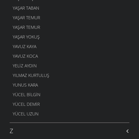
DOST BİLDİKLERİM
4 MART 2006
YAŞAR TABAN
ŞAVŞETLİNIN GELENEGİ
YAŞAR TEMUR
4 MART 2006
YAŞAR TEMUR
DUDAK
YAŞAR YOKUŞ
4 MART 2006
YAVUZ KAYA
GEL ÖĞRETMENE
4 MART 2006
YAVUZ KOCA
YANDIM
YELIZ AYDIN
4 MART 2006
YILMAZ KURTULUŞ
AYAKKABIMA
YUNUS KARA
4 MART 2006
YÜCEL BILGIN
Mİ Kİ
4 MART 2006
YÜCEL DEMIR
O ZAMAN BUYUR
YÜCEL UZUN
4 MART 2006
ARTVIN
Z
4 MART 2006