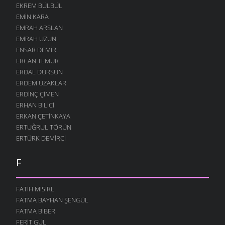
EKREM BÜLBÜL
13 AĞUSTOS 2004
EMIN KARA
SEN NIYE
EMRAH ARSLAN
12 AĞUSTOS 2004
EMRAH UZUN
NE GÜZELDIR
ENSAR DEMIR
12 AĞUSTOS 2004
ERCAN TEMUR
ERDAL DURSUN
KARIŞTIN
ERDEM UZAKLAR
12 AĞUSTOS 2004
ERDINÇ ÇIMEN
BÖYLE GITMEZ KI
ERHAN BILICI
12 AĞUSTOS 2004
ERKAN ÇETINKAYA
GÖZLERIM
ERTUĞRUL TÖRÜN
12 AĞUSTOS 2004
ERTÜRK DEMIRCI
ANNELER GÜNÜ
F
12 AĞUSTOS 2004
BOĞA DESTANI
12 AĞUSTOS 2004
FATIH MISIRLI
FATMA BAYHAN ŞENGÜL
İŞGÜZAR BABA
FATMA BIBER
12 AĞUSTOS 2004
FERIT GÜL