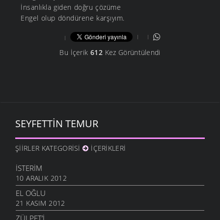
İnsanlıkla giden doğru çözüme
Engel olup döndürene karşıyım.
Bu İçerik
612
Kez Görüntülendi
SEYFETTIN TEMUR
ŞIIRLER KATEGORISI
İÇERIKLERI
İSTERIM
10 ARALIK 2012
EL OĞLU
21 KASIM 2012
ZÜLPET’I