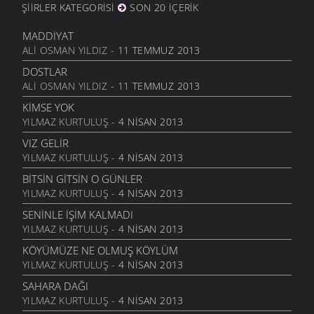
ŞIIRLER KATEGORISI
SON 20 İÇERIK
ANAM
3 ARALIK 2011
MADDIYAT
HESLER
ALI OSMAN YILDIZ
- 11 TEMMUZ 2013
27 KASIM 2011
DOSTLAR
BILEMEDIM
ALI OSMAN YILDIZ
- 11 TEMMUZ 2013
24 KASIM 2011
KIMSE YOK
VARDIR
YILMAZ KURTULUŞ
- 4 NISAN 2013
5 KASIM 2011
VIZ GELIR
TOPRAKTIR
YILMAZ KURTULUŞ
- 4 NISAN 2013
5 KASIM 2011
BITSIN GITSIN O GÜNLER
BITTI ÖĞRETMENIM
YILMAZ KURTULUŞ
- 4 NISAN 2013
22 AĞUSTOS 2011
SENINLE İŞIM KALMADI
GENÇIYAN
YILMAZ KURTULUŞ
- 4 NISAN 2013
15 AĞUSTOS 2011
KÖYÜMÜZE NE OLMUŞ KÖYLÜM
ALDIRMA GÜLÜM
YILMAZ KURTULUŞ
- 4 NISAN 2013
13 AĞUSTOS 2011
SAHARA DAĞI
BENDE VARIM
YILMAZ KURTULUŞ
- 4 NISAN 2013
24 TEMMUZ 2011