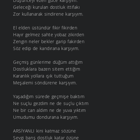
Düşünceyi ezen güce karşıyım.
Geleceği kurulan dostluk ittifakı
Zor kullanarak sindirene karşıyım.
El elden üstündür fikir fikirden
Hayır gelmez sahte yobaz zikirden
Zengin neler bekler garip fakirden
Söz edip de kandırana karşıyım.
Geçmiş günlerime düğüm attığım
Dostluklara bazen sitem ettiğim
Karanlık yollara ışık tuttuğum
Meşalemi söndürene karşıyım.
Yaşadığım sürede geçmişe baktım
Ne suçlu gezdim ne de suçlu çıktım
Ne bir can aldım ne de yuva yıktım
Umudumu dondurana karşıyım.
ARSİYANLI kini katmaz sözüne
Sevgi barış dostluk katar özüne