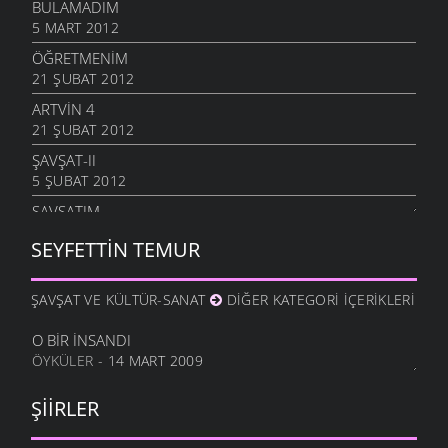
BULAMADIM
5 MART 2012
ÖĞRETMENIM
21 ŞUBAT 2012
ARTVIN 4
21 ŞUBAT 2012
ŞAVŞAT-II
5 ŞUBAT 2012
ŞAVŞATIM
25 OCAK 2012
SEYFETTIN TEMUR
METINE
17 OCAK 2012
ŞAVŞAT VE KÜLTÜR-SANAT
DIĞER KATEGORI İÇERIKLERI
HALA OĞLU
31 ARALIK 2011
O BIR İNSANDI
ÖYKÜLER
- 14 MART 2009
NE OLUR OĞUL
20 ARALIK 2011
ŞIIRLER
DURDUM
10 ARALIK 2011