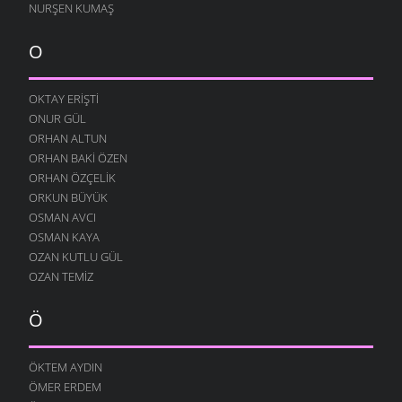
NURŞEN KUMAŞ
24 OCAK 2009
BOROBANA GIDERDI
O
18 OCAK 2009
NE KÖYÜ TANIR, NE DE KÜLTÜRÜNÜ
OKTAY ERIŞTI
13 OCAK 2009
ONUR GÜL
DINLE BENI OĞULCAN
ORHAN ALTUN
11 OCAK 2009
ORHAN BAKI ÖZEN
FILISTIN İÇIN UYAN
ORHAN ÖZÇELIK
7 OCAK 2009
ORKUN BÜYÜK
OSMAN AVCI
AĞLARDI
OSMAN KAYA
7 OCAK 2009
OZAN KUTLU GÜL
KÖYÜMÜ TANI
OZAN TEMIZ
7 OCAK 2009
Ö
ÖKTEM AYDIN
ÖMER ERDEM