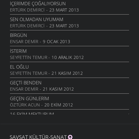
İÇERIMDE ÇOĞALIYORSUN
SARI KIZ
ERTÜRK DEMIRCI
- 23 MART 2013
16 TEMMUZ 2011
SEN OLMADAN UYUMAM
GELIN CANLAR
ERTÜRK DEMIRCI
- 23 MART 2013
3 TEMMUZ 2011
BIRGÜN
ARTVINIM II
ENSAR DEMIR
- 9 OCAK 2013
29 HAZIRAN 2011
İSTERIM
İNANMIŞTIN
SEYFETTIN TEMUR
- 10 ARALIK 2012
26 HAZIRAN 2011
EL OĞLU
MANILER
SEYFETTIN TEMUR
- 21 KASIM 2012
10 HAZIRAN 2011
GEÇTI BENDEN
SÜRDÜM ATIMI
ENSAR DEMIR
- 21 KASIM 2012
3 HAZIRAN 2011
GEÇEN GÜNLERIM
ARKADAŞ
ÖZTÜRK ACUN
- 20 EKIM 2012
1 HAZIRAN 2011
16.EKIM MEKTUBUM
ŞIIRIM
ÖZTÜRK ACUN
- 17 EKIM 2012
31 MAYIS 2011
EFKARIM VAR
BIZIM ORDA ESKIDEN
ŞAVŞAT KÜLTÜR-SANAT
KIBAR ALTUNAL
- 5 EKIM 2012