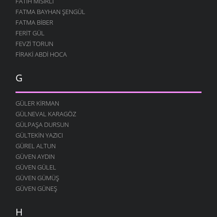
FATIH MISIRLI
14 ARALIK 2009
FATMA BAYHAN ŞENGÜL
ÖĞREN MATEMATIĞI
FATMA BIBER
9 ARALIK 2009
FERIT GÜL
GÖR ÖĞRETMENIM
FEVZI TORUN
5 ARALIK 2009
FIRAKI ABDI HOCA
MEMUR NIYAZI
G
26 KASIM 2009
ÖĞRETMEN
23 KASIM 2009
GÜLER KIRMAN
GÜLNEVAL KARAGÖZ
İNSAN OLALIM BEYLER
GÜLPAŞA DURSUN
23 KASIM 2009
GÜLTEKIN YAZICI
SEVDAN ETTI
GÜREL ALTUN
21 KASIM 2009
GÜVEN AYDIN
DOĞAYI ÖZLERDIK
GÜVEN GÜLEL
21 KASIM 2009
GÜVEN GÜMÜŞ
GÜVEN GÜNEŞ
SÖZÜM ANLAYANA
15 KASIM 2009
H
HALI PERIŞAN