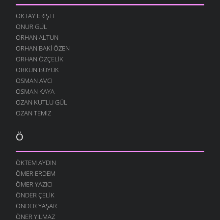
NE KÖYÜ TANIR, NE DE KÜLTÜRÜNÜ
OKTAY ERIŞTI
13 OCAK 2009
ONUR GÜL
DINLE BENI OĞULCAN
ORHAN ALTUN
11 OCAK 2009
ORHAN BAKI ÖZEN
FILISTIN İÇIN UYAN
ORHAN ÖZÇELIK
7 OCAK 2009
ORKUN BÜYÜK
OSMAN AVCI
AĞLARDI
OSMAN KAYA
7 OCAK 2009
OZAN KUTLU GÜL
KÖYÜMÜ TANI
OZAN TEMIZ
7 OCAK 2009
Ö
ÖKTEM AYDIN
ÖMER ERDEM
ÖMER YAZICI
ÖNDER ÇELIK
ÖNDER YAŞAR
ÖNER YILMAZ