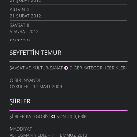
21 ŞUBAT 2012
ARTVIN 4
21 ŞUBAT 2012
ŞAVŞAT-II
5 ŞUBAT 2012
ŞAVŞATIM
25 OCAK 2012
SEYFETTIN TEMUR
METINE
17 OCAK 2012
ŞAVŞAT VE KÜLTÜR-SANAT
DIĞER KATEGORI İÇERIKLERI
HALA OĞLU
31 ARALIK 2011
O BIR İNSANDI
ÖYKÜLER
- 14 MART 2009
NE OLUR OĞUL
20 ARALIK 2011
ŞIIRLER
DURDUM
10 ARALIK 2011
ŞIIRLER KATEGORISI
SON 20 İÇERIK
ANAM
3 ARALIK 2011
MADDIYAT
HESLER
ALI OSMAN YILDIZ
- 11 TEMMUZ 2013