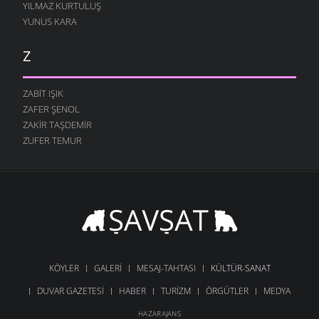
YILMAZ KURTULUŞ
YUNUS KARA
Z
ZABIT IŞIK
ZAFER ŞENOL
ZAKIR TAŞDEMIR
ZUFER TEMUR
KÖYLER
GALERI
MESAJ-TAHTASI
KÜLTÜR-SANAT
DUVAR GAZETESI
HABER
TURIZM
ÖRGÜTLER
MEDYA
HAZARAJANS