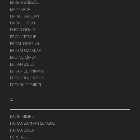
EKREM BÜLBÜL
22 OCAK 2010
EMIN KARA
AYRIM YAPMAK NIYE
EMRAH ARSLAN
12 OCAK 2010
EMRAH UZUN
ENSAR DEMIR
DERELER ÖZGÜR AKSIN
ERCAN TEMUR
5 OCAK 2010
ERDAL DURSUN
SERMAYE GELDI
ERDEM UZAKLAR
3 OCAK 2010
ERDINÇ ÇIMEN
HAL BOZUK
ERHAN BILICI
29 ARALIK 2009
ERKAN ÇETINKAYA
ERTUĞRUL TÖRÜN
YAZMAZ KALEM NERDESIN
ERTÜRK DEMIRCI
25 ARALIK 2009
OLMAZDI
F
20 ARALIK 2009
DUYUN BENI
FATIH MISIRLI
14 ARALIK 2009
FATMA BAYHAN ŞENGÜL
ÖĞREN MATEMATIĞI
FATMA BIBER
9 ARALIK 2009
FERIT GÜL