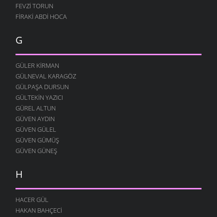
GÖR ÖĞRETMENIM
FEVZI TORUN
5 ARALIK 2009
FIRAKI ABDI HOCA
MEMUR NIYAZI
G
26 KASIM 2009
ÖĞRETMEN
23 KASIM 2009
GÜLER KIRMAN
GÜLNEVAL KARAGÖZ
İNSAN OLALIM BEYLER
GÜLPAŞA DURSUN
23 KASIM 2009
GÜLTEKIN YAZICI
SEVDAN ETTI
GÜREL ALTUN
21 KASIM 2009
GÜVEN AYDIN
DOĞAYI ÖZLERDIK
GÜVEN GÜLEL
21 KASIM 2009
GÜVEN GÜMÜŞ
GÜVEN GÜNEŞ
SÖZÜM ANLAYANA
15 KASIM 2009
H
HALI PERIŞAN
13 KASIM 2009
HACER GÜL
KÖYDE SENI BEKLIYOR
HAKAN BAHÇECI
4 KASIM 2009