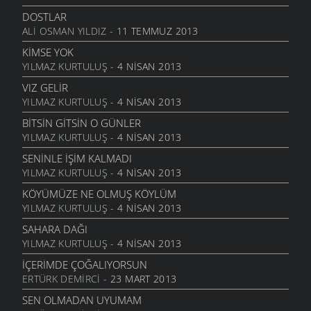
27 KASIM 2011
DOSTLAR
BILEMEDIM
ALI OSMAN YILDIZ
- 11 TEMMUZ 2013
24 KASIM 2011
KIMSE YOK
VARDIR
YILMAZ KURTULUŞ
- 4 NISAN 2013
5 KASIM 2011
VIZ GELIR
TOPRAKTIR
YILMAZ KURTULUŞ
- 4 NISAN 2013
5 KASIM 2011
BITSIN GITSIN O GÜNLER
BITTI ÖĞRETMENIM
YILMAZ KURTULUŞ
- 4 NISAN 2013
22 AĞUSTOS 2011
SENINLE İŞIM KALMADI
GENÇIYAN
YILMAZ KURTULUŞ
- 4 NISAN 2013
15 AĞUSTOS 2011
KÖYÜMÜZE NE OLMUŞ KÖYLÜM
ALDIRMA GÜLÜM
YILMAZ KURTULUŞ
- 4 NISAN 2013
13 AĞUSTOS 2011
SAHARA DAĞI
BENDE VARIM
YILMAZ KURTULUŞ
- 4 NISAN 2013
24 TEMMUZ 2011
İÇERIMDE ÇOĞALIYORSUN
SARI KIZ
ERTÜRK DEMIRCI
- 23 MART 2013
16 TEMMUZ 2011
SEN OLMADAN UYUMAM