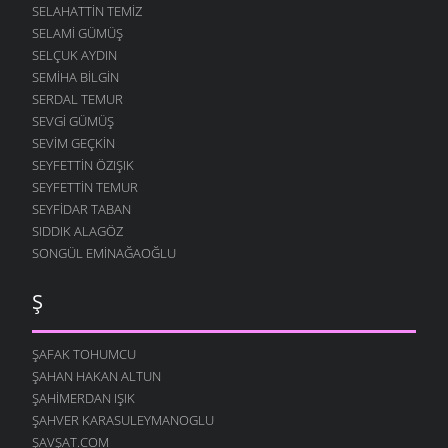
SELAHATTIN TEMIZ
SELAMI GÜMÜŞ
SELÇUK AYDIN
SEMIHA BILGIN
SERDAL TEMUR
SEVGI GÜMÜŞ
SEVIM GEÇKIN
SEYFETTIN ÖZIŞIK
SEYFETTIN TEMUR
SEYFIDAR TABAN
SIDDIK ALAGÖZ
SONGÜL EMINAĞAOĞLU
Ş
ŞAFAK TOHUMCU
ŞAHAN HAKAN ALTUN
ŞAHIMERDAN IŞIK
ŞAHVER KARASULEYMANOGLU
ŞAVŞAT.COM