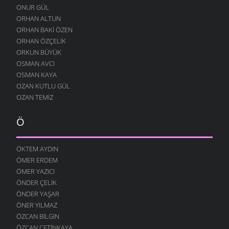
ONUR GÜL
DINLE BENI OĞULCAN
ORHAN ALTUN
11 OCAK 2009
ORHAN BAKI ÖZEN
FILISTIN İÇIN UYAN
ORHAN ÖZÇELIK
7 OCAK 2009
ORKUN BÜYÜK
OSMAN AVCI
AĞLARDI
OSMAN KAYA
7 OCAK 2009
OZAN KUTLU GÜL
KÖYÜMÜ TANI
OZAN TEMIZ
7 OCAK 2009
Ö
ÖKTEM AYDIN
ÖMER ERDEM
ÖMER YAZICI
ÖNDER ÇELIK
ÖNDER YAŞAR
ÖNER YILMAZ
ÖZCAN BILGIN
ÖZCAN ÇETINKAYA