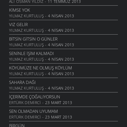
BILEMEDIM
ALI OSMAN YILDIZ
- 11 TEMMUZ 2013
24 KASIM 2011
KIMSE YOK
VARDIR
YILMAZ KURTULUŞ
- 4 NISAN 2013
5 KASIM 2011
VIZ GELIR
TOPRAKTIR
YILMAZ KURTULUŞ
- 4 NISAN 2013
5 KASIM 2011
BITSIN GITSIN O GÜNLER
BITTI ÖĞRETMENIM
YILMAZ KURTULUŞ
- 4 NISAN 2013
22 AĞUSTOS 2011
SENINLE İŞIM KALMADI
GENÇIYAN
YILMAZ KURTULUŞ
- 4 NISAN 2013
15 AĞUSTOS 2011
KÖYÜMÜZE NE OLMUŞ KÖYLÜM
ALDIRMA GÜLÜM
YILMAZ KURTULUŞ
- 4 NISAN 2013
13 AĞUSTOS 2011
SAHARA DAĞI
BENDE VARIM
YILMAZ KURTULUŞ
- 4 NISAN 2013
24 TEMMUZ 2011
İÇERIMDE ÇOĞALIYORSUN
SARI KIZ
ERTÜRK DEMIRCI
- 23 MART 2013
16 TEMMUZ 2011
SEN OLMADAN UYUMAM
GELIN CANLAR
ERTÜRK DEMIRCI
- 23 MART 2013
3 TEMMUZ 2011
BIRGÜN