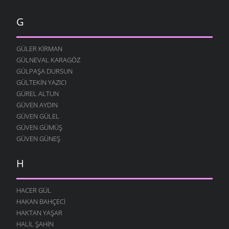
MEMUR NIYAZI
G
26 KASIM 2009
ÖĞRETMEN
23 KASIM 2009
GÜLER KIRMAN
GÜLNEVAL KARAGÖZ
İNSAN OLALIM BEYLER
GÜLPAŞA DURSUN
23 KASIM 2009
GÜLTEKIN YAZICI
SEVDAN ETTI
GÜREL ALTUN
21 KASIM 2009
GÜVEN AYDIN
DOĞAYI ÖZLERDIK
GÜVEN GÜLEL
21 KASIM 2009
GÜVEN GÜMÜŞ
GÜVEN GÜNEŞ
SÖZÜM ANLAYANA
15 KASIM 2009
H
HALI PERIŞAN
13 KASIM 2009
HACER GÜL
KÖYDE SENI BEKLIYOR
HAKAN BAHÇECI
4 KASIM 2009
HAKTAN YAŞAR
YOLUMUZ VARDIĞI ZAMAN
HALIL ŞAHIN