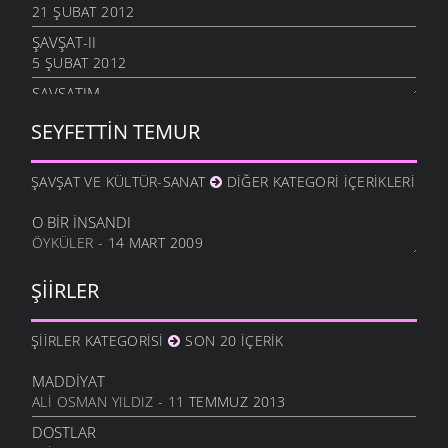
21 ŞUBAT 2012
ŞAVŞAT-II
5 ŞUBAT 2012
ŞAVŞATIM
25 OCAK 2012
SEYFETTIN TEMUR
METINE
17 OCAK 2012
ŞAVŞAT VE KÜLTÜR-SANAT
DIĞER KATEGORI İÇERIKLERI
HALA OĞLU
31 ARALIK 2011
O BIR İNSANDI
ÖYKÜLER
- 14 MART 2009
NE OLUR OĞUL
20 ARALIK 2011
ŞIIRLER
DURDUM
10 ARALIK 2011
ŞIIRLER KATEGORISI
SON 20 İÇERIK
ANAM
3 ARALIK 2011
MADDIYAT
HESLER
ALI OSMAN YILDIZ
- 11 TEMMUZ 2013
27 KASIM 2011
DOSTLAR