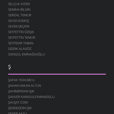
SELÇUK AYDIN
SEMIHA BILGIN
SERDAL TEMUR
SEVGI GÜMÜŞ
SEVIM GEÇKIN
SEYFETTIN ÖZIŞIK
SEYFETTIN TEMUR
SEYFIDAR TABAN
SIDDIK ALAGÖZ
SONGÜL EMINAĞAOĞLU
Ş
ŞAFAK TOHUMCU
ŞAHAN HAKAN ALTUN
ŞAHIMERDAN IŞIK
ŞAHVER KARASULEYMANOGLU
ŞAVŞAT.COM
ŞEMSEDDIN IŞIK
ŞENER AKSU