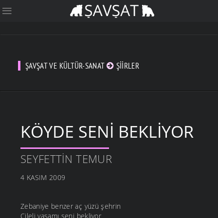
ŞAVŞAT VE KÜLTÜR-SANAT
ŞIIRLER
KÖYDE SENI BEKLIYOR
SEYFETTIN TEMUR
4 KASIM 2009
Zebaniye benzer aç yüzü şehrin
Çileli yaşamı seni bekliyor