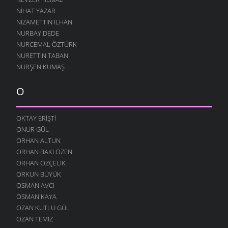
SEVGI EMEK İSTER
NIHAT YAZAR
16 ŞUBAT 2009
NIZAMETTIN İLHAN
HATIRLAR SENI KÖYÜMÜN İNSANI
NURBAY DEDE
8 ŞUBAT 2009
NURCEMAL ÖZTÜRK
NURETTIN TABAN
BOROBANA GIDERDI
NURŞEN KUMAŞ
24 OCAK 2009
BOROBANA GIDERDI
O
18 OCAK 2009
NE KÖYÜ TANIR, NE DE KÜLTÜRÜNÜ
OKTAY ERIŞTI
13 OCAK 2009
ONUR GÜL
DINLE BENI OĞULCAN
ORHAN ALTUN
11 OCAK 2009
ORHAN BAKI ÖZEN
FILISTIN İÇIN UYAN
ORHAN ÖZÇELIK
7 OCAK 2009
ORKUN BÜYÜK
OSMAN AVCI
AĞLARDI
OSMAN KAYA
7 OCAK 2009
OZAN KUTLU GÜL
KÖYÜMÜ TANI
OZAN TEMIZ
7 OCAK 2009