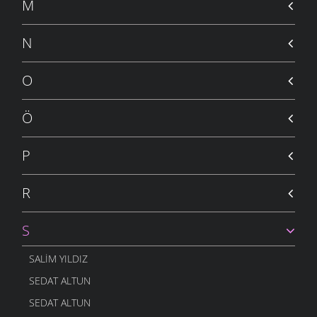
30 OCAK 2011
M
İSTEMEM
30 OCAK 2011
N
İSYANIM VAR
24 OCAK 2011
O
İNSANLIK
24 OCAK 2011
Ö
GELSIN -2
19 ARALIK 2010
P
ÇOCUĞUM
13 ARALIK 2010
R
SOR BILIRLER
12 ARALIK 2010
S
UTANSIN
5 ARALIK 2010
SALIM YILDIZ
GELSIN
SEDAT ALTUN
30 KASIM 2010
SEDAT ALTUN
ÖĞRETMEN