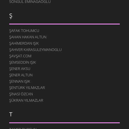
SONGÜL EMINAĞAOĞLU
Ş
ŞAFAK TOHUMCU
ŞAHAN HAKAN ALTUN
ŞAHIMERDAN IŞIK
ŞAHVER KARASULEYMANOGLU
ŞAVŞAT.COM
ŞEMSEDDIN IŞIK
ŞENER AKSU
ŞENER ALTUN
ŞENNAN IŞIK
ŞENTÜRK YILMAZLAR
ŞINASI ÖZCAN
ŞÜKRAN YILMAZLAR
T