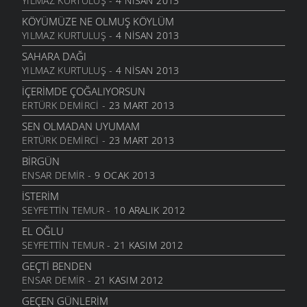
YILMAZ KURTULUŞ
- 4 NISAN 2013
15 AĞUSTOS 2011
KÖYÜMÜZE NE OLMUŞ KÖYLÜM
ALDIRMA GÜLÜM
YILMAZ KURTULUŞ
- 4 NISAN 2013
13 AĞUSTOS 2011
SAHARA DAĞI
BENDE VARIM
YILMAZ KURTULUŞ
- 4 NISAN 2013
24 TEMMUZ 2011
İÇERIMDE ÇOĞALIYORSUN
SARI KIZ
ERTÜRK DEMIRCI
- 23 MART 2013
16 TEMMUZ 2011
SEN OLMADAN UYUMAM
GELIN CANLAR
ERTÜRK DEMIRCI
- 23 MART 2013
3 TEMMUZ 2011
BIRGÜN
ARTVINIM II
ENSAR DEMIR
- 9 OCAK 2013
29 HAZIRAN 2011
İSTERIM
İNANMIŞTIN
SEYFETTIN TEMUR
- 10 ARALIK 2012
26 HAZIRAN 2011
EL OĞLU
MANILER
SEYFETTIN TEMUR
- 21 KASIM 2012
10 HAZIRAN 2011
GEÇTI BENDEN
SÜRDÜM ATIMI
ENSAR DEMIR
- 21 KASIM 2012
3 HAZIRAN 2011
GEÇEN GÜNLERIM