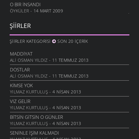
31 ARALIK 2011
O BIR İNSANDI
ÖYKÜLER
- 14 MART 2009
NE OLUR OĞUL
20 ARALIK 2011
ŞIIRLER
DURDUM
10 ARALIK 2011
ŞIIRLER KATEGORISI
SON 20 İÇERIK
ANAM
3 ARALIK 2011
MADDIYAT
HESLER
ALI OSMAN YILDIZ
- 11 TEMMUZ 2013
27 KASIM 2011
DOSTLAR
BILEMEDIM
ALI OSMAN YILDIZ
- 11 TEMMUZ 2013
24 KASIM 2011
KIMSE YOK
VARDIR
YILMAZ KURTULUŞ
- 4 NISAN 2013
5 KASIM 2011
VIZ GELIR
TOPRAKTIR
YILMAZ KURTULUŞ
- 4 NISAN 2013
5 KASIM 2011
BITSIN GITSIN O GÜNLER
BITTI ÖĞRETMENIM
YILMAZ KURTULUŞ
- 4 NISAN 2013
22 AĞUSTOS 2011
SENINLE İŞIM KALMADI
GENÇIYAN