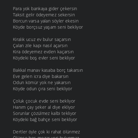
Para yok bankaya gider çekersin
Taksit gelir ödeyemez sekersin
Borcun varsa yalan söyler ekesin
Köyde borçsuz yaşam seni bekliyor
Kiralık ucuz ev bulur saçarsın
Çalan zile kapı nasıl açarsın
Kira ödeyemez evden kaçarsın
Köydeki boş evler seni bekliyor
Bakkal manav kasaba borç takarsın
Eve gelen icra diye bakarsın
Odun kömür yok ne yakarsın
Köyde odun çıra seni bekliyor
Çoluk çocuk evde seni bekliyor
Hanım çay şeker al diye ekliyor
Sorunlar çözülmez kalbi tekliyor
Köydeki bağ bahçe seni bekliyor
Dertler öyle çok ki rahat ölünmez
Ölünce boş mezar yeri bulunmaz