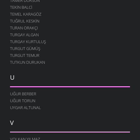
TAMER DURSUN
TEKIN BALCI
TEMEL KARAGÖZ
TUĞRUL KESKIN
TURAN ORAKÇI
TURGAY ALGAN
TURGAY KURTULUŞ
TURGUT GÜMÜŞ
TURGUT TEMUR
TUTKUN DURUKAN
U
UĞUR BERBER
UĞUR TORUN
UYGAR ALTUNAL
V
VOLKAN YILMAZ