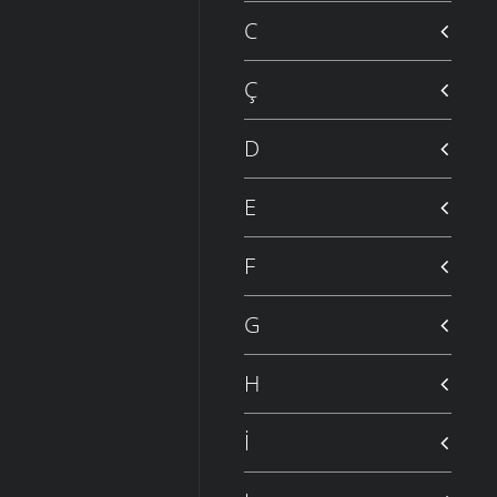
C
Ç
D
E
F
G
H
İ