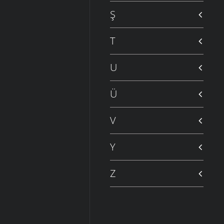
Ş
T
U
Ü
V
Y
Z