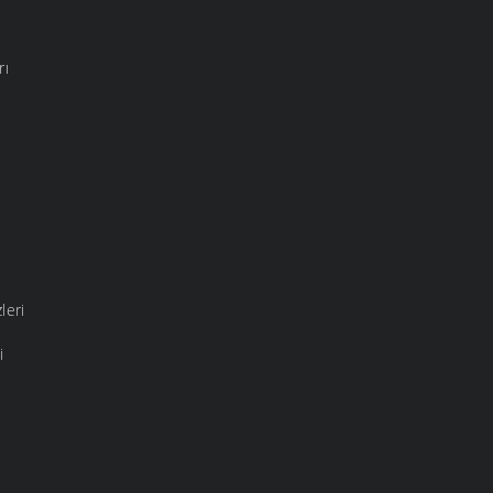
rı
leri
i