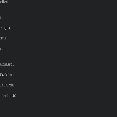
lleri
u
okuştu
uştu
çtu
süzülürdü
düzülürdü
üzülürdü
e üzülürdü