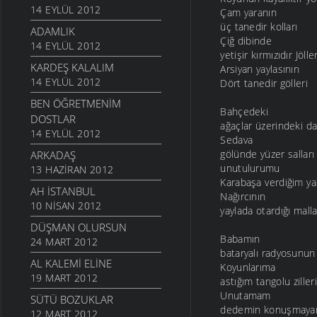
14 EYLÜL 2012
Çam yaranın
üç tanedir kolları
ADAMLIK
Çiğ dibinde
14 EYLÜL 2012
yetişir kırmızıdır Jöller
KARDEŞ KALALIM
Arsiyan yaylasının
14 EYLÜL 2012
Dört tanedir gölleri
BEN ÖĞRETMENIM
Bahçedeki
DOSTLAR
ağaçlar üzerindeki dal
14 EYLÜL 2012
Sedava
gölünde yüzer salları
ARKADAŞ
unutulurumu
13 HAZIRAN 2012
Karabaşa verdiğim yal
AH İSTANBUL
Nağırcının
10 NISAN 2012
yaylada otardığı malla
DÜŞMAN OLURSUN
Babamın
24 MART 2012
bataryalı radyosunun 
AL KALEMI ELINE
Koyunlarıma
19 MART 2012
astığım tangolu zilleri
Unutamam
SÜTÜ BOZUKLAR
dedemin konuşmayan 
12 MART 2012