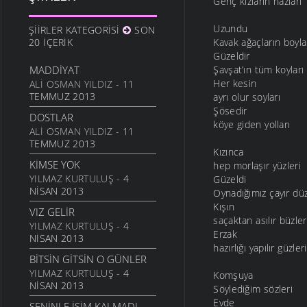
Genç kızların nazları
10 ARALIK 2011
ANAM
Uzundu
ŞIIRLER KATEGORISI
SON
3 ARALIK 2011
20 İÇERIK
Kavak ağaçların boyla
Güzeldir
HESLER
MADDIYAT
Şavşat’ın tüm koyları
27 KASIM 2011
Her kesin
ALI OSMAN YILDIZ
- 11
BILEMEDIM
TEMMUZ 2013
ayrı olur soyları
24 KASIM 2011
Şösedir
DOSTLAR
köye giden yolları
VARDIR
ALI OSMAN YILDIZ
- 11
TEMMUZ 2013
5 KASIM 2011
Kızınca
KIMSE YOK
TOPRAKTIR
hep morlaşır yüzleri
YILMAZ KURTULUŞ
- 4
5 KASIM 2011
Güzeldi
NISAN 2013
Oynadığımız çayır düz
BITTI ÖĞRETMENIM
Kışın
VIZ GELIR
22 AĞUSTOS 2011
saçaktan asılır büzler
YILMAZ KURTULUŞ
- 4
Erzak
GENÇIYAN
NISAN 2013
hazırlığı yapılır güzleri
15 AĞUSTOS 2011
BITSIN GITSIN O GÜNLER
ALDIRMA GÜLÜM
YILMAZ KURTULUŞ
- 4
Komşuya
13 AĞUSTOS 2011
NISAN 2013
Söylediğim sözleri
Evde
BENDE VARIM
SENINLE İŞIM KALMADI