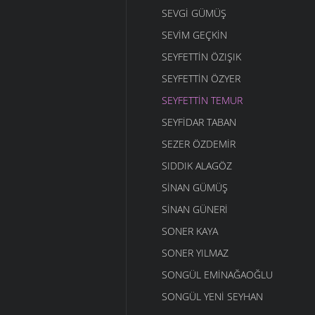
SEVGI GÜMÜŞ
SEVIM GEÇKIN
SEYFETTIN ÖZIŞIK
SEYFETTIN ÖZYER
SEYFETTIN TEMUR
SEYFIDAR TABAN
SEZER ÖZDEMIR
SIDDIK ALAGÖZ
SINAN GÜMÜŞ
SINAN GÜNERI
SONER KAYA
SONER YILMAZ
SONGÜL EMINAĞAOĞLU
SONGÜL YENI SEYHAN