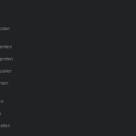
ozları
yemleri
gemleri
yünler
nleri
ri
i
elleri