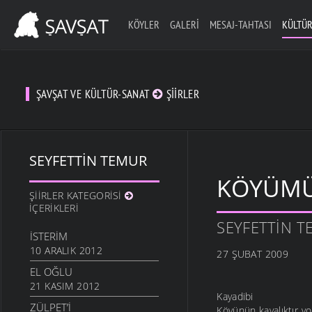
KÖYLER
GALERI
MESAJ-TAHTASI
KÜLTÜR
ŞAVŞAT VE KÜLTÜR-SANAT
ŞIIRLER
SEYFETTIN TEMUR
KÖYÜMÜ
ŞIIRLER KATEGORISI
İÇERIKLERI
SEYFETTIN 
İSTERIM
10 ARALIK 2012
27 ŞUBAT 2009
EL OĞLU
21 KASIM 2012
Kayadibi
ZÜLPET’I
Köyünün kayalıktır yol