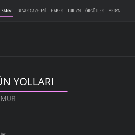
-SANAT
DUVAR GAZETESI
HABER
TURIZM
ÖRGÜTLER
MEDYA
N YOLLARI
TEMUR
ları