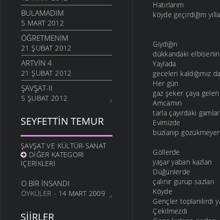
Hatırlarım
BULAMADIM
köyde geçirdiğim yılla
5 MART 2012
ÖĞRETMENIM
Giydiğin
21 ŞUBAT 2012
dükkandaki elbisenin
ARTVIN 4
Yaylada
21 ŞUBAT 2012
geceleri kaldığımız d
Her gün
ŞAVŞAT-II
gaz şeker çaya gelen
5 ŞUBAT 2012
Amcamın
ŞAVŞATIM
tarla çayırdaki gamlar
SEYFETTIN TEMUR
Evimizde
25 OCAK 2012
buzlanıp gözükmeyen
METINE
ŞAVŞAT VE KÜLTÜR-SANAT
17 OCAK 2012
Göllerde
DIĞER KATEGORI
yaşar yaban kazları
HALA OĞLU
İÇERIKLERI
Düğünlerde
31 ARALIK 2011
çalınır gurup sazları
O BIR İNSANDI
NE OLUR OĞUL
Köyde
ÖYKÜLER
- 14 MART 2009
20 ARALIK 2011
Gençler toplanılırdı y
Çekilmezdi
DURDUM
ŞIIRLER