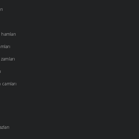
rı
 hamları
amları
 zamları
ı
 camları
azları