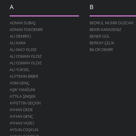
A
B
İNSANLIK
24 OCAK 2011
ADNAN SUBAŞ
BEDRUL MÜNIR DÜZCAN
GELSIN -2
ADNAN TOKDEMIR
BEKIR KARADENIZ
19 ARALIK 2010
ALI DEMIRCI
BENER GÜL
ÇOCUĞUM
ALI KARA
BERKAY ÇELIK
13 ARALIK 2010
ALI NACI YILDIZ
BILOR DEMIR
SOR BILIRLER
ALI OSMAN YILDIZ
12 ARALIK 2010
ALI OSMAN YILDIZ
ALI YÜKSEL
UTANSIN
ALPTEKIN BIBER
5 ARALIK 2010
ASIM GENÇ
GELSIN
AŞIK YANĞUNI
30 KASIM 2010
ATTILA ŞIMŞEK
ÖĞRETMEN
AYFETTIN GEÇKIN
22 KASIM 2010
AYHAN DEDE
AYHAN GENÇ
DEĞIL MI?
AYHAN YAZICI
22 KASIM 2010
AYSUN COŞKUN
AŞKI NEYLEYIM