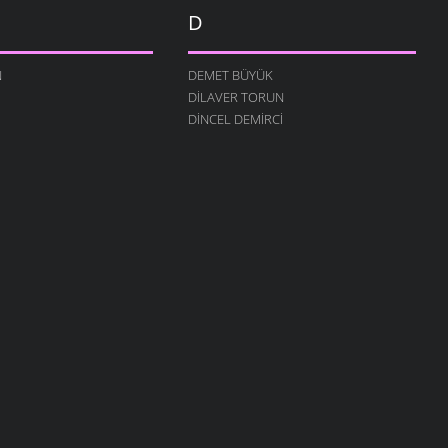
D
N
DEMET BÜYÜK
DILAVER TORUN
DINCEL DEMIRCI