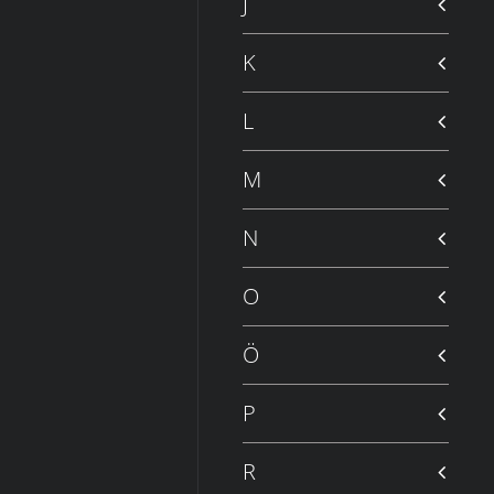
J
K
L
M
N
O
Ö
P
R