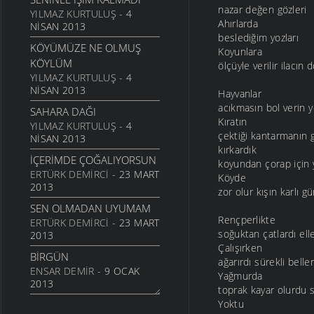
nazar değen gözleri
24 TEMMUZ 2011
YILMAZ KURTULUŞ
- 4
Ahırlarda
NISAN 2013
SARI KIZ
beslediğim yozları
KÖYÜMÜZE NE OLMUŞ
16 TEMMUZ 2011
Koyunlara
KÖYLÜM
ölçüyle verilir ilacın d
GELIN CANLAR
YILMAZ KURTULUŞ
- 4
3 TEMMUZ 2011
NISAN 2013
Hayvanlar
ARTVINIM II
acıkmasın bol verin 
SAHARA DAĞI
29 HAZIRAN 2011
Kıratın
YILMAZ KURTULUŞ
- 4
çektiği kantarmanın 
NISAN 2013
İNANMIŞTIN
kırkardık
26 HAZIRAN 2011
İÇERIMDE ÇOĞALIYORSUN
koyundan çorap için 
ERTÜRK DEMIRCI
- 23 MART
MANILER
Köyde
2013
10 HAZIRAN 2011
zor olur kışın karlı gü
SEN OLMADAN UYUMAM
SÜRDÜM ATIMI
Rençperlikte
ERTÜRK DEMIRCI
- 23 MART
3 HAZIRAN 2011
soğuktan çatlardı elle
2013
ARKADAŞ
Çalışırken
BIRGÜN
ağarırdı sürekli beller
1 HAZIRAN 2011
ENSAR DEMIR
- 9 OCAK
Yağmurda
ŞIIRIM
2013
toprak kayar olurdu s
31 MAYIS 2011
Yoktu
İSTERIM