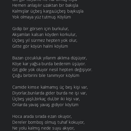
Hemen anlaşılır uzaktan bir bakışla
Kalmışlar üçbeş karga,üçbeş baykuşla
Yok olmaya yüz tutmuş Köylüm
Gidip bir görsen için burkulur,
Akşamları kalsan köyden korkulur,
Üçbeş yıl sürmez hepten yok olur,
Gitte gör köyün halini köylüm
Bazan çocukluk yıllarım aklıma düşüyor,
Köye kar yağsa burda bedenim üşüyor.
Git gide yok oluyor nesil hepten değişiyor.
Çoğu birbirini bile tanımıyor köylüm
Camide kimse kalmamış üç beş kişi var,
Diyorlar,bunlarda gider burda ne işi var,
Üçbeş yaşlı,birkaç dul,bir iki kişi var,
Onlarda yavaş yavaş gidiyor köylüm
Hoca arada sırada ezan okuyor,
Dereler bomboş olmuş tuhaf kokuyor,
Ne yolu kalmış nede suyu akıyor,