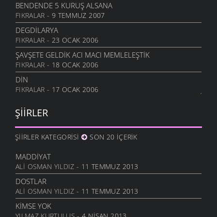
15 KASIM 2007
BENDENDE 5 KURUŞ ALSANA
FIKRALAR
- 9 TEMMUZ 2007
YAYLALARIN GARIP KALISI
16 MART 2007
DEGDİLARYA
FIKRALAR
- 23 OCAK 2006
MUTLULUK
24 ŞUBAT 2007
ŞAVŞETE GELDIK ACI MACI MEMLELEŞTIK
FIKRALAR
- 18 OCAK 2006
VEKILIM
24 ŞUBAT 2007
DİN
FIKRALAR
- 17 OCAK 2006
ŞIIRLER
ŞIIRLER KATEGORISI
SON 20 İÇERIK
MADDIYAT
ALI OSMAN YILDIZ
- 11 TEMMUZ 2013
DOSTLAR
ALI OSMAN YILDIZ
- 11 TEMMUZ 2013
KIMSE YOK
YILMAZ KURTULUŞ
- 4 NISAN 2013