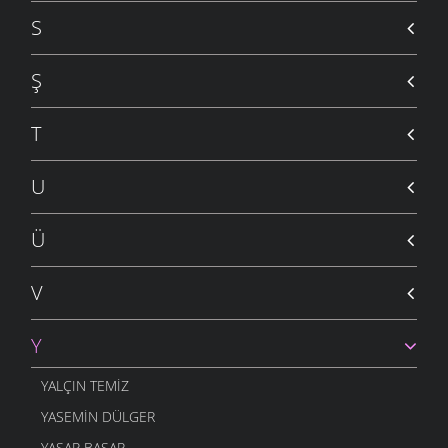
S
Ş
T
U
Ü
V
Y
YALÇIN TEMIZ
YASEMIN DÜLGER
YAŞAR BAŞAR