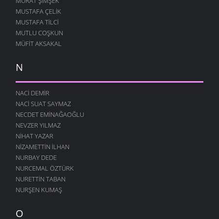
MURAT ŞIMŞEK
MUSTAFA ÇELIK
MUSTAFA TILCI
MUTLU COŞKUN
MÜFIT AKSAKAL
N
NACI DEMIR
NACI SUAT SAYMAZ
NECDET EMINAĞAOĞLU
NEVZER YILMAZ
NIHAT YAZAR
NIZAMETTIN İLHAN
NURBAY DEDE
NURCEMAL ÖZTÜRK
NURETTIN TABAN
NURŞEN KUMAŞ
O