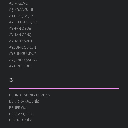
ASIM GENÇ
AŞIK YANĞUNI
ATTILA ŞIMŞEK
AYFETTIN GEÇKIN
AYHAN DEDE
AYHAN GENÇ
AYHAN YAZICI
AYSUN COŞKUN
AYSUN GÜNDÜZ
AYŞENUR ŞAHAN
AYTEN DEDE
B
BEDRUL MÜNIR DÜZCAN
BEKIR KARADENIZ
BENER GÜL
BERKAY ÇELIK
BILOR DEMIR