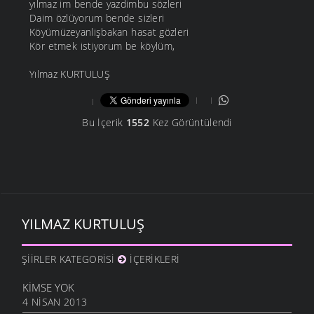
yılmaz im bende yazdimbu sözleri
Daim özlüyorum bende sizleri
Köyümüzeyanlişbakan hasat gözleri
Kör etmek istiyorum be köylüm,
Yılmaz KURTULUŞ
Bu İçerik
1552
Kez Görüntülendi
YILMAZ KURTULUŞ
ŞIIRLER KATEGORISI
İÇERIKLERI
KIMSE YOK
4 NISAN 2013