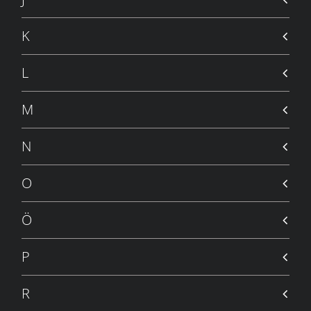
K
L
M
N
O
Ö
P
R