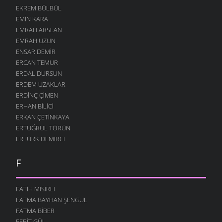
EKREM BÜLBÜL
EMIN KARA
EMRAH ARSLAN
EMRAH UZUN
ENSAR DEMIR
ERCAN TEMUR
ERDAL DURSUN
ERDEM UZAKLAR
ERDINÇ ÇIMEN
ERHAN BILICI
ERKAN ÇETINKAYA
ERTUĞRUL TÖRÜN
ERTÜRK DEMIRCI
F
FATIH MISIRLI
FATMA BAYHAN ŞENGÜL
FATMA BIBER
FERIT GÜL