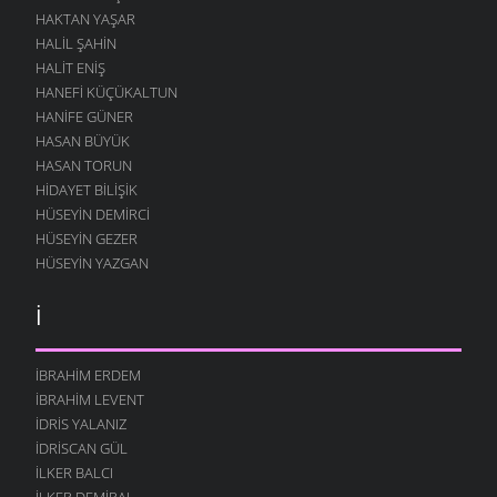
HAKTAN YAŞAR
HALIL ŞAHIN
HALIT ENIŞ
HANEFI KÜÇÜKALTUN
HANIFE GÜNER
HASAN BÜYÜK
HASAN TORUN
HIDAYET BILIŞIK
HÜSEYIN DEMIRCI
HÜSEYIN GEZER
HÜSEYIN YAZGAN
İ
İBRAHIM ERDEM
İBRAHIM LEVENT
İDRIS YALANIZ
IDRISCAN GÜL
İLKER BALCI
İLKER DEMIRAL