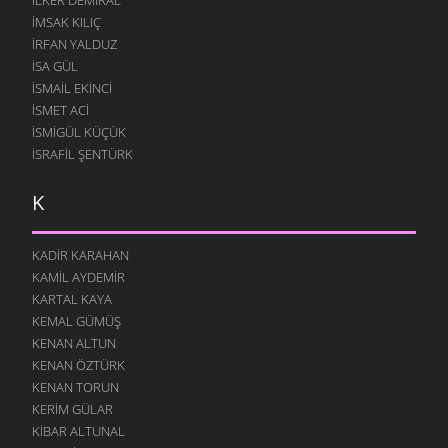
İMSAK KILIÇ
İRFAN YALDUZ
ISA GÜL
ISMAIL EKINCI
İSMET ACI
İSMIGÜL KÜÇÜK
İSRAFIL ŞENTÜRK
K
KADIR KARAHAN
KAMIL AYDEMIR
KARTAL KAYA
KEMAL GÜMÜŞ
KENAN ALTUN
KENAN ÖZTÜRK
KENAN TORUN
KERIM GÜLAR
KIBAR ALTUNAL