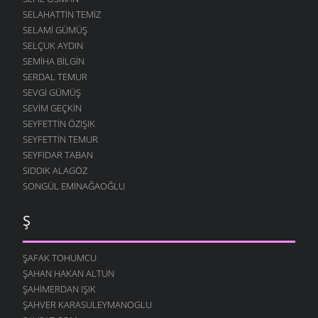
SELAHATTIN TEMIZ
SELAMI GÜMÜŞ
SELÇUK AYDIN
SEMIHA BILGIN
SERDAL TEMUR
SEVGI GÜMÜŞ
SEVIM GEÇKIN
SEYFETTIN ÖZIŞIK
SEYFETTIN TEMUR
SEYFIDAR TABAN
SIDDIK ALAGÖZ
SONGÜL EMINAĞAOĞLU
Ş
ŞAFAK TOHUMCU
ŞAHAN HAKAN ALTUN
ŞAHIMERDAN IŞIK
ŞAHVER KARASULEYMANOGLU