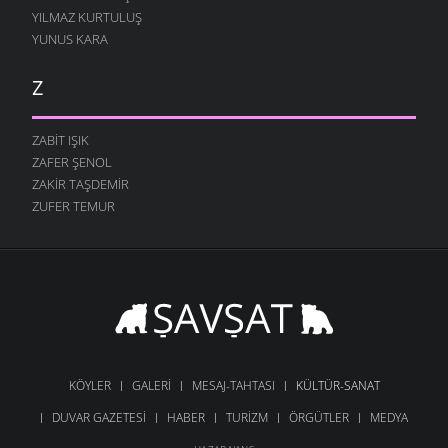
YILMAZ KURTULUŞ
YUNUS KARA
Z
ZABIT IŞIK
ZAFER ŞENOL
ZAKIR TAŞDEMIR
ZUFER TEMUR
KÖYLER
GALERI
MESAJ-TAHTASI
KÜLTÜR-SANAT
DUVAR GAZETESI
HABER
TURIZM
ÖRGÜTLER
MEDYA