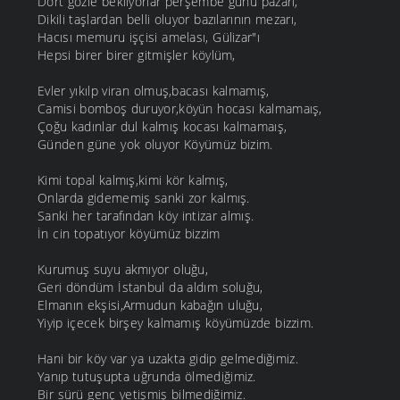
Dört gözle bekliyorlar perşembe günü pazarı,
Dikili taşlardan belli oluyor bazılarının mezarı,
Hacısı memuru işçisi amelası, Gülizar"ı
Hepsi birer birer gitmişler köylüm,
Evler yıkılp viran olmuş,bacası kalmamış,
Camisi bomboş duruyor,köyün hocası kalmamaış,
Çoğu kadınlar dul kalmış kocası kalmamaış,
Günden güne yok oluyor Köyümüz bizim.
Kimi topal kalmış,kimi kör kalmış,
Onlarda gidememiş sanki zor kalmış.
Sanki her tarafından köy intizar almış.
İn cin topatıyor köyümüz bizzim
Kurumuş suyu akmıyor oluğu,
Geri döndüm İstanbul da aldım soluğu,
Elmanın ekşisi,Armudun kabağın uluğu,
Yiyip içecek birşey kalmamış köyümüzde bizzim.
Hani bir köy var ya uzakta gidip gelmediğimiz.
Yanıp tutuşupta uğrunda ölmediğimiz.
Bir sürü genç yetişmiş bilmediğimiz.