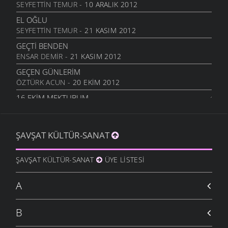
SEYFETTIN TEMUR
- 10 ARALIK 2012
EL OĞLU
SEYFETTIN TEMUR
- 21 KASIM 2012
GEÇTI BENDEN
ENSAR DEMIR
- 21 KASIM 2012
GEÇEN GÜNLERIM
ÖZTÜRK ACUN
- 20 EKIM 2012
16.EKIM MEKTUBUM
ÖZTÜRK ACUN
- 17 EKIM 2012
EFKARIM VAR
ŞAVŞAT KÜLTÜR-SANAT
KIBAR ALTUNAL
- 5 EKIM 2012
BAHTINA KÜSME
ŞAVŞAT KÜLTÜR-SANAT
ÜYE LISTESI
KIBAR ALTUNAL
- 5 EKIM 2012
BENDEN SELAM GÖTÜRÜN
A
KIBAR ALTUNAL
- 5 EKIM 2012
GECE GÖZLÜM
B
ERTÜRK DEMIRCI
- 28 EYLÜL 2012