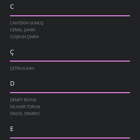
C
CANTEKIN GÜMÜŞ
CEMAL ŞAHIN
COŞKUN ÇIMEN
Ç
ÇETIN ALKAN
D
DEMET BÜYÜK
DILAVER TORUN
DINCEL DEMIRCI
E