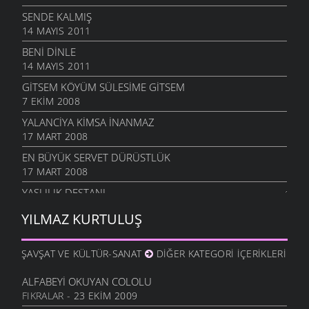
SENDE KALMIŞ
14 MAYIS 2011
BENI DINLE
14 MAYIS 2011
GITSEM KÖYÜM SÜLESIME GITSEM
7 EKIM 2008
YALANCIYA KIMSA İNANMAZ
17 MART 2008
EN BÜYÜK SERVET DÜRÜSTLÜK
17 MART 2008
YAŞLILIK DESTANI
8 OCAK 2008
YILMAZ KURTULUŞ
BAŞIN DIK OLSUN
5 ARALIK 2007
ŞAVŞAT VE KÜLTÜR-SANAT
DIĞER KATEGORI İÇERIKLERI
BANA NE, BOŞ VER DEMEYIN
22 KASIM 2007
ALFABEYI OKUYAN COLOLU
FIKRALAR
- 23 EKIM 2009
ÖZLEDIM BEN KÖYÜMÜ ÖZLEDIM