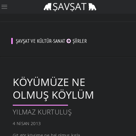
ŞAVŞAT VE KÜLTÜR-SANAT
ŞIIRLER
KÖYÜMÜZE NE
OLMUŞ KÖYLÜM
YILMAZ KURTULUŞ
4 NISAN 2013
Git gör köyüme ne hal olmuş kışla