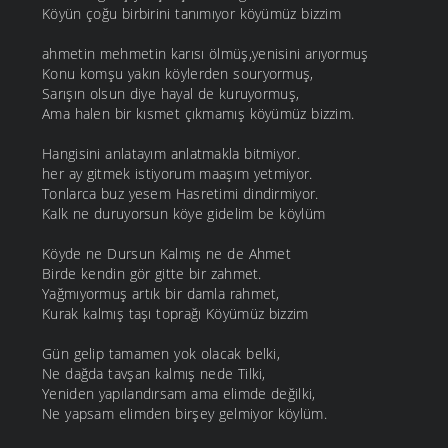
Köyün çoğu birbirini tanımıyor köyümüz bizzim
ahmetin mehmetin karısı ölmüş,yenisini arıyormuş
Konu komşu yakın köylerden souryormuş,
Sarışın olsun diye hayal de kuruyormuş,
Ama halen bir kısmet çıkmamış köyümüz bizzim.
Hangisini anlatayım anlatmakla bitmiyor.
her ay gitmek istiyorum maaşım yetmiyor.
Tonlarca buz yesem Hasretimi dindirmiyor.
Kalk ne duruyorsun köye gidelim be köylüm
Köyde ne Dursun Kalmış ne de Ahmet
Birde kendin gör gitte bir zahmet.
Yağmıyormuş artık bir damla rahmet,
Kurak kalmış taşı toprağı Köyümüz bizzim
Gün gelip tamamen yok olacak belki,
Ne dağda tavşan kalmış nede Tilki,
Yeniden yapılandırsam ama elimde değilki,
Ne yapsam elimden birşey gelmiyor köylüm.