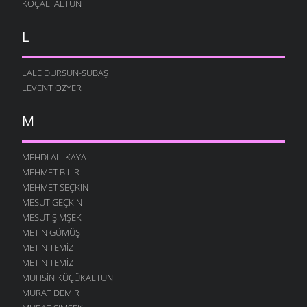
KOÇALI ALTUN
L
LALE DURSUN-SUBAŞ
LEVENT ÖZYER
M
MEHDI ALI KAYA
MEHMET BILIR
MEHMET SEÇKIN
MESUT GEÇKIN
MESUT ŞIMŞEK
METIN GÜMÜŞ
METIN TEMIZ
METIN TEMIZ
MUHSIN KÜÇÜKALTUN
MURAT DEMIR