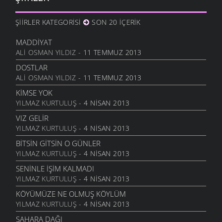
DURDUM
10 ARALIK 2011
ŞIIRLER KATEGORISI
SON 20 İÇERIK
ANAM
3 ARALIK 2011
MADDIYAT
HESLER
ALI OSMAN YILDIZ
- 11 TEMMUZ 2013
27 KASIM 2011
DOSTLAR
BILEMEDIM
ALI OSMAN YILDIZ
- 11 TEMMUZ 2013
24 KASIM 2011
KIMSE YOK
VARDIR
YILMAZ KURTULUŞ
- 4 NISAN 2013
5 KASIM 2011
VIZ GELIR
TOPRAKTIR
YILMAZ KURTULUŞ
- 4 NISAN 2013
5 KASIM 2011
BITSIN GITSIN O GÜNLER
BITTI ÖĞRETMENIM
YILMAZ KURTULUŞ
- 4 NISAN 2013
22 AĞUSTOS 2011
SENINLE İŞIM KALMADI
GENÇIYAN
YILMAZ KURTULUŞ
- 4 NISAN 2013
15 AĞUSTOS 2011
KÖYÜMÜZE NE OLMUŞ KÖYLÜM
ALDIRMA GÜLÜM
YILMAZ KURTULUŞ
- 4 NISAN 2013
13 AĞUSTOS 2011
SAHARA DAĞI