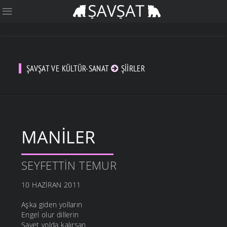
ŞAVŞAT VE KÜLTÜR-SANAT
ŞIIRLER
MANILER
SEYFETTIN TEMUR
10 HAZIRAN 2011
Aşka giden yolların
Engel olur dillerin
Şayet yolda kalırsan