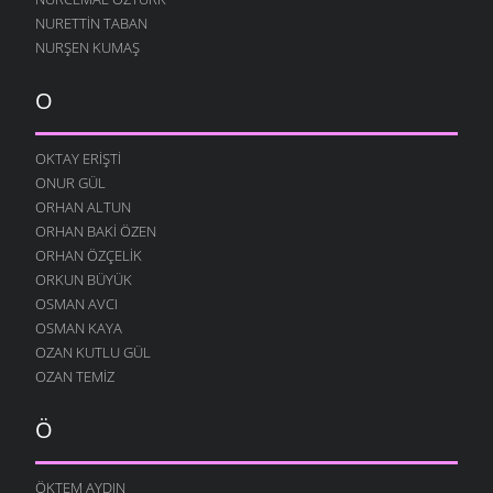
NURETTIN TABAN
BOROBANA GIDERDI
NURŞEN KUMAŞ
24 OCAK 2009
BOROBANA GIDERDI
O
18 OCAK 2009
NE KÖYÜ TANIR, NE DE KÜLTÜRÜNÜ
OKTAY ERIŞTI
13 OCAK 2009
ONUR GÜL
DINLE BENI OĞULCAN
ORHAN ALTUN
11 OCAK 2009
ORHAN BAKI ÖZEN
FILISTIN İÇIN UYAN
ORHAN ÖZÇELIK
7 OCAK 2009
ORKUN BÜYÜK
OSMAN AVCI
AĞLARDI
OSMAN KAYA
7 OCAK 2009
OZAN KUTLU GÜL
KÖYÜMÜ TANI
OZAN TEMIZ
7 OCAK 2009
Ö
ÖKTEM AYDIN