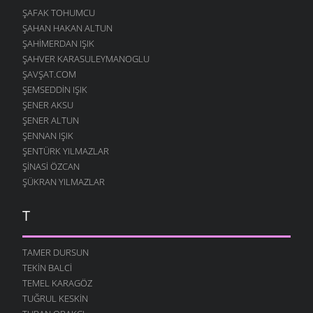
ŞAFAK TOHUMCU
ŞAHAN HAKAN ALTUN
ŞAHIMERDAN IŞIK
ŞAHVER KARASULEYMANOGLU
ŞAVŞAT.COM
ŞEMSEDDIN IŞIK
ŞENER AKSU
ŞENER ALTUN
ŞENNAN IŞIK
ŞENTÜRK YILMAZLAR
ŞINASI ÖZCAN
ŞÜKRAN YILMAZLAR
T
TAMER DURSUN
TEKIN BALCI
TEMEL KARAGÖZ
TUĞRUL KESKIN