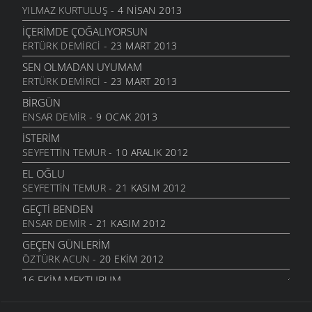
BENDE VARIM
YILMAZ KURTULUŞ
- 4 NISAN 2013
24 TEMMUZ 2011
İÇERIMDE ÇOĞALIYORSUN
SARI KIZ
ERTÜRK DEMIRCI
- 23 MART 2013
16 TEMMUZ 2011
SEN OLMADAN UYUMAM
GELIN CANLAR
ERTÜRK DEMIRCI
- 23 MART 2013
3 TEMMUZ 2011
BIRGÜN
ARTVINIM II
ENSAR DEMIR
- 9 OCAK 2013
29 HAZIRAN 2011
İSTERIM
İNANMIŞTIN
SEYFETTIN TEMUR
- 10 ARALIK 2012
26 HAZIRAN 2011
EL OĞLU
MANILER
SEYFETTIN TEMUR
- 21 KASIM 2012
10 HAZIRAN 2011
GEÇTI BENDEN
SÜRDÜM ATIMI
ENSAR DEMIR
- 21 KASIM 2012
3 HAZIRAN 2011
GEÇEN GÜNLERIM
ARKADAŞ
ÖZTÜRK ACUN
- 20 EKIM 2012
1 HAZIRAN 2011
16.EKIM MEKTUBUM
ŞIIRIM
ÖZTÜRK ACUN
- 17 EKIM 2012
31 MAYIS 2011