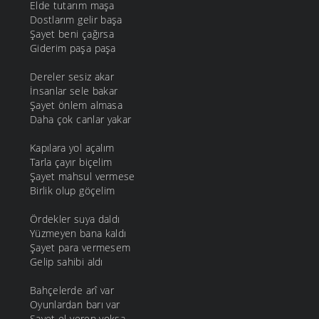
Elde tutarım maşa
Dostlarım gelir başa
Şayet beni çağırsa
Giderim paşa paşa
Dereler sesiz akar
İnsanlar sele bakar
Şayet önlem almasa
Daha çok canlar yakar
Kapılara yol açalım
Tarla çayır biçelim
Şayet mahsul vermese
Birlik olup göçelim
Ördekler suya daldı
Yüzmeyen bana kaldı
Şayet para vermesem
Gelip sahibi aldı
Bahçelerde arî var
Oyunlardan barı var
Şayet el veren yoksa