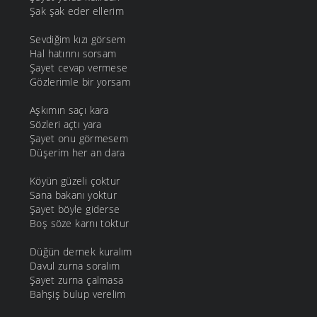
Şak şak eder ellerim
Sevdiğim kızı görsem
Hal hatırını sorsam
Şayet cevap vermese
Gözlerimle bir yorsam
Aşkımın saçı kara
Sözleri açtı yara
Şayet onu görmesem
Düşerim her an dara
Köyün güzeli çoktur
Sana bakanı yoktur
Şayet böyle giderse
Boş söze karnı toktur
Düğün dernek kuralım
Davul zurna soralım
Şayet zurna çalmasa
Bahşiş bulup verelim