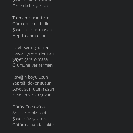
Onunda bir yarı var
Tutmam saçın telini
Görmem ince belini
Şayet hiç sarılmasan
Hep tutarım elini
Etrafı sarmış orman
Hastalığa yok derman
Şayet çare olmasa
Ölümüne ver ferman
Kavağın boyu uzun
Yaprağı döker güzün
Şayet sen utanmasan
Kızarsın senin yüzün
Dürüstün sözü aktır
Anlı tertemiz paktır
Şayet söz yalan ise
Götür nalbanda çaktır