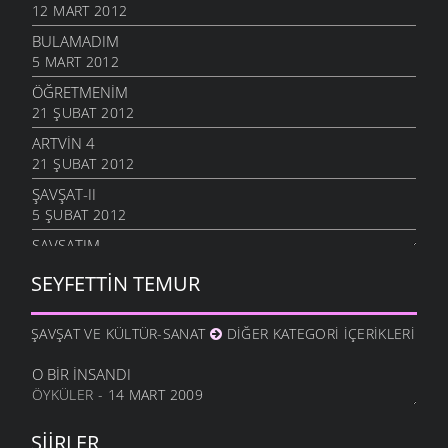
12 MART 2012
BULAMADIM
5 MART 2012
ÖĞRETMENIM
21 ŞUBAT 2012
ARTVIN 4
21 ŞUBAT 2012
ŞAVŞAT-II
5 ŞUBAT 2012
ŞAVŞATIM
25 OCAK 2012
SEYFETTIN TEMUR
METINE
17 OCAK 2012
ŞAVŞAT VE KÜLTÜR-SANAT
DIĞER KATEGORI İÇERIKLERI
HALA OĞLU
31 ARALIK 2011
O BIR İNSANDI
ÖYKÜLER
- 14 MART 2009
NE OLUR OĞUL
20 ARALIK 2011
ŞIIRLER