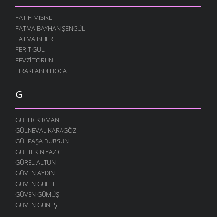
DUYUN BENI
FATIH MISIRLI
14 ARALIK 2009
FATMA BAYHAN ŞENGÜL
ÖĞREN MATEMATIĞI
FATMA BIBER
9 ARALIK 2009
FERIT GÜL
GÖR ÖĞRETMENIM
FEVZI TORUN
5 ARALIK 2009
FIRAKI ABDI HOCA
MEMUR NIYAZI
G
26 KASIM 2009
ÖĞRETMEN
23 KASIM 2009
GÜLER KIRMAN
GÜLNEVAL KARAGÖZ
İNSAN OLALIM BEYLER
GÜLPAŞA DURSUN
23 KASIM 2009
GÜLTEKIN YAZICI
SEVDAN ETTI
GÜREL ALTUN
21 KASIM 2009
GÜVEN AYDIN
DOĞAYI ÖZLERDIK
GÜVEN GÜLEL
21 KASIM 2009
GÜVEN GÜMÜŞ
GÜVEN GÜNEŞ
SÖZÜM ANLAYANA