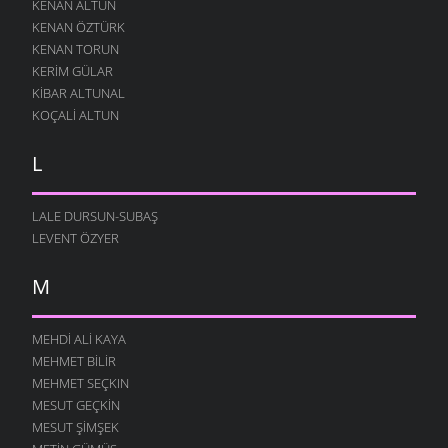
KENAN ALTUN
KENAN ÖZTÜRK
KENAN TORUN
KERIM GÜLAR
KIBAR ALTUNAL
KOÇALI ALTUN
L
LALE DURSUN-SUBAŞ
LEVENT ÖZYER
M
MEHDI ALI KAYA
MEHMET BILIR
MEHMET SEÇKIN
MESUT GEÇKIN
MESUT ŞIMŞEK