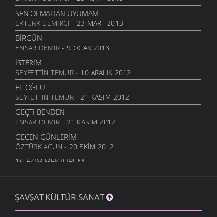
31 MART 2009
SEN OLMADAN UYUMAM
MEDENIYET IÇIN INDILER ŞEHIRE
ERTÜRK DEMIRCI
- 23 MART 2013
30 MART 2009
BIRGÜN
SEÇIM DEDIKLERI
ENSAR DEMIR
- 9 OCAK 2013
30 MART 2009
İSTERIM
ANADOLU
SEYFETTIN TEMUR
- 10 ARALIK 2012
24 MART 2009
EL OĞLU
VASIYET
SEYFETTIN TEMUR
- 21 KASIM 2012
11 MART 2009
GEÇTI BENDEN
MEMLEKETIMIN DAĞLARI
ENSAR DEMIR
- 21 KASIM 2012
9 MART 2009
GEÇEN GÜNLERIM
HASAN HOCAYA
ÖZTÜRK ACUN
- 20 EKIM 2012
9 MART 2009
16.EKIM MEKTUBUM
OLMAZ MI
ÖZTÜRK ACUN
- 17 EKIM 2012
5 MART 2009
EFKARIM VAR
HASRET
ŞAVŞAT KÜLTÜR-SANAT
KIBAR ALTUNAL
- 5 EKIM 2012
5 MART 2009
BAHTINA KÜSME