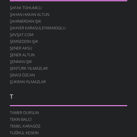
ŞAFAK TOHUMCU
ŞAHAN HAKAN ALTUN
ŞAHIMERDAN IŞIK
ŞAHVER KARASULEYMANOGLU
ŞAVŞAT.COM
ŞEMSEDDIN IŞIK
ŞENER AKSU
ŞENER ALTUN
ŞENNAN IŞIK
ŞENTÜRK YILMAZLAR
ŞINASI ÖZCAN
ŞÜKRAN YILMAZLAR
T
TAMER DURSUN
TEKIN BALCI
TEMEL KARAGÖZ
TUĞRUL KESKIN