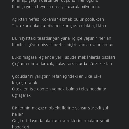
Kimi aç, geçim derdinde, düşünür her öğünü
Kimi çılgınca heyecan arar, saçarak milyonunu
Açlıktan nefesi kokanlar ekmek bulur çöplükten
Tuzu kuru olansa bihaber komşusundaki açlıktan
Bu hayattaki tezatlar yan yana, iç içe yaşanır her an
Kimileri güven hissetmezler hiçbir zaman yarınlardan
Lüks mağaza, eğlence yeri, asude mekânlarda bazıları
Çoğunun hep daracık, salaş sokaklarda sürer sızıları
Çocuklarını yarıştırır refah içindekiler ülke ülke
koşuşturarak
Ötekileri ise çöpten yemek bulma telaşındadırlar
uğraşarak
Birilerinin magazin objektiflerine yansır sürekli şuh
halleri
Geçim telaşında olanların yüreklerini hoplatır şehit
haberleri