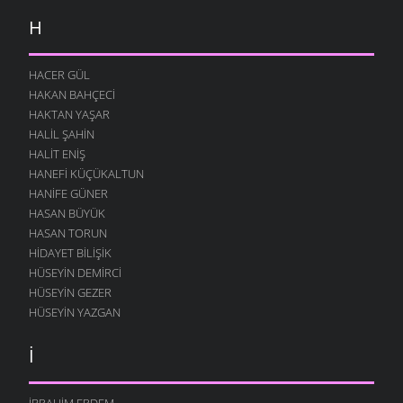
H
HACER GÜL
HAKAN BAHÇECI
HAKTAN YAŞAR
HALIL ŞAHIN
HALIT ENIŞ
HANEFI KÜÇÜKALTUN
HANIFE GÜNER
HASAN BÜYÜK
HASAN TORUN
HIDAYET BILIŞIK
HÜSEYIN DEMIRCI
HÜSEYIN GEZER
HÜSEYIN YAZGAN
İ
İBRAHIM ERDEM