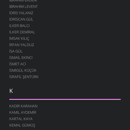
İBRAHIM LEVENT
İDRIS YALANIZ
IDRISCAN GÜL
İLKER BALCI
İLKER DEMIRAL
İMSAK KILIÇ
İRFAN YALDUZ
ISA GÜL
ISMAIL EKINCI
İSMET ACI
İSMIGÜL KÜÇÜK
İSRAFIL ŞENTÜRK
K
KADIR KARAHAN
KAMIL AYDEMIR
KARTAL KAYA
KEMAL GÜMÜŞ