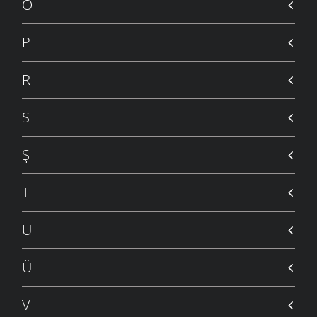
Ö
P
R
S
Ş
T
U
Ü
V