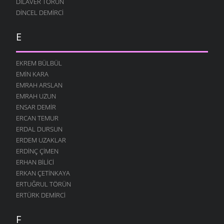
DILAVER TORUN
DINCEL DEMIRCI
E
EKREM BÜLBÜL
EMIN KARA
EMRAH ARSLAN
EMRAH UZUN
ENSAR DEMIR
ERCAN TEMUR
ERDAL DURSUN
ERDEM UZAKLAR
ERDINÇ ÇIMEN
ERHAN BILICI
ERKAN ÇETINKAYA
ERTUĞRUL TÖRÜN
ERTÜRK DEMIRCI
F