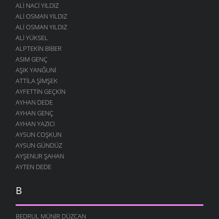
ALI NACI YILDIZ
ALI OSMAN YILDIZ
ALI OSMAN YILDIZ
ALI YÜKSEL
ALPTEKIN BIBER
ASIM GENÇ
AŞIK YANĞUNI
ATTILA ŞIMŞEK
AYFETTIN GEÇKIN
AYHAN DEDE
AYHAN GENÇ
AYHAN YAZICI
AYSUN COŞKUN
AYSUN GÜNDÜZ
AYŞENUR ŞAHAN
AYTEN DEDE
B
BEDRUL MÜNIR DÜZCAN