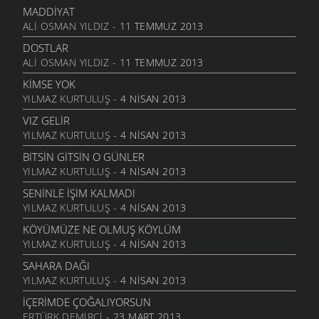
29 HAZIRAN 2009
MADDIYAT
KÖYÜMÜZ
ALI OSMAN YILDIZ
- 11 TEMMUZ 2013
29 MAYIS 2009
DOSTLAR
ISSIZ
ALI OSMAN YILDIZ
- 11 TEMMUZ 2013
29 MAYIS 2009
KIMSE YOK
ANNECIĞIM
YILMAZ KURTULUŞ
- 4 NISAN 2013
11 MAYIS 2009
VIZ GELIR
MEKTUP
YILMAZ KURTULUŞ
- 4 NISAN 2013
8 MAYIS 2009
BITSIN GITSIN O GÜNLER
BEBEĞIM
YILMAZ KURTULUŞ
- 4 NISAN 2013
27 NISAN 2009
SENINLE İŞIM KALMADI
GEL YETERKI
YILMAZ KURTULUŞ
- 4 NISAN 2013
27 NISAN 2009
KÖYÜMÜZE NE OLMUŞ KÖYLÜM
ANADOLU
YILMAZ KURTULUŞ
- 4 NISAN 2013
16 NISAN 2009
SAHARA DAĞI
SITEMKAR
YILMAZ KURTULUŞ
- 4 NISAN 2013
16 NISAN 2009
İÇERIMDE ÇOĞALIYORSUN
MEZARLIK KUŞLARI
ERTÜRK DEMIRCI
- 23 MART 2013