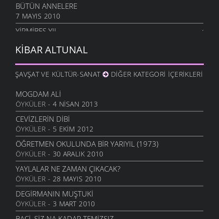
BÜTÜN ANNELERE
7 MAYIS 2010
YIRMIBEŞ YIL
26 NISAN 2010
KIBAR ALTUNAL
BAHAR
12 NISAN 2010
ŞAVŞAT VE KÜLTÜR-SANAT
DIĞER KATEGORI İÇERIKLERI
ÇARESIZ
6 NISAN 2010
MOGDAM ALI
ÖYKÜLER
- 4 NISAN 2013
SANMAYASIN HA
29 MART 2010
CEVIZLERIN DIBI
ÖYKÜLER
- 5 EKIM 2012
OĞLUMA
18 MART 2010
ÖĞRETMEN OKULUNDA BIR YARIYIL (1973)
ÖYKÜLER
- 30 ARALIK 2010
ÖZLEDIM ANNE
4 MART 2010
YAYLALAR NE ZAMAN ÇIKACAK?
ÖYKÜLER
- 28 MAYIS 2010
KÜLE DÖNMÜŞSÜN
3 MART 2010
DEGIRMANIN MUŞTUKI
ÖYKÜLER
- 3 MART 2010
YIL BITERKEN
25 ARALIK 2009
BACI, SIZ NA KADAR TEMIZSIZ