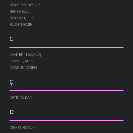
BEKIR KARADENIZ
BENER GÜL
BERKAY ÇELIK
BILOR DEMIR
C
CANTEKIN GÜMÜŞ
CEMAL ŞAHIN
COŞKUN ÇIMEN
Ç
ÇETIN ALKAN
D
DEMET BÜYÜK