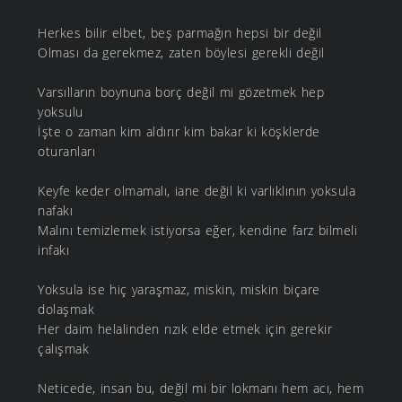
Herkes bilir elbet, beş parmağın hepsi bir değil
Olması da gerekmez, zaten böylesi gerekli değil
Varsılların boynuna borç değil mi gözetmek hep
yoksulu
İşte o zaman kim aldırır kim bakar ki köşklerde
oturanları
Keyfe keder olmamalı, iane değil ki varlıklının yoksula
nafakı
Malını temizlemek istiyorsa eğer, kendine farz bilmeli
infakı
Yoksula ise hiç yaraşmaz, miskin, miskin biçare
dolaşmak
Her daim helalinden rızık elde etmek için gerekir
çalışmak
Neticede, insan bu, değil mi bir lokmanı hem acı, hem