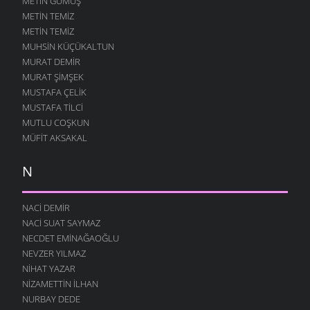
METIN GÜMÜŞ
METIN TEMIZ
METIN TEMIZ
MUHSIN KÜÇÜKALTUN
MURAT DEMIR
MURAT ŞIMŞEK
MUSTAFA ÇELIK
MUSTAFA TILCI
MUTLU COŞKUN
MÜFIT AKSAKAL
N
NACI DEMIR
NACI SUAT SAYMAZ
NECDET EMINAĞAOĞLU
NEVZER YILMAZ
NIHAT YAZAR
NIZAMETTIN İLHAN
NURBAY DEDE