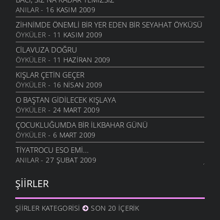
ANILAR
- 16 KASIM 2009
CEVIZLI
26 KASIM 2009
ZIHNIMDE ÖNEMLI BIR YER EDEN BIR SEYAHAT ÖYKÜSÜ
ÖYKÜLER
- 11 KASIM 2009
MEMLEKET HALLERI
16 KASIM 2009
CILAVUZA DOĞRU
ÖYKÜLER
- 11 HAZIRAN 2009
SORGU
3 KASIM 2009
KIŞLAR ÇETIN GEÇER
ÖYKÜLER
- 16 NISAN 2009
UMUTSUZLUK
3 KASIM 2009
O BAŞTAN GIDILECEK KIŞLAYA
ÖYKÜLER
- 24 MART 2009
ÇORUH
23 EKIM 2009
ÇOCUKLUĞUMDA BIR İLKBAHAR GÜNÜ
ÖYKÜLER
- 6 MART 2009
RUHUMDAKI BOŞLUK
23 EKIM 2009
TIYATROCU ESO EMI...
ANILAR
- 27 ŞUBAT 2009
İYI KI VARSIN KÖYÜM
3 EYLÜL 2009
ŞIIRLER
GEL GÖR KI
3 EYLÜL 2009
ŞIIRLER KATEGORISI
SON 20 İÇERIK
ZANNETME