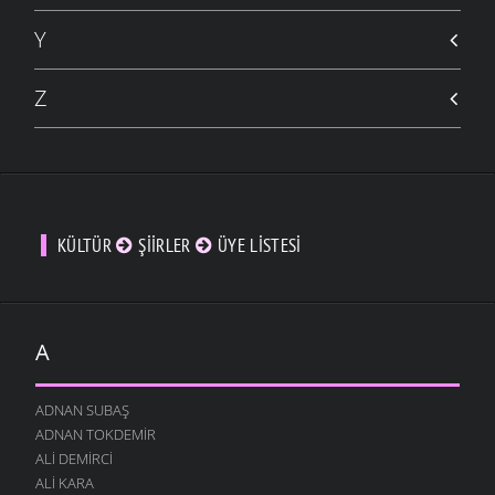
Y
Z
KÜLTÜR
ŞIIRLER
ÜYE LISTESI
A
ADNAN SUBAŞ
ADNAN TOKDEMIR
ALI DEMIRCI
ALI KARA