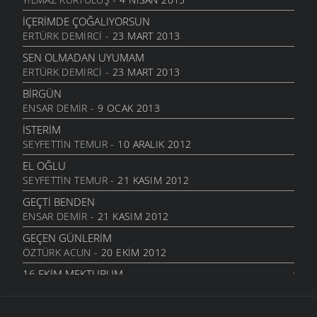
DAHASI VAR
6 MART 2006
İÇERIMDE ÇOĞALIYORSUN
ERTÜRK DEMIRCI
- 23 MART 2013
ÖĞRETMENI GÖR
6 MART 2006
SEN OLMADAN UYUMAM
ERTÜRK DEMIRCI
- 23 MART 2013
ÇORUH
6 MART 2006
BIRGÜN
ENSAR DEMIR
- 9 OCAK 2013
SANA MUHTACIM
6 MART 2006
İSTERIM
SEYFETTIN TEMUR
- 10 ARALIK 2012
KALMADI
6 MART 2006
EL OĞLU
SEYFETTIN TEMUR
- 21 KASIM 2012
DÖRT İŞLEM
6 MART 2006
GEÇTI BENDEN
ENSAR DEMIR
- 21 KASIM 2012
HASTANE
6 MART 2006
GEÇEN GÜNLERIM
ÖZTÜRK ACUN
- 20 EKIM 2012
YOK OLDUM
6 MART 2006
16.EKIM MEKTUBUM
ÖZTÜRK ACUN
- 17 EKIM 2012
SILAYA DÖNELİM
6 MART 2006
EFKARIM VAR