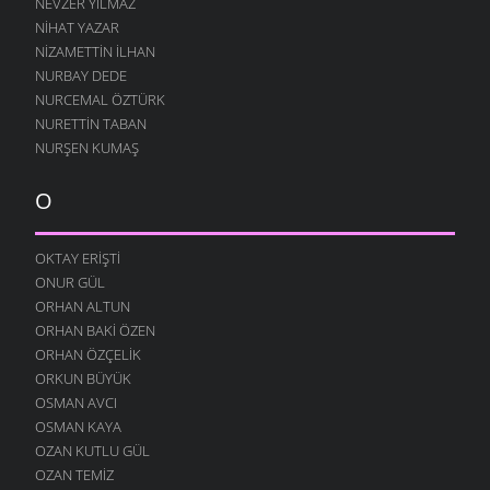
NEVZER YILMAZ
HE VALLAH
10 AĞUSTOS 2004
NIHAT YAZAR
NIZAMETTIN İLHAN
GEÇMIŞ ZAMAN OLURKI
NURBAY DEDE
10 AĞUSTOS 2004
NURCEMAL ÖZTÜRK
YAĞMURLU ŞIIR
NURETTIN TABAN
10 AĞUSTOS 2004
NURŞEN KUMAŞ
SITEM
10 AĞUSTOS 2004
O
YENIDEN
10 AĞUSTOS 2004
OKTAY ERIŞTI
ONUR GÜL
DILFEZ
24 TEMMUZ 2004
ORHAN ALTUN
ORHAN BAKI ÖZEN
ORHAN ÖZÇELIK
ORKUN BÜYÜK
OSMAN AVCI
OSMAN KAYA
OZAN KUTLU GÜL
OZAN TEMIZ