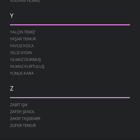
VOLKAN YILMAZ
Y
YALÇIN TEMIZ
YAŞAR TEMUR
YAVUZ KOCA
YELIZ AYDIN
YILMAZ DURMUŞ
YILMAZ KURTULUŞ
YUNUS KARA
Z
ZABIT IŞIK
ZAFER ŞENOL
ZAKIR TAŞDEMIR
ZUFER TEMUR