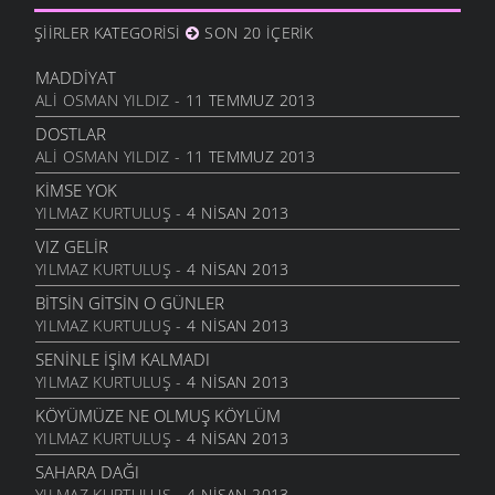
6 MART 2006
ŞIIRLER KATEGORISI
SON 20 İÇERIK
İHTIYAR İNSAN
6 MART 2006
MADDIYAT
ALI OSMAN YILDIZ
- 11 TEMMUZ 2013
SEVGI ÜSTÜNE
6 MART 2006
DOSTLAR
ALI OSMAN YILDIZ
- 11 TEMMUZ 2013
ANLATAMADIK
6 MART 2006
KIMSE YOK
YILMAZ KURTULUŞ
- 4 NISAN 2013
GEL
6 MART 2006
VIZ GELIR
YILMAZ KURTULUŞ
- 4 NISAN 2013
ANNE
6 MART 2006
BITSIN GITSIN O GÜNLER
YILMAZ KURTULUŞ
- 4 NISAN 2013
NATAŞA
6 MART 2006
SENINLE İŞIM KALMADI
YILMAZ KURTULUŞ
- 4 NISAN 2013
ACABA
6 MART 2006
KÖYÜMÜZE NE OLMUŞ KÖYLÜM
YILMAZ KURTULUŞ
- 4 NISAN 2013
DOLUDUR
6 MART 2006
SAHARA DAĞI
YILMAZ KURTULUŞ
- 4 NISAN 2013