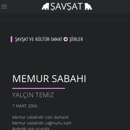
ŞAVŞAT VE KÜLTÜR-SANAT
ŞIIRLER
MEMUR SABAHI
YALÇIN TEMIZ
7 MART 2006
Memur sabahıdır sisli dumanlı
Memur sabahıdır yağmurlu karlı
Aydınlık yok ucunda