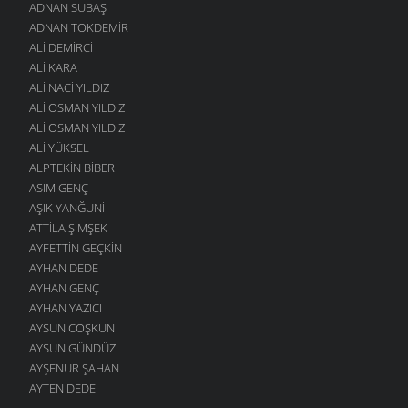
ADNAN SUBAŞ
UNUTMA
ADNAN TOKDEMIR
4 MART 2006
ALI DEMIRCI
BEN
ALI KARA
4 MART 2006
ALI NACI YILDIZ
ALI OSMAN YILDIZ
SENI BEKLIYOR
ALI OSMAN YILDIZ
4 MART 2006
ALI YÜKSEL
HELE SENSIZ HIÇ
ALPTEKIN BIBER
4 MART 2006
ASIM GENÇ
İNSANOĞLU KOŞUYOR
AŞIK YANĞUNI
4 MART 2006
ATTILA ŞIMŞEK
AYFETTIN GEÇKIN
DILE GELIN
4 MART 2006
AYHAN DEDE
AYHAN GENÇ
ARTVIN’E TÜRKÜ
AYHAN YAZICI
27 EYLÜL 2004
AYSUN COŞKUN
ANA OĞUL TELEFONDA
AYSUN GÜNDÜZ
17 AĞUSTOS 2004
AYŞENUR ŞAHAN
GÖRDÜM
AYTEN DEDE
14 AĞUSTOS 2004