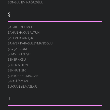
SONGÜL EMINAĞAOĞLU
Ş
ŞAFAK TOHUMCU
ŞAHAN HAKAN ALTUN
ŞAHIMERDAN IŞIK
ŞAHVER KARASULEYMANOGLU
ŞAVŞAT.COM
ŞEMSEDDIN IŞIK
ŞENER AKSU
ŞENER ALTUN
ŞENNAN IŞIK
ŞENTÜRK YILMAZLAR
ŞINASI ÖZCAN
ŞÜKRAN YILMAZLAR
T