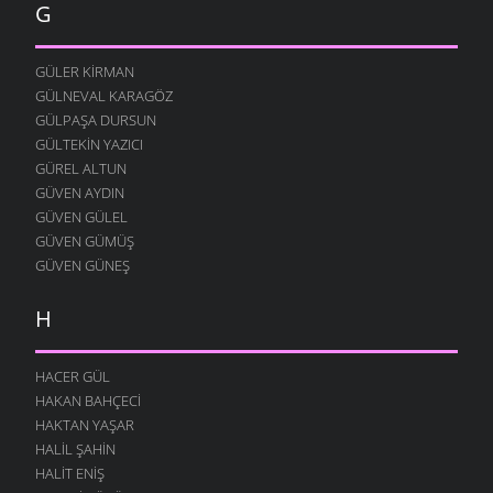
12 AĞUSTOS 2004
G
YOK YOK
12 AĞUSTOS 2004
GÜLER KIRMAN
FESTIVAL
GÜLNEVAL KARAGÖZ
12 AĞUSTOS 2004
GÜLPAŞA DURSUN
GÜLTEKIN YAZICI
MERAKLI MELAHAT
GÜREL ALTUN
12 AĞUSTOS 2004
GÜVEN AYDIN
HALK EĞITIMI
GÜVEN GÜLEL
12 AĞUSTOS 2004
GÜVEN GÜMÜŞ
HASTAHANEDE DURUM
GÜVEN GÜNEŞ
12 AĞUSTOS 2004
H
GIDIYORUZ
12 AĞUSTOS 2004
ÖZÜRLÜ YAŞAMAK
HACER GÜL
12 AĞUSTOS 2004
HAKAN BAHÇECI
HAKTAN YAŞAR
O YANA BU YANA
HALIL ŞAHIN
12 AĞUSTOS 2004
HALIT ENIŞ
SUÇU NEDIR