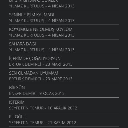
BITSIN GITSIN O GÜNLER
YILMAZ KURTULUŞ
- 4 NISAN 2013
NATAŞA
6 MART 2006
SENINLE İŞIM KALMADI
YILMAZ KURTULUŞ
- 4 NISAN 2013
ACABA
6 MART 2006
KÖYÜMÜZE NE OLMUŞ KÖYLÜM
YILMAZ KURTULUŞ
- 4 NISAN 2013
DOLUDUR
6 MART 2006
SAHARA DAĞI
YILMAZ KURTULUŞ
- 4 NISAN 2013
DAHASI VAR
6 MART 2006
İÇERIMDE ÇOĞALIYORSUN
ERTÜRK DEMIRCI
- 23 MART 2013
ÖĞRETMENI GÖR
6 MART 2006
SEN OLMADAN UYUMAM
ERTÜRK DEMIRCI
- 23 MART 2013
ÇORUH
6 MART 2006
BIRGÜN
ENSAR DEMIR
- 9 OCAK 2013
SANA MUHTACIM
6 MART 2006
İSTERIM
SEYFETTIN TEMUR
- 10 ARALIK 2012
KALMADI
6 MART 2006
EL OĞLU
SEYFETTIN TEMUR
- 21 KASIM 2012
DÖRT İŞLEM