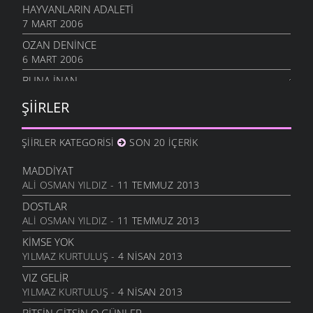
HAYVANLARIN ADALETI
7 MART 2006
OZAN DENINCE
6 MART 2006
BUNA İNAN
6 MART 2006
ŞIIRLER
NASIL OLUR
6 MART 2006
ŞIIRLER KATEGORISI
SON 20 İÇERIK
İHTIYAR İNSAN
6 MART 2006
MADDIYAT
ALI OSMAN YILDIZ
- 11 TEMMUZ 2013
SEVGI ÜSTÜNE
6 MART 2006
DOSTLAR
ALI OSMAN YILDIZ
- 11 TEMMUZ 2013
ANLATAMADIK
6 MART 2006
KIMSE YOK
YILMAZ KURTULUŞ
- 4 NISAN 2013
GEL
6 MART 2006
VIZ GELIR
YILMAZ KURTULUŞ
- 4 NISAN 2013
ANNE
6 MART 2006