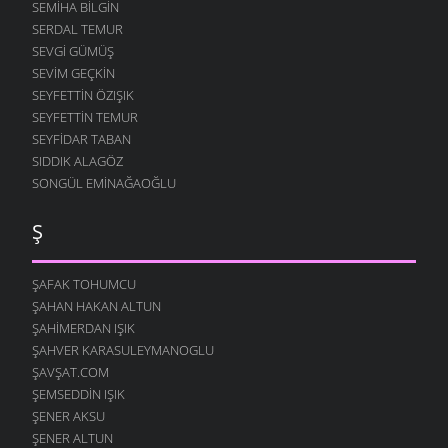
SEMIHA BILGIN
SERDAL TEMUR
SEVGI GÜMÜŞ
SEVIM GEÇKIN
SEYFETTIN ÖZIŞIK
SEYFETTIN TEMUR
SEYFIDAR TABAN
SIDDIK ALAGÖZ
SONGÜL EMINAĞAOĞLU
Ş
ŞAFAK TOHUMCU
ŞAHAN HAKAN ALTUN
ŞAHIMERDAN IŞIK
ŞAHVER KARASULEYMANOGLU
ŞAVŞAT.COM
ŞEMSEDDIN IŞIK
ŞENER AKSU
ŞENER ALTUN