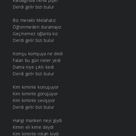
Kafdağında helva pişer
Derdi gelir bizi bulur
Biz meraklı Melahatız
Öğrenmeden duramayız
Geçinemez oğlanla kız
Derdi gelir bizi bulur
Komşu komşuya ne dedi
Falan bu gün neler yedi
Dama niye çıktı kedi
Derdi gelir bizi bulur
Kim kiminle konuşuyor
Kim kiminle görüşüyor
Kim kiminle sevişiyor
Derdi gelir bizi bulur
Hangi manken neyi giydi
Kimin eli kime deydi
Kim kiminle nikah kıydı