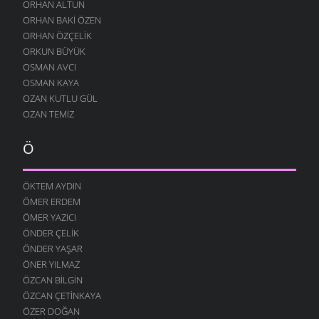
24 TEMMUZ 2004
ORHAN ALTUN
ORHAN BAKI ÖZEN
ORHAN ÖZÇELIK
ORKUN BÜYÜK
OSMAN AVCI
OSMAN KAYA
OZAN KUTLU GÜL
OZAN TEMIZ
Ö
ÖKTEM AYDIN
ÖMER ERDEM
ÖMER YAZICI
ÖNDER ÇELIK
ÖNDER YAŞAR
ÖNER YILMAZ
ÖZCAN BILGIN
ÖZCAN ÇETINKAYA
ÖZER DOĞAN