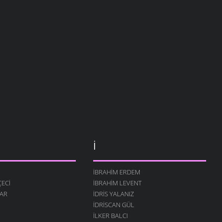
İ
İBRAHIM ERDEM
ECI
İBRAHIM LEVENT
AR
İDRIS YALANIZ
IDRISCAN GÜL
İLKER BALCI