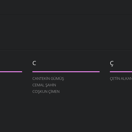
C
Ç
CANTEKIN GÜMÜŞ
ÇETIN ALKA
CEMAL ŞAHIN
COŞKUN ÇIMEN