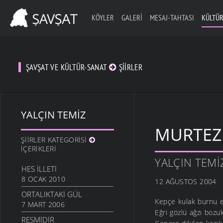
KÖYLER
GALERI
MESAJ-TAHTASI
KÜLTÜR
ŞAVŞAT VE KÜLTÜR-SANAT
ŞIIRLER
YALÇIN TEMIZ
MURTEZ
ŞIIRLER KATEGORISI
İÇERIKLERI
YALÇIN TEMI
HES İLLETI
8 OCAK 2010
12 AĞUSTOS 2004
ORTALIKTAKI GÜL
Kepçe kulak burnu ez
7 MART 2006
Eğri gözlü ağzı bozuk
RESMIDIR