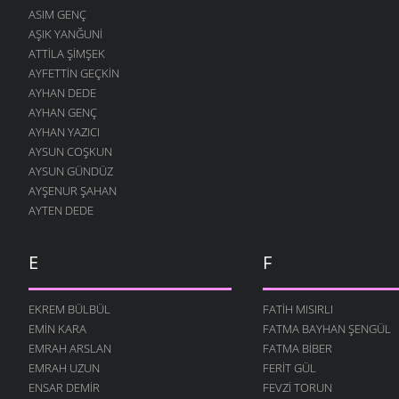
ASIM GENÇ
5 MART 2006
AŞIK YANĞUNI
BİZİM AĞA
ATTILA ŞIMŞEK
5 MART 2006
AYFETTIN GEÇKIN
KARA TOPRAK
AYHAN DEDE
5 MART 2006
AYHAN GENÇ
AYHAN YAZICI
İSTANBOL
AYSUN COŞKUN
5 MART 2006
AYSUN GÜNDÜZ
GÜZEL – ÇİRKİN
AYŞENUR ŞAHAN
5 MART 2006
AYTEN DEDE
ÇOBAN PAKİZE
5 MART 2006
E
F
BENZERSİN
5 MART 2006
EKREM BÜLBÜL
FATIH MISIRLI
BOŞ BU DÜNYA
EMIN KARA
FATMA BAYHAN ŞENGÜL
5 MART 2006
EMRAH ARSLAN
FATMA BIBER
ALI
EMRAH UZUN
FERIT GÜL
5 MART 2006
ENSAR DEMIR
FEVZI TORUN