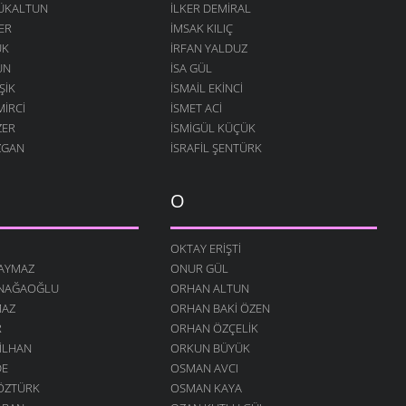
ÇÜKALTUN
İLKER DEMIRAL
ER
İMSAK KILIÇ
ÜK
İRFAN YALDUZ
UN
ISA GÜL
ŞIK
ISMAIL EKINCI
MIRCI
İSMET ACI
ZER
İSMIGÜL KÜÇÜK
ZGAN
İSRAFIL ŞENTÜRK
O
OKTAY ERIŞTI
SAYMAZ
ONUR GÜL
INAĞAOĞLU
ORHAN ALTUN
MAZ
ORHAN BAKI ÖZEN
R
ORHAN ÖZÇELIK
 İLHAN
ORKUN BÜYÜK
DE
OSMAN AVCI
ÖZTÜRK
OSMAN KAYA