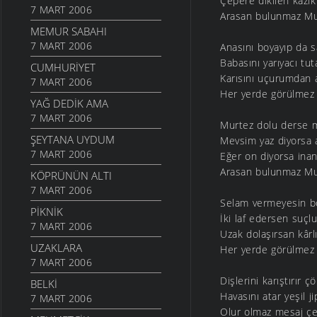
Çepere dikilen kazık 
7 MART 2006
Arasan bulunmaz Mur
MEMUR SABAHI
7 MART 2006
Anasını boyayıp da 
Babasını yarıyacı tu
CUMHURIYET
Karısını uçurumdan 
7 MART 2006
Her yerde görülmez 
YAĞ DEDIK AMA
7 MART 2006
Murtez dolu derse 
ŞEYTANA UYDUM
Mevsim yaz diyorsa a
7 MART 2006
Eğer on diyorsa inan
Arasan bulunmaz Mur
KÖPRÜNÜN ALTI
7 MART 2006
Selam vermeyesin bo
PIKNIK
İki laf edersen suçlu
7 MART 2006
Uzak dolaşırsan kârlı
UZAKLARA
Her yerde görülmez 
7 MART 2006
Dişlerini karıştırır çö
BELKI
Havasını atar yeşil ji
7 MART 2006
Olur olmaz mesaj çe