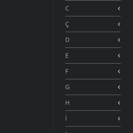
C
Ç
D
E
F
G
H
İ