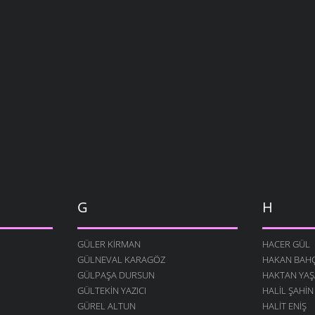
G
H
GÜLER KIRMAN
HACER GÜL
GÜLNEVAL KARAGÖZ
HAKAN BAHÇ
GÜLPAŞA DURSUN
HAKTAN YAŞ
GÜLTEKIN YAZICI
HALIL ŞAHIN
GÜREL ALTUN
HALIT ENIŞ