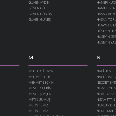
GÜVEN AYDIN
HANEFI KÜ
GÜVEN GÜLEL
HANIFE GÜN
GÜVEN GÜMÜŞ
HASAN BÜY
GÜVEN GÜNEŞ
HASAN TOR
HIDAYET BILI
HÜSEYIN DE
HÜSEYIN GE
HÜSEYIN YA
M
N
MEHDI ALI KAYA
NACI DEMIR
MEHMET BILIR
NACI SUAT 
MEHMET SEÇKIN
NECDET EM
MESUT GEÇKIN
NEVZER YIL
MESUT ŞIMŞEK
NIHAT YAZA
METIN GÜMÜŞ
NIZAMETTIN
METIN TEMIZ
NURBAY DE
METIN TEMIZ
NURCEMAL 