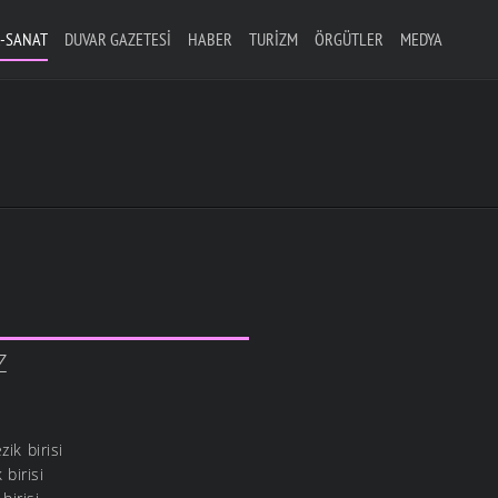
-SANAT
DUVAR GAZETESI
HABER
TURIZM
ÖRGÜTLER
MEDYA
Z
ik birisi
 birisi