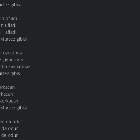
tez gibisi
in ofladı
n ufladı
ı lafladı
Murtez gibisi
nı oynatmaz
ız çiğnetmez
çorba kaynatmaz
tez gibisi
korkacan
orkacan
a korkacan
Murtez gibisi
lan da odur
n da odur
n de odur