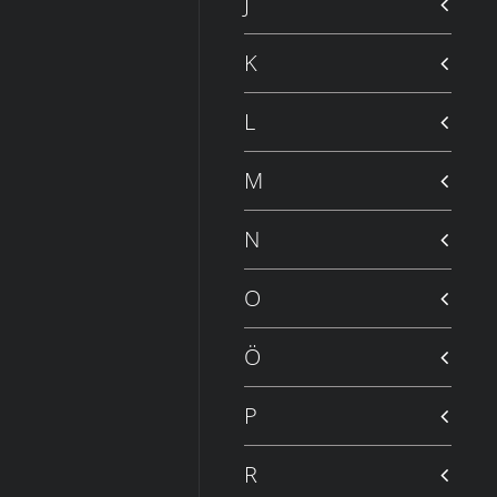
J
K
L
M
N
O
Ö
P
R