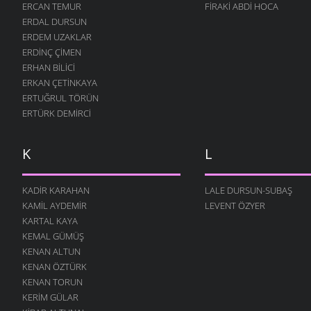
ZAMAN
ERCAN TEMUR
FIRAKI ABDI HOCA
5 MART 2006
ERDAL DURSUN
ERDEM UZAKLAR
ÖĞRETMEN
ERDINÇ ÇIMEN
5 MART 2006
ERHAN BILICI
HERKES BURADADIR
ERKAN ÇETINKAYA
5 MART 2006
ERTUĞRUL TÖRÜN
İŞTE ÖYLE BİR ÇOCUK
ERTÜRK DEMIRCI
5 MART 2006
DUVAR
K
L
5 MART 2006
ANASINI SATEM
KADIR KARAHAN
LALE DURSUN-SUBAŞ
5 MART 2006
KAMIL AYDEMIR
LEVENT ÖZYER
O ZAMAN YAZDIM
KARTAL KAYA
5 MART 2006
KEMAL GÜMÜŞ
KENAN ALTUN
YANLIŞ VAR
KENAN ÖZTÜRK
5 MART 2006
KENAN TORUN
DOMUZ
KERIM GÜLAR
4 MART 2006