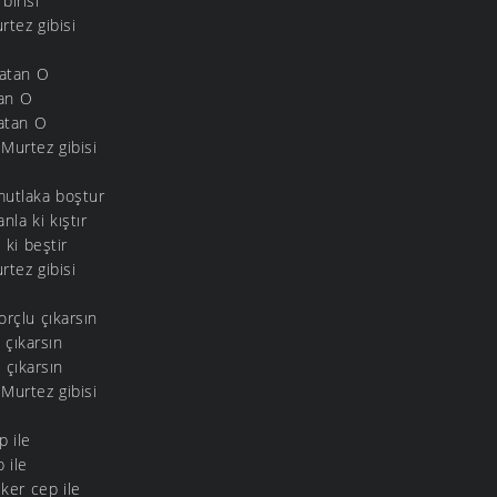
birisi
tez gibisi
satan O
tan O
atan O
Murtez gibisi
mutlaka boştur
nla ki kıştır
 ki beştir
tez gibisi
rçlu çıkarsın
 çıkarsın
 çıkarsın
Murtez gibisi
p ile
p ile
ker cep ile