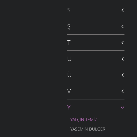
S
Ş
T
U
Ü
V
Y
YALÇIN TEMIZ
YASEMIN DÜLGER