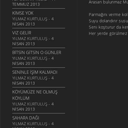
Arasan bulunmaz Mur
GEL
TEMMUZ 2013
6 MART 2006
KIMSE YOK
Parmağını verme kol
ANNE
YILMAZ KURTULUŞ
- 4
Suyu dolandırır susuz
NISAN 2013
6 MART 2006
Seni koşturur da ke
VIZ GELIR
NATAŞA
Her yerde görülmez
YILMAZ KURTULUŞ
- 4
6 MART 2006
NISAN 2013
ACABA
BITSIN GITSIN O GÜNLER
6 MART 2006
YILMAZ KURTULUŞ
- 4
DOLUDUR
NISAN 2013
6 MART 2006
SENINLE İŞIM KALMADI
DAHASI VAR
YILMAZ KURTULUŞ
- 4
6 MART 2006
NISAN 2013
ÖĞRETMENI GÖR
KÖYÜMÜZE NE OLMUŞ
6 MART 2006
KÖYLÜM
YILMAZ KURTULUŞ
- 4
ÇORUH
NISAN 2013
6 MART 2006
SAHARA DAĞI
SANA MUHTACIM
YILMAZ KURTULUŞ
- 4
6 MART 2006