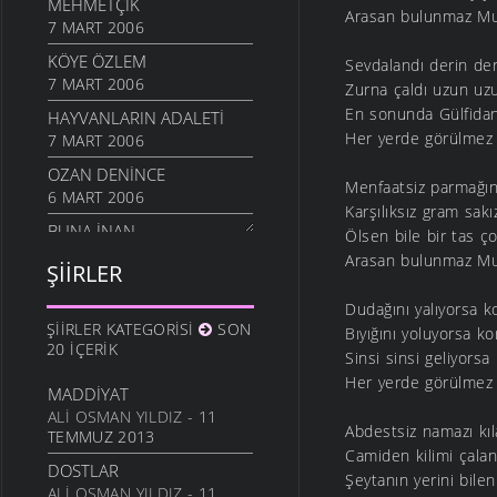
MEHMETÇIK
Arasan bulunmaz Mur
7 MART 2006
KÖYE ÖZLEM
Sevdalandı derin der
7 MART 2006
Zurna çaldı uzun uzu
En sonunda Gülfidan’
HAYVANLARIN ADALETI
Her yerde görülmez 
7 MART 2006
OZAN DENINCE
Menfaatsiz parmağı
6 MART 2006
Karşılıksız gram sak
BUNA İNAN
Ölsen bile bir tas 
6 MART 2006
Arasan bulunmaz Mur
ŞIIRLER
NASIL OLUR
Dudağını yalıyorsa 
6 MART 2006
ŞIIRLER KATEGORISI
SON
Bıyığını yoluyorsa k
İHTIYAR İNSAN
20 İÇERIK
Sinsi sinsi geliyors
6 MART 2006
Her yerde görülmez 
MADDIYAT
SEVGI ÜSTÜNE
ALI OSMAN YILDIZ
- 11
6 MART 2006
Abdestsiz namazı kı
TEMMUZ 2013
Camiden kilimi çala
ANLATAMADIK
DOSTLAR
6 MART 2006
Şeytanın yerini bile
ALI OSMAN YILDIZ
- 11