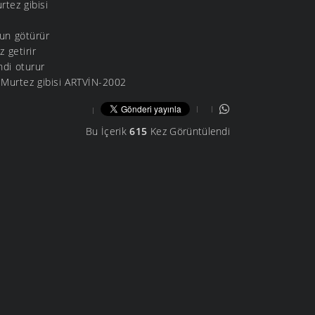
tez gibisi
un götürür
 getirir
ndi oturur
 Murtez gibisi ARTVİN-2002
Bu İçerik
615
Kez Görüntülendi