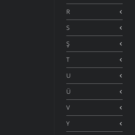
R
S
Ş
T
U
Ü
V
Y