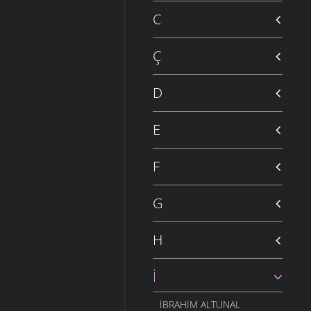
C
Ç
D
E
F
G
H
İ
İBRAHIM ALTUNAL