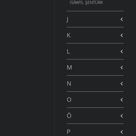
İSRAFIL ŞENTÜRK
J
K
L
M
N
O
Ö
P