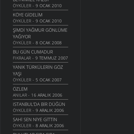
ÖYKÜLER
- 9 OCAK 2010
İKI ÇIPLAK
KÖYE GIDELIM
13 HAZIRAN 2006
ÖYKÜLER
- 9 OCAK 2010
ANLAYAMADIM
ŞIMDI YAĞMUR GÖNLÜME
13 HAZIRAN 2006
YAĞIYOR
TEZAT
ÖYKÜLER
- 8 OCAK 2008
13 HAZIRAN 2006
BU GÜN CUMADUR
ÇEKERIZ
FIKRALAR
- 9 TEMMUZ 2007
2 HAZIRAN 2006
YANIK TÜRKÜLERIN GÖZ
GURBET
YAŞI
25 MAYIS 2006
ÖYKÜLER
- 5 OCAK 2007
YOKSULLUK
ÖZLEM
24 MAYIS 2006
ANILAR
- 16 ARALIK 2006
MEMLEKET HASRETI
ISTANBUL’DA BIR DÜĞÜN
24 MAYIS 2006
ÖYKÜLER
- 9 ARALIK 2006
UMUT TRENI
SAHI SEN NIYE GITTIN
16 MAYIS 2006
ÖYKÜLER
- 8 ARALIK 2006
GÖÇSEL SÖYLEŞI