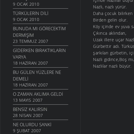
İçinde Nazlılar büyür
9 OCAK 2010
Nazlı, nazlı yürür.
TÜRKÜLERIN DILI
Daha çocuk bilirken 
9 OCAK 2010
Birden gelin olur.
Köy içinde ev yuva sa
BUNUDA MI GÖRECEKTIM
Çıkınca aklından,
DERMIŞIM
Uzak illere uçar Nazlı
23 TEMMUZ 2007
Gürbettir adı. Türkü
GIDERKEN BIRAKTIKLARIN
şarkıları gürbetin, içi
VARYA
Nazlı gidince,Boş mu 
18 HAZIRAN 2007
Nazlılar nazlı büyür.
BU GÜLEN YÜZLERE NE
DEMELI
18 HAZIRAN 2007
O ZAMAN AKLIMA GELDI
13 MAYIS 2007
BENSIZ KALIRSIN
28 NISAN 2007
NE OLURDU SANKI
9 ŞUBAT 2007