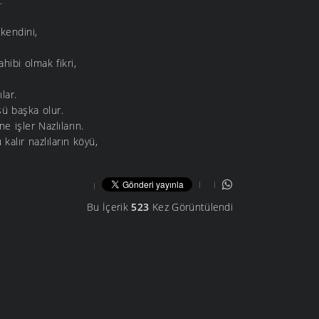
.
kendini,
hibi olmak fikri,
lar.
sü başka olur.
ne işler Nazlıların.
kalır nazlıların köyü,
Bu İçerik
523
Kez Görüntülendi