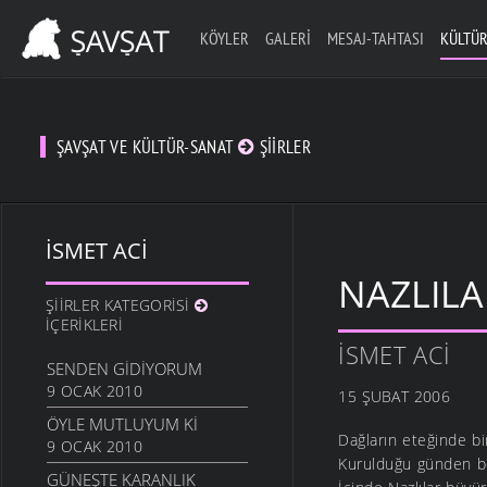
KÖYLER
GALERI
MESAJ-TAHTASI
KÜLTÜR
ŞAVŞAT VE KÜLTÜR-SANAT
ŞIIRLER
İSMET ACI
NAZLILA
ŞIIRLER KATEGORISI
İÇERIKLERI
İSMET ACI
SENDEN GIDIYORUM
9 OCAK 2010
15 ŞUBAT 2006
ÖYLE MUTLUYUM KI
Dağların eteğinde bi
9 OCAK 2010
Kurulduğu günden be
GÜNEŞTE KARANLIK