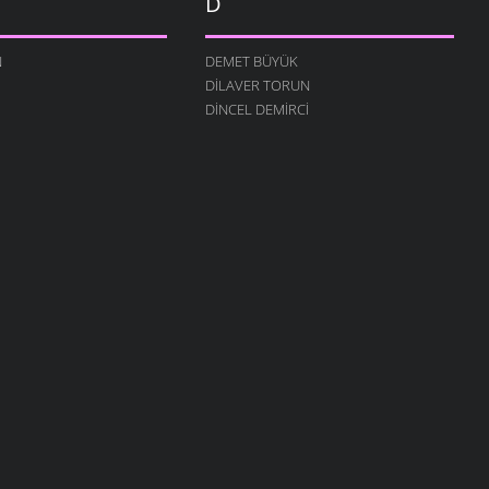
D
N
DEMET BÜYÜK
DILAVER TORUN
DINCEL DEMIRCI