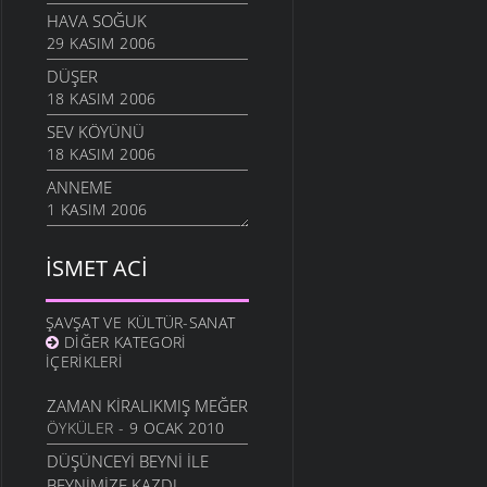
HAVA SOĞUK
29 KASIM 2006
DÜŞER
18 KASIM 2006
SEV KÖYÜNÜ
18 KASIM 2006
ANNEME
1 KASIM 2006
YABANCIYIM
İSMET ACI
1 KASIM 2006
MAHALLELI KIZ
28 EYLÜL 2006
ŞAVŞAT VE KÜLTÜR-SANAT
DIĞER KATEGORI
ÇOCUKLAR AĞLADILAR
İÇERIKLERI
3 EYLÜL 2006
ZAMAN KIRALIKMIŞ MEĞER
SEVEMEM
ÖYKÜLER
- 9 OCAK 2010
13 HAZIRAN 2006
DÜŞÜNCEYI BEYNI İLE
DÖNELIM
BEYNIMIZE KAZDI
13 HAZIRAN 2006