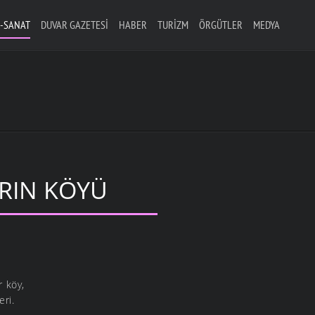
-SANAT
DUVAR GAZETESI
HABER
TURIZM
ÖRGÜTLER
MEDYA
RIN KÖYÜ
r köy,
ri.