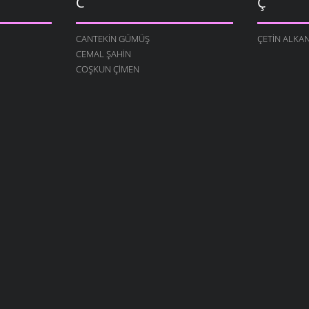
C
Ç
CANTEKIN GÜMÜŞ
ÇETIN ALKA
CEMAL ŞAHIN
COŞKUN ÇIMEN