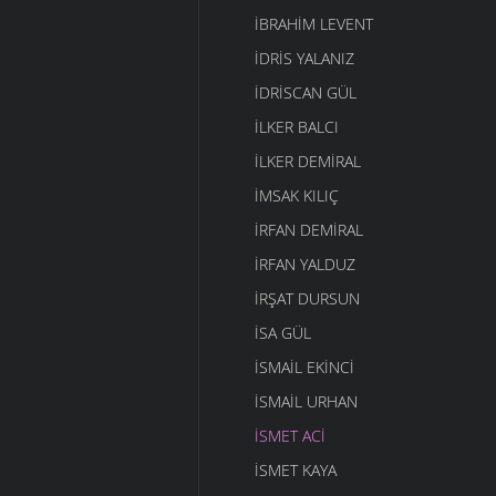
İBRAHIM LEVENT
İDRIS YALANIZ
IDRISCAN GÜL
İLKER BALCI
İLKER DEMIRAL
İMSAK KILIÇ
İRFAN DEMIRAL
İRFAN YALDUZ
İRŞAT DURSUN
ISA GÜL
ISMAIL EKINCI
İSMAIL URHAN
İSMET ACI
ISMET KAYA