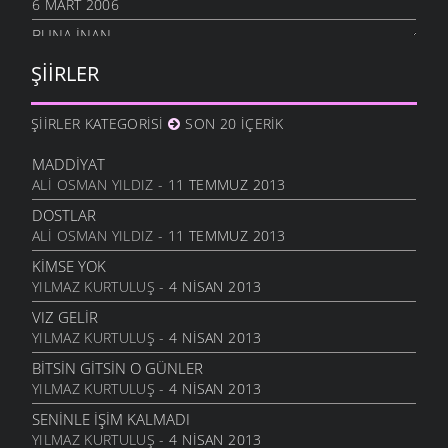
6 MART 2006
BUNA İNAN
6 MART 2006
ŞIIRLER
NASIL OLUR
6 MART 2006
ŞIIRLER KATEGORISI
SON 20 İÇERIK
İHTIYAR İNSAN
6 MART 2006
MADDIYAT
ALI OSMAN YILDIZ
- 11 TEMMUZ 2013
SEVGI ÜSTÜNE
6 MART 2006
DOSTLAR
ALI OSMAN YILDIZ
- 11 TEMMUZ 2013
ANLATAMADIK
6 MART 2006
KIMSE YOK
YILMAZ KURTULUŞ
- 4 NISAN 2013
GEL
6 MART 2006
VIZ GELIR
YILMAZ KURTULUŞ
- 4 NISAN 2013
ANNE
6 MART 2006
BITSIN GITSIN O GÜNLER
YILMAZ KURTULUŞ
- 4 NISAN 2013
NATAŞA
6 MART 2006
SENINLE İŞIM KALMADI
YILMAZ KURTULUŞ
- 4 NISAN 2013
ACABA