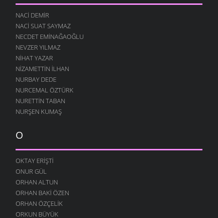
10 AĞUSTOS 2004
NACI DEMIR
ESKI GÜNLER
NACI SUAT SAYMAZ
10 AĞUSTOS 2004
NECDET EMINAĞAOĞLU
NEVZER YILMAZ
HE VALLAH
10 AĞUSTOS 2004
NIHAT YAZAR
NIZAMETTIN İLHAN
GEÇMIŞ ZAMAN OLURKI
NURBAY DEDE
10 AĞUSTOS 2004
NURCEMAL ÖZTÜRK
YAĞMURLU ŞIIR
NURETTIN TABAN
10 AĞUSTOS 2004
NURŞEN KUMAŞ
SITEM
10 AĞUSTOS 2004
O
YENIDEN
10 AĞUSTOS 2004
OKTAY ERIŞTI
ONUR GÜL
DILFEZ
24 TEMMUZ 2004
ORHAN ALTUN
ORHAN BAKI ÖZEN
ORHAN ÖZÇELIK
ORKUN BÜYÜK