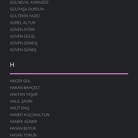
FESTIVAL
GÜLNEVAL KARAGÖZ
12 AĞUSTOS 2004
GÜLPAŞA DURSUN
GÜLTEKIN YAZICI
MERAKLI MELAHAT
GÜREL ALTUN
12 AĞUSTOS 2004
GÜVEN AYDIN
HALK EĞITIMI
GÜVEN GÜLEL
12 AĞUSTOS 2004
GÜVEN GÜMÜŞ
HASTAHANEDE DURUM
GÜVEN GÜNEŞ
12 AĞUSTOS 2004
H
GIDIYORUZ
12 AĞUSTOS 2004
ÖZÜRLÜ YAŞAMAK
HACER GÜL
12 AĞUSTOS 2004
HAKAN BAHÇECI
HAKTAN YAŞAR
O YANA BU YANA
HALIL ŞAHIN
12 AĞUSTOS 2004
HALIT ENIŞ
SUÇU NEDIR
HANEFI KÜÇÜKALTUN
12 AĞUSTOS 2004
HANIFE GÜNER
ÖRÜMCEK
HASAN BÜYÜK
12 AĞUSTOS 2004
HASAN TORUN