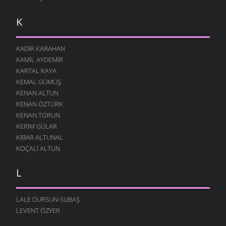
SEVGI
K
11 AĞUSTOS 2004
TABUT
KADIR KARAHAN
11 AĞUSTOS 2004
KAMIL AYDEMIR
EL ATIN
KARTAL KAYA
11 AĞUSTOS 2004
KEMAL GÜMÜŞ
MAHMUT
KENAN ALTUN
11 AĞUSTOS 2004
KENAN ÖZTÜRK
KENAN TORUN
GÖTÜR
11 AĞUSTOS 2004
KERIM GÜLAR
KIBAR ALTUNAL
E HANI
KOÇALI ALTUN
11 AĞUSTOS 2004
AV
L
11 AĞUSTOS 2004
ŞÜKÜRLER OLSUN
LALE DURSUN-SUBAŞ
11 AĞUSTOS 2004
LEVENT ÖZYER
YAKTI