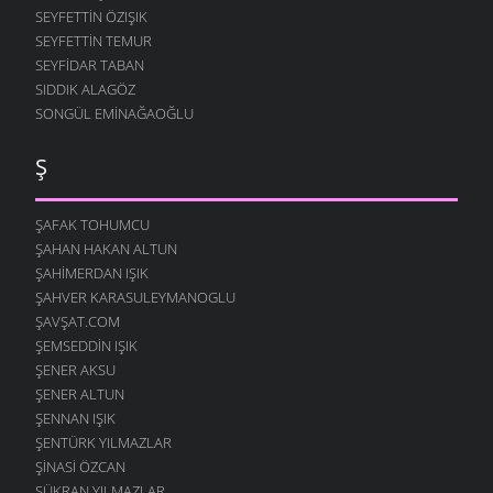
SEYFETTIN ÖZIŞIK
SEYFETTIN TEMUR
SEYFIDAR TABAN
SIDDIK ALAGÖZ
SONGÜL EMINAĞAOĞLU
Ş
ŞAFAK TOHUMCU
ŞAHAN HAKAN ALTUN
ŞAHIMERDAN IŞIK
ŞAHVER KARASULEYMANOGLU
ŞAVŞAT.COM
ŞEMSEDDIN IŞIK
ŞENER AKSU
ŞENER ALTUN
ŞENNAN IŞIK
ŞENTÜRK YILMAZLAR
ŞINASI ÖZCAN
ŞÜKRAN YILMAZLAR