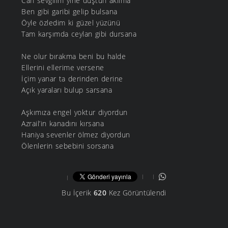
Can sevgilim yine düştün aklıma
Ben gibi garibi gelip bulsana
Öyle özledim ki güzel yüzünü
Tam karşımda ceylan gibi dursana
Ne olur bırakma beni bu halde
Ellerini ellerime versene
İçim yanar ta derinden derine
Açık yaraları bulup sarsana
Aşkımıza engel yoktur diyordun
Azrail’in kanadını kırsana
Haniya sevenler ölmez diyordun
Ölenlerin sebebini sorsana
Bu İçerik
620
Kez Görüntülendi