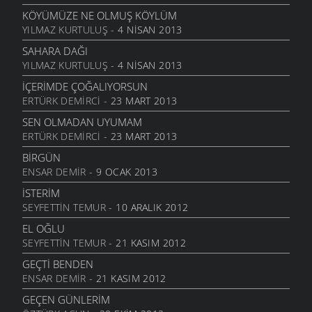
6 MART 2006
KÖYÜMÜZE NE OLMUŞ KÖYLÜM
YILMAZ KURTULUŞ
- 4 NISAN 2013
DOLUDUR
6 MART 2006
SAHARA DAĞI
YILMAZ KURTULUŞ
- 4 NISAN 2013
DAHASI VAR
6 MART 2006
İÇERIMDE ÇOĞALIYORSUN
ERTÜRK DEMIRCI
- 23 MART 2013
ÖĞRETMENI GÖR
6 MART 2006
SEN OLMADAN UYUMAM
ERTÜRK DEMIRCI
- 23 MART 2013
ÇORUH
6 MART 2006
BIRGÜN
ENSAR DEMIR
- 9 OCAK 2013
SANA MUHTACIM
6 MART 2006
İSTERIM
SEYFETTIN TEMUR
- 10 ARALIK 2012
KALMADI
6 MART 2006
EL OĞLU
SEYFETTIN TEMUR
- 21 KASIM 2012
DÖRT İŞLEM
6 MART 2006
GEÇTI BENDEN
ENSAR DEMIR
- 21 KASIM 2012
HASTANE
6 MART 2006
GEÇEN GÜNLERIM