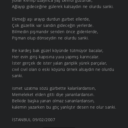
yollar kıvrılıp uzayınca yaş belirdi gözünde,
Ağlayıp gideceğine gülerek kalsaydın ne olurdu sanki.
Ekmeği aşı arayıp durdun gurbet ellerde,
Çok güzellik var sandın gideceğin yerlerde.
Bilmedin pişmandır senden önce gidenlerde,
Pişman olup dönseydin ne olurdu sanki.
Be kardeş bak güzel köyünde tütmüyor bacalar,
Her evin giriş kapısına yuva yapmış karıncalar.
İster gerçek de ister yalan gariplik yürek parçalar,
cıvıl cıvıl olan o eski köyünü örnek alsaydın ne olurdu
sanki.
ismet uzatma sözü gürbette kalanlardansın,
Memeleket elden gitti diye yananlardansın.
Belkide başka yanan olmaz sananlardansın,
kalemin yazarken bu göç yanlıştır desen ne olur sanki.
İSTANBUL 09/02/2007