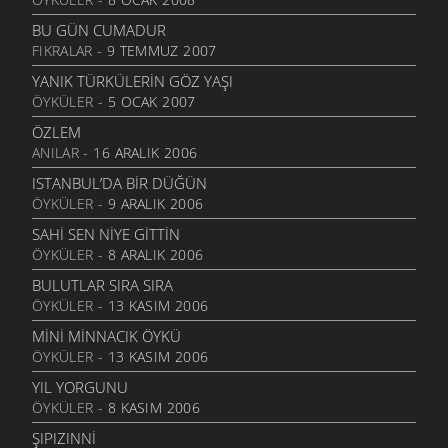
TEZAT
13 HAZIRAN 2006
BU GÜN CUMADUR
FIKRALAR
- 9 TEMMUZ 2007
ÇEKERIZ
2 HAZIRAN 2006
YANIK TÜRKÜLERIN GÖZ YAŞI
ÖYKÜLER
- 5 OCAK 2007
GURBET
25 MAYIS 2006
ÖZLEM
ANILAR
- 16 ARALIK 2006
YOKSULLUK
24 MAYIS 2006
ISTANBUL’DA BIR DÜĞÜN
ÖYKÜLER
- 9 ARALIK 2006
MEMLEKET HASRETI
24 MAYIS 2006
SAHI SEN NIYE GITTIN
ÖYKÜLER
- 8 ARALIK 2006
UMUT TRENI
16 MAYIS 2006
BULUTLAR SIRA SIRA
ÖYKÜLER
- 13 KASIM 2006
GÖÇSEL SÖYLEŞI
16 MAYIS 2006
MINI MINNACIK ÖYKÜ
ÖYKÜLER
- 13 KASIM 2006
MOR DÜŞLER
16 MAYIS 2006
YIL YORGUNU
ÖYKÜLER
- 8 KASIM 2006
BİR KADEH ŞARABA GİBİ
13 MAYIS 2006
ŞIPIZINNI