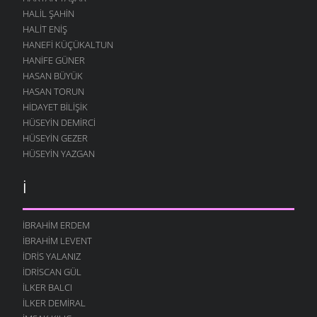
HALIL ŞAHIN
HALIT ENIŞ
HANEFI KÜÇÜKALTUN
HANIFE GÜNER
HASAN BÜYÜK
HASAN TORUN
HIDAYET BILIŞIK
HÜSEYIN DEMIRCI
HÜSEYIN GEZER
HÜSEYIN YAZGAN
İ
İBRAHIM ERDEM
İBRAHIM LEVENT
İDRIS YALANIZ
IDRISCAN GÜL
İLKER BALCI
İLKER DEMIRAL