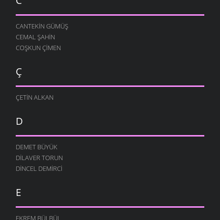
C
CANTEKIN GÜMÜŞ
CEMAL ŞAHIN
COŞKUN ÇIMEN
Ç
ÇETIN ALKAN
D
DEMET BÜYÜK
DILAVER TORUN
DINCEL DEMIRCI
E
EKREM BÜLBÜL