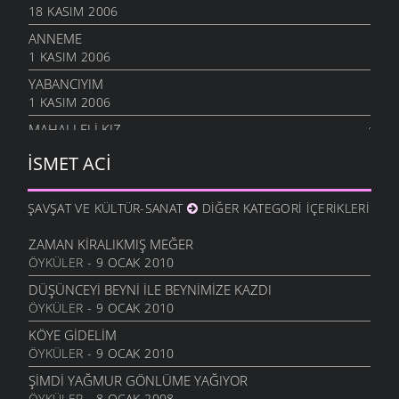
18 KASIM 2006
ANNEME
1 KASIM 2006
YABANCIYIM
1 KASIM 2006
MAHALLELI KIZ
28 EYLÜL 2006
İSMET ACI
ÇOCUKLAR AĞLADILAR
3 EYLÜL 2006
ŞAVŞAT VE KÜLTÜR-SANAT
DIĞER KATEGORI İÇERIKLERI
SEVEMEM
13 HAZIRAN 2006
ZAMAN KIRALIKMIŞ MEĞER
ÖYKÜLER
- 9 OCAK 2010
DÖNELIM
13 HAZIRAN 2006
DÜŞÜNCEYI BEYNI İLE BEYNIMIZE KAZDI
ÖYKÜLER
- 9 OCAK 2010
İKI ÇIPLAK
13 HAZIRAN 2006
KÖYE GIDELIM
ÖYKÜLER
- 9 OCAK 2010
ANLAYAMADIM
13 HAZIRAN 2006
ŞIMDI YAĞMUR GÖNLÜME YAĞIYOR
ÖYKÜLER
- 8 OCAK 2008