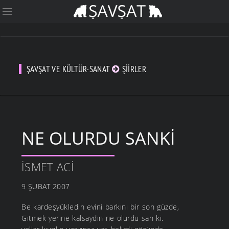
ŞAVŞAT VE KÜLTÜR-SANAT
ŞIIRLER
NE OLURDU SANKI
İSMET ACI
9 ŞUBAT 2007
Be kardeşyükledin evini barkını bir son güzde,
Gitmek yerine kalsaydın ne olurdu san ki.