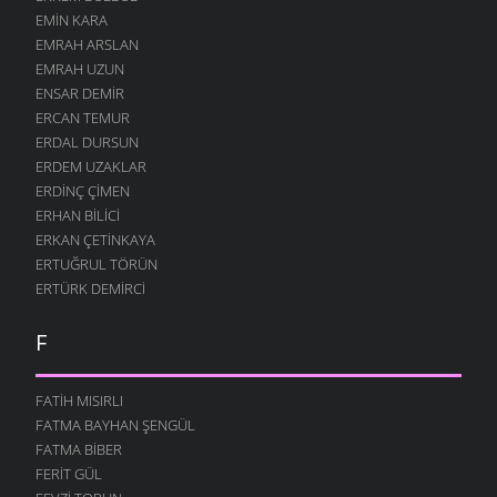
EMIN KARA
EMRAH ARSLAN
EMRAH UZUN
ENSAR DEMIR
ERCAN TEMUR
ERDAL DURSUN
ERDEM UZAKLAR
ERDINÇ ÇIMEN
ERHAN BILICI
ERKAN ÇETINKAYA
ERTUĞRUL TÖRÜN
ERTÜRK DEMIRCI
F
FATIH MISIRLI
FATMA BAYHAN ŞENGÜL
FATMA BIBER
FERIT GÜL