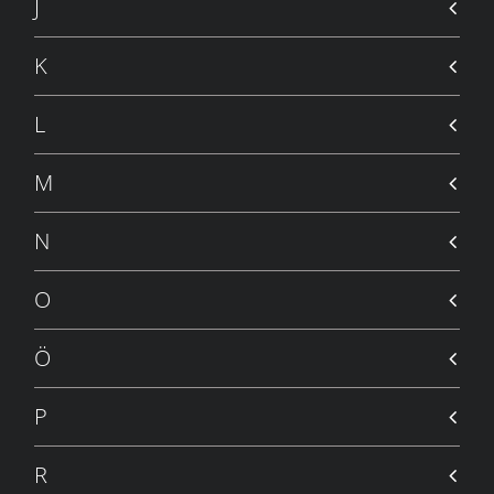
J
K
L
M
N
O
Ö
P
R