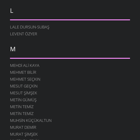
L
LALE DURSUN-SUBAŞ
LEVENT ÖZYER
M
MEHDI ALI KAYA
MEHMET BILIR
MEHMET SEÇKIN
MESUT GEÇKIN
MESUT ŞIMŞEK
METIN GÜMÜŞ
METIN TEMIZ
METIN TEMIZ
MUHSIN KÜÇÜKALTUN
MURAT DEMIR
MURAT ŞIMŞEK