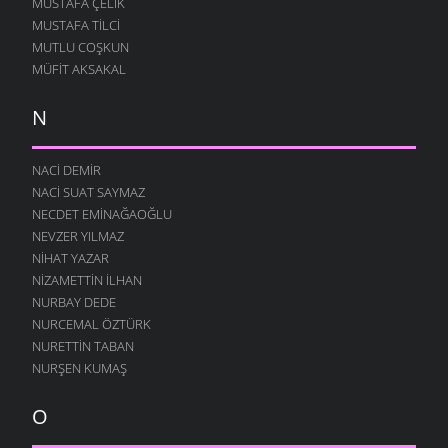
MUSTAFA ÇELIK
MUSTAFA TILCI
MUTLU COŞKUN
MÜFIT AKSAKAL
N
NACI DEMIR
NACI SUAT SAYMAZ
NECDET EMINAĞAOĞLU
NEVZER YILMAZ
NIHAT YAZAR
NIZAMETTIN İLHAN
NURBAY DEDE
NURCEMAL ÖZTÜRK
NURETTIN TABAN
NURŞEN KUMAŞ
O