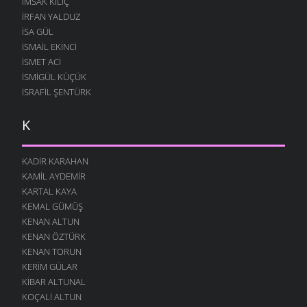
İMSAK KILIÇ
İRFAN YALDUZ
ISA GÜL
ISMAIL EKINCI
İSMET ACI
İSMIGÜL KÜÇÜK
İSRAFIL ŞENTÜRK
K
KADIR KARAHAN
KAMIL AYDEMIR
KARTAL KAYA
KEMAL GÜMÜŞ
KENAN ALTUN
KENAN ÖZTÜRK
KENAN TORUN
KERIM GÜLAR
KIBAR ALTUNAL
KOÇALI ALTUN