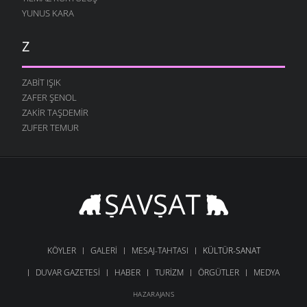
YUNUS KARA
Z
ZABIT IŞIK
ZAFER ŞENOL
ZAKIR TAŞDEMIR
ZUFER TEMUR
KÖYLER
GALERI
MESAJ-TAHTASI
KÜLTÜR-SANAT
DUVAR GAZETESI
HABER
TURIZM
ÖRGÜTLER
MEDYA
HAZARAJANS