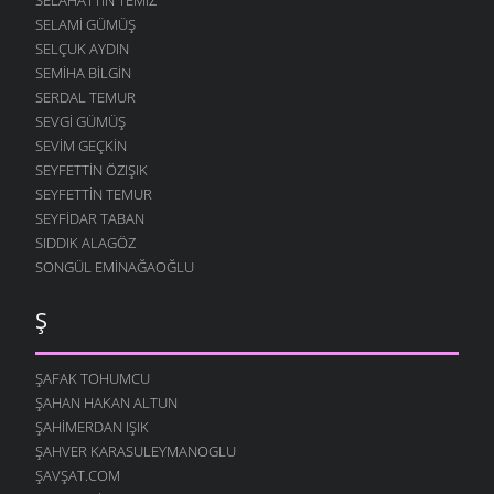
SELAMI GÜMÜŞ
SELÇUK AYDIN
SEMIHA BILGIN
SERDAL TEMUR
SEVGI GÜMÜŞ
SEVIM GEÇKIN
SEYFETTIN ÖZIŞIK
SEYFETTIN TEMUR
SEYFIDAR TABAN
SIDDIK ALAGÖZ
SONGÜL EMINAĞAOĞLU
Ş
ŞAFAK TOHUMCU
ŞAHAN HAKAN ALTUN
ŞAHIMERDAN IŞIK
ŞAHVER KARASULEYMANOGLU
ŞAVŞAT.COM