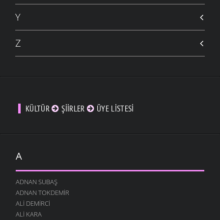
Y
Z
KÜLTÜR
ŞIIRLER
ÜYE LISTESI
A
ADNAN SUBAŞ
ADNAN TOKDEMIR
ALI DEMIRCI
ALI KARA