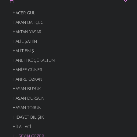
H
27 ŞUBAT 2009
BIR AKŞAM
HACER GÜL
27 ŞUBAT 2009
HAKAN BAHÇECI
HAKTAN YAŞAR
HALIL ŞAHIN
HALIT ENIŞ
HANEFI KÜÇÜKALTUN
HANIFE GÜNER
HANIRE ÖZKAN
HASAN BÜYÜK
HASAN DURSUN
HASAN TORUN
HIDAYET BILIŞIK
HILAL ACI
HÜSEYIN GEZER