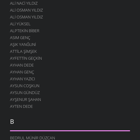
ALI NACI YILDIZ
ALI OSMAN YILDIZ
ALI OSMAN YILDIZ
ALI YÜKSEL
ALPTEKIN BIBER
ASIM GENÇ
AŞIK YANĞUNI
ATTILA ŞIMŞEK
AYFETTIN GEÇKIN
AYHAN DEDE
AYHAN GENÇ
AYHAN YAZICI
AYSUN COŞKUN
AYSUN GÜNDÜZ
AYŞENUR ŞAHAN
AYTEN DEDE
B
BEDRUL MÜNIR DÜZCAN