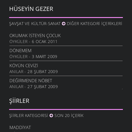
30 HAZIRAN 2011
HÜSEYIN GEZER
TÜRKIYE’MIN TÜM İNSANLARINA SELAM OLSUN!
6 OCAK 2011
ŞAVŞAT VE KÜLTÜR-SANAT
DIĞER KATEGORI İÇERIKLERI
ANADOLU DESTANDIR MUSTAFA KEMAL’LE
14 ARALIK 2010
OKUMAK İSTEYEN ÇOCUK
ÖYKÜLER
- 6 OCAK 2011
ŞERIAT İSTIYORUM
15 EKIM 2010
DÖNEMEM
ÖYKÜLER
- 3 MART 2009
AKILLANMADIN BE BEYNIM
14 EKIM 2010
KÖYÜN CEVIZI
ANILAR
- 28 ŞUBAT 2009
ARZ OLUNUR DÜNYA ALEME
12 HAZIRAN 2010
DEĞIRMENDE NÖBET
ANILAR
- 27 ŞUBAT 2009
AŞKIM AŞKINA BAĞLI
11 MAYIS 2010
ŞIIRLER
LEYLA GIBI
5 MAYIS 2010
ŞIIRLER KATEGORISI
SON 20 İÇERIK
AĞLAMA
10 MART 2010
MADDIYAT