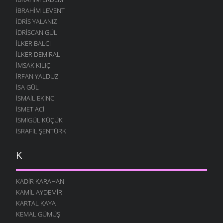
İBRAHIM LEVENT
İDRIS YALANIZ
IDRISCAN GÜL
İLKER BALCI
İLKER DEMIRAL
İMSAK KILIÇ
İRFAN YALDUZ
ISA GÜL
ISMAIL EKINCI
İSMET ACI
İSMIGÜL KÜÇÜK
İSRAFIL ŞENTÜRK
K
KADIR KARAHAN
KAMIL AYDEMIR
KARTAL KAYA
KEMAL GÜMÜŞ