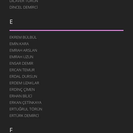
DILAVER TORUN
DINCEL DEMIRCI
E
EKREM BÜLBÜL
EMIN KARA
EMRAH ARSLAN
EMRAH UZUN
ENSAR DEMIR
ERCAN TEMUR
ERDAL DURSUN
ERDEM UZAKLAR
ERDINÇ ÇIMEN
ERHAN BILICI
ERKAN ÇETINKAYA
ERTUĞRUL TÖRÜN
ERTÜRK DEMIRCI
F