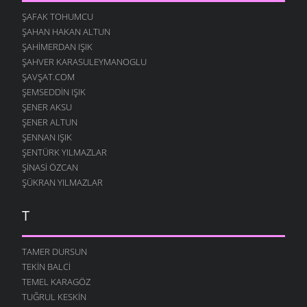
ŞAFAK TOHUMCU
ŞAHAN HAKAN ALTUN
ŞAHIMERDAN IŞIK
ŞAHVER KARASULEYMANOGLU
ŞAVŞAT.COM
ŞEMSEDDIN IŞIK
ŞENER AKSU
ŞENER ALTUN
ŞENNAN IŞIK
ŞENTÜRK YILMAZLAR
ŞINASI ÖZCAN
ŞÜKRAN YILMAZLAR
T
TAMER DURSUN
TEKIN BALCI
TEMEL KARAGÖZ
TUĞRUL KESKIN