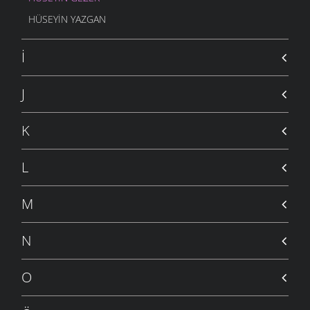
HÜSEYIN YAZGAN
İ
J
K
L
M
N
O