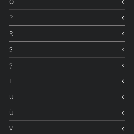
Ö
P
R
S
Ş
T
U
Ü
V