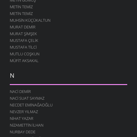
METIN TEMIZ
METIN TEMIZ
MUHSIN KÜÇÜKALTUN
MURAT DEMIR
MURAT ŞIMŞEK
MUSTAFA ÇELIK
MUSTAFA TILCI
MUTLU COŞKUN
MÜFIT AKSAKAL
N
NACI DEMIR
NACI SUAT SAYMAZ
NECDET EMINAĞAOĞLU
NEVZER YILMAZ
NIHAT YAZAR
NIZAMETTIN İLHAN
NURBAY DEDE