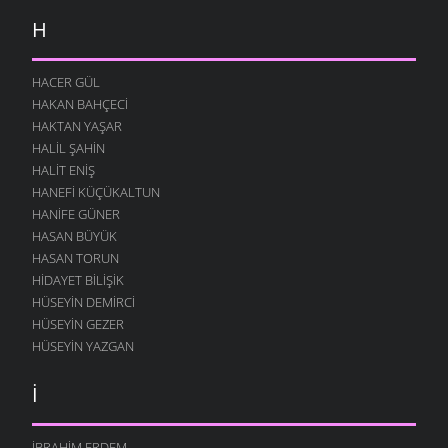
H
HACER GÜL
HAKAN BAHÇECI
HAKTAN YAŞAR
HALIL ŞAHIN
HALIT ENIŞ
HANEFI KÜÇÜKALTUN
HANIFE GÜNER
HASAN BÜYÜK
HASAN TORUN
HIDAYET BILIŞIK
HÜSEYIN DEMIRCI
HÜSEYIN GEZER
HÜSEYIN YAZGAN
İ
İBRAHIM ERDEM