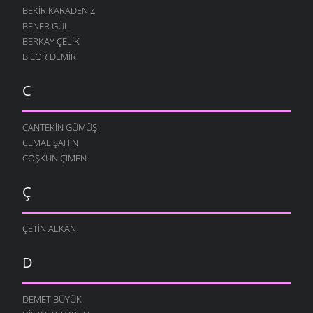
BEKIR KARADENIZ
BENER GÜL
BERKAY ÇELIK
BILOR DEMIR
C
CANTEKIN GÜMÜŞ
CEMAL ŞAHIN
COŞKUN ÇIMEN
Ç
ÇETIN ALKAN
D
DEMET BÜYÜK