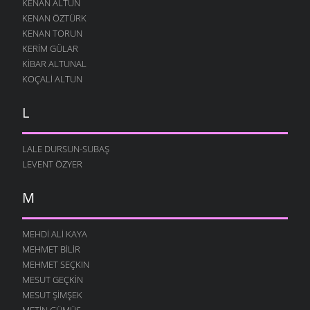
KENAN ALTUN
KENAN ÖZTÜRK
KENAN TORUN
KERIM GÜLAR
KIBAR ALTUNAL
KOÇALI ALTUN
L
LALE DURSUN-SUBAŞ
LEVENT ÖZYER
M
MEHDI ALI KAYA
MEHMET BILIR
MEHMET SEÇKIN
MESUT GEÇKIN
MESUT ŞIMŞEK
METIN GÜMÜŞ