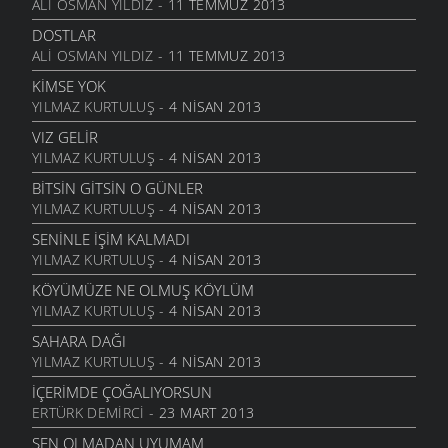
AÇ YÜREĞIMI
ALI OSMAN YILDIZ
- 11 TEMMUZ 2013
30 OCAK 2010
DOSTLAR
ABLAM
ALI OSMAN YILDIZ
- 11 TEMMUZ 2013
23 OCAK 2010
KIMSE YOK
RIZKIMIZA EL ATAN SIZ
YILMAZ KURTULUŞ
- 4 NISAN 2013
17 ARALIK 2009
VIZ GELIR
BU AŞK ZOR
YILMAZ KURTULUŞ
- 4 NISAN 2013
14 KASIM 2009
BITSIN GITSIN O GÜNLER
SEVDALAR MI KALDI
YILMAZ KURTULUŞ
- 4 NISAN 2013
10 KASIM 2009
SENINLE İŞIM KALMADI
KALBIM SOKAK
YILMAZ KURTULUŞ
- 4 NISAN 2013
2 HAZIRAN 2009
KÖYÜMÜZE NE OLMUŞ KÖYLÜM
KADAN ALAM
YILMAZ KURTULUŞ
- 4 NISAN 2013
26 MAYIS 2009
SAHARA DAĞI
GÜL GÜLÜM
YILMAZ KURTULUŞ
- 4 NISAN 2013
26 MAYIS 2009
İÇERIMDE ÇOĞALIYORSUN
HOŞ GÖRECEĞIZ GÜLÜM
ERTÜRK DEMIRCI
- 23 MART 2013
16 MAYIS 2009
SEN OLMADAN UYUMAM