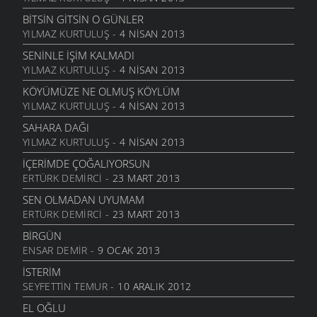
5 KASIM 2011
BITSIN GITSIN O GÜNLER
BITTI ÖĞRETMENIM
YILMAZ KURTULUŞ
- 4 NISAN 2013
22 AĞUSTOS 2011
SENINLE İŞIM KALMADI
GENÇIYAN
YILMAZ KURTULUŞ
- 4 NISAN 2013
15 AĞUSTOS 2011
KÖYÜMÜZE NE OLMUŞ KÖYLÜM
ALDIRMA GÜLÜM
YILMAZ KURTULUŞ
- 4 NISAN 2013
13 AĞUSTOS 2011
SAHARA DAĞI
BENDE VARIM
YILMAZ KURTULUŞ
- 4 NISAN 2013
24 TEMMUZ 2011
İÇERIMDE ÇOĞALIYORSUN
SARI KIZ
ERTÜRK DEMIRCI
- 23 MART 2013
16 TEMMUZ 2011
SEN OLMADAN UYUMAM
GELIN CANLAR
ERTÜRK DEMIRCI
- 23 MART 2013
3 TEMMUZ 2011
BIRGÜN
ARTVINIM II
ENSAR DEMIR
- 9 OCAK 2013
29 HAZIRAN 2011
İSTERIM
İNANMIŞTIN
SEYFETTIN TEMUR
- 10 ARALIK 2012
26 HAZIRAN 2011
EL OĞLU