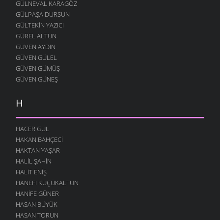
GÜLNEVAL KARAGÖZ
İNSAN OLALIM BEYLER
GÜLPAŞA DURSUN
23 KASIM 2009
GÜLTEKIN YAZICI
SEVDAN ETTI
GÜREL ALTUN
21 KASIM 2009
GÜVEN AYDIN
DOĞAYI ÖZLERDIK
GÜVEN GÜLEL
21 KASIM 2009
GÜVEN GÜMÜŞ
GÜVEN GÜNEŞ
SÖZÜM ANLAYANA
15 KASIM 2009
H
HALI PERIŞAN
13 KASIM 2009
HACER GÜL
KÖYDE SENI BEKLIYOR
HAKAN BAHÇECI
4 KASIM 2009
HAKTAN YAŞAR
YOLUMUZ VARDIĞI ZAMAN
HALIL ŞAHIN
1 KASIM 2009
HALIT ENIŞ
KÖY YERINE GIDESIN VAR
HANEFI KÜÇÜKALTUN
30 EKIM 2009
HANIFE GÜNER
HASAN BÜYÜK
DOSTLAR
HASAN TORUN
25 EKIM 2009