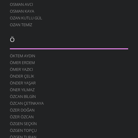
OSMAN AVCI
AĞLARDI
OSMAN KAYA
7 OCAK 2009
OZAN KUTLU GÜL
KÖYÜMÜ TANI
OZAN TEMIZ
7 OCAK 2009
Ö
ÖKTEM AYDIN
ÖMER ERDEM
ÖMER YAZICI
ÖNDER ÇELIK
ÖNDER YAŞAR
ÖNER YILMAZ
ÖZCAN BILGIN
ÖZCAN ÇETINKAYA
ÖZER DOĞAN
ÖZER ÖZCAN
ÖZGEN SEÇKIN
ÖZGEN TOPÇU
ÖZGEN TURAN