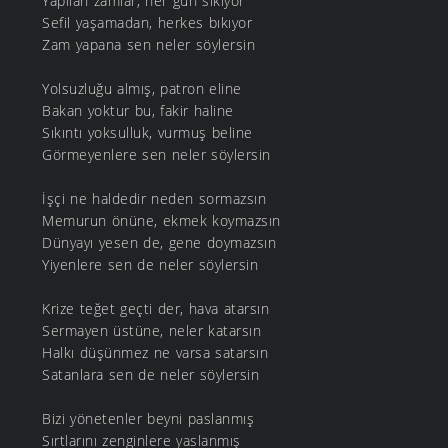
Yapılan zamlar, her gün sıkıyor
Sefil yaşamadan, herkes bıkıyor
Zam yapana sen neler söylersin
Yolsuzluğu almış, patron eline
Bakan yoktur bu, fakir haline
Sıkıntı yoksulluk, vurmuş beline
Görmeyenlere sen neler söylersin
İşçi ne haldedir neden sormazsın
Memurun önüne, ekmek koymazsın
Dünyayı yesen de, gene doymazsın
Yiyenlere sen de neler söylersin
Krize teğet geçti der, hava atarsın
Sermayen üstüne, neler katarsın
Halkı düşünmez ne varsa satarsın
Satanlara sen de neler söylersin
Bizi yönetenler beyni paslanmış
Sırtlarını zenginlere yaslanmış