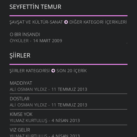
25 OCAK 2012
SEYFETTIN TEMUR
METINE
17 OCAK 2012
ŞAVŞAT VE KÜLTÜR-SANAT
DIĞER KATEGORI İÇERIKLERI
HALA OĞLU
31 ARALIK 2011
O BIR İNSANDI
ÖYKÜLER
- 14 MART 2009
NE OLUR OĞUL
20 ARALIK 2011
ŞIIRLER
DURDUM
10 ARALIK 2011
ŞIIRLER KATEGORISI
SON 20 İÇERIK
ANAM
3 ARALIK 2011
MADDIYAT
HESLER
ALI OSMAN YILDIZ
- 11 TEMMUZ 2013
27 KASIM 2011
DOSTLAR
BILEMEDIM
ALI OSMAN YILDIZ
- 11 TEMMUZ 2013
24 KASIM 2011
KIMSE YOK
VARDIR
YILMAZ KURTULUŞ
- 4 NISAN 2013
5 KASIM 2011
VIZ GELIR
TOPRAKTIR
YILMAZ KURTULUŞ
- 4 NISAN 2013