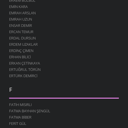
EKREM BÜLBÜL
EMIN KARA
EMRAH ARSLAN
EMRAH UZUN
ENSAR DEMIR
ERCAN TEMUR
ERDAL DURSUN
ERDEM UZAKLAR
ERDINÇ ÇIMEN
ERHAN BILICI
ERKAN ÇETINKAYA
ERTUĞRUL TÖRÜN
ERTÜRK DEMIRCI
F
FATIH MISIRLI
FATMA BAYHAN ŞENGÜL
FATMA BIBER
FERIT GÜL