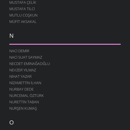
MUSTAFA ÇELIK
MUSTAFA TILCI
MUTLU COŞKUN
MÜFIT AKSAKAL
N
NACI DEMIR
NACI SUAT SAYMAZ
NECDET EMINAĞAOĞLU
NEVZER YILMAZ
NIHAT YAZAR
NIZAMETTIN İLHAN
NURBAY DEDE
NURCEMAL ÖZTÜRK
NURETTIN TABAN
NURŞEN KUMAŞ
O