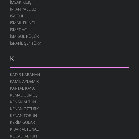
İMSAK KILIÇ
İRFAN YALDUZ
ISA GÜL
ISMAIL EKINCI
İSMET ACI
İSMIGÜL KÜÇÜK
İSRAFIL ŞENTÜRK
K
KADIR KARAHAN
KAMIL AYDEMIR
KARTAL KAYA
KEMAL GÜMÜŞ
KENAN ALTUN
KENAN ÖZTÜRK
KENAN TORUN
KERIM GÜLAR
KIBAR ALTUNAL
KOÇALI ALTUN