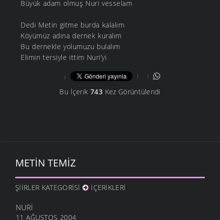
Büyük adam olmuş Nuri vesselam
Dedi Metin gitme burda kalalım
Köyümüz adına dernek kuralım
Bu dernekle yolumuzu bulalım
Elimin tersiyle ittim Nuri’yi
Bu İçerik
743
Kez Görüntülendi
METIN TEMIZ
ŞIIRLER KATEGORISI
İÇERIKLERI
NURI
11 AĞUSTOS 2004