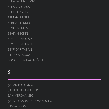
SELAHATTIN TEMIZ
SELAMI GÜMÜŞ
SELÇUK AYDIN
SEMIHA BILGIN
SERDAL TEMUR
SEVGI GÜMÜŞ
SEVIM GEÇKIN
SEYFETTIN ÖZIŞIK
SEYFETTIN TEMUR
SEYFIDAR TABAN
SIDDIK ALAGÖZ
SONGÜL EMINAĞAOĞLU
Ş
ŞAFAK TOHUMCU
ŞAHAN HAKAN ALTUN
ŞAHIMERDAN IŞIK
ŞAHVER KARASULEYMANOGLU
ŞAVŞAT.COM