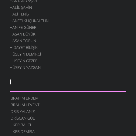
HAKTAN YAŞAR
HALIL ŞAHIN
HALIT ENIŞ
HANEFI KÜÇÜKALTUN
HANIFE GÜNER
HASAN BÜYÜK
HASAN TORUN
HIDAYET BILIŞIK
HÜSEYIN DEMIRCI
HÜSEYIN GEZER
HÜSEYIN YAZGAN
İ
İBRAHIM ERDEM
İBRAHIM LEVENT
İDRIS YALANIZ
IDRISCAN GÜL
İLKER BALCI
İLKER DEMIRAL