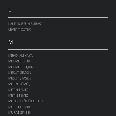
L
LALE DURSUN-SUBAŞ
LEVENT ÖZYER
M
MEHDI ALI KAYA
MEHMET BILIR
MEHMET SEÇKIN
MESUT GEÇKIN
MESUT ŞIMŞEK
METIN GÜMÜŞ
METIN TEMIZ
METIN TEMIZ
MUHSIN KÜÇÜKALTUN
MURAT DEMIR
MURAT ŞIMŞEK