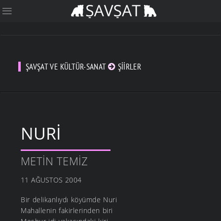
ŞAVŞAT VE KÜLTÜR-SANAT
ŞIIRLER
NURI
METIN TEMIZ
11 AĞUSTOS 2004
Bir delikanlıydı köyümde Nuri
Mahallenin fakirlerinden biri