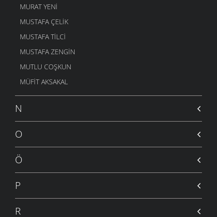
MURAT YENI
MUSTAFA ÇELIK
MUSTAFA TILCI
MUSTAFA ZENGIN
MUTLU COŞKUN
MÜFIT AKSAKAL
N
O
Ö
P
R