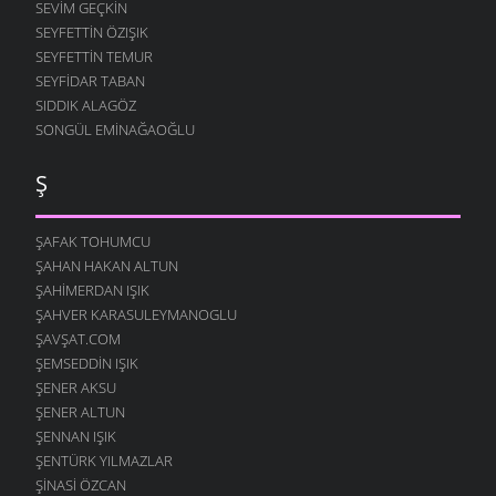
SEVIM GEÇKIN
SEYFETTIN ÖZIŞIK
SEYFETTIN TEMUR
SEYFIDAR TABAN
SIDDIK ALAGÖZ
SONGÜL EMINAĞAOĞLU
Ş
ŞAFAK TOHUMCU
ŞAHAN HAKAN ALTUN
ŞAHIMERDAN IŞIK
ŞAHVER KARASULEYMANOGLU
ŞAVŞAT.COM
ŞEMSEDDIN IŞIK
ŞENER AKSU
ŞENER ALTUN
ŞENNAN IŞIK
ŞENTÜRK YILMAZLAR
ŞINASI ÖZCAN