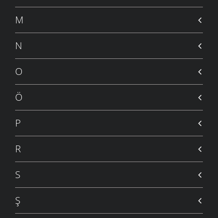
M
N
O
Ö
P
R
S
Ş