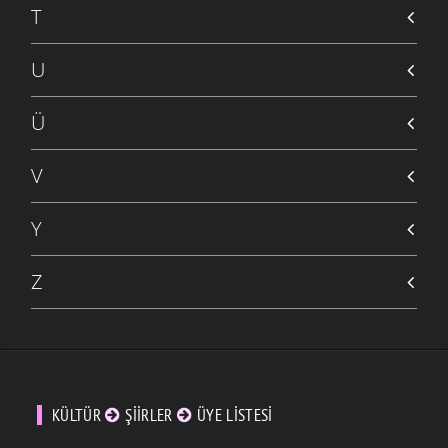
T
U
Ü
V
Y
Z
KÜLTÜR
ŞIIRLER
ÜYE LISTESI