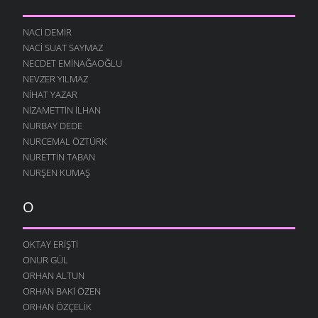
NACI DEMIR
NACI SUAT SAYMAZ
NECDET EMINAĞAOĞLU
NEVZER YILMAZ
NIHAT YAZAR
NIZAMETTIN İLHAN
NURBAY DEDE
NURCEMAL ÖZTÜRK
NURETTIN TABAN
NURŞEN KUMAŞ
O
OKTAY ERIŞTI
ONUR GÜL
ORHAN ALTUN
ORHAN BAKI ÖZEN
ORHAN ÖZÇELIK