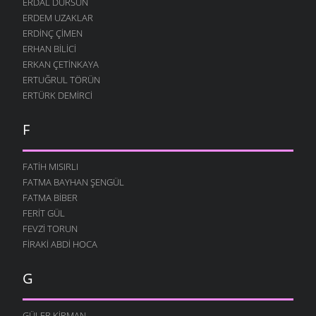
ERDAL DURSUN
ERDEM UZAKLAR
ERDINÇ ÇIMEN
ERHAN BILICI
ERKAN ÇETINKAYA
ERTUĞRUL TÖRÜN
ERTÜRK DEMIRCI
F
FATIH MISIRLI
FATMA BAYHAN ŞENGÜL
FATMA BIBER
FERIT GÜL
FEVZI TORUN
FIRAKI ABDI HOCA
G
GÜLER KIRMAN