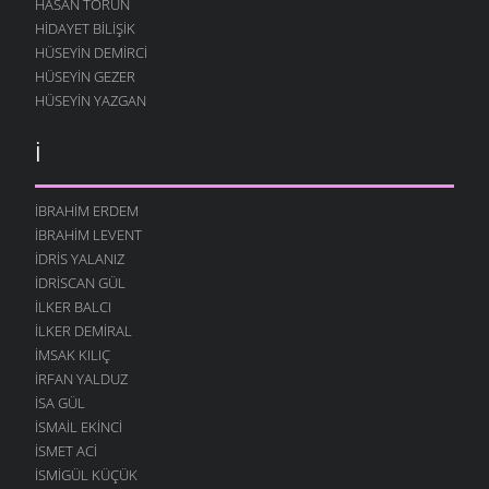
HASAN TORUN
HIDAYET BILIŞIK
HÜSEYIN DEMIRCI
HÜSEYIN GEZER
HÜSEYIN YAZGAN
İ
İBRAHIM ERDEM
İBRAHIM LEVENT
İDRIS YALANIZ
IDRISCAN GÜL
İLKER BALCI
İLKER DEMIRAL
İMSAK KILIÇ
İRFAN YALDUZ
ISA GÜL
ISMAIL EKINCI
İSMET ACI
İSMIGÜL KÜÇÜK