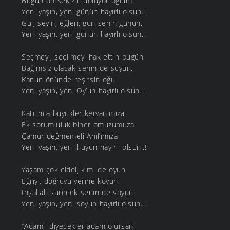
Bugün on sekizin doluyor oğlum
Yeni yaşın, yeni günün hayırlı olsun..!
Gül, sevin, eğlen; gün senin günün.
Yeni yaşın, yeni günün hayırlı olsun..!
Seçmeyi, seçilmeyi hak ettin bugün
Bağımsız olacak senin de suyun.
Kanun önünde reşitsin oğul
Yeni yaşın, yeni Oy’un hayırlı olsun..!
Katılınca büyükler kervanımıza
Ek sorumluluk biner omuzumuza.
Çamur değmemeli Anıl’ımıza
Yeni yaşın, yeni huyun hayırlı olsun..!
Yaşam çok ciddi, kimi de oyun
Eğriyi, doğruyu yerine koyun.
İnşallah sürecek senin de soyun
Yeni yaşın, yeni soyun hayırlı olsun..!
‘’Adam'' diyecekler adam olursan