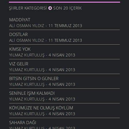
23 ŞUBAT 2006
ŞIIRLER KATEGORISI
SON 20 İÇERIK
BÜYÜK ÇÖKEK
23 ŞUBAT 2006
MADDIYAT
ALI OSMAN YILDIZ
- 11 TEMMUZ 2013
KOCABEY’I ÖZLEMEK
20 ŞUBAT 2006
DOSTLAR
ALI OSMAN YILDIZ
- 11 TEMMUZ 2013
DOSTLARA MERHABA
29 OCAK 2006
KIMSE YOK
YILMAZ KURTULUŞ
- 4 NISAN 2013
VIZ GELIR
YILMAZ KURTULUŞ
- 4 NISAN 2013
BITSIN GITSIN O GÜNLER
YILMAZ KURTULUŞ
- 4 NISAN 2013
SENINLE İŞIM KALMADI
YILMAZ KURTULUŞ
- 4 NISAN 2013
KÖYÜMÜZE NE OLMUŞ KÖYLÜM
YILMAZ KURTULUŞ
- 4 NISAN 2013
SAHARA DAĞI
YILMAZ KURTULUŞ
- 4 NISAN 2013