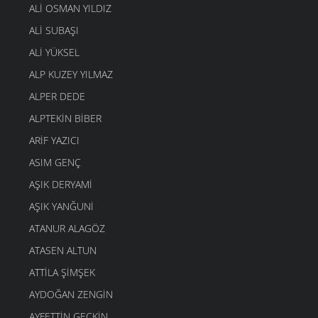
ALI OSMAN YILDIZ
ALI SUBAŞI
ALI YÜKSEL
ALP KUZEY YILMAZ
ALPER DEDE
ALPTEKIN BIBER
ARIF YAZICI
ASIM GENÇ
AŞIK DERYAMI
AŞIK YANĞUNI
ATANUR ALAGÖZ
ATASEN ALTUN
ATTILA ŞIMŞEK
AYDOĞAN ZENGIN
AYFETTIN GEÇKIN