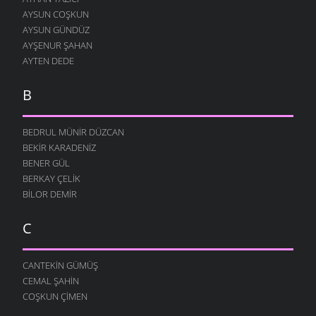
AYSUN COŞKUN
AYSUN GÜNDÜZ
AYŞENUR ŞAHAN
AYTEN DEDE
B
BEDRUL MÜNIR DÜZCAN
BEKIR KARADENIZ
BENER GÜL
BERKAY ÇELIK
BILOR DEMIR
C
CANTEKIN GÜMÜŞ
CEMAL ŞAHIN
COŞKUN ÇIMEN