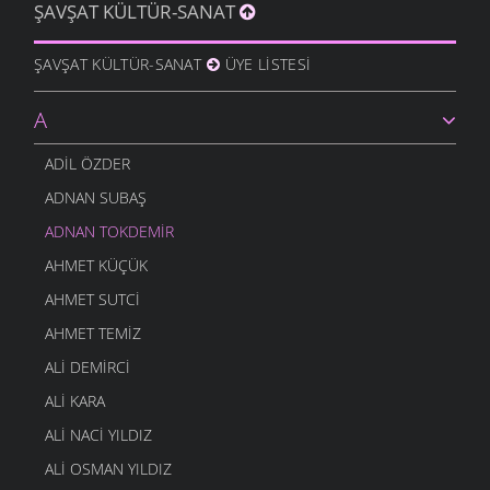
ŞAVŞAT KÜLTÜR-SANAT
KIBAR ALTUNAL
- 5 EKIM 2012
BAHTINA KÜSME
ŞAVŞAT KÜLTÜR-SANAT
ÜYE LISTESI
KIBAR ALTUNAL
- 5 EKIM 2012
BENDEN SELAM GÖTÜRÜN
A
KIBAR ALTUNAL
- 5 EKIM 2012
GECE GÖZLÜM
ADIL ÖZDER
ERTÜRK DEMIRCI
- 28 EYLÜL 2012
ADNAN SUBAŞ
ADNAN TOKDEMIR
AHMET KÜÇÜK
AHMET SUTCI
AHMET TEMIZ
ALI DEMIRCI
ALI KARA
ALI NACI YILDIZ
ALI OSMAN YILDIZ