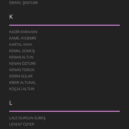
İSRAFIL ŞENTÜRK
K
KADIR KARAHAN
KAMIL AYDEMIR
KARTAL KAYA
KEMAL GÜMÜŞ
KENAN ALTUN
KENAN ÖZTÜRK
KENAN TORUN
KERIM GÜLAR
KIBAR ALTUNAL
KOÇALI ALTUN
L
LALE DURSUN-SUBAŞ
LEVENT ÖZYER