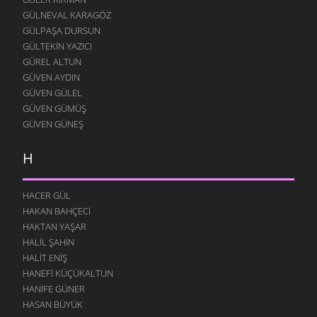
GÜLNEVAL KARAGÖZ
GÜLPAŞA DURSUN
GÜLTEKIN YAZICI
GÜREL ALTUN
GÜVEN AYDIN
GÜVEN GÜLEL
GÜVEN GÜMÜŞ
GÜVEN GÜNEŞ
H
HACER GÜL
HAKAN BAHÇECI
HAKTAN YAŞAR
HALIL ŞAHIN
HALIT ENIŞ
HANEFI KÜÇÜKALTUN
HANIFE GÜNER
HASAN BÜYÜK