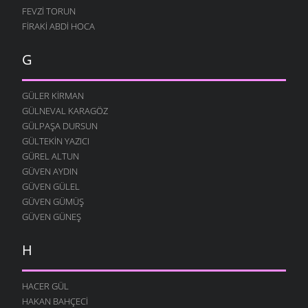
MURTEZ
FEVZI TORUN
12 AĞUSTOS 2004
FIRAKI ABDI HOCA
DOLAŞIYORUZ
12 AĞUSTOS 2004
G
YOK YOK
12 AĞUSTOS 2004
GÜLER KIRMAN
FESTIVAL
GÜLNEVAL KARAGÖZ
12 AĞUSTOS 2004
GÜLPAŞA DURSUN
GÜLTEKIN YAZICI
MERAKLI MELAHAT
GÜREL ALTUN
12 AĞUSTOS 2004
GÜVEN AYDIN
HALK EĞITIMI
GÜVEN GÜLEL
12 AĞUSTOS 2004
GÜVEN GÜMÜŞ
HASTAHANEDE DURUM
GÜVEN GÜNEŞ
12 AĞUSTOS 2004
H
GIDIYORUZ
12 AĞUSTOS 2004
ÖZÜRLÜ YAŞAMAK
HACER GÜL
12 AĞUSTOS 2004
HAKAN BAHÇECI