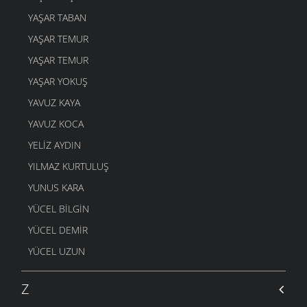
DOST BİLDİKLERİM
4 MART 2006
YAŞAR TABAN
ŞAVŞETLİNIN GELENEGİ
YAŞAR TEMUR
4 MART 2006
YAŞAR TEMUR
DUDAK
YAŞAR YOKUŞ
4 MART 2006
YAVUZ KAYA
GEL ÖĞRETMENE
4 MART 2006
YAVUZ KOCA
YANDIM
YELIZ AYDIN
4 MART 2006
YILMAZ KURTULUŞ
AYAKKABIMA
YUNUS KARA
4 MART 2006
YÜCEL BILGIN
Mİ Kİ
4 MART 2006
YÜCEL DEMIR
O ZAMAN BUYUR
YÜCEL UZUN
4 MART 2006
ARTVIN
Z
4 MART 2006