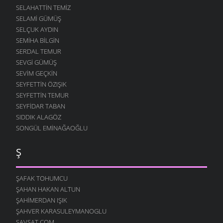
SELAHATTIN TEMIZ
SELAMI GÜMÜŞ
SELÇUK AYDIN
SEMIHA BILGIN
SERDAL TEMUR
SEVGI GÜMÜŞ
SEVIM GEÇKIN
SEYFETTIN ÖZIŞIK
SEYFETTIN TEMUR
SEYFIDAR TABAN
SIDDIK ALAGÖZ
SONGÜL EMINAĞAOĞLU
Ş
ŞAFAK TOHUMCU
ŞAHAN HAKAN ALTUN
ŞAHIMERDAN IŞIK
ŞAHVER KARASULEYMANOGLU
ŞAVŞAT.COM