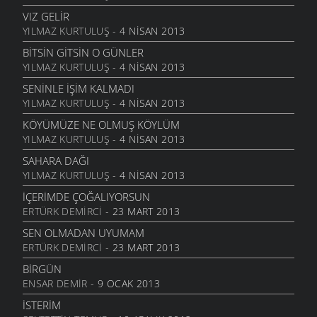
6 MART 2006
VIZ GELIR
YILMAZ KURTULUŞ
- 4 NISAN 2013
ANNE
6 MART 2006
BITSIN GITSIN O GÜNLER
YILMAZ KURTULUŞ
- 4 NISAN 2013
NATAŞA
6 MART 2006
SENINLE İŞIM KALMADI
YILMAZ KURTULUŞ
- 4 NISAN 2013
ACABA
6 MART 2006
KÖYÜMÜZE NE OLMUŞ KÖYLÜM
YILMAZ KURTULUŞ
- 4 NISAN 2013
DOLUDUR
6 MART 2006
SAHARA DAĞI
YILMAZ KURTULUŞ
- 4 NISAN 2013
DAHASI VAR
6 MART 2006
İÇERIMDE ÇOĞALIYORSUN
ERTÜRK DEMIRCI
- 23 MART 2013
ÖĞRETMENI GÖR
6 MART 2006
SEN OLMADAN UYUMAM
ERTÜRK DEMIRCI
- 23 MART 2013
ÇORUH
6 MART 2006
BIRGÜN
ENSAR DEMIR
- 9 OCAK 2013
SANA MUHTACIM
6 MART 2006
İSTERIM