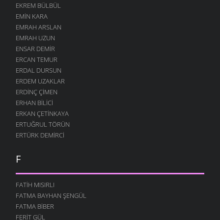
EKREM BÜLBÜL
13 AĞUSTOS 2004
EMIN KARA
SEN NIYE
EMRAH ARSLAN
12 AĞUSTOS 2004
EMRAH UZUN
NE GÜZELDIR
ENSAR DEMIR
12 AĞUSTOS 2004
ERCAN TEMUR
ERDAL DURSUN
KARIŞTIN
ERDEM UZAKLAR
12 AĞUSTOS 2004
ERDINÇ ÇIMEN
BÖYLE GITMEZ KI
ERHAN BILICI
12 AĞUSTOS 2004
ERKAN ÇETINKAYA
GÖZLERIM
ERTUĞRUL TÖRÜN
12 AĞUSTOS 2004
ERTÜRK DEMIRCI
ANNELER GÜNÜ
F
12 AĞUSTOS 2004
BOĞA DESTANI
12 AĞUSTOS 2004
FATIH MISIRLI
FATMA BAYHAN ŞENGÜL
İŞGÜZAR BABA
FATMA BIBER
12 AĞUSTOS 2004
FERIT GÜL