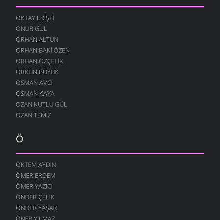
YENIDEN
10 AĞUSTOS 2004
OKTAY ERIŞTI
ONUR GÜL
DILFEZ
24 TEMMUZ 2004
ORHAN ALTUN
ORHAN BAKI ÖZEN
ORHAN ÖZÇELIK
ORKUN BÜYÜK
OSMAN AVCI
OSMAN KAYA
OZAN KUTLU GÜL
OZAN TEMIZ
Ö
ÖKTEM AYDIN
ÖMER ERDEM
ÖMER YAZICI
ÖNDER ÇELIK
ÖNDER YAŞAR
ÖNER YILMAZ