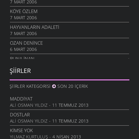
7 MART 2006
KÖYE ÖZLEM
7 MART 2006
HAYVANLARIN ADALETI
7 MART 2006
OZAN DENINCE
6 MART 2006
BUNA İNAN
6 MART 2006
ŞIIRLER
NASIL OLUR
6 MART 2006
ŞIIRLER KATEGORISI
SON 20 İÇERIK
İHTIYAR İNSAN
6 MART 2006
MADDIYAT
ALI OSMAN YILDIZ
- 11 TEMMUZ 2013
SEVGI ÜSTÜNE
6 MART 2006
DOSTLAR
ALI OSMAN YILDIZ
- 11 TEMMUZ 2013
ANLATAMADIK
6 MART 2006
KIMSE YOK
YILMAZ KURTULUŞ
- 4 NISAN 2013
GEL