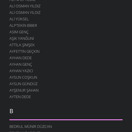
ALI OSMAN YILDIZ
SENI BEKLIYOR
ALI OSMAN YILDIZ
4 MART 2006
ALI YÜKSEL
HELE SENSIZ HIÇ
ALPTEKIN BIBER
4 MART 2006
ASIM GENÇ
İNSANOĞLU KOŞUYOR
AŞIK YANĞUNI
4 MART 2006
ATTILA ŞIMŞEK
AYFETTIN GEÇKIN
DILE GELIN
4 MART 2006
AYHAN DEDE
AYHAN GENÇ
ARTVIN’E TÜRKÜ
AYHAN YAZICI
27 EYLÜL 2004
AYSUN COŞKUN
ANA OĞUL TELEFONDA
AYSUN GÜNDÜZ
17 AĞUSTOS 2004
AYŞENUR ŞAHAN
GÖRDÜM
AYTEN DEDE
14 AĞUSTOS 2004
B
HARCI MIYDI
13 AĞUSTOS 2004
BEDRUL MÜNIR DÜZCAN
ESKI ARABA