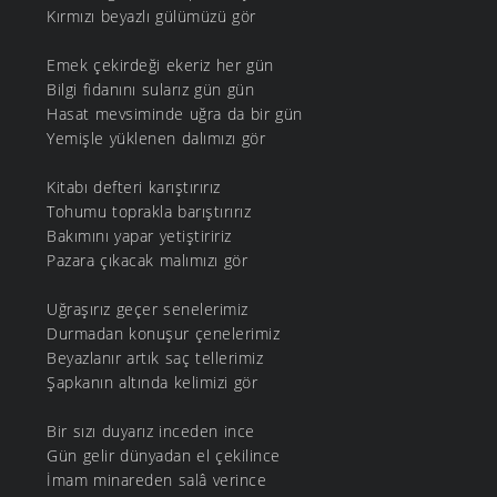
Kırmızı beyazlı gülümüzü gör
Emek çekirdeği ekeriz her gün
Bilgi fidanını sularız gün gün
Hasat mevsiminde uğra da bir gün
Yemişle yüklenen dalımızı gör
Kitabı defteri karıştırırız
Tohumu toprakla barıştırırız
Bakımını yapar yetiştiririz
Pazara çıkacak malımızı gör
Uğraşırız geçer senelerimiz
Durmadan konuşur çenelerimiz
Beyazlanır artık saç tellerimiz
Şapkanın altında kelimizi gör
Bir sızı duyarız inceden ince
Gün gelir dünyadan el çekilince
İmam minareden salâ verince