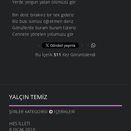
Yerde yorgun yatan ölümüzü gör
Bin dost bırakırız bir tek gideriz
Biz bize isimsiz öğretmen deriz
Gönüllerde buram buram tüteriz
Cennete yönelen yolumuzu gör
Bu İçerik
511
Kez Görüntülendi
YALÇIN TEMIZ
ŞIIRLER KATEGORISI
İÇERIKLERI
HES İLLETI
8 OCAK 2010