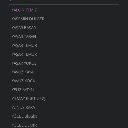
YANLIŞ VAR
5 MART 2006
YALÇIN TEMIZ
DOMUZ
YASEMIN DÜLGER
4 MART 2006
YAŞAR BAŞAR
DOST BİLDİKLERİM
4 MART 2006
YAŞAR TABAN
ŞAVŞETLİNIN GELENEGİ
YAŞAR TEMUR
4 MART 2006
YAŞAR TEMUR
DUDAK
YAŞAR YOKUŞ
4 MART 2006
YAVUZ KAYA
GEL ÖĞRETMENE
4 MART 2006
YAVUZ KOCA
YANDIM
YELIZ AYDIN
4 MART 2006
YILMAZ KURTULUŞ
AYAKKABIMA
YUNUS KARA
4 MART 2006
YÜCEL BILGIN
Mİ Kİ
4 MART 2006
YÜCEL DEMIR