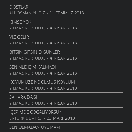
6 MART 2006
DOSTLAR
ALI OSMAN YILDIZ
- 11 TEMMUZ 2013
ANLATAMADIK
6 MART 2006
KIMSE YOK
YILMAZ KURTULUŞ
- 4 NISAN 2013
GEL
6 MART 2006
VIZ GELIR
YILMAZ KURTULUŞ
- 4 NISAN 2013
ANNE
6 MART 2006
BITSIN GITSIN O GÜNLER
YILMAZ KURTULUŞ
- 4 NISAN 2013
NATAŞA
6 MART 2006
SENINLE İŞIM KALMADI
YILMAZ KURTULUŞ
- 4 NISAN 2013
ACABA
6 MART 2006
KÖYÜMÜZE NE OLMUŞ KÖYLÜM
YILMAZ KURTULUŞ
- 4 NISAN 2013
DOLUDUR
6 MART 2006
SAHARA DAĞI
YILMAZ KURTULUŞ
- 4 NISAN 2013
DAHASI VAR
6 MART 2006
İÇERIMDE ÇOĞALIYORSUN
ERTÜRK DEMIRCI
- 23 MART 2013
ÖĞRETMENI GÖR
6 MART 2006
SEN OLMADAN UYUMAM