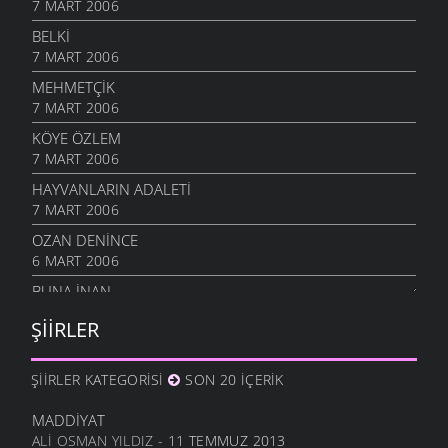
7 MART 2006
BELKI
7 MART 2006
MEHMETÇIK
7 MART 2006
KÖYE ÖZLEM
7 MART 2006
HAYVANLARIN ADALETI
7 MART 2006
OZAN DENINCE
6 MART 2006
BUNA İNAN
6 MART 2006
ŞIIRLER
NASIL OLUR
6 MART 2006
ŞIIRLER KATEGORISI
SON 20 İÇERIK
İHTIYAR İNSAN
6 MART 2006
MADDIYAT
ALI OSMAN YILDIZ
- 11 TEMMUZ 2013
SEVGI ÜSTÜNE