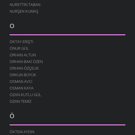
YAĞMURLU ŞIIR
NURETTIN TABAN
10 AĞUSTOS 2004
NURŞEN KUMAŞ
SITEM
10 AĞUSTOS 2004
O
YENIDEN
10 AĞUSTOS 2004
OKTAY ERIŞTI
ONUR GÜL
DILFEZ
24 TEMMUZ 2004
ORHAN ALTUN
ORHAN BAKI ÖZEN
ORHAN ÖZÇELIK
ORKUN BÜYÜK
OSMAN AVCI
OSMAN KAYA
OZAN KUTLU GÜL
OZAN TEMIZ
Ö
ÖKTEM AYDIN