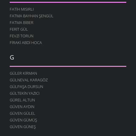
BOĞA DESTANI
12 AĞUSTOS 2004
FATIH MISIRLI
FATMA BAYHAN ŞENGÜL
İŞGÜZAR BABA
FATMA BIBER
12 AĞUSTOS 2004
FERIT GÜL
MURTEZ
FEVZI TORUN
12 AĞUSTOS 2004
FIRAKI ABDI HOCA
DOLAŞIYORUZ
12 AĞUSTOS 2004
G
YOK YOK
12 AĞUSTOS 2004
GÜLER KIRMAN
FESTIVAL
GÜLNEVAL KARAGÖZ
12 AĞUSTOS 2004
GÜLPAŞA DURSUN
GÜLTEKIN YAZICI
MERAKLI MELAHAT
GÜREL ALTUN
12 AĞUSTOS 2004
GÜVEN AYDIN
HALK EĞITIMI
GÜVEN GÜLEL
12 AĞUSTOS 2004
GÜVEN GÜMÜŞ
HASTAHANEDE DURUM
GÜVEN GÜNEŞ
12 AĞUSTOS 2004