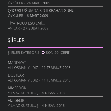
ÖYKÜLER
- 24 MART 2009
ÇORUH
23 EKIM 2009
ÇOCUKLUĞUMDA BIR İLKBAHAR GÜNÜ
ÖYKÜLER
- 6 MART 2009
RUHUMDAKI BOŞLUK
23 EKIM 2009
TIYATROCU ESO EMI...
ANILAR
- 27 ŞUBAT 2009
İYI KI VARSIN KÖYÜM
3 EYLÜL 2009
ŞIIRLER
GEL GÖR KI
3 EYLÜL 2009
ŞIIRLER KATEGORISI
SON 20 İÇERIK
ZANNETME
29 HAZIRAN 2009
MADDIYAT
KÖYÜMÜZ
ALI OSMAN YILDIZ
- 11 TEMMUZ 2013
29 MAYIS 2009
DOSTLAR
ISSIZ
ALI OSMAN YILDIZ
- 11 TEMMUZ 2013
29 MAYIS 2009
KIMSE YOK
ANNECIĞIM
YILMAZ KURTULUŞ
- 4 NISAN 2013
11 MAYIS 2009
VIZ GELIR
MEKTUP
YILMAZ KURTULUŞ
- 4 NISAN 2013
8 MAYIS 2009