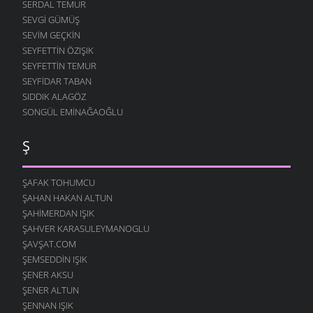
SERDAL TEMUR
SEVGI GÜMÜŞ
SEVIM GEÇKIN
SEYFETTIN ÖZIŞIK
SEYFETTIN TEMUR
SEYFIDAR TABAN
SIDDIK ALAGÖZ
SONGÜL EMINAĞAOĞLU
Ş
ŞAFAK TOHUMCU
ŞAHAN HAKAN ALTUN
ŞAHIMERDAN IŞIK
ŞAHVER KARASULEYMANOGLU
ŞAVŞAT.COM
ŞEMSEDDIN IŞIK
ŞENER AKSU
ŞENER ALTUN
ŞENNAN IŞIK