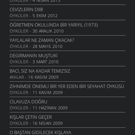
ÖYKÜLER
- 4 NISAN 2013
SANMAYASIN HA
29 MART 2010
CEVIZLERIN DIBI
ÖYKÜLER
- 5 EKIM 2012
OĞLUMA
18 MART 2010
ÖĞRETMEN OKULUNDA BIR YARIYIL (1973)
ÖYKÜLER
- 30 ARALIK 2010
ÖZLEDIM ANNE
4 MART 2010
YAYLALAR NE ZAMAN ÇIKACAK?
ÖYKÜLER
- 28 MAYIS 2010
KÜLE DÖNMÜŞSÜN
3 MART 2010
DEGIRMANIN MUŞTUKI
ÖYKÜLER
- 3 MART 2010
YIL BITERKEN
25 ARALIK 2009
BACI, SIZ NA KADAR TEMIZSIZ
ANILAR
- 16 KASIM 2009
CEVIZLI
26 KASIM 2009
ZIHNIMDE ÖNEMLI BIR YER EDEN BIR SEYAHAT ÖYKÜSÜ
ÖYKÜLER
- 11 KASIM 2009
MEMLEKET HALLERI
16 KASIM 2009
CILAVUZA DOĞRU
ÖYKÜLER
- 11 HAZIRAN 2009
SORGU
3 KASIM 2009
KIŞLAR ÇETIN GEÇER
ÖYKÜLER
- 16 NISAN 2009
UMUTSUZLUK
3 KASIM 2009
O BAŞTAN GIDILECEK KIŞLAYA