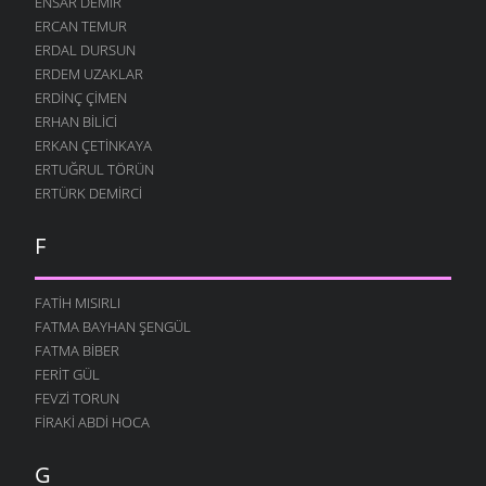
ENSAR DEMIR
ERCAN TEMUR
ERDAL DURSUN
ERDEM UZAKLAR
ERDINÇ ÇIMEN
ERHAN BILICI
ERKAN ÇETINKAYA
ERTUĞRUL TÖRÜN
ERTÜRK DEMIRCI
F
FATIH MISIRLI
FATMA BAYHAN ŞENGÜL
FATMA BIBER
FERIT GÜL
FEVZI TORUN
FIRAKI ABDI HOCA
G