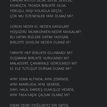
CANLAR MUTLU OLSA, SEVSE SEVİLSE,
KIVANÇTA, TASADA BİRLİKTE OLSA,
YOKUŞU, İNİŞİ KOLKOLA GEÇSE,
ÇOK MU İSTENENLER YANİ OLMAZ MI?
SORUN NEDİR Kİ, NEDEN KAYGILAR?
HOŞGÖRÜ MÜMKÜNKEN NEDİR KAVGALAR?
BU VATAN BİZLERE ORTAK YADİGAR,
BİRLİKTE SEVELİM NEDEN OLMAZ Kİ?
TARİHTE HEP BİRLİKTE OLUNMADI MI?
DÜŞMANA BİRLİKTE VURULMADI MI?
MALAZGİRT, ÇANAKKALE GÖRÜLMEDİ Mİ?
EL ELE TUTUŞUP DURSAK OLMAZ MI?
AYNI SEMA ALTINDA, AYNI ZEMİNDE,
AYNI AKARSUDA, AYNI GEMİDE,
DAYI, HALA, KARDEŞ OLMUŞUZ HEMDE,
AYNI TASA KAŞIK ÇALSAK OLMAZ MI?
KİBAR DERKİ DEĞİLMİYİZ BİR SAFTA,