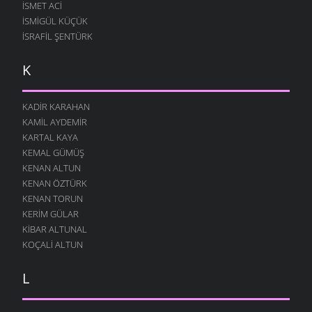
İSMET ACI
İSMIGÜL KÜÇÜK
İSRAFIL ŞENTÜRK
K
KADIR KARAHAN
KAMIL AYDEMIR
KARTAL KAYA
KEMAL GÜMÜŞ
KENAN ALTUN
KENAN ÖZTÜRK
KENAN TORUN
KERIM GÜLAR
KIBAR ALTUNAL
KOÇALI ALTUN
L