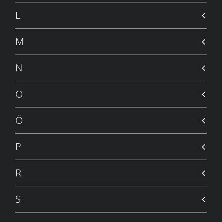
L
M
N
O
Ö
P
R
S