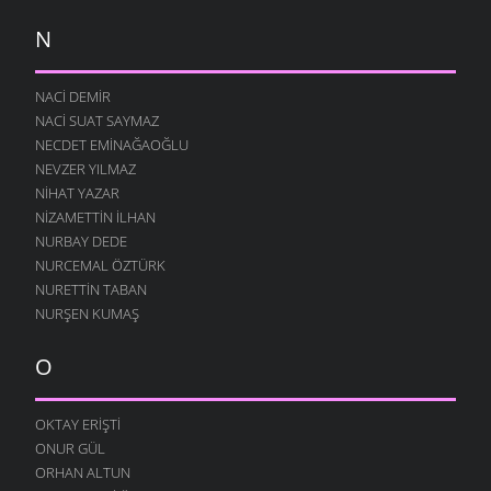
N
NACI DEMIR
NACI SUAT SAYMAZ
NECDET EMINAĞAOĞLU
NEVZER YILMAZ
NIHAT YAZAR
NIZAMETTIN İLHAN
NURBAY DEDE
NURCEMAL ÖZTÜRK
NURETTIN TABAN
NURŞEN KUMAŞ
O
OKTAY ERIŞTI
ONUR GÜL
ORHAN ALTUN