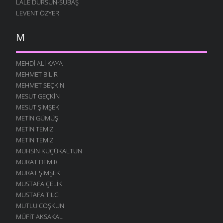
LALE DURSUN-SUBAŞ
LEVENT ÖZYER
M
MEHDI ALI KAYA
MEHMET BILIR
MEHMET SEÇKIN
MESUT GEÇKIN
MESUT ŞIMŞEK
METIN GÜMÜŞ
METIN TEMIZ
METIN TEMIZ
MUHSIN KÜÇÜKALTUN
MURAT DEMIR
MURAT ŞIMŞEK
MUSTAFA ÇELIK
MUSTAFA TILCI
MUTLU COŞKUN
MÜFIT AKSAKAL