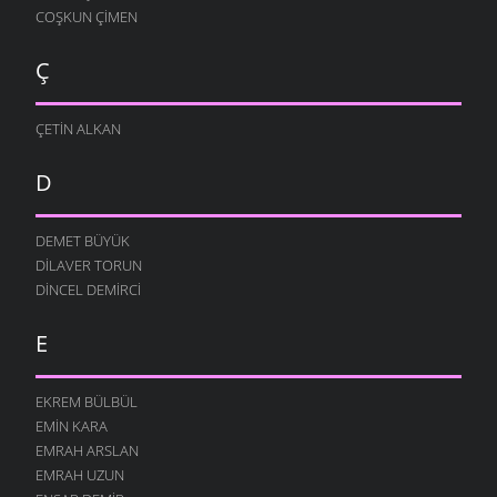
COŞKUN ÇIMEN
Ç
ÇETIN ALKAN
D
DEMET BÜYÜK
DILAVER TORUN
DINCEL DEMIRCI
E
EKREM BÜLBÜL
EMIN KARA
EMRAH ARSLAN
EMRAH UZUN