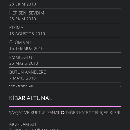
28 EKIM 2010
HEP SENI SEVDIM
28 EKIM 2010
KIZIMA
18 AĞUSTOS 2010
ÖLÜM VAR
15 TEMMUZ 2010
EMMIOĞLU
25 MAYIS 2010
BÜTÜN ANNELERE
7 MAYIS 2010
YIRMIBEŞ YIL
26 NISAN 2010
KIBAR ALTUNAL
BAHAR
12 NISAN 2010
ŞAVŞAT VE KÜLTÜR-SANAT
DIĞER KATEGORI İÇERIKLERI
ÇARESIZ
6 NISAN 2010
MOGDAM ALI