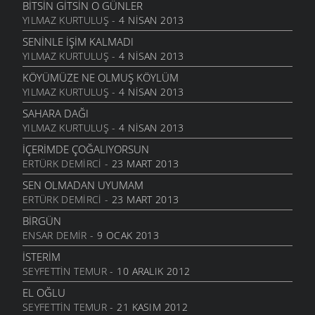
BITSIN GITSIN O GÜNLER
BEBEĞIM
YILMAZ KURTULUŞ
- 4 NISAN 2013
27 NISAN 2009
SENINLE İŞIM KALMADI
GEL YETERKI
YILMAZ KURTULUŞ
- 4 NISAN 2013
27 NISAN 2009
KÖYÜMÜZE NE OLMUŞ KÖYLÜM
ANADOLU
YILMAZ KURTULUŞ
- 4 NISAN 2013
16 NISAN 2009
SAHARA DAĞI
SITEMKAR
YILMAZ KURTULUŞ
- 4 NISAN 2013
16 NISAN 2009
İÇERIMDE ÇOĞALIYORSUN
MEZARLIK KUŞLARI
ERTÜRK DEMIRCI
- 23 MART 2013
31 MART 2009
SEN OLMADAN UYUMAM
MEDENIYET IÇIN INDILER ŞEHIRE
ERTÜRK DEMIRCI
- 23 MART 2013
30 MART 2009
BIRGÜN
SEÇIM DEDIKLERI
ENSAR DEMIR
- 9 OCAK 2013
30 MART 2009
İSTERIM
ANADOLU
SEYFETTIN TEMUR
- 10 ARALIK 2012
24 MART 2009
EL OĞLU
VASIYET
SEYFETTIN TEMUR
- 21 KASIM 2012