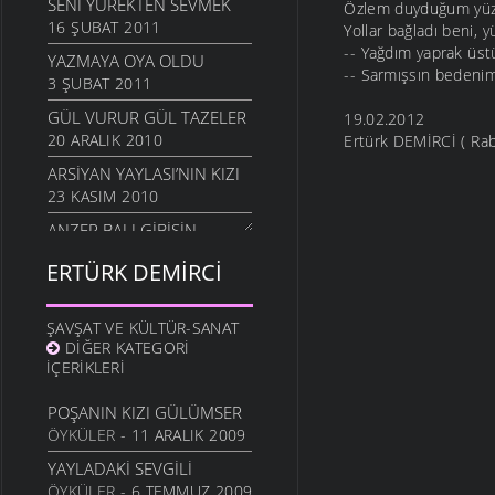
SENI YÜREKTEN SEVMEK
Özlem duyduğum yüze
16 ŞUBAT 2011
Yollar bağladı beni,
-- Yağdım yaprak üst
YAZMAYA OYA OLDU
-- Sarmışsın bedenim
3 ŞUBAT 2011
GÜL VURUR GÜL TAZELER
19.02.2012
20 ARALIK 2010
Ertürk DEMİRCİ ( Raba
ARSIYAN YAYLASI’NIN KIZI
23 KASIM 2010
ANZER BALI GIBISIN
19 KASIM 2010
ERTÜRK DEMIRCI
SEVERIM İSTANBULU
14 EKIM 2010
ŞAVŞAT VE KÜLTÜR-SANAT
GÖZLER SESSIZ AĞLADI
DIĞER KATEGORI
10 EKIM 2010
İÇERIKLERI
İÇIMDE SAKLIYORUM
POŞANIN KIZI GÜLÜMSER
29 EYLÜL 2010
ÖYKÜLER
- 11 ARALIK 2009
SENSIZIM ŞIMDI
YAYLADAKI SEVGILI
23 EYLÜL 2010
ÖYKÜLER
- 6 TEMMUZ 2009