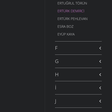
ERTUĞRUL TÖRÜN
ERTÜRK DEMIRCI
ERTÜRK PEHLEVAN
ESRA BOZ
EYÜP KAYA
F
G
H
İ
J