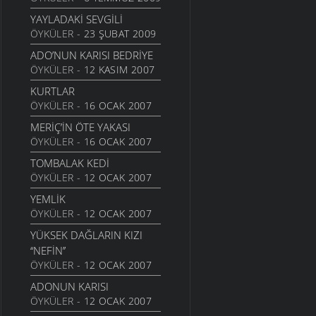
HAYALIN
YAYLADAKI SEVGILI
20 AĞUSTOS 2010
ÖYKÜLER
- 23 ŞUBAT 2009
DIRHEM DIRHEM
ADO’NUN KARISI BEDRIYE
22 TEMMUZ 2010
ÖYKÜLER
- 12 KASIM 2007
GEZELIM SAHILI
KURTLAR
28 HAZIRAN 2010
ÖYKÜLER
- 16 OCAK 2007
SEN VARSIN BU ŞEHIRDE
MERİÇ’İN ÖTE YAKASI
10 HAZIRAN 2010
ÖYKÜLER
- 16 OCAK 2007
SEVDANIN PANAYIRI
TOMBALAK KEDİ
23 MAYIS 2010
ÖYKÜLER
- 12 OCAK 2007
BITMEZ BU AĞLAYIŞLAR
YEMLİK
7 MAYIS 2010
ÖYKÜLER
- 12 OCAK 2007
NAZAR BONCUĞU GIBI
YÜKSEK DAĞLARIN KIZI
25 NISAN 2010
‘‘NEFİN’’
YALANMIŞ
ÖYKÜLER
- 12 OCAK 2007
10 NISAN 2010
ADONUN KARISI
İNADINA YAŞAMAK
ÖYKÜLER
- 12 OCAK 2007
30 MART 2010