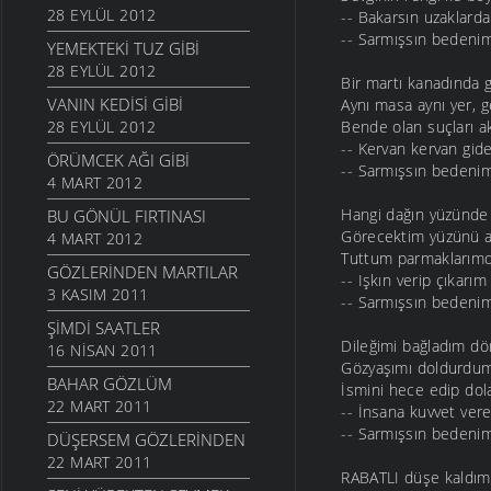
28 EYLÜL 2012
-- Bakarsın uzaklarda
-- Sarmışsın bedenim
YEMEKTEKI TUZ GIBI
28 EYLÜL 2012
Bir martı kanadında 
VANIN KEDISI GIBI
Aynı masa aynı yer, 
28 EYLÜL 2012
Bende olan suçları 
-- Kervan kervan gide
ÖRÜMCEK AĞI GIBI
-- Sarmışsın bedenim
4 MART 2012
Hangi dağın yüzünde 
BU GÖNÜL FIRTINASI
Görecektim yüzünü aç
4 MART 2012
Tuttum parmaklarımd
GÖZLERINDEN MARTILAR
-- Işkın verip çıkarım
3 KASIM 2011
-- Sarmışsın bedenim
ŞIMDI SAATLER
Dileğimi bağladım d
16 NISAN 2011
Gözyaşımı doldurdu
BAHAR GÖZLÜM
İsmini hece edip dola
22 MART 2011
-- İnsana kuvvet vere
-- Sarmışsın bedenim
DÜŞERSEM GÖZLERINDEN
22 MART 2011
RABATLI düşe kaldım