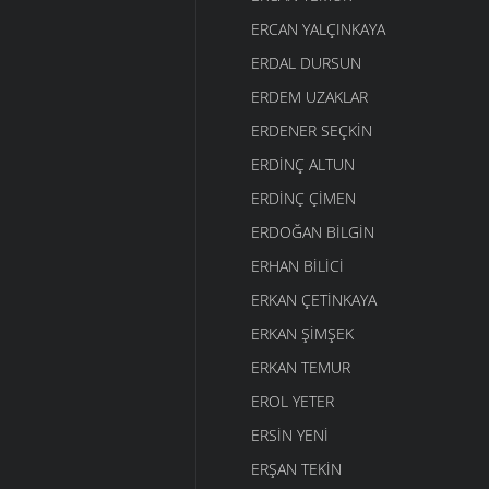
ERCAN YALÇINKAYA
ERDAL DURSUN
ERDEM UZAKLAR
ERDENER SEÇKIN
ERDINÇ ALTUN
ERDINÇ ÇIMEN
ERDOĞAN BILGIN
ERHAN BILICI
ERKAN ÇETINKAYA
ERKAN ŞIMŞEK
ERKAN TEMUR
EROL YETER
ERSIN YENI
ERŞAN TEKIN