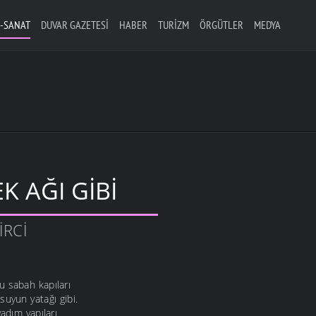
-SANAT
DUVAR GAZETESI
HABER
TURIZM
ÖRGÜTLER
MEDYA
 AĞI GIBI
IRCI
 sabah kapıları
suyun yatağı gibi.
yadım yapıları