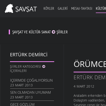
KÖYLER
GALERI
MESAJ-TAHTASI
KÜLTÜR
ŞAVŞAT VE KÜLTÜR-SANAT
ŞIIRLER
ERTÜRK DEMIRCI
ÖRÜMCEK
ŞIIRLER KATEGORISI
İÇERIKLERI
ERTÜRK DEM
İÇERIMDE ÇOĞALIYORSUN
23 MART 2013
4 MART 2012
SEN OLMADAN UYUMAM
Araladım erkenden bu
23 MART 2013
Dolaştım vadilerden, 
GECE GÖZLÜM
Sevginin rengi ile bo