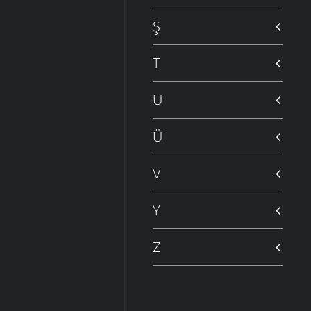
Ş
T
U
Ü
V
Y
Z