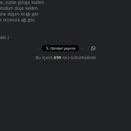
, yüzde gülüşe kaldım
 yürüdüm düşe kaldım
üne düşen kırağı gibi
i örümcek ağı gibi.
tlı )
Bu İçerik
699
Kez Görüntülendi