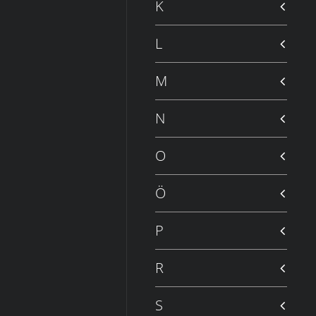
K
L
M
N
O
Ö
P
R
S