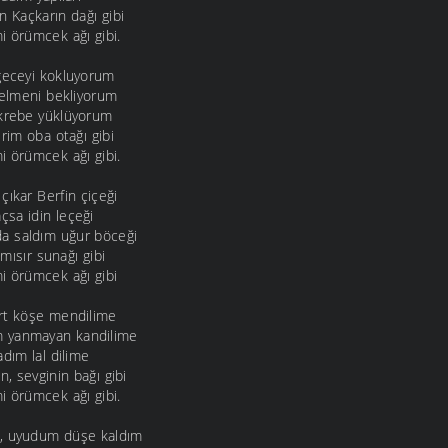
n Kaçkarın dağı gibi
i örümcek ağı gibi.
geceyi kokluyorum
gelmeni bekliyorum
akrebe yüklüyorum
rim oba otağı gibi
i örümcek ağı gibi.
çıkar Berfin çiçeği
sa idin leçeği
a saldım uğur böceği
 mısır sunağı gibi
i örümcek ağı gibi
ört köşe mendilime
m yanmayan kandilime
dım lal dilime
n, sevginin bağı gibi
i örümcek ağı gibi.
, uyudum düşe kaldım