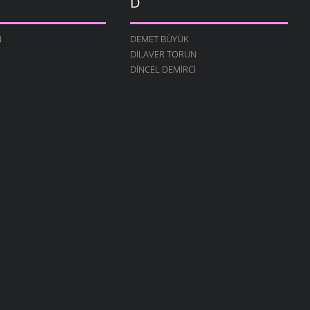
D
N
DEMET BÜYÜK
DILAVER TORUN
DINCEL DEMIRCI