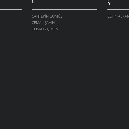
C
Ç
CANTEKIN GÜMÜŞ
ÇETIN ALKA
CEMAL ŞAHIN
COŞKUN ÇIMEN