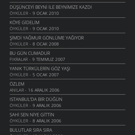
13 HAZIRAN 2006
DÜŞÜNCEYI BEYNI İLE BEYNIMIZE KAZDI
ÖYKÜLER
- 9 OCAK 2010
İKI ÇIPLAK
13 HAZIRAN 2006
KÖYE GIDELIM
ÖYKÜLER
- 9 OCAK 2010
ANLAYAMADIM
13 HAZIRAN 2006
ŞIMDI YAĞMUR GÖNLÜME YAĞIYOR
ÖYKÜLER
- 8 OCAK 2008
TEZAT
13 HAZIRAN 2006
BU GÜN CUMADUR
FIKRALAR
- 9 TEMMUZ 2007
ÇEKERIZ
2 HAZIRAN 2006
YANIK TÜRKÜLERIN GÖZ YAŞI
ÖYKÜLER
- 5 OCAK 2007
GURBET
25 MAYIS 2006
ÖZLEM
ANILAR
- 16 ARALIK 2006
YOKSULLUK
24 MAYIS 2006
ISTANBUL’DA BIR DÜĞÜN
ÖYKÜLER
- 9 ARALIK 2006
MEMLEKET HASRETI
24 MAYIS 2006
SAHI SEN NIYE GITTIN
ÖYKÜLER
- 8 ARALIK 2006
UMUT TRENI
16 MAYIS 2006
BULUTLAR SIRA SIRA