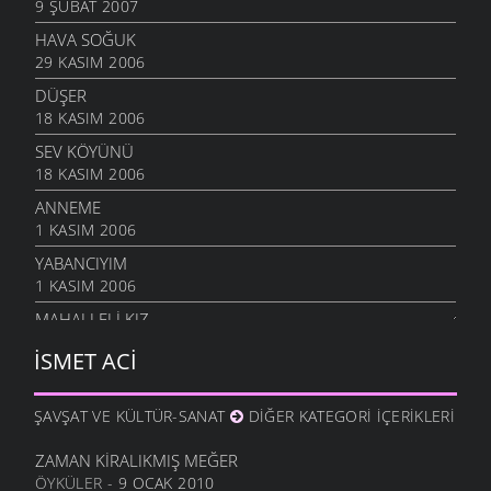
9 ŞUBAT 2007
HAVA SOĞUK
29 KASIM 2006
DÜŞER
18 KASIM 2006
SEV KÖYÜNÜ
18 KASIM 2006
ANNEME
1 KASIM 2006
YABANCIYIM
1 KASIM 2006
MAHALLELI KIZ
28 EYLÜL 2006
İSMET ACI
ÇOCUKLAR AĞLADILAR
3 EYLÜL 2006
ŞAVŞAT VE KÜLTÜR-SANAT
DIĞER KATEGORI İÇERIKLERI
SEVEMEM
13 HAZIRAN 2006
ZAMAN KIRALIKMIŞ MEĞER
ÖYKÜLER
- 9 OCAK 2010
DÖNELIM