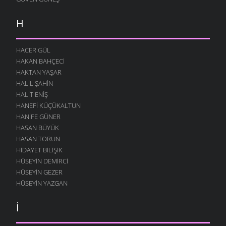
H
HACER GÜL
HAKAN BAHÇECI
HAKTAN YAŞAR
HALIL ŞAHIN
HALIT ENIŞ
HANEFI KÜÇÜKALTUN
HANIFE GÜNER
HASAN BÜYÜK
HASAN TORUN
HIDAYET BILIŞIK
HÜSEYIN DEMIRCI
HÜSEYIN GEZER
HÜSEYIN YAZGAN
İ