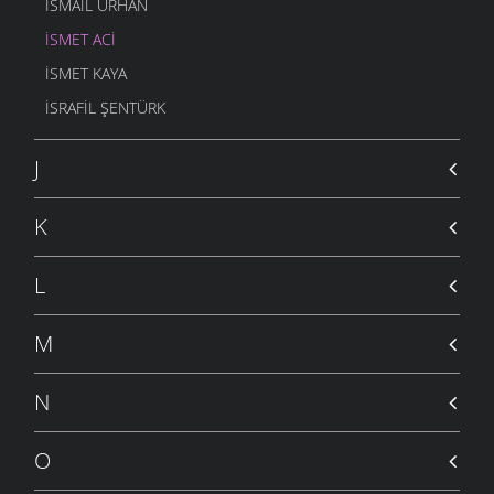
İSMAIL URHAN
İSMET ACI
ISMET KAYA
İSRAFIL ŞENTÜRK
J
K
L
M
N
O