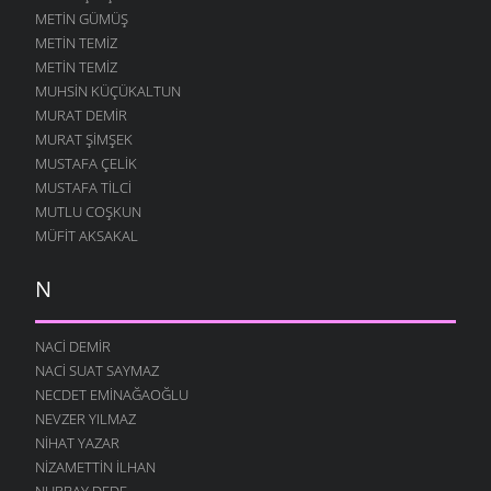
METIN GÜMÜŞ
METIN TEMIZ
METIN TEMIZ
MUHSIN KÜÇÜKALTUN
MURAT DEMIR
MURAT ŞIMŞEK
MUSTAFA ÇELIK
MUSTAFA TILCI
MUTLU COŞKUN
MÜFIT AKSAKAL
N
NACI DEMIR
NACI SUAT SAYMAZ
NECDET EMINAĞAOĞLU
NEVZER YILMAZ
NIHAT YAZAR
NIZAMETTIN İLHAN
NURBAY DEDE