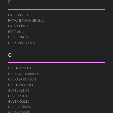
F
FATIH MISIRLI
FATMA BAYHAN ŞENGÜL
FATMA BIBER
FERIT GÜL
FEVZI TORUN
FIRAKI ABDI HOCA
G
GÜLER KIRMAN
GÜLNEVAL KARAGÖZ
GÜLPAŞA DURSUN
GÜLTEKIN YAZICI
GÜREL ALTUN
GÜVEN AYDIN
GÜVEN GÜLEL
GÜVEN GÜMÜŞ
GÜVEN GÜNEŞ