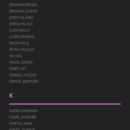
İBRAHIM ERDEM
İBRAHIM LEVENT
İDRIS YALANIZ
IDRISCAN GÜL
İLKER BALCI
İLKER DEMIRAL
İMSAK KILIÇ
İRFAN YALDUZ
ISA GÜL
ISMAIL EKINCI
İSMET ACI
İSMIGÜL KÜÇÜK
İSRAFIL ŞENTÜRK
K
KADIR KARAHAN
KAMIL AYDEMIR
KARTAL KAYA
KEMAL GÜMÜŞ