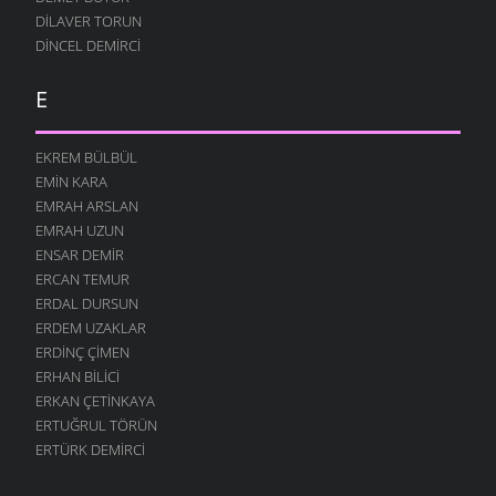
DILAVER TORUN
DINCEL DEMIRCI
E
EKREM BÜLBÜL
EMIN KARA
EMRAH ARSLAN
EMRAH UZUN
ENSAR DEMIR
ERCAN TEMUR
ERDAL DURSUN
ERDEM UZAKLAR
ERDINÇ ÇIMEN
ERHAN BILICI
ERKAN ÇETINKAYA
ERTUĞRUL TÖRÜN
ERTÜRK DEMIRCI