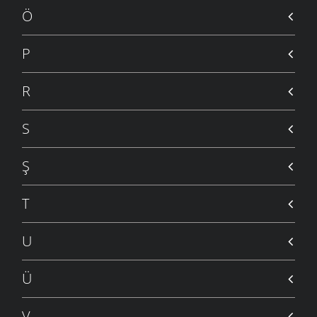
Ö
P
R
S
Ş
T
U
Ü
V