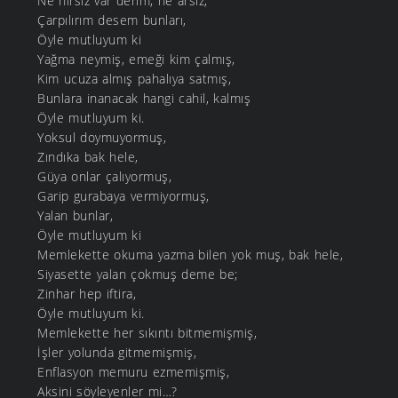
Ne hırsız var derim, ne arsız,
Çarpılırım desem bunları,
Öyle mutluyum ki
Yağma neymiş, emeği kim çalmış,
Kim ucuza almış pahalıya satmış,
Bunlara inanacak hangi cahil, kalmış
Öyle mutluyum ki.
Yoksul doymuyormuş,
Zındıka bak hele,
Güya onlar çalıyormuş,
Garip gurabaya vermiyormuş,
Yalan bunlar,
Öyle mutluyum ki
Memlekette okuma yazma bilen yok muş, bak hele,
Siyasette yalan çokmuş deme be;
Zinhar hep iftira,
Öyle mutluyum ki.
Memlekette her sıkıntı bitmemişmiş,
İşler yolunda gitmemişmiş,
Enflasyon memuru ezmemişmiş,
Aksini söyleyenler mi…?