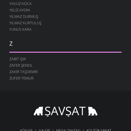
YAVUZ KOCA
YELIZ AYDIN
YILMAZ DURMUŞ
YILMAZ KURTULUŞ
YUNUS KARA
Z
ZABIT IŞIK
ZAFER ŞENOL
ZAKIR TAŞDEMIR
ZUFER TEMUR
KÖYLER
GALERI
MESAJ-TAHTASI
KÜLTÜR-SANAT