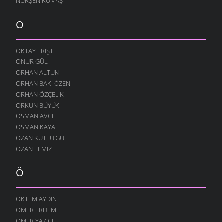
NURŞEN KUMAŞ
SITEM
10 AĞUSTOS 2004
O
YENIDEN
10 AĞUSTOS 2004
OKTAY ERIŞTI
ONUR GÜL
DILFEZ
24 TEMMUZ 2004
ORHAN ALTUN
ORHAN BAKI ÖZEN
ORHAN ÖZÇELIK
ORKUN BÜYÜK
OSMAN AVCI
OSMAN KAYA
OZAN KUTLU GÜL
OZAN TEMIZ
Ö
ÖKTEM AYDIN
ÖMER ERDEM
ÖMER YAZICI