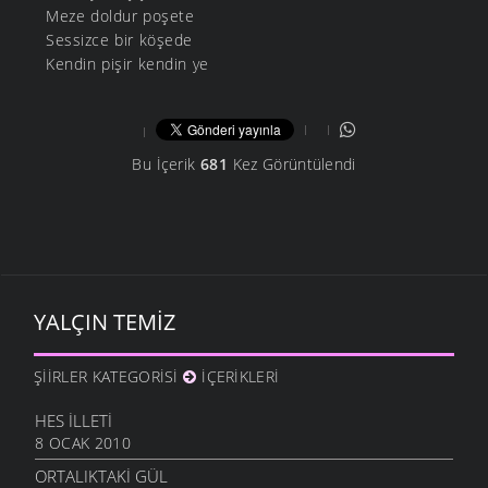
Meze doldur poşete
Sessizce bir köşede
Kendin pişir kendin ye
Bu İçerik
681
Kez Görüntülendi
YALÇIN TEMIZ
ŞIIRLER KATEGORISI
İÇERIKLERI
HES İLLETI
8 OCAK 2010
ORTALIKTAKI GÜL