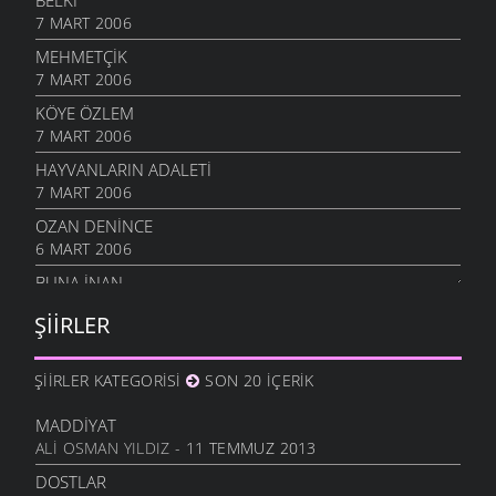
BELKI
7 MART 2006
MEHMETÇIK
7 MART 2006
KÖYE ÖZLEM
7 MART 2006
HAYVANLARIN ADALETI
7 MART 2006
OZAN DENINCE
6 MART 2006
BUNA İNAN
6 MART 2006
ŞIIRLER
NASIL OLUR
6 MART 2006
ŞIIRLER KATEGORISI
SON 20 İÇERIK
İHTIYAR İNSAN
6 MART 2006
MADDIYAT
ALI OSMAN YILDIZ
- 11 TEMMUZ 2013
SEVGI ÜSTÜNE
6 MART 2006
DOSTLAR