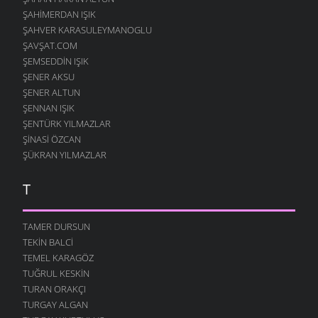
ŞAHIMERDAN IŞIK
ŞAHVER KARASULEYMANOGLU
ŞAVŞAT.COM
ŞEMSEDDIN IŞIK
ŞENER AKSU
ŞENER ALTUN
ŞENNAN IŞIK
ŞENTÜRK YILMAZLAR
ŞINASI ÖZCAN
ŞÜKRAN YILMAZLAR
T
TAMER DURSUN
TEKIN BALCI
TEMEL KARAGÖZ
TUĞRUL KESKIN
TURAN ORAKÇI
TURGAY ALGAN