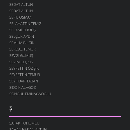
SEDAT ALTUN
SEDAT ALTUN
SEFIL OSMAN
SELAHATTIN TEMIZ
SELAMI GÜMÜŞ
SELÇUK AYDIN
SEMIHA BILGIN
SERDAL TEMUR
SEVGI GÜMÜŞ
SEVIM GEÇKIN
SEYFETTIN ÖZIŞIK
SEYFETTIN TEMUR
SEYFIDAR TABAN
SIDDIK ALAGÖZ
SONGÜL EMINAĞAOĞLU
Ş
ŞAFAK TOHUMCU
ŞAHAN HAKAN ALTUN