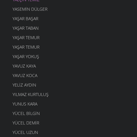
DOMUZ
YASEMIN DÜLGER
4 MART 2006
YAŞAR BAŞAR
DOST BİLDİKLERİM
4 MART 2006
YAŞAR TABAN
ŞAVŞETLİNIN GELENEGİ
YAŞAR TEMUR
4 MART 2006
YAŞAR TEMUR
DUDAK
YAŞAR YOKUŞ
4 MART 2006
YAVUZ KAYA
GEL ÖĞRETMENE
4 MART 2006
YAVUZ KOCA
YANDIM
YELIZ AYDIN
4 MART 2006
YILMAZ KURTULUŞ
AYAKKABIMA
YUNUS KARA
4 MART 2006
YÜCEL BILGIN
Mİ Kİ
4 MART 2006
YÜCEL DEMIR
O ZAMAN BUYUR
YÜCEL UZUN
4 MART 2006