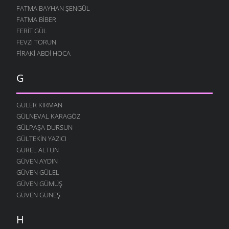
FATMA BAYHAN ŞENGÜL
İŞGÜZAR BABA
FATMA BIBER
12 AĞUSTOS 2004
FERIT GÜL
MURTEZ
FEVZI TORUN
12 AĞUSTOS 2004
FIRAKI ABDI HOCA
DOLAŞIYORUZ
12 AĞUSTOS 2004
G
YOK YOK
12 AĞUSTOS 2004
GÜLER KIRMAN
FESTIVAL
GÜLNEVAL KARAGÖZ
12 AĞUSTOS 2004
GÜLPAŞA DURSUN
GÜLTEKIN YAZICI
MERAKLI MELAHAT
GÜREL ALTUN
12 AĞUSTOS 2004
GÜVEN AYDIN
HALK EĞITIMI
GÜVEN GÜLEL
12 AĞUSTOS 2004
GÜVEN GÜMÜŞ
HASTAHANEDE DURUM
GÜVEN GÜNEŞ
12 AĞUSTOS 2004
H
GIDIYORUZ
12 AĞUSTOS 2004