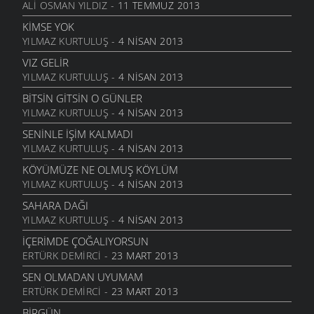
ALI OSMAN YILDIZ
- 11 TEMMUZ 2013
ANLATAMADIK
6 MART 2006
KIMSE YOK
YILMAZ KURTULUŞ
- 4 NISAN 2013
GEL
6 MART 2006
VIZ GELIR
YILMAZ KURTULUŞ
- 4 NISAN 2013
ANNE
6 MART 2006
BITSIN GITSIN O GÜNLER
YILMAZ KURTULUŞ
- 4 NISAN 2013
NATAŞA
6 MART 2006
SENINLE İŞIM KALMADI
YILMAZ KURTULUŞ
- 4 NISAN 2013
ACABA
6 MART 2006
KÖYÜMÜZE NE OLMUŞ KÖYLÜM
YILMAZ KURTULUŞ
- 4 NISAN 2013
DOLUDUR
6 MART 2006
SAHARA DAĞI
YILMAZ KURTULUŞ
- 4 NISAN 2013
DAHASI VAR
6 MART 2006
İÇERIMDE ÇOĞALIYORSUN
ERTÜRK DEMIRCI
- 23 MART 2013
ÖĞRETMENI GÖR
6 MART 2006
SEN OLMADAN UYUMAM
ERTÜRK DEMIRCI
- 23 MART 2013
ÇORUH
6 MART 2006
BIRGÜN