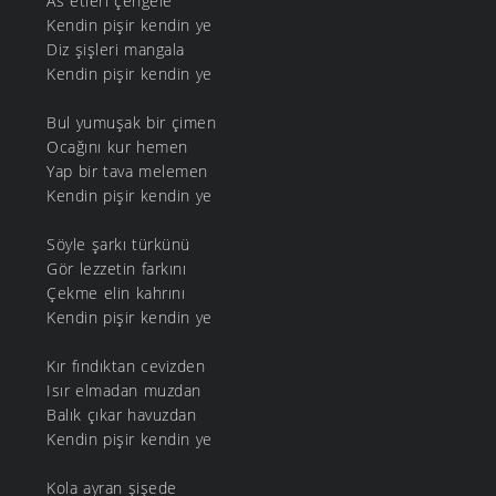
As etleri çengele
Kendin pişir kendin ye
Diz şişleri mangala
Kendin pişir kendin ye
Bul yumuşak bir çimen
Ocağını kur hemen
Yap bir tava melemen
Kendin pişir kendin ye
Söyle şarkı türkünü
Gör lezzetin farkını
Çekme elin kahrını
Kendin pişir kendin ye
Kır fındıktan cevizden
Isır elmadan muzdan
Balık çıkar havuzdan
Kendin pişir kendin ye
Kola ayran şişede